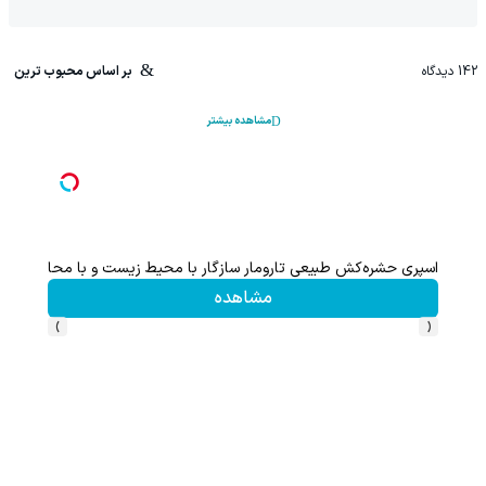
142
دیدگاه
بر اساس محبوب ترین
مشاهده بیشتر
۱ میلیارد اعتبار خرید قسطی طلا | ۱۸ ماهه پرداخت کن
اسپری حشره‌کش طبیعی تارومار سازگار با محیط زیست و با محافظت ط
مشاهده
›
‹