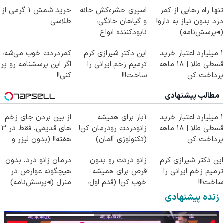
تنها راه رهایی از کمر
اسپری حشره‌کش خانه
خرید شمش 1 گرمی از
درد بدون نیاز به دارو!
و گیاهان خانگی،
طلاسی
(◂پرسش‌نامه)
نابودکننده انواع
حشرات خانگی و آفات
۱ میلیارد اعتبار خرید
این دکتر شیرازی کرم
کمردردت خوب می‌شه،
قسطی طلا | ۱۸ ماهه
ترمیم زخم ایرانی را
اگر این پرسشنامه رو پر
پرداخت کن
ساخت!!!
کنی!!
مطالب پیشنهادی
۱ میلیارد اعتبار خرید
1بار برای همیشه
از بین بردن جای زخم
قسطی طلا | ۱۸ ماهه
زانودردت رودرمان کن!
های قدیمی، فقط در 3
پرداخت کن
(تکنولوژی آلمان)
هفته!! (بدون لیزر و
◂پرسشنامه▸
جراحی)
این دکتر شیرازی کرم
زانو دردت رو بدون
درمان زانو درد، بدون
ترمیم زخم ایرانی را
قرص برای همیشه
هیچگونه عوارض در
ساخت!!!
خوب کن! (قدم اول،
منزل (◂پرسش‌نامه)
پرسش‌نامه)
زنده پیشنهادی