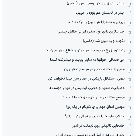
جلالی لای زرورق در پرسپولیس! (عکس)
اینتر در تابستان هم یووه را می‌برد!
ربیعی و دستیارانش تبریز را ترک کردند
جذاب‌ترین بازی روز: ستاره ایرانی مقابل چلسی!
نکونام وارد تبریز شد (عکس)
رضا نور: زارع در پرسپولیس بهترین دفاع ایران می‌شود
ابی صادقی: جوانها به سایپا بیایند و پیشرفت کنند!
مسی با جت شخصی در مراسم تدفین پدر
نصی: استقلال بازیکنی در حد رامین پیدا نخواهد کرد
عصبانیت شدید و عجیب اوسیمن در دیدار دوستانه!
موضع ستاره بارسا: رودری بازیکن ما نیست!
دومین اتفاق مهم برای نکونام در یک روز!
انقلاب مارسکا با تغییر جنجالی در سیتی!
جابجایی ناگهانی روی نیمکت تراکتور
حمله رسانه‌های اوکراینی به سرمربی سابق ایران