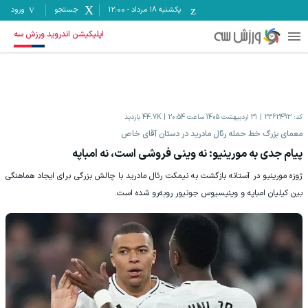
یکشنبه ۱۸ مرداد
-
12:00
جستجو
ورود
اپلیکیشن اندروید ورزش سه
کد:
2362493
31 اردیبهشت 1405 ساعت 20:54
44.7K
بازدید
‫معمای بزرگ خط حمله رئال مادرید در دستان آقای خاص
پیام جدی به مورینیو: نه وینی فروشی است، نه امباپه
‫ژوزه مورینیو در آستانه بازگشت به نیمکت رئال مادرید با چالش بزرگی برای ایجاد هماهنگی
بین کیلیان امباپه و وینیسیوس جونیور روبه‌رو شده است.