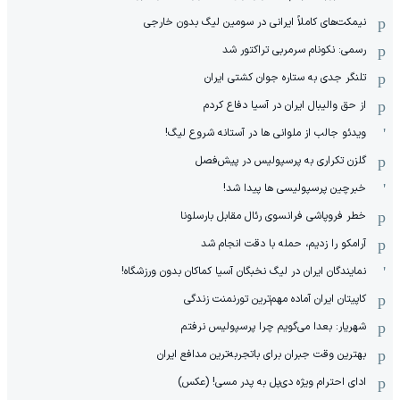
نیمکت‌های کاملاً ایرانی در سومین لیگ بدون خارجی
رسمی: نکونام سرمربی تراکتور شد
تلنگر جدی به ستاره جوان کشتی ایران
از حق والیبال ایران در آسیا دفاع کردم
ویدئو جالب از ملوانی ها در آستانه شروع لیگ!
گلزن تکراری به پرسپولیس در پیش‌فصل
خبرچین پرسپولیسی ها پیدا شد!
خطر فروپاشی فرانسوی رئال مقابل بارسلونا
آرامکو را زدیم، حمله با دقت انجام شد
نمایندگان ایران در لیگ نخبگان آسیا کماکان بدون ورزشگاه!
کاپیتان ایران آماده مهم‌ترین تورنمنت زندگی
شهریار: بعدا می‌گویم چرا پرسپولیس نرفتم
بهترین وقت جبران برای باتجربه‌ترین مدافع ایران
ادای احترام ویژه دی‌پل به پدر مسی! (عکس)