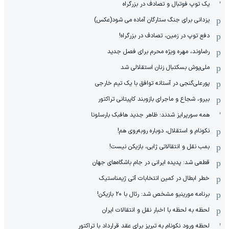
یک توپ فوتبال و تصادف در بزرگراه
یزدانی برای جنگ ستارگان آماده می شود(عکس)
دفع توپ در زمین، تصادف در بزرگراه!
رضاوند، مهره ویژه محرم برای فصل جدید
ملی‌پوش بسکتبال زنان استقلالی شد
پورعلی‌گنجی در آستانه توافق با یک تیم خارجی
بیرو، شجاع و ماجرای بازوبند کاپیتانی تراکتور
همه سورپرایز شدند؛ ظاهر جدید هافبک بارسلونا
نکونام و استقلال، دوباره روبه‌روی هم!
بمب نقل و انتقالاتی ژابی، بازیکن نیست!
قطعی شد: پدیده ایرانی در جام باشگاه‌های جهان
خطر ابطال در کمین انتخابات آتی ژیمناستیک
برنامه مورینیو مشخص شد: رئال با ۲۰ بازیکن!
لحظه به لحظه با اخبار نقل و انتقالات ایران
لحظه ورود نکونام به تبریز برای عقد قرارداد با تراکتور