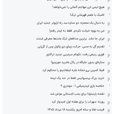
هیچ‌ تیمی این مهاجم آلمانی را نمی‌خواهد!
کامبک با طعم قهرمانی لیگ!
به دنبال یک معجزه: دو ستاره سد راه لژیونر جدید ایران
من به یووه خیانت نکردم، فقط به اینتر رفتم!
ایران جا ماند: برترین مدافعان لیگ ملت‌ها معرفی شدند
تقدیم گل به مسی؛ حرکت زیبای دی پائول پس از گل‌زنی
فوری: ربیعی رفت، نکونام سرمربی جدید تراکتور
ستاره‌ای بدون جایگاه در رئال مادرید مورینیو!
فیفا کمپین بی‌رحمانه علیه اینفانتینو را محکوم کرد
خرید بزرگ پرسپولیس فعلا در حد یک نیمه
خلاصه بازی اینترمیامی 1 - مونتری 2
نقشه بارسلونا برای بمب تابستانی عوض شد
روزبه، سهراب را برای هفته اول امیدوار کرد
قیمت طلا و سکه امروز یکشنبه ۱۸ مرداد ۱۴۰۵