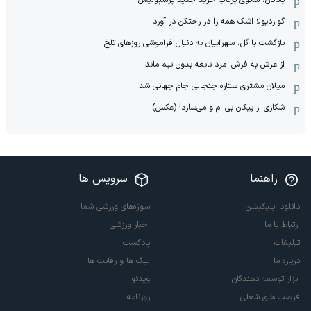
پادگان، سکوی پرتاب خرید جدید پرسپولیس!
گواردیولا اشک همه را در رختکن در آورد
بازگشت با گل، سهرابیان به دنبال فراموشی روزهای تلخ
از عرش به فرش: مرد نابغه‌ بدون تیم ماند
میلان مشتری ستاره جنجالی جام جهانی شد
شکاری از پیکان بی ام و می‌سازد! (عکس)
راهنما
سرویس ها
دانلود اپلیکیشن
سوژه‌های ورزشی شما
ارتباط با ما
اخبار ورزشی
تبلیغات
پادکست
درباره ما
لیگ ها و رقابت ها
ابزار توسعه دهندگان
ویدئو
فرصت های شغلی
روزنامه