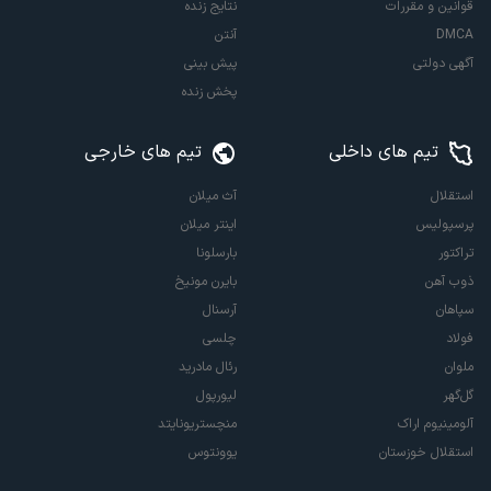
قوانین و مقررات
نتایج زنده
DMCA
آنتن
آگهی دولتی
پیش بینی
پخش زنده
تیم های داخلی
تیم های خارجی
استقلال
آث میلان
پرسپولیس
اینتر میلان
تراکتور
بارسلونا
ذوب آهن
بایرن مونیخ
سپاهان
آرسنال
فولاد
چلسی
ملوان
رئال مادرید
گل‌گهر
لیورپول
آلومینیوم اراک
منچستریونایتد
استقلال خوزستان
یوونتوس