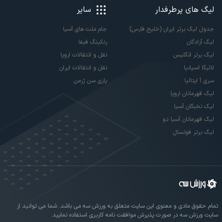
لیگ های پرطرفدار
سایر
جدول لیگ برتر ایران (خلیج فارس)
جام ملت های آسیا
لیگ آزادگان
رنکینگ فیفا
لیگ برتر انگلیس
نقل و انتقالات اروپا
لالیگا اسپانیا
نقل و انتقالات ایران
سری آ ایتالیا
پاری سن ژرمن
لیگ قهرمانان اروپا
لیگ نخبگان آسیا
لیگ قهرمانان آسیا دو
لیگ برتر فوتسال
تمام حقوق مادی و معنوی این سایت متعلق به ورزش سه می باشد. شما می توانید از
سایت ورزش سه در صورت پذیرش موافقت نامه کاربری استفاده نمایید.