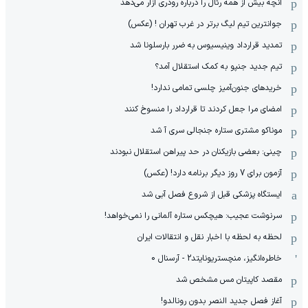
آنچه بیش از همه رئال را درباره رودری آزار می‌دهد
جوانترین تیم لیگ برتر در غرب تهران ! (عکس)
تمدید قرارداد وینیسیوس به ضرر بارسلونا شد
تیم جدید جنپو به کمک استقلال آمد؟
خریدهای جنون‌آمیز چلسی تمامی ندارد!
امضای مرا جعل کردند تا قرارداد را منسوخ کنند
موناکو مشتری ستاره جنجالی سری آ شد
چینی: بعضی بازیکنان در حد پیراهن استقلال نبودند
آزمون برای 7 روز دیگر برنامه دارد! (عکس)
ایستگاه پزشکی قبل از شروع فصل آبی شد
سرنوشت عجیب: هیچکس ستاره آلمانی را نمی‌خواهد!
لحظه به لحظه با اخبار نقل و انتقالات ایران
خاطره‌انگیز، منچستریونایتد2 - آرسنال 0
مقصد کاپیتان مس مشخص شد
آغاز فصل جدید النصر بدون رونالدو!