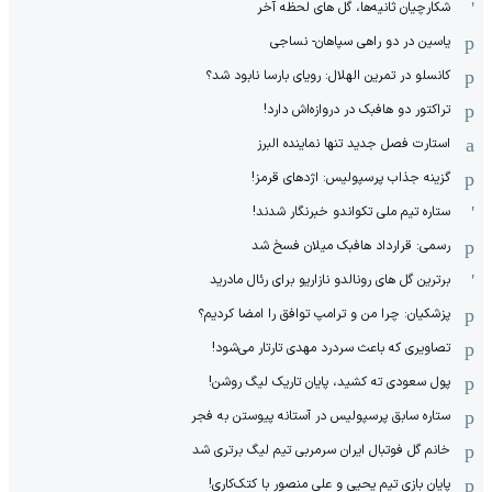
شکارچیان ثانیه‌ها، گل های لحظه آخر
یاسین در دو راهی سپاهان- نساجی
کانسلو در تمرین الهلال: رویای بارسا نابود شد؟
تراکتور دو هافبک در دروازه‌اش دارد!
استارت فصل جدید تنها نماینده البرز
گزینه جذاب پرسپولیس: اژدهای قرمز!
ستاره تیم ملی تکواندو خبرنگار شدند!
رسمی: قرارداد هافبک میلان فسخ شد
برترین گل های رونالدو نازاریو برای رئال مادرید
پزشکیان: چرا من و ترامپ توافق را امضا کردیم؟
تصاویری که باعث سردرد مهدی تارتار می‌شود!
پول سعودی ته کشید، پایان تاریک لیگ روشن!
ستاره سابق پرسپولیس در آستانه پیوستن به فجر
خانم گل فوتبال ایران سرمربی تیم لیگ برتری شد
پایان بازی تیم یحیی و علی منصور با کتک‌کاری!