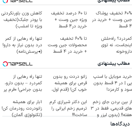
مطالب پیشنهادی
60% تخفیف پوشاک
تا 60 درصد تخفیف
کاهش وزن باورنکردنی
جین وست + خرید در
ویژه جین وست +
با پودر جلبک(تخفیف
4 قسط
خرید در4 قسط
ویژه تا امشب)
کمردرد؟ راه‌حلش
تا %60 تخفیف
تنها راه رهایی از کمر
اینجاست، نه توی
محصولات جین وست
درد بدون نیاز به دارو!
داروخونه
+ خرید در 4 قسط
(◂پرسش‌نامه)
مطالب پیشنهادی
خرید موبایل با اسنپ
زانو دردت رو بدون
تنها راه رهایی از
پی | در ۴ قسط بدون
قرص برای همیشه
کمردرد – بدون دارو،
سود و کارمزد!
خوب کن! (قدم اول،
بدون جراحی! «فرم پر
پرسش‌نامه)
کن»
از بین بردن جای زخم
این دکتر شیرازی کرم
1بار برای همیشه
های قدیمی، فقط در 3
ترمیم زخم ایرانی را
زانودردت رودرمان کن!
هفته!! (بدون لیزر و
ساخت!!!
(تکنولوژی آلمان)
جراحی)
◂پرسشنامه▸
دیدگاه‌ها