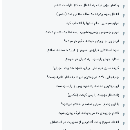
واکنش وزیر ترک به انتقال صلاح: ناراحت شدم
انتقال مهم پدیده 20 ساله منتفی شد (عکس)
عراق سرمربی جام ملتها را انتخاب کرد
مربی جاسوس چمپیونشیپ: رسانه‌ها بد نشانم دادند
لیموچی و چیدن خوشه انگور در مرداد!
سود استثنایی ترابزون اسپور از قرارداد محمد صلاح
ستاره جوان بارسلونا به دنبال در خروج!
گزینه سابق تیم ملی ایران، نامزد هدایت الجزایر!
جابه‌جایی ۸۳۰ کیلومتری غیرت به‌خاطر کانیه وست!
این بهترین مقصد رشفورد پس از بارسلوناست
زاده‌عطار بازوبند را پس گرفت (عکس)
با این وضع، سیتی ششم یا هفتم می‌شود!
قشم جزیره‌ای که می‌خواهد لیگ برتری شود
انتقاد صریح واعظ آشتیانی از مدیریت در استقلال