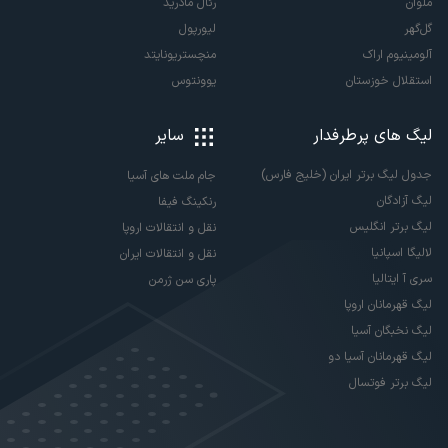
ملوان
رئال مادرید
گل‌گهر
لیورپول
آلومینیوم اراک
منچستریونایتد
استقلال خوزستان
یوونتوس
لیگ های پرطرفدار
سایر
جدول لیگ برتر ایران (خلیج فارس)
جام ملت های آسیا
لیگ آزادگان
رنکینگ فیفا
لیگ برتر انگلیس
نقل و انتقالات اروپا
لالیگا اسپانیا
نقل و انتقالات ایران
سری آ ایتالیا
پاری سن ژرمن
لیگ قهرمانان اروپا
لیگ نخبگان آسیا
لیگ قهرمانان آسیا دو
لیگ برتر فوتسال