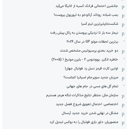
جانشین احتمالی فرانک کسیه از لالیگا می‌آید
بمب شبانه: رونالد آرائوخو به لیورپول پیوست!
شکست‌ناپذیرترین تیم آسیا
نیمار سه بار تا نزدیکی پیوستن به رئال پیش رفت
برترین لحظات موتو GP در سال 2026
دو خرید بعدی پرسپولیس مشخص شدند
خاطره انگیز، یوونتوس 2 - بایرن مونیخ 1 (2005)
اولین کارت قرمز نسل زد فوتبال جهان!
میزبان جدید سوپرجام اسپانیا کجاست؟
تمام گل های مسی در جام های جهانی
سازمان ملل: منتظر نتایج مذاکرات تنگه هرمز هستیم
اختصاصی: احتمال تعویق شروع فصل جدید
مشکل در نهایی شدن خرید جدید آرسنال
منصوریان: داور بازی فوتبال را به بوکس تبدیل کرد