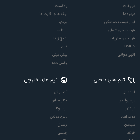
تبلیغات
پادکست
درباره ما
لیگ ها و رقابت ها
ابزار توسعه دهندگان
ویدئو
فرصت های شغلی
روزنامه
قوانین و مقررات
نتایج زنده
DMCA
آنتن
آگهی دولتی
پیش بینی
پخش زنده
تیم های داخلی
تیم های خارجی
استقلال
آث میلان
پرسپولیس
اینتر میلان
تراکتور
بارسلونا
ذوب آهن
بایرن مونیخ
سپاهان
آرسنال
فولاد
چلسی