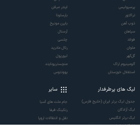
پرسپولیس
اینتر میلان
تراکتور
بارسلونا
ذوب آهن
بایرن مونیخ
سپاهان
آرسنال
فولاد
چلسی
ملوان
رئال مادرید
گل‌گهر
لیورپول
آلومینیوم اراک
منچستریونایتد
استقلال خوزستان
یوونتوس
لیگ های پرطرفدار
سایر
جدول لیگ برتر ایران (خلیج فارس)
جام ملت های آسیا
لیگ آزادگان
رنکینگ فیفا
لیگ برتر انگلیس
نقل و انتقالات اروپا
لالیگا اسپانیا
نقل و انتقالات ایران
سری آ ایتالیا
پاری سن ژرمن