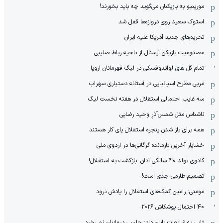
مورینیو به بازیکنان می‌گوید چه باید بخورند!
استوک سعید روی دروازه‌ها قفل شد
تحریم‌های جدید آمریکا علیه ایران
مصدومیت بازیکن آرسنال از ناحیه رباط صلیبی
تمام گل های لواندوفسکی در لیگ قهرمانان اروپا
مربی مطرح اسپانیایی در آستانه دستیاری سهراب
سه غایب احتمالی استقلال در هفته نخست لیگ
ناشناس مثل شمس‌آذرِ وحید رضایی
همه برای باز شدن پنجره استقلال پای کار هستند
خشایار آخرین بازمانده گرگانی‌ها در اردوی ملی
کادوی تولد 40 سالگی آدان: بازگشت به استقلال!
تصمیم طارمی جدی است!
مومنی: رامین کمک‌های استقلال را یادش نرود
40 احتمال پوشکاش 2026
ژابی به شایعات پایان داد: چلسی دروازبان نمی‌خرد