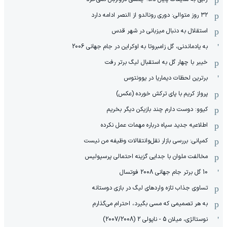
۳۲ روز متوالی: دوری رونالدو از النصر ادامه دارد
استقلال به دنبال میزبانی در شهر قدس
به یادماندنی، گل زامبروتا به اوکراین در جام جهانی 2006
خیبر با چهار گل به استقبال لیگ برتر رفت
برترین لحظات دیماریا در یوونتوس
پرواز کریم با پای ترکش خورده (عکس)
کیوو: دوست دارم چند بازیکن دیگر بخریم
اطلاعیه جدید سپاه درباره مهمات عمل نکرده
کمپانی: بررسی بازار نقل‌وانتقالات وظیفه من نیست
مخالفت ملوان با جدایی گزینه احتمالی پرسپولیس
10 گل برتر جام جهانی 2008 فوتسال
تساوی جذاب تازه واردهای لیگ در بازی دوستانه
به هر تصمیمی که مسی بگیرد، احترام می‌گذارم
نوستالژی، میلان 5 - ناپولی 2 (2007/2008)