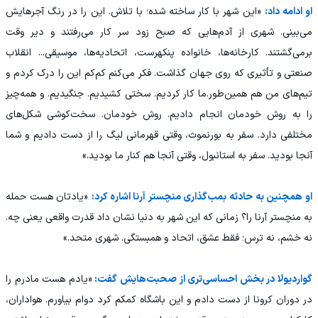
او ادامه داد:
«این شهر با کار ساخته شده؛ با تلاش. این را در رنگ آجرهایش
می‌بینی. شهری از آدم‌هایی که صبح زود سر کار می‌رفتند و دیر وقت
برمی‌گشتند. کارخانه‌ها، خانواده پنکهرست، اتحادیه‌ها، موسیقی... انقلاب
صنعتی و تأثیری که روی جهان گذاشت. فکر می‌کنم کم‌کم این را درک کردم و
تیم‌های من هم همین‌طور.ما کار کردیم. سختی کشیدیم. جنگیدیم. و همه‌چیز
را به روش خودمان انجام دادیم. روش خودمان. سخت‌کوشی شکل‌های
مختلفی دارد. سفر به بورنموث، وقتی قهرمانی لیگ را از دست دادیم و شما
آنجا بودید. سفر به استانبول، وقتی آنجا هم کنار ما بودید.»
او همچنین به حادثه بمب‌گذاری منچستر آرنا اشاره کرد:
«یادتان هست حمله
به منچستر آرنا را؟ زمانی که این شهر به دنیا نشان داد قدرت واقعی یعنی چه.
نه خشم، نه ترس؛ فقط عشق، اتحاد و همبستگی. شهری متحد.»
گواردیولا در بخش احساسی‌تری از صحبت‌هایش گفت:
«یادم هست مادرم را
در دوران کرونا از دست دادم و این باشگاه کمکم کرد دوام بیاورم. هواداران،