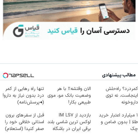
مطالب پیشنهادی
کمردرد؟ راه‌حلش
الان وقتشه‼️ با هر
تنها راه رهایی از کمر
اینجاست، نه توی
وضعیت بانک مو، موی
درد بدون نیاز به دارو!
داروخونه
طبیعی بکار!
(◂پرسش‌نامه)
۱ میلیارد اعتبار خرید
بازدید از IM LS7
قبل از سفرهای برون
طلا | بدون ضامن و
لوکس ترین شاسی بلند
استانی خلافی خود را
چک
برقی ایران در باشگاه
صفر کنید! (استعلام)
انقلاب