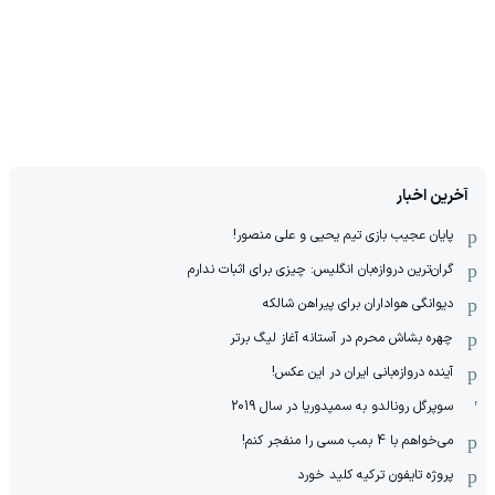
آخرین اخبار
پایان عجیب بازی تیم یحیی و علی منصور!
گران‌ترین دروازه‌بان انگلیس: چیزی برای اثبات ندارم
دیوانگی هواداران برای پیراهن شالکه
چهره بشاش محرم در آستانه آغاز لیگ برتر
آینده دروازه‌بانی ایران در این عکس!
سوپرگل رونالدو به سمپدوریا در سال 2019
می‌خواهم با 4 بمب مسی را منفجر کنم!
پروژه تایفون ترکیه کلید خورد