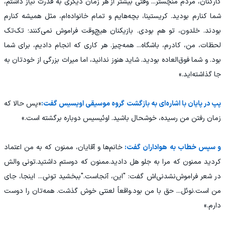
کارکنان، مردم منچستر... وقتی بیشتر از هر زمان دیگری به قدرت نیاز داشتم،
شما کنارم بودید. کریستینا، بچه‌هایم و تمام خانواده‌ام، مثل همیشه کنارم
بودند. خلدون، تو هم بودی. بازیکنان هیچ‌وقت فراموش نمی‌کنند؛ تک‌تک
لحظات، من، کادرم، باشگاه... همه‌چیز. هر کاری که انجام دادیم، برای شما
بود. و شما فوق‌العاده بودید. شاید هنوز ندانید، اما میراث بزرگی از خودتان به
جا گذاشته‌اید.»
پپ در پایان با اشاره‌ای به بازگشت گروه موسیقی اویسیس گفت:
«پس حالا که
زمان رفتن من رسیده، خوشحال باشید. اوئیسیس دوباره برگشته است.»
و سپس خطاب به هواداران گفت:
خانم‌ها و آقایان، ممنون که به من اعتماد
کردید ممنون که مرا به جلو هل دادید.ممنون که دوستم داشتید.تونی والش
در شعر فراموش‌نشدنی‌اش گفت: "این، آنجاست."ببخشید تونی... اینجا، جای
من است.نوئل... حق با من بود.واقعاً لعنتی خوش گذشت. همه‌تان را دوست
دارم.»