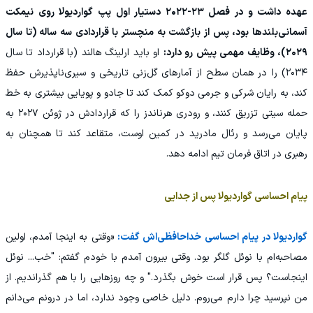
عهده داشت و در فصل ۲۳-۲۰۲۲ دستیار اول پپ گواردیولا روی نیمکت
آسمانی‌بلندها بود، پس از بازگشت به منچستر با قراردادی سه ساله (تا سال
۲۰۲۹)، وظایف مهمی پیش رو دارد:
او باید ارلینگ هالند (با قرارداد تا سال
۲۰۳۴) را در همان سطح از آمارهای گل‌زنی تاریخی و سیری‌ناپذیرش حفظ
کند، به رایان شرکی و جرمی دوکو کمک کند تا جادو و پویایی بیشتری به خط
حمله سیتی تزریق کنند، و رودری هرناندز را که قراردادش در ژوئن ۲۰۲۷ به
پایان می‌رسد و رئال مادرید در کمین اوست، متقاعد کند تا همچنان به
رهبری در اتاق فرمان تیم ادامه دهد.
پیام احساسی گواردیولا پس از جدایی
گواردیولا در پیام احساسی خداحافظی‌اش گفت:
«وقتی به اینجا آمدم، اولین
مصاحبه‌ام با نوئل گلگر بود. وقتی بیرون آمدم با خودم گفتم: "خب... نوئل
اینجاست؟ پس قرار است خوش بگذرد." و چه روزهایی را با هم گذراندیم. از
من نپرسید چرا دارم می‌روم. دلیل خاصی وجود ندارد، اما در درونم می‌دانم