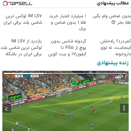
مطالب پیشنهادی
بدون ضامن وام بگیر،
۱ میلیارد اعتبار خرید
IM LS7 لوکس ترین
طلا بخر 😍
طلا | بدون ضامن و
شاسی بلند برقی ایران
چک
کمردرد؟ راه‌حلش
گردونه شانس بدون
بازدید از IM LS7
اینجاست، نه توی
پوچ از PS5 تا
لوکس ترین شاسی بلند
داروخونه
آیفون17 و بیت کوین
برقی ایران در باشگاه
🔥
انقلاب
زنده پیشنهادی