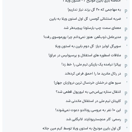
خلاصه بازی بایرن مونیخ 2 - استون ویلا 1
به مهاجمی که 20 گل بزند نیاز نداریم!
ضربه استثنائی گومس؛ گل اول استون ویلا به بایرن
معمای سمت چپ بارسلونا پیچیده‌تر شد
مدیرعامل ذوب‌آهن: هنوز نمی‌دانم چرا پورموسوی رفت!
سوپرگل لوئیز دیاز؛ گل دوم بایرن به استون ویلا
ملاقات اسطوره های استقلال و پرسپولیس در عراق!
پیاتزا نیامده یک بازیکن تیم ملی را خط زد!
در رئال مادرید ما را احمق فرض کرده‌اند
سیو های درخشان خردسال ترین دروازبان جهان!
انتقال ستاره پی‌اس‌جی به لیورپول قطعی شد؟
کاپیتان تیم ملی در استقلال ماندنی شد
این 10 نفر به عروسی رونالدو دعوت نمی‌شوند!
رسمی: گلر منچستریونایتد لالیگایی شد
گل اول بایرن مونیخ به استون ویلا توسط کیم مین جائه