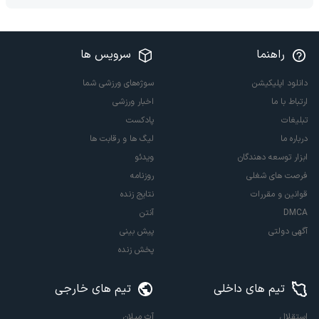
راهنما
سرویس ها
دانلود اپلیکیشن
سوژه‌های ورزشی شما
ارتباط با ما
اخبار ورزشی
تبلیغات
پادکست
درباره ما
لیگ ها و رقابت ها
ابزار توسعه دهندگان
ویدئو
فرصت های شغلی
روزنامه
قوانین و مقررات
نتایج زنده
DMCA
آنتن
آگهی دولتی
پیش بینی
پخش زنده
تیم های داخلی
تیم های خارجی
استقلال
آث میلان