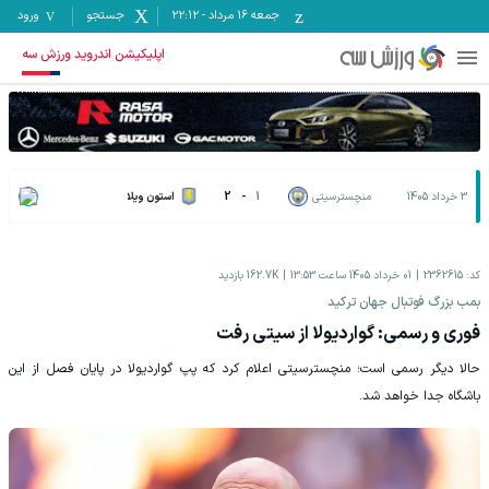
جمعه ۱۶ مرداد
-
22:12
جستجو
ورود
اپلیکیشن اندروید ورزش سه
3 خرداد 1405
منچسترسیتی
1
-
2
استون ویلا
کد:
2362615
01 خرداد 1405 ساعت 13:53
162.7K
بازدید
بمب بزرگ فوتبال جهان ترکید
فوری و رسمی: گواردیولا از سیتی رفت
حالا دیگر رسمی است؛ منچسترسیتی اعلام کرد که پپ گواردیولا در پایان فصل از این
باشگاه جدا خواهد شد.