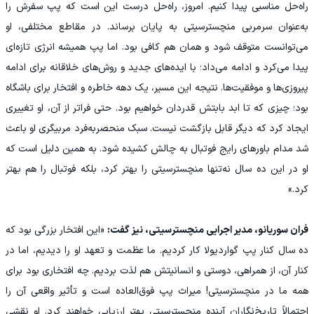
راه‌حل مناسبی پیدا کنیم. امروز، راه‌حل درست این است که پپ سفرش را
به‌عنوان سرمربی منچسترسیتی به پایان برساند. در مقاطع مختلفی، او
می‌توانست متوقف شود و همان هم کافی بود. اما پپ همیشه انرژی تازه‌ای
پیدا می‌کرد و ادامه می‌داد؛ با ایده‌های جدید و روش‌های خلاقانه برای ادامه
پیروزی‌ها و موفقیت‌ها. نتیجه این مسیر، یک دهه خاطره و افتخار برای باشگاه
بود؛ چیزی که تا ابد بابتش قدردان خواهیم بود. حتی فراتر از آن، او تغییری
ایجاد کرد که دیگر قابل بازگشت نیست. سبک منحصربه‌فرد مربیگری او باعث
شد مدام باورهای رایج فوتبال به چالش کشیده شود. به همین دلیل است که
او در این ده سال نه‌تنها منچسترسیتی را بهتر کرد، بلکه فوتبال را هم بهتر
کرد.»
فران سوریانو، مدیر اجرایی منچسترسیتی، نیز گفت:
«این افتخار بزرگی بود که
ده سال کنار پپ گواردیولا کار کردیم. ما عظمت و تعهد او را دیدیم، اما در
کنار آن، از همراهی، دوستی و انسانیتش هم لذت بردیم. چه افتخاری بود برای
همه ما در منچسترسیتی! میراث پپ فوق‌العاده است و تأثیر واقعی آن را
احتمالاً تاریخ‌نگاران آینده منچسترسیتی بهتر ارزیابی خواهند کرد. او نقشی