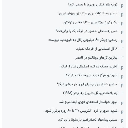
توپ طلا انتقال رودری را رسمی کرد!
مسیر وحشتناک برای ستاره زن ورزش ایران!
یک رکورد ویژه برای ستاره دفاعی تراکتور
مس رفسنجان حضور در لیگ یک را پذیرفت!
رسمی: وینگر 60 میلیونی رئال به فیورنتینا پیوست
6 گل استثنایی از فرانک لمپارد
برترین گل‌های رونالدو در النصر
آخرین محک دو تیم اصفهانی قبل از لیگ
مورینیو هرگز نباید می‌رفت که برگردد!
حضور دختران و پسران ایران در نیشن لیگز!
به یادماندنی، گل دلپیرو به اینتر (1998)
نروژ خواستار استعفای فوری اینفانتینو شد
شاید امروز یا فردا آتش‌بس ۳۰ تا ۶۰ روزه برقرار شود
سیتی پیشنهاد تحقیرآمیز بارسلونا را رد کرد