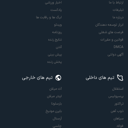
ارتباط با ما
اخبار ورزشی
تبلیغات
پادکست
درباره ما
لیگ ها و رقابت ها
ابزار توسعه دهندگان
ویدئو
فرصت های شغلی
روزنامه
قوانین و مقررات
نتایج زنده
DMCA
آنتن
آگهی دولتی
پیش بینی
پخش زنده
تیم های داخلی
تیم های خارجی
استقلال
آث میلان
پرسپولیس
اینتر میلان
تراکتور
بارسلونا
ذوب آهن
بایرن مونیخ
سپاهان
آرسنال
فولاد
چلسی