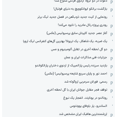
دعوت در دو گروه: اردوی فرنگی شلوغ شد!
بازگشت برانکو ایوانکوویچ به دنیای فوتبال!
رونمایی از کیت جدید ذوب‌آهن در فصل جدید لیگ برتر
رودری پروژه رئال مادرید را نابود می‌کند!
آغاز عصر جدید کاپیتان سابق پرسپولیس (عکس)
یک ضربه، یک شاهکار، یک تریولا! بهترین گل‌های کنفرانس لیگ اروپا
دو گل لحظه آخری در تقابل آلومینیوم و مس
جزئیات فنی مذاکرات ایران و عمان
بازدید سرزده رئیس پارالمپیک از اردوی دختران پاراتکواندو
احمد نور و پایان سریع شایعه پرسپولیس! (عکس)
رسمی: فورلان سرمربی اروگوئه شد
توقف فجر مقابل جوانان ایران با گل لحظه آخری
رونالدو در یونایتد، انفجار یک نبوغ
الساندرو، یار باوفای یوونتوس
ارزشمندترین هافبک ایران مشخص شد