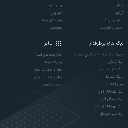
ملوان
رئال مادرید
گل‌گهر
لیورپول
آلومینیوم اراک
منچستریونایتد
استقلال خوزستان
یوونتوس
لیگ های پرطرفدار
سایر
جدول لیگ برتر ایران (خلیج فارس)
جام ملت های آسیا
لیگ آزادگان
رنکینگ فیفا
لیگ برتر انگلیس
نقل و انتقالات اروپا
لالیگا اسپانیا
نقل و انتقالات ایران
سری آ ایتالیا
پاری سن ژرمن
لیگ قهرمانان اروپا
لیگ نخبگان آسیا
لیگ قهرمانان آسیا دو
لیگ برتر فوتسال