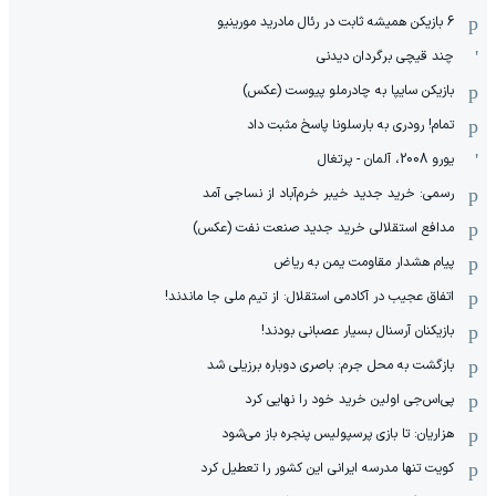
6 بازیکن همیشه ثابت در رئال مادرید مورینیو
چند قیچی برگردان دیدنی
بازیکن سایپا به چادرملو پیوست (عکس)
تمام! رودری به بارسلونا پاسخ مثبت داد
یورو 2008، آلمان - پرتغال
رسمی: خرید جدید خیبر خرم‌آباد از نساجی آمد
مدافع استقلالی خرید جدید صنعت نفت (عکس)
پیام هشدار مقاومت یمن به ریاض
اتفاق عجیب در آکادمی استقلال: از تیم ملی جا ماندند!
بازیکنان آرسنال بسیار عصبانی بودند!
بازگشت به محل جرم: باصری دوباره برزیلی شد
پی‌اس‌جی اولین خرید خود را نهایی کرد
هزاریان: تا بازی پرسپولیس پنجره باز می‌شود
کویت تنها مدرسه ایرانی این کشور را تعطیل کرد