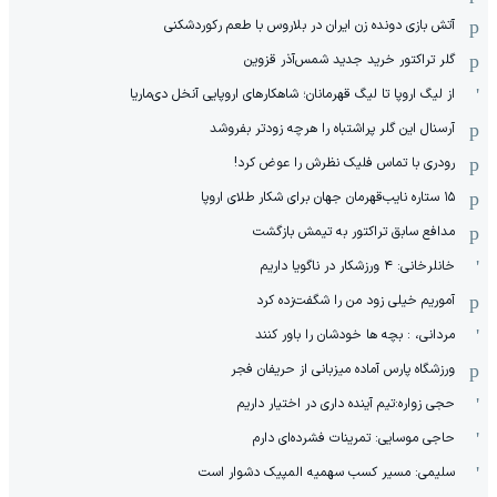
آتش بازی دونده زن ایران در بلاروس با طعم رکوردشکنی
گلر تراکتور خرید جدید شمس‌آذر قزوین
از لیگ اروپا تا لیگ قهرمانان؛ شاهکارهای اروپایی آنخل دی‌ماریا
آرسنال این گلر پراشتباه را هرچه زودتر بفروشد
رودری با تماس فلیک نظرش را عوض کرد!
١۵ ستاره نایب‌قهرمان جهان برای شکار طلای اروپا
مدافع سابق تراکتور به تیمش بازگشت
خانلرخانی: ۴ ورزشکار در ناگویا داریم
آموریم خیلی زود من را شگفت‌زده کرد
مردانی، : بچه ها خودشان را باور کنند
ورزشگاه پارس آماده میزبانی از حریفان فجر
حجی زواره:تیم آینده داری در اختیار داریم
حاجی موسایی: تمرینات فشرده‌ای دارم
سلیمی: مسیر کسب سهمیه المپیک دشوار است