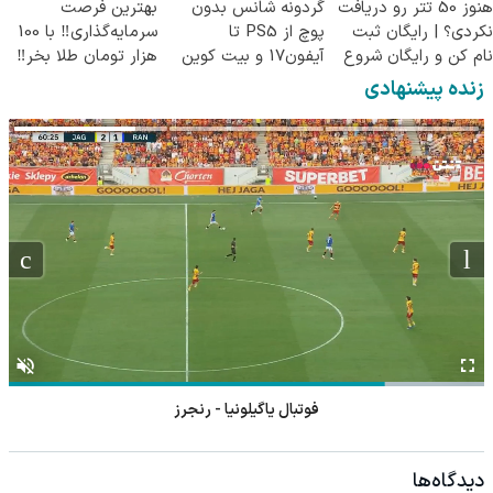
هنوز 50 تتر رو دریافت
گردونه شانس بدون
بهترین فرصت
نکردی؟ | رایگان ثبت
پوچ از PS5 تا
سرمایه‌گذاری‼️ با 100
نام کن و رایگان شروع
آیفون17 و بیت کوین
هزار تومان طلا بخر‼️
کن!
🔥
زنده پیشنهادی
فوتبال یاگیلونیا - رنجرز
دیدگاه‌ها