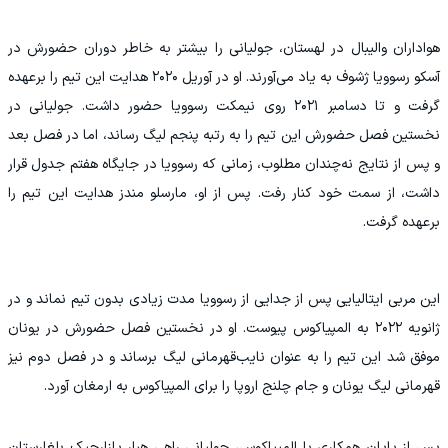
هواداران والیبال در لهستان، جولیانی را بیشتر به خاطر دوران حضورش در
آسکو رسوویا ژشوف به یاد می‌آورند. او در آوریل ۲۰۲۰ هدایت این تیم را برعهده
گرفت و تا دسامبر ۲۰۲۱ روی نیمکت رسوویا حضور داشت. جولیانی در
نخستین فصل حضورش این تیم را به رتبه پنجم لیگ رساند، اما در فصل بعد
و پس از نتایج نه‌چندان مطلوب، زمانی که رسوویا در جایگاه هفتم جدول قرار
داشت، از سمت خود کنار رفت. پس از او، مارسلو مندز هدایت این تیم را
برعهده گرفت.
این مربی ایتالیایی پس از جدایی از رسوویا مدت زیادی بدون تیم نماند و در
ژانویه ۲۰۲۲ به المپیاکوس پیوست. او در نخستین فصل حضورش در یونان
موفق شد این تیم را به عنوان نایب‌قهرمانی لیگ برساند و در فصل دوم نیز
قهرمانی لیگ یونان و جام چلنج اروپا را برای المپیاکوس به ارمغان آورد.
پس از پایان همکاری با المپیاکوس، جولیانی راهی هبار پازارجیک بلغارستان