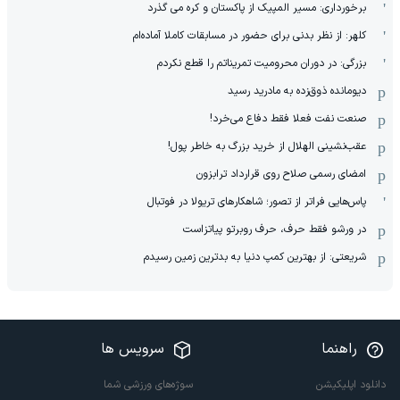
برخورداری: مسیر المپیک از پاکستان و کره می گذرد
کلهر: از نظر بدنی برای حضور در مسابقات کاملا آماده‌ام
بزرگی: در دوران محرومیت تمریناتم را قطع نکردم
دیومانده ذوق‌زده به مادرید رسید
صنعت نفت فعلا فقط دفاع می‌خرد!
عقب‌نشینی الهلال از خرید بزرگ به خاطر پول!
امضای رسمی صلاح روی قرارداد ترابزون
پاس‌هایی فراتر از تصور؛ شاهکارهای تریولا در فوتبال
در ورشو فقط حرف، حرف روبرتو پیاتزاست
شریعتی: از بهترین کمپ‌ دنیا به بدترین زمین‌ رسیدم
راهنما
سرویس ها
دانلود اپلیکیشن
سوژه‌های ورزشی شما