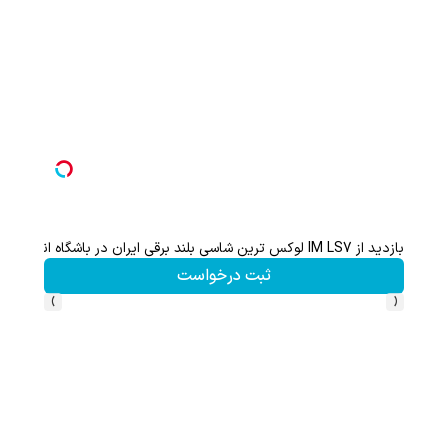
 IM LS7 لوکس ترین شاسی بلند برقی ایران در باشگاه انقلاب
از آیفون 17 تا پلی استیشن 5 جایزه ببر 🎮😍📱 | بازی کن ، گردونه بچرخون
ثبت درخواست
›
‹