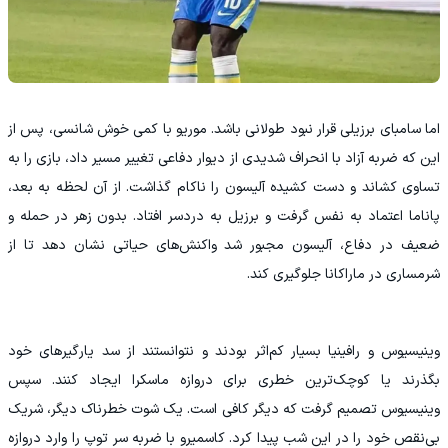
اما سامبای برزیلی قرار نبود طولانی باشد. موریو با کمی خوش‌ شانسی، پس از
این که ضربه آزاد با انحراف شدیدی از دیوار دفاعی تغییر مسیر داد، بازی را به
تساوی کشاند و دست کشیده آلیسون را ناکام گذاشت. از آن لحظه به بعد،
پاناما اعتماد به‌ نفس گرفت و برزیل به دردسر افتاد. بدون زهر در حمله و
ضعیف در دفاع، آلیسون مجبور شد واکنش‌های حیاتی نشان دهد تا از
شرمساری در ماراکانا جلوگیری کند.
وینیسیوس و رافینیا بسیار کم‌اثر بودند و نتوانستند از سد یارگیرهای خود
بگذرند یا کوچک‌ترین خطری برای دروازه ماسکرا ایجاد کنند. سپس
وینیسیوس تصمیم گرفت که دیگر کافی است. یک شوت خطرناک دیگر، شریک
بی‌نقص خود را در این شب پیدا کرد. کاسمیرو با ضربه سر توپ را وارد دروازه