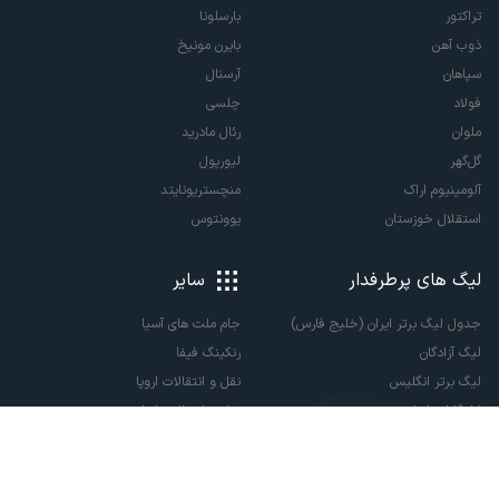
تراکتور
بارسلونا
ذوب آهن
بایرن مونیخ
سپاهان
آرسنال
فولاد
چلسی
ملوان
رئال مادرید
گل‌گهر
لیورپول
آلومینیوم اراک
منچستریونایتد
استقلال خوزستان
یوونتوس
لیگ های پرطرفدار
سایر
جدول لیگ برتر ایران (خلیج فارس)
جام ملت های آسیا
لیگ آزادگان
رنکینگ فیفا
لیگ برتر انگلیس
نقل و انتقالات اروپا
لالیگا اسپانیا
نقل و انتقالات ایران
سری آ ایتالیا
پاری سن ژرمن
لیگ قهرمانان اروپا
لیگ نخبگان آسیا