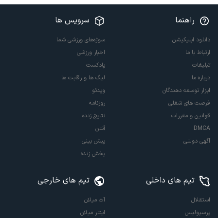
راهنما
سرویس ها
دانلود اپلیکیشن
سوژه‌های ورزشی شما
ارتباط با ما
اخبار ورزشی
تبلیغات
پادکست
درباره ما
لیگ ها و رقابت ها
ابزار توسعه دهندگان
ویدئو
فرصت های شغلی
روزنامه
قوانین و مقررات
نتایج زنده
DMCA
آنتن
آگهی دولتی
پیش بینی
پخش زنده
تیم های داخلی
تیم های خارجی
استقلال
آث میلان
پرسپولیس
اینتر میلان