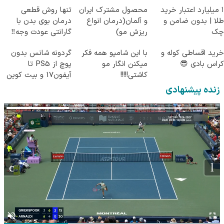
۱ میلیارد اعتبار خرید
محصول مشترک ایران
تنها روش قطعی
طلا | بدون ضامن و
و آلمان(درمان انواع
درمان بوی بدن با
چک
ریزش مو)
گارانتی عودت وجه‼️
همین الان ببین
خرید اقساطی کوله و
با این شامپو همه فکر
گردونه شانس بدون
کراس بادی 😎
میکنن انگار مو
پوچ از PS5 تا
کاشتی!!!!!
آیفون17 و بیت کوین
🔥
زنده پیشنهادی