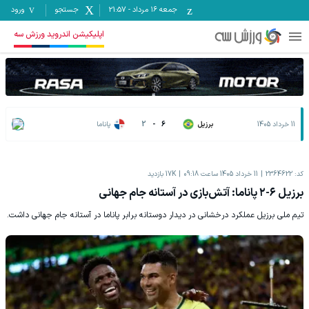
جمعه ۱۶ مرداد
-
21:57
جستجو
ورود
اپلیکیشن اندروید ورزش سه
11 خرداد 1405
برزیل
6
-
2
پاناما
کد:
2364622
11 خرداد 1405 ساعت 09:18
17K
بازدید
برزیل ۶-۲ پاناما: آتش‌بازی در آستانه جام جهانی
تیم ملی برزیل عملکرد درخشانی در دیدار دوستانه برابر پاناما در آستانه جام جهانی داشت.