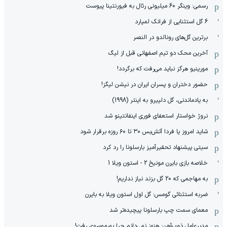
رسمی: وینگر 60 میلیونی رئال به فیورنتینا پیوست
6 گل استثنایی از فرانک لمپارد
برترین گل‌های رونالدو در النصر
آخرین محک دو تیم اصفهانی قبل از لیگ
مورینیو هرگز نباید می‌رفت که برگردد!
حضور دختران و پسران ایران در نیشن لیگز!
به یادماندنی، گل دلپیرو به اینتر (1998)
نروژ خواستار استعفای فوری اینفانتینو شد
شاید امروز یا فردا آتش‌بس ۳۰ تا ۶۰ روزه برقرار شود
سیتی پیشنهاد تحقیرآمیز بارسلونا را رد کرد
خلاصه بازی بایرن مونیخ 2 - استون ویلا 1
به مهاجمی که 20 گل بزند نیاز نداریم!
ضربه استثنائی گومس؛ گل اول استون ویلا به بایرن
معمای سمت چپ بارسلونا پیچیده‌تر شد
مدیرعامل ذوب‌آهن: هنوز نمی‌دانم چرا پورموسوی رفت!