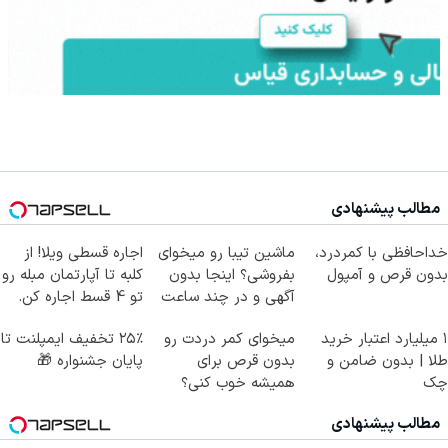
مطالب پیشنهادی
خداحافظی با کمردرد،
ماشین تیبا رو میخوای
اجاره‌ قسطی ویلا! از
بدون قرص و آمپول
بفروشی؟ اینجا بدون
کلبه تا آپارتمان مبله رو
آگهی و در چند ساعت
تو 4 قسط اجاره کن.
بفروشش
۱ میلیارد اعتبار خرید
میخوای کمر دردت رو
۲۵٪ تخفیف ایمپلنت تا
طلا | بدون ضامن و
بدون قرص برای
پایان جشنواره 🎁
چک
همیشه خوب کنی؟
(◂پرسش‌نامه رو پر
مطالب پیشنهادی
کن)