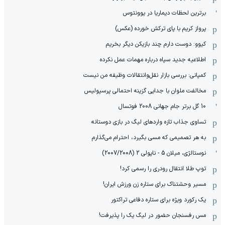
برترین لحظات دیماریا در یوونتوس
پرواز کریم با پای ترکش خورده (عکس)
کیوو: دوست دارم چند بازیکن دیگر بخریم
اطلاعیه جدید سپاه درباره مهمات عمل نکرده
کمپانی: بررسی بازار نقل‌وانتقالات وظیفه من نیست
مخالفت ملوان با جدایی گزینه احتمالی پرسپولیس
10 گل برتر جام جهانی 2008 فوتسال
تساوی جذاب تازه واردهای لیگ در بازی دوستانه
به هر تصمیمی که مسی بگیرد، احترام می‌گذارم
نوستالژی، میلان 5 - ناپولی 2 (2007/2008)
توپ طلا انتقال رودری را رسمی کرد!
مسیر وحشتناک برای ستاره زن ورزش ایران!
یک رکورد ویژه برای ستاره دفاعی تراکتور
مس رفسنجان حضور در لیگ یک را پذیرفت!