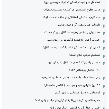
تمام گل های لواندوفسکی در لیگ قهرمانان اروپا
مربی مطرح اسپانیایی در آستانه دستیاری سهراب
سه غایب احتمالی استقلال در هفته نخست لیگ
ناشناس مثل شمس‌آذرِ وحید رضایی
همه برای باز شدن پنجره استقلال پای کار هستند
خشایار آخرین بازمانده گرگانی‌ها در اردوی ملی
کادوی تولد 40 سالگی آدان: بازگشت به استقلال!
تصمیم طارمی جدی است!
مومنی: رامین کمک‌های استقلال را یادش نرود
40 احتمال پوشکاش 2026
ژابی به شایعات پایان داد: چلسی دروازبان نمی‌خرد
۳۲ روز متوالی: دوری رونالدو از النصر ادامه دارد
استقلال به دنبال میزبانی در شهر قدس
به یادماندنی، گل زامبروتا به اوکراین در جام جهانی 2006
خیبر با چهار گل به استقبال لیگ برتر رفت