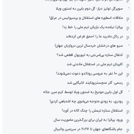
سوپرگل لوئیز دیاز؛ گل دوم بایرن به استون ویلا
ملاقات اسطوره های استقلال و پرسپولیس در عراق!
پیاتزا نیامده یک بازیکن تیم ملی را خط زد!
در رئال مادرید ما را احمق فرض کرده‌اند
سیو های درخشان خردسال ترین دروازبان جهان!
انتقال ستاره پی‌اس‌جی به لیورپول قطعی شد؟
کاپیتان تیم ملی در استقلال ماندنی شد
این 10 نفر به عروسی رونالدو دعوت نمی‌شوند!
رسمی: گلر منچستریونایتد لالیگایی شد
گل اول بایرن مونیخ به استون ویلا توسط کیم مین جائه
رودری، به زودی متوجه می‌شوی چه اشتباهی کردی!
استقلال ستاره تیمش را چنگ کاله در آورد!
ورود پیاتزا به ایران برای بزرگ‌ترین ماموریت سال
جام باشگاه‌های جهان تا ۲۰۲۷ در سرزمین والیبال