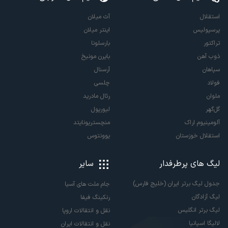
استقلال
آث میلان
پرسپولیس
اینتر میلان
تراکتور
بارسلونا
ذوب آهن
بایرن مونیخ
سپاهان
آرسنال
فولاد
چلسی
ملوان
رئال مادرید
گل‌گهر
لیورپول
آلومینیوم اراک
منچستریونایتد
استقلال خوزستان
یوونتوس
لیگ های پرطرفدار
سایر
جدول لیگ برتر ایران (خلیج فارس)
جام ملت های آسیا
لیگ آزادگان
رنکینگ فیفا
لیگ برتر انگلیس
نقل و انتقالات اروپا
لالیگا اسپانیا
نقل و انتقالات ایران