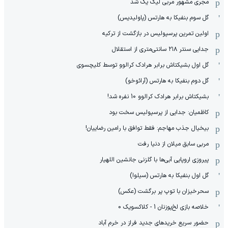
مجری مشهور مربی لیگ یک شد
گل سوم بنفیکا به هارتس (پاولیدیس)
اولین تمرین پرسپولیس در بازگشت از ترکیه
جدایی سنتر ۲۱۸ سانتی‌متری از استقلال
گل اول بشیکتاش برابر هرادک کرالوو توسط کلیچسوی
گل دوم بنفیکا به هارتس (آرائوخو)
بشیکتاش برابر هرادک کرالوو 10 نفره شد!
کاظمیان: جدایی از پرسپولیس سخت بود
بیخیال جذب مهاجم: فقط توافق با رامین رضاییان!
مربی سابق میلان از دنیا رفت
پیروزی اروپایی آبی‌ها با گلزنی جانشین اللهیار
گل اول بنفیکا به هارتس (سیلوا)
سحرخیزان با توپ پر برگشت (عکس)
خلاصه بازی لخ‌پوزنان 1 - کلاکسویک 0
حضور سریع خریدهای جدید فراز در خرم آباد