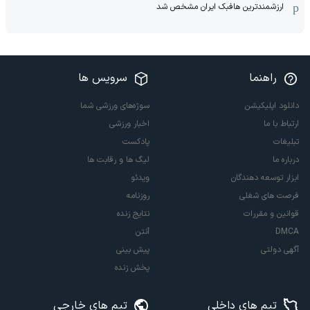
ارزشمندترین هافبک ایران مشخص شد
راهنما
سرویس ها
دانلود اپلیکیشن
سوژه‌های ورزشی شما
ارتباط با ما
اخبار ورزشی
تبلیغات
پادکست
درباره ما
لیگ ها و رقابت ها
ابزار توسعه دهندگان
ویدئو
فرصت های شغلی
روزنامه
قوانین و مقررات
نتایج زنده
DMCA
آنتن
آگهی دولتی
پیش بینی
پخش زنده
تیم های داخلی
تیم های خارجی