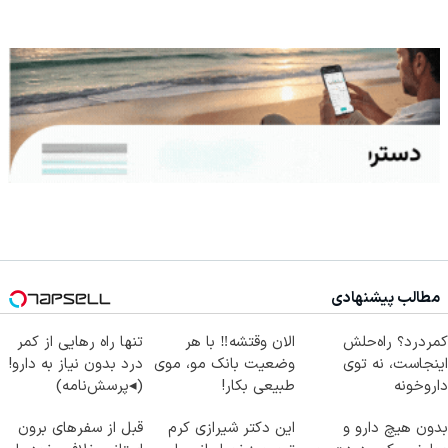
مطالب پیشنهادی
کمردرد؟ راه‌حلش
الان وقتشه‼️ با هر
تنها راه رهایی از کمر
اینجاست، نه توی
وضعیت بانک مو، موی
درد بدون نیاز به دارو!
داروخونه
طبیعی بکار!
(◂پرسش‌نامه)
بدون هیچ دارو و
این دکتر شیرازی کرم
قبل از سفرهای برون