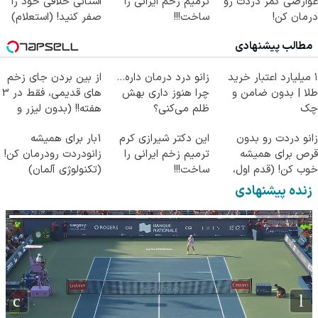
عوارضی کمر دردت رو
ترمیم زخم ایرانی را
استانی خلافی خود را
درمان کن!
ساخت!!!
صفر کنید! (استعلام)
(پرسش‌نامه)
مطالب پیشنهادی
۱ میلیارد اعتبار خرید
زانو درد درمان داره…
از بین بردن جای زخم
طلا | بدون ضامن و
چرا هنوز داری بهش
های قدیمی، فقط در 3
چک
ظلم می‌کنی؟
هفته!! (بدون لیزر و
جراحی)
زانو دردت رو بدون
این دکتر شیرازی کرم
1بار برای همیشه
قرص برای همیشه
ترمیم زخم ایرانی را
زانودردت رودرمان کن!
خوب کن! (قدم اول،
ساخت!!!
(تکنولوژی آلمان)
پرسش‌نامه)
◂پرسشنامه▸
زنده پیشنهادی