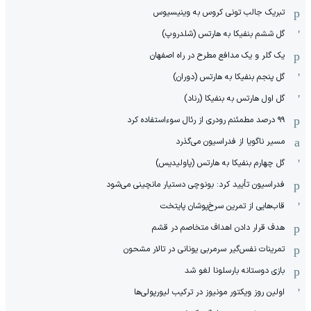
تبریک جالب تونی کروس به وینیسیوس
گل ششم بنفیکا به هارتس (شلدروپ)
یک گلر و یک مدافع مطرح در راه اصفهان
گل پنجم بنفیکا به هارتس (دوران)
گل اول هارتس به بنفیکا (رناد)
۹۹ درصد مطمئنم رودری از رئال سوءاستفاده کرد
مسیر ناگویا از فدراسیون می‌گذرد
گل چهارم بنفیکا به هارتس (پاولیدیس)
فدراسیون تأیید کرد: بونوچی دستیار مانچینی می‌شود
قاب‌هایی از تمرین سرخ‌پوشان پایتخت
هدف قرار دادن اهداف متخاصم در قشم
‏تمرینات نفس‌گیر سرمربی یونانی در تالار مشحون
بازی دوستانه بارسلونا لغو شد
اولین روز ویکتور مونیوز در ترکیب لیورپولی‌ها