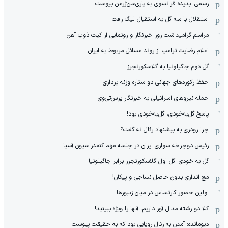
رسمی: پدیده فرانسوی به پاری‌سن‌ژرمن پیوست
استقلال با سه گل به استقبال لیگ رفت
مراسم گرامیداشت روز خبرنگار و رونمایی از کیت ذوب آهن
اعلام رضایت ترامپ از روند مسائل مربوط به ایران
گل دوم جاگیلونیا به گلاسکورنجرز
حفظ رکوردهای جهانی دو ستاره وزنه برداری
حمله نیروهای اسرائیلی به خبرنگار پرس‌تی‌وی
پاسخ گل‌به‌خودی، گل‌به‌خودی بود!
چرا رودری به پیشنهاد رئال نه گفت؟
رئیس دوچرخه سواری ایران در جلسه مهم کنفدراسیون آسیا
گل به خودی؛ گل اول گلاسکورنجرز برابر جاگیلونیا
مچ اندازی بدون حاصل نساجی و پیکان!
اولین حضور کارتساس در میان زنبورها
کلا دو‌ رشته مدال آور داریم، آنها را ویژه ببینید!
دیومانده: آمدن به رئال رویایی بود که به حقیقت پیوست