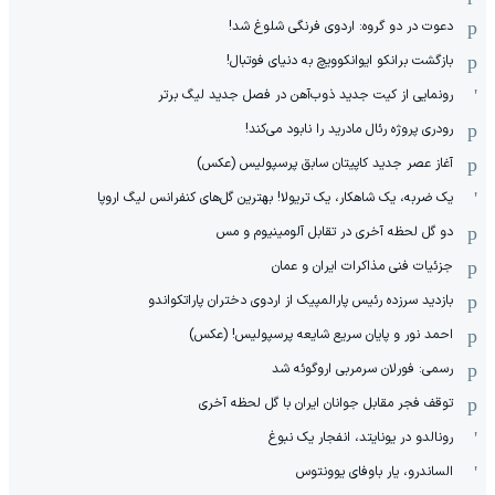
دعوت در دو گروه: اردوی فرنگی شلوغ شد!
بازگشت برانکو ایوانکوویچ به دنیای فوتبال!
رونمایی از کیت جدید ذوب‌آهن در فصل جدید لیگ برتر
رودری پروژه رئال مادرید را نابود می‌کند!
آغاز عصر جدید کاپیتان سابق پرسپولیس (عکس)
یک ضربه، یک شاهکار، یک تریولا! بهترین گل‌های کنفرانس لیگ اروپا
دو گل لحظه آخری در تقابل آلومینیوم و مس
جزئیات فنی مذاکرات ایران و عمان
بازدید سرزده رئیس پارالمپیک از اردوی دختران پاراتکواندو
احمد نور و پایان سریع شایعه پرسپولیس! (عکس)
رسمی: فورلان سرمربی اروگوئه شد
توقف فجر مقابل جوانان ایران با گل لحظه آخری
رونالدو در یونایتد، انفجار یک نبوغ
الساندرو، یار باوفای یوونتوس