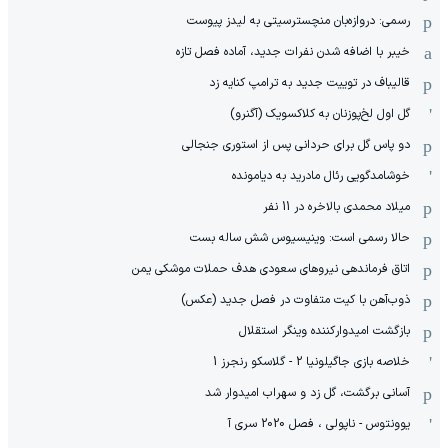
رسمی: دروازه‌بان منچسترسیتی به لیدز پیوست
خیبر با اضافه شدن نفرات جدید، آماده فصل تازه
قالیباف در توییت جدید به ترامپ کنایه زد
گل اول لخ‌پوزنان به کلاکسویک (آگنرو)
دو پاس گل برای حردانی پس از استوری جنجالی
خوشامدگویی رئال مادرید به دیامونده
میلاد محمدی بالاخره در 11 نفر
حالا رسمی است: وینیسیوس شش ساله بست
اتاق فرماندهی نیروهای سعودی هدف حملات موشکی یمن
ذوب‌آهن با کیت متفاوت در فصل جدید (عکس)
بازگشت امیدوارکننده وینگر استقلال
خلاصه بازی جاگیلونیا 2 - گلاسکو رنجرز 1
آسانی برگشت، گل زد و سهراب امیدوار شد
یوونتوس - ناپولی ، فصل 2020 سری آ