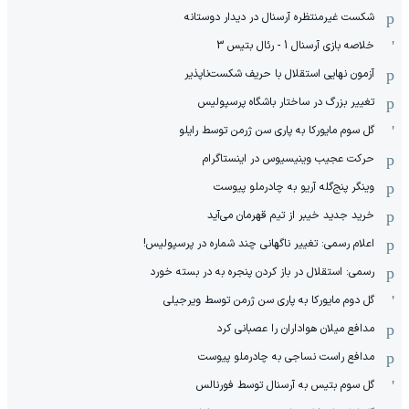
شکست غیرمنتظره آرسنال در دیدار دوستانه
خلاصه بازی آرسنال 1 - رئال بتیس 3
آزمون نهایی استقلال با حریف شکست‌ناپذیر
تغییر بزرگ در ساختار باشگاه پرسپولیس
گل سوم مایورکا به پاری سن ژرمن توسط رایلو
حرکت عجیب وینیسیوس در اینستاگرام
وینگر پنج‌گله آریو به چادرملو پیوست
خرید جدید خیبر از تیم قهرمان می‌آید
اعلام رسمی: تغییر ناگهانی چند شماره در پرسپولیس!
رسمی: استقلال در باز کردن پنجره به در بسته خورد
گل دوم مایورکا به پاری سن ژرمن توسط ویرجیلی
مدافع میلان هواداران را عصبانی کرد
مدافع راست نساجی به چادرملو پیوست
گل سوم بتیس به آرسنال توسط فورنالس