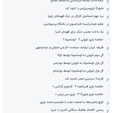
کنایه مالک باشگاه عربستانی به محمد صلاح
مایورکا پاری‌سن‌ژرمن را نابود کرد
برد مهم اسماعیل کارتال در لیگ قهرمانان اروپا
عضو هیئت‌رئیسه فدراسیون در باشگاه پرسپولیس
یک باخت عجیب دیگر برای قهرمان آسیا
خلاصه بازی ناپولی 2 - اوساسونا 1
ظریف: ایران نیازمند سیاست خارجی متوازن و چندوجهی
گل دوم ناپولی به اوساسونا توسط لوکا
گل اول اوساسونا به ناپولی توسط بودیمیر
گل اول ناپولی به اوساسونا توسط پولیتانو
قرارداد سرمربی مصر تمدید شد
خلاصه بازی فنرباغچه 2 - اشتورم گراتس 0
خلاصه بازی مایورکا 3 - پاری سن ژرمن 0
کوچ باتجربه‌ها به صنعت نفت با تصمیم محمد نوری
رسمی: الاتحاد هافبک سنگالی آلمریا را خرید