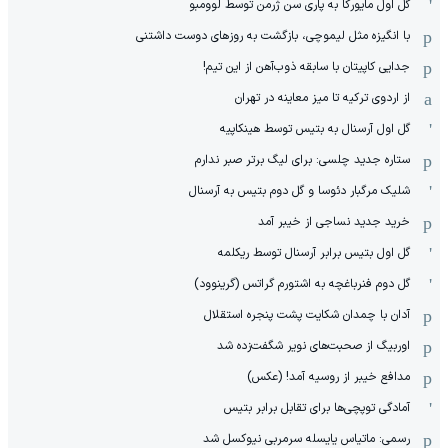
گل اول مایورکا به پاری سن ژرمن توسط لوومبو
با انگیزه مثل لیموچی، بازگشت به روزهای دوست داشتنی
جدایی کاپیتان با سابقه ذوب‌آهن از این تیم!
از اردوی ترکیه تا میز معاینه در تهران
گل اول آرسنال به بتیس توسط هینکاپیه
ستاره جدید چلسی: برای لیگ برتر صبر ندارم
شلیک مرگبار دئوسا و گل دوم بتیس به آرسنال
خرید جدید نساجی از خیبر آمد
گل اول بتیس برابر آرسنال توسط ریکلمه
گل دوم فنرباغچه به اشتورم گراتس (گرینوود)
آدان با چمدان شکایت پشت پنجره استقلال
اوربیگ از صحبت‌های نویر شگفت‌زده شد
مدافع خیبر از روسیه آمد! (عکس)
آمادگی توپچی‌ها برای تقابل برابر بتیس
رسمی: ماتیاس یایسله سرمربی نیوکسل شد