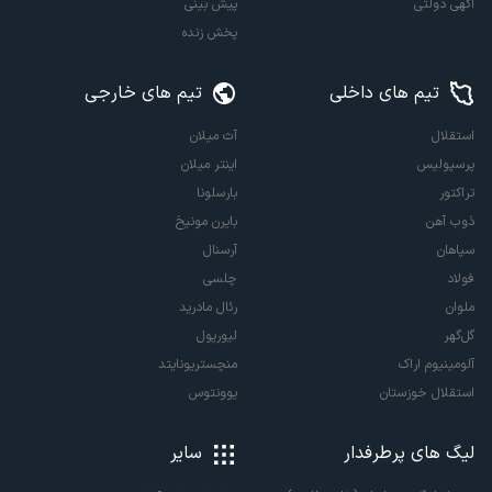
آگهی دولتی
پیش بینی
پخش زنده
تیم های داخلی
تیم های خارجی
استقلال
آث میلان
پرسپولیس
اینتر میلان
تراکتور
بارسلونا
ذوب آهن
بایرن مونیخ
سپاهان
آرسنال
فولاد
چلسی
ملوان
رئال مادرید
گل‌گهر
لیورپول
آلومینیوم اراک
منچستریونایتد
استقلال خوزستان
یوونتوس
لیگ های پرطرفدار
سایر