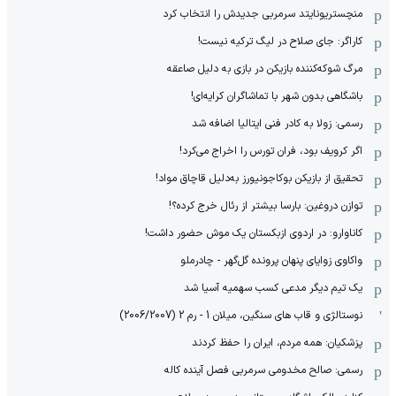
منچستریونایتد سرمربی جدیدش را انتخاب کرد
کاراگر: جای صلاح در لیگ ترکیه نیست!
مرگ شوکه‌کننده بازیکن در بازی به دلیل صاعقه
باشگاهی بدون شهر با تماشاگران کرایه‌ای!
رسمی: زولا به کادر فنی ایتالیا اضافه شد
اگر کرویف بود، فران تورس را اخراج می‌کرد!
تحقیق از بازیکن بوکاجونیورز به‌دلیل قاچاق مواد!
توازن دروغین: بارسا بیشتر از رئال خرج کرده؟!
کاناوارو: در اردوی ازبکستان یک موش حضور داشت!
واکاوی زوایای پنهان پرونده گل‌گهر - چادرملو
یک تیم دیگر مدعی کسب سهمیه آسیا شد
نوستالژی و قاب های سنگین، میلان 1 - رم 2 (2006/2007)
پزشکیان: همه مردم، ایران را حفظ کردند
رسمی: صالح مخدومی سرمربی فصل آینده کاله