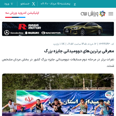
پنجشنبه ۱۵ مرداد
-
08:20
جستجو
ورود
اپلیکیشن اندروید ورزش سه
کد:
2364843
12 خرداد 1405 ساعت 09:57
1.7K
بازدید
معرفی برترین‌های دوومیدانی جایزه بزرگ
نفرات برتر در مرحله دوم مسابقات دوومیدانی جایزه بزرگ کشور در بخش مردان مشخص
شدند.