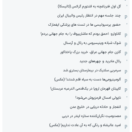
گل اول فنرباغچه به اشتورم گراتس (تالیسکا)
چند جلسه مهم در انتظار رئیس والیبال ایران
حضور پرسپولیسی ها در تست های پزشکی ایفمارک
کاناوارو: احمق بودم که ماشاریپوف را به جام جهانی بردم!
شوک شبانه وینیسیوس به رئال و آرسنال
گلزن جام جهانی عراق، خرید بزرگ پاختاکور
رئال مادرید و چهره‌های جدید
سرمربی سلتیک در بیمارستان بستری شد
آلومینیومی‌ها دست به سیاه قلم شدند! (عکس)
کاپیتان قهرمان اروپا در یک‌قدمی الدرعیه عربستان!
ناپولی امسال قرمزپوش می‌شود!
انفجار و حادثه دریایی در خلیج عدن
مصدومیت نگران‌کننده ستاره اینتر در دربی
امید عالیشاه و رنگی که به آن عادت نداریم! (عکس)