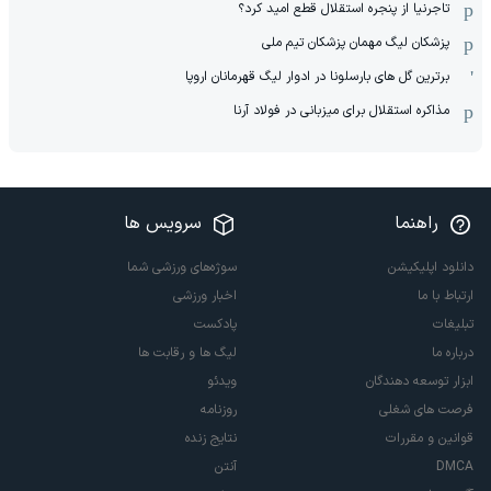
تاجرنیا از پنجره استقلال قطع امید کرد؟
پزشکان لیگ مهمان پزشکان تیم ملی
برترین گل های بارسلونا در ادوار لیگ قهرمانان اروپا
مذاکره استقلال برای میزبانی در فولاد آرنا
راهنما
سرویس ها
دانلود اپلیکیشن
سوژه‌های ورزشی شما
ارتباط با ما
اخبار ورزشی
تبلیغات
پادکست
درباره ما
لیگ ها و رقابت ها
ابزار توسعه دهندگان
ویدئو
فرصت های شغلی
روزنامه
قوانین و مقررات
نتایج زنده
DMCA
آنتن