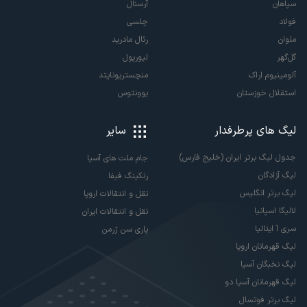
سپاهان
آرسنال
فولاد
چلسی
ملوان
رئال مادرید
گل‌گهر
لیورپول
آلومینیوم اراک
منچستریونایتد
استقلال خوزستان
یوونتوس
لیگ های پرطرفدار
سایر
جدول لیگ برتر ایران (خلیج فارس)
جام ملت های آسیا
لیگ آزادگان
رنکینگ فیفا
لیگ برتر انگلیس
نقل و انتقالات اروپا
لالیگا اسپانیا
نقل و انتقالات ایران
سری آ ایتالیا
پاری سن ژرمن
لیگ قهرمانان اروپا
لیگ نخبگان آسیا
لیگ قهرمانان آسیا دو
لیگ برتر فوتسال