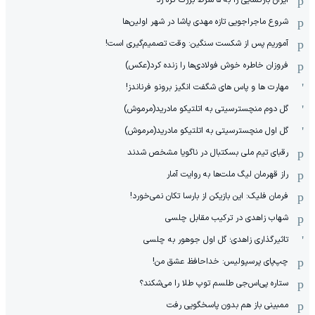
شروع ماجراجویی تازه مهدی پاشا در شهر اولین‌ها
آموریم پس از شکست سنگین: وقت تصمیم‌گیری است!
فروزان خاطره خوش فولادی‌ها را زنده کرد(عکس)
مهارت ها و پاس های شگفت انگیز برونو فرناندز!
گل دوم منچسترسیتی به اتلتیکو مادرید(مرموش)
گل اول منچسترسیتی به اتلتیکو مادرید(مرموش)
رقبای تیم ملی بسکتبال در ناگویا مشخص‌ شدند
راز قهرمان لیگ ملت‌ها به روایت آمار
فرمان فلیک: این بازیکن از بارسا تکان نمی‌خورد!
شهاب زاهدی در ترکیب مقابل چلسی
تاثیرگذاری زاهدی؛ گل اول جوهور به چلسی
چپ‌پای پرسپولیس: خداحافظ عشق من!
ستاره پی‌اس‌جی طلسم توپ طلا را می‌شکند؟
ممبینی باز هم بدون پاسخگویی رفت