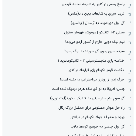
پاسخ رسمی تراکتور به شایعه محمد قربانی
فرید امیری به شایعات پایان داد(عکس)
گل اول دورتموند به آرسنال (ایناسیو)
سیتی 3-1 اتلتیکو | مرموش قهرمان سئول
تیم لیگ دویی خارج از کشور اردو می‌زند!
سیدحسین بدون گل خورده به لیگ رسید!
خلاصه بازی منچسترسیتی 3 - اتلتیکومادرید 1
انگشت قرمز نکونام پای قرارداد تراکتور
حرف زدن از رودری بی‌احترامی به بقیه است!
ونس: آمریکا به توافق تنگه هرمز نزدیک شده است
گل سوم منچسترسیتی به اتلتیکو مادرید(آیت نوری)
راه حل هوش مصنوعی برای معضل بزرگ رئال
ورود و معارفه جواد نکونام در تراکتور
گل اول چلسی به جوهور توسط دلاپ
ایران بازگشایی را به ۵ شرط بزرگ گره زد