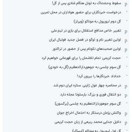
سقوط وحشتناک به تونل هنگام شادی پس از گل!
درخواست خبرنگاران برای حضور هواداران در محل تمرین
گل دوم لیورپول به موناکو (ویرتز)
تغییر خاص مدافع استقلال برای بازی در تیم ملی
اولین تغییر نام و لوگو در فصل جدید فوتبال ایران
اولین صحبت‌های نکونام پس از حضور در تراکتور
حجت کریمی: تمام تلاشمان را برای قهرمانی خواهیم کرد
گل سوم چلسی به جوهوردارالتعظیم (گل به خودی)
خداداد خبرنگارها را بیرون کرد!
در محاصره چهار غول ژاپنی: ستاره ایران دوم شد
دو انتقال فوری و بزرگ: بارسلونا عجله دارد
گل سوم جوهوردارالتعظیم به چلسی (برگسون)
واکنش پژمان درستکار به احتمال اخراج جوان
دلایل جدایی محمد ربیعی از زبان حجت کریمی
گل اول لیورپول به موناکو (ایساک)