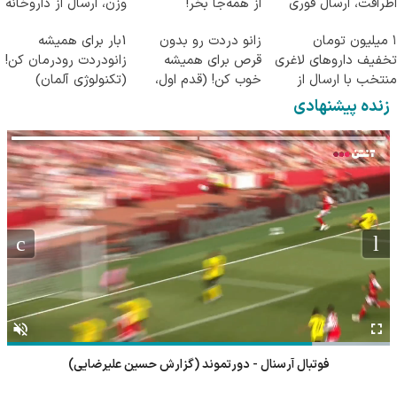
اطرافت، ارسال فوری
از همه‌جا بخر!
وزن، ارسال از داروخانه
همراه با پک یخ!
های نزدیکت!
۱ میلیون تومان
زانو دردت رو بدون
1بار برای همیشه
تخفیف داروهای لاغری
قرص برای همیشه
زانودردت رودرمان کن!
منتخب با ارسال از
خوب کن! (قدم اول،
(تکنولوژی آلمان)
داروخانه نزدیکت
پرسش‌نامه)
◂پرسشنامه▸
زنده پیشنهادی
فوتبال آرسنال - دورتموند (گزارش حسین علیرضایی)