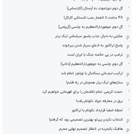
گل دوم دورتموند به آرسنال (کارتساس)
48 ساعت تا انفجار بمب تابستانی کارتال!
گل دوم جوهوردارالتعظیم به چلسی (آریباس)
عنایتی به دنبال جذب پاسور سرشناس لیگ برتر
پاسخ تراکتور به ادعای سرباز شدن بیرانوند
ترامپ در پی خاتمه جنگ با ایران است
گل دوم چلسی به جوهوردارالتعظیم (دلاپ)
ترکیب تیم ملی بسکتبال با ویلچر اعلام شد
ستاره‌های لیگ برتر همچنان در راه قشم!
حجت کریمی: تمام تلاشمان را برای قهرمانی خواهیم کرد
برق در معارفه جواد نکونام رفت!
لحظه امضا قرارداد نکونام با تراکتور
انتخاب نکردن پیرلو بهترین تصمیمی بود که گرفتم!
هافبک باتجربه در انتظار تصمیم نهایی محرم