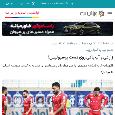
یکشنبه ۱۸ مرداد
-
18:05
جستجو
ورود
اپلیکیشن اندروید ورزش سه
کد:
2364848
12 خرداد 1405 ساعت 10:49
24.3K
بازدید
نمیتوانید به آسیا بروید
زارعی و آب پاکی روی دست پرسپولیس!
اظهارات شب گذشته مصطفی زارعی هواداران پرسپولیس را نسبت به کسب سهمیه آسیایی
ناامید کرد.