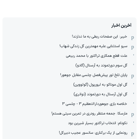
آخرین اخبار
خیبر: این صفحات ربطی به ما ندارند!
سیو استثنایی علیه مهمترین گل زندگی شهاب!
علت قطع همکاری تراکتور با محمد ربیعی
گل سوم دورتموند به آرسنال (گادو)
پایان تلخ تور پیش‌فصل چلسی مقابل جوهور!
گل اول موناکو به لیورپول (گولووین)
گل اول آرسنال به دورتموند (نوانری)
خلاصه بازی جوهوردارالتعظیم 3 - چلسی 3
مارسکا: جمعه منتظر رودری در تمرین سیتی هستم!
نکونام: انتخاب تراکتور بسیار شیرین بود
رونمایی از یک برکناری: سانسور عجیب دبیرکل!