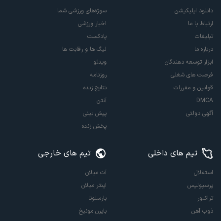
دانلود اپلیکیشن
سوژه‌های ورزشی شما
ارتباط با ما
اخبار ورزشی
تبلیغات
پادکست
درباره ما
لیگ ها و رقابت ها
ابزار توسعه دهندگان
ویدئو
فرصت های شغلی
روزنامه
قوانین و مقررات
نتایج زنده
DMCA
آنتن
آگهی دولتی
پیش بینی
پخش زنده
تیم های داخلی
تیم های خارجی
استقلال
آث میلان
پرسپولیس
اینتر میلان
تراکتور
بارسلونا
ذوب آهن
بایرن مونیخ