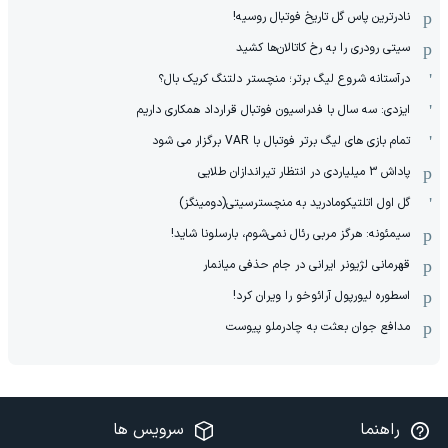
نادر‌ترین پاس گل تاریخ فوتبال روسیه!
سیتی رودری را به رخ کاتالان‌ها کشید
درآستانه شروع لیگ برتر؛ منچستر دلتنگ کریک بال؟
ایزدی: سه سال با فدراسیون فوتبال قرارداد همکاری داریم
تمام بازی های لیگ برتر فوتبال با VAR برگزار می شود
پاداش 3 میلیاردی در انتظار تیراندازان طلایی
گل اول اتلتیکومادرید به منچسترسیتی(دومینگز)
سیمئونه: هرگز مربی رئال نمی‌شوم، بارسلونا شاید!
قهرمانی لژیونر ایرانی در جام حذفی میانمار
اسطوره لیورپول آرائوخو را ویران کرد!
مدافع جوان بعثت به چادرملو پیوست
راهنما
سرویس ها