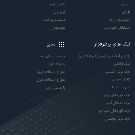
ملوان
رئال مادرید
گل‌گهر
لیورپول
آلومینیوم اراک
منچستریونایتد
استقلال خوزستان
یوونتوس
لیگ های پرطرفدار
سایر
جدول لیگ برتر ایران (خلیج فارس)
جام ملت های آسیا
لیگ آزادگان
رنکینگ فیفا
لیگ برتر انگلیس
نقل و انتقالات اروپا
لالیگا اسپانیا
نقل و انتقالات ایران
سری آ ایتالیا
پاری سن ژرمن
لیگ قهرمانان اروپا
لیگ نخبگان آسیا
لیگ قهرمانان آسیا دو
لیگ برتر فوتسال