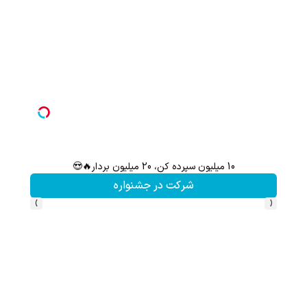
10 میلیون سپرده کن، 20 میلیون بردار🔥😍
تا 60 درصد تخفیف ویژه جین وست + خرید در4 قسط
شرکت در جشنواره
›
‹