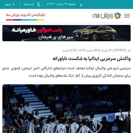
جمعه ۱۶ مرداد
-
09:21
جستجو
ورود
اپلیکیشن اندروید ورزش سه
کد:
2364861
12 خرداد 1405 ساعت 11:32
12.1K
بازدید
واکنش سرمربی ایتالیا به شکست ناباورانه
سرمربی تیم ملی والیبال ایتالیا معتقد است دیدارهای تدارکاتی اخیر تیمش، آزمونی جدی
برای سنجش آمادگی آتزوری پیش از آغاز لیگ ملت‌های والیبال بوده است.