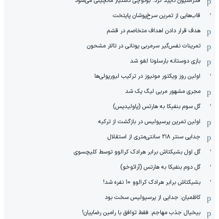
فدراسیون تأیید کرد: بونوچی دستیار مانچینی می‌شود
قاب‌هایی از تمرین سرخ‌پوشان پایتخت
هدف قرار دادن اهداف متخاصم در قشم
‏تمرینات نفس‌گیر سرمربی یونانی در تالار مشحون
بازی دوستانه بارسلونا لغو شد
اولین روز ویکتور مونیوز در ترکیب لیورپولی‌ها
مجری مشهور مربی لیگ یک شد
گل سوم بنفیکا به هارتس (پاولیدیس)
اولین تمرین پرسپولیس در بازگشت از ترکیه
جدایی سنتر ۲۱۸ سانتی‌متری از استقلال
گل اول بشیکتاش برابر هرادک کرالوو توسط کلیچسوی
گل دوم بنفیکا به هارتس (آرائوخو)
بشیکتاش برابر هرادک کرالوو 10 نفره شد!
کاظمیان: جدایی از پرسپولیس سخت بود
بیخیال جذب مهاجم: فقط توافق با رامین رضاییان!