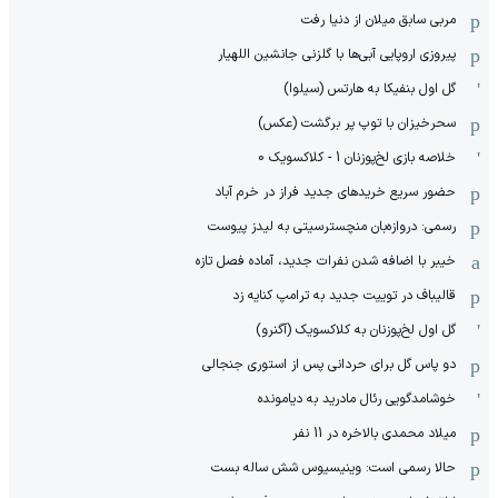
مربی سابق میلان از دنیا رفت
پیروزی اروپایی آبی‌ها با گلزنی جانشین اللهیار
گل اول بنفیکا به هارتس (سیلوا)
سحرخیزان با توپ پر برگشت (عکس)
خلاصه بازی لخ‌پوزنان 1 - کلاکسویک 0
حضور سریع خریدهای جدید فراز در خرم آباد
رسمی: دروازه‌بان منچسترسیتی به لیدز پیوست
خیبر با اضافه شدن نفرات جدید، آماده فصل تازه
قالیباف در توییت جدید به ترامپ کنایه زد
گل اول لخ‌پوزنان به کلاکسویک (آگنرو)
دو پاس گل برای حردانی پس از استوری جنجالی
خوشامدگویی رئال مادرید به دیامونده
میلاد محمدی بالاخره در 11 نفر
حالا رسمی است: وینیسیوس شش ساله بست