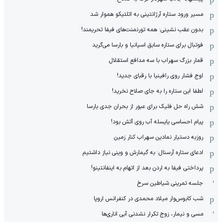
مسیر ورود ستاره آرژانتینی به اتلتیکو هموار شد
بدون عقب نشینی: همه تورنمنت‌های فیفا تحریمند!
فوتبال برای ستاره سابق اسپانیا و بارسا می‌گرید
قمار بزرگ سهراب با سه مدافع استقلال
اوج فشار روی رافینیا با رقبای جدید!
لطفا این ستاره را به جای صلاح نخرید!
شش راه حل فلیک برای عبور از بحران جدی بارسا
پیام احساسی یایسله آب روی آتش بود!
روزبه دستیار نمادین سهراب کنار زمین
ادعای ستاره آرسنال: به گیمارش و وینی نیاز داشتیم
پرداختی فیفا به اردن بعد از اتهام به اینفانتینو!
جلسه تمرینی شیاطین سرخ
شب کابوس‌وار میلاد محمدی در کنفرانس اروپا
مسی و نیمار، زوج تکرار نشدنی آبی اناری‌ها