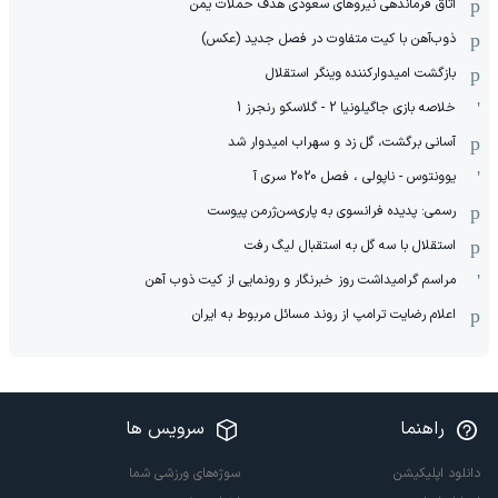
اتاق فرماندهی نیروهای سعودی هدف حملات یمن
ذوب‌آهن با کیت متفاوت در فصل جدید (عکس)
بازگشت امیدوارکننده وینگر استقلال
خلاصه بازی جاگیلونیا 2 - گلاسکو رنجرز 1
آسانی برگشت، گل زد و سهراب امیدوار شد
یوونتوس - ناپولی ، فصل 2020 سری آ
رسمی: پدیده فرانسوی به پاری‌سن‌ژرمن پیوست
استقلال با سه گل به استقبال لیگ رفت
مراسم گرامیداشت روز خبرنگار و رونمایی از کیت ذوب آهن
اعلام رضایت ترامپ از روند مسائل مربوط به ایران
راهنما
سرویس ها
دانلود اپلیکیشن
سوژه‌های ورزشی شما