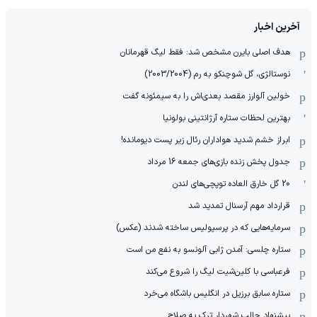
آخرین اخبار
هدف اصلی بایرن مشخص شد: فقط لیگ قهرمانان
نوستالژی، گل شوچنکو به رم (2003/2004)
خولین آلوارز مقصد بعدی‌اش را به سیمئونه گفت
بهترین لحظات ستاره آرژانتینی بولونیا
ابراز خشم شدید هواداران رئال زیر پست دیومانده!
جدول پخش زنده بازی‌های جمعه 16 مرداد
20 گل خارق العاده توپچی‌های لندن
قرارداد مهم آرسنال تمدید شد
سرمایه‌هایی که در پرسپولیس ساخته شدند (عکس)
ستاره چلسی: آمدن ژابی آلونسو به نفع من است
فرعباسی با کلین‌شیت لیگ را شروع می‌کند
ستاره سابق برزیل در انگلیس باشگاه می‌خرد
پیشنهاد جالب شهردار ترک به صلاح