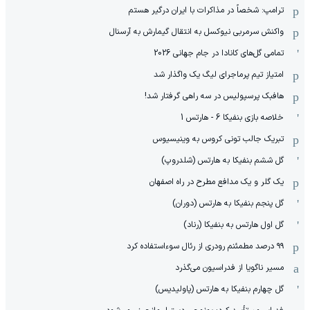
ترامپ: شخصاً در مذاکرات با ایران درگیر هستم
واکنش سرمربی نیوکسل به انتقال گیمارش به آرسنال
تمامی گل‌های کانادا در جام جهانی 2026
امتیاز تیم پرماجرای لیگ یک واگذار شد
هافبک پرسپولیس در سه راهی گرفتار شد!
خلاصه بازی بنفیکا 6 - هارتس 1
تبریک جالب تونی کروس به وینیسیوس
گل ششم بنفیکا به هارتس (شلدروپ)
یک گلر و یک مدافع مطرح در راه اصفهان
گل پنجم بنفیکا به هارتس (دوران)
گل اول هارتس به بنفیکا (رناد)
۹۹ درصد مطمئنم رودری از رئال سوءاستفاده کرد
مسیر ناگویا از فدراسیون می‌گذرد
گل چهارم بنفیکا به هارتس (پاولیدیس)