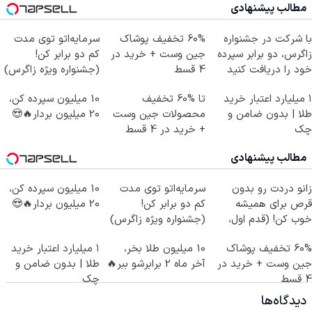
مطالب پیشنهادی
با شرکت در جشنواره
60% تخفیف پوشاک
سرمایه‌اتو توی مدت
زاگرس، دو برابر سپرده
جین وست + خرید در
کم دو برابر کن!
خود را دریافت کنید
4 قسط
(جشنواره ویژه زاگرس)
🔥
۱ میلیارد اعتبار خرید
تا %60 تخفیف
10 میلیون سپرده کن،
طلا | بدون ضامن و
محصولات جین وست
20 میلیون بردار🔥😍
چک
+ خرید در 4 قسط
مطالب پیشنهادی
زانو دردت رو بدون
سرمایه‌اتو توی مدت
10 میلیون سپرده کن،
قرص برای همیشه
کم دو برابر کن!
20 میلیون بردار🔥😍
خوب کن! (قدم اول،
(جشنواره ویژه زاگرس)
پرسش‌نامه)
🔥
60% تخفیف پوشاک
10 میلیون طلا بخر،
۱ میلیارد اعتبار خرید
جین وست + خرید در
آخر ماه 2 برابرشو ببر🔥
طلا | بدون ضامن و
4 قسط
چک
دیدگاه‌ها