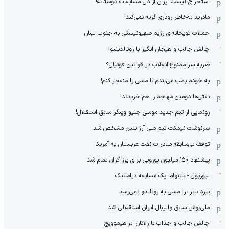
استخراج لیست ایران از دل مسابقات دوستانه!
مادرید به‌خاطر رودری گریه نمی‌کند!
حملات توپخانه‌ای رژیم صهیونیستی به جنوب لبنان
چالش جالب و هیجان انگیز با رونالدینیو!
ضربه سر ممنوع؛انقلاب در قوانین فوتبال؟
به خودم بمب می‌بندم تا مسی را منفجر کنم!
نفتی‌ها دومین مهاجم را هم خریدند!
رونمایی از تیم جدید موسی جنپو وینگر سابق استقلال!
سرنوشت نیمکت تیم ملی آرژانتین مشخص شد
توقف بی‌سابقه صادرات نفت عربستان به آمریکا
پیشنهاد ۱۵۰ میلیون یورویی برای پرز گران تمام شد
لیورپول - تاتنهام؛ یک مسابقه دراماتیک
نبرد نابرابر: مسی به رونالدو نمی‌رسد
ملی‌پوش سابق والیبال ایران استقلالی شد
چالش جالب و جذاب با زلاتان ابراهیموویچ