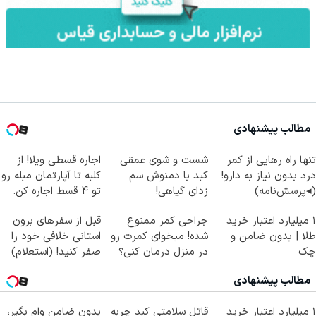
مطالب پیشنهادی
تنها راه رهایی از کمر
شست و شوی عمقی
اجاره‌ قسطی ویلا! از
درد بدون نیاز به دارو!
کبد با دمنوش سم
کلبه تا آپارتمان مبله رو
(◂پرسش‌نامه)
زدای گیاهی!
تو 4 قسط اجاره کن.
۱ میلیارد اعتبار خرید
جراحی کمر ممنوع
قبل از سفرهای برون
طلا | بدون ضامن و
شده! میخوای کمرت رو
استانی خلافی خود را
چک
در منزل درمان کنی؟
صفر کنید! (استعلام)
((پرسش‌نامه))
مطالب پیشنهادی
۱ میلیارد اعتبار خرید
قاتل سلامتی کبد چربه
بدون ضامن وام بگیر،