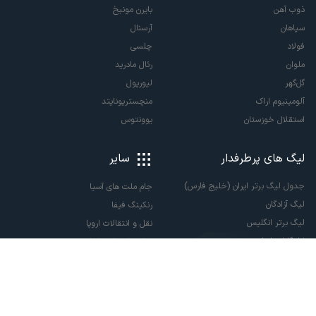
ذوب آهن
بایرن مونیخ
سپاهان
آرسنال
فولاد
چلسی
ملوان
رئال مادرید
گل‌گهر
لیورپول
آلومینیوم اراک
منچستریونایتد
استقلال خوزستان
یوونتوس
لیگ های پرطرفدار
سایر
جدول لیگ برتر ایران (خلیج فارس)
جام ملت های آسیا
لیگ آزادگان
رنکینگ فیفا
لیگ برتر انگلیس
نقل و انتقالات اروپا
لالیگا اسپانیا
نقل و انتقالات ایران
سری آ ایتالیا
پاری سن ژرمن
لیگ قهرمانان اروپا
لیگ نخبگان آسیا
لیگ قهرمانان آسیا دو