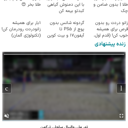
طلا | بدون ضامن و
با این دمنوش گیاهی
طلا بخر 😍
چک
کبدتو بیمه کن
زانو دردت رو بدون
گردونه شانس بدون
1بار برای همیشه
قرص برای همیشه
پوچ از PS5 تا
زانودردت رودرمان کن!
خوب کن! (قدم اول،
آیفون17 و بیت کوین
(تکنولوژی آلمان)
پرسش‌نامه)
🔥
◂پرسشنامه▸
زنده پیشنهادی
تور ملی والیبال ساحلی ترکمن