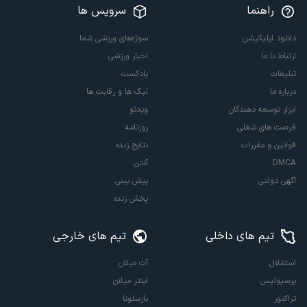
راهنما
سرویس ها
دانلود اپلیکیشن
سوژه‌های ورزشی شما
ارتباط با ما
اخبار ورزشی
تبلیغات
پادکست
درباره ما
لیگ ها و رقابت ها
ابزار توسعه دهندگان
ویدئو
فرصت های شغلی
روزنامه
قوانین و مقررات
نتایج زنده
DMCA
آنتن
آگهی دولتی
پیش بینی
پخش زنده
تیم های داخلی
تیم های خارجی
استقلال
آث میلان
پرسپولیس
اینتر میلان
تراکتور
بارسلونا