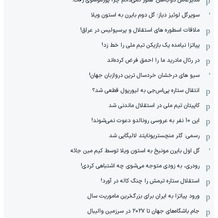
سوپرگل لوئیز دیاز؛ گل دوم بایرن به استون ویلا
ملاقات اسطوره های استقلال و پرسپولیس در عراق!
پیاتزا نیامده یک بازیکن تیم ملی را خط زد!
در رئال مادرید ما را احمق فرض کرده‌اند
سیو های درخشان خردسال ترین دروازبان جهان!
انتقال ستاره پی‌اس‌جی به لیورپول قطعی شد؟
کاپیتان تیم ملی در استقلال ماندنی شد
این 10 نفر به عروسی رونالدو دعوت نمی‌شوند!
رسمی: گلر منچستریونایتد لالیگایی شد
گل اول بایرن مونیخ به استون ویلا توسط کیم مین جائه
رودری، به زودی متوجه می‌شوی چه اشتباهی کردی!
استقلال ستاره تیمش را چنگ کاله در آورد!
ورود پیاتزا به ایران برای بزرگ‌ترین ماموریت سال
جام باشگاه‌های جهان تا ۲۰۲۷ در سرزمین والیبال