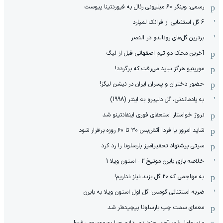
رسمی: وینگر 60 میلیونی رئال به فیورنتینا پیوست
6 گل استثنایی از فرانک لمپارد
برترین گل‌های رونالدو در النصر
آخرین محک دو تیم اصفهانی قبل از لیگ
مورینیو هرگز نباید می‌رفت که برگردد!
حضور دختران و پسران ایران در نیشن لیگز!
به یادماندنی، گل دلپیرو به اینتر (1998)
نروژ خواستار استعفای فوری اینفانتینو شد
شاید امروز یا فردا آتش‌بس ۳۰ تا ۶۰ روزه برقرار شود
سیتی پیشنهاد تحقیرآمیز بارسلونا را رد کرد
خلاصه بازی بایرن مونیخ 2 - استون ویلا 1
به مهاجمی که 20 گل بزند نیاز نداریم!
ضربه استثنائی گومس؛ گل اول استون ویلا به بایرن
معمای سمت چپ بارسلونا پیچیده‌تر شد
مدیرعامل ذوب‌آهن: هنوز نمی‌دانم چرا پورموسوی رفت!