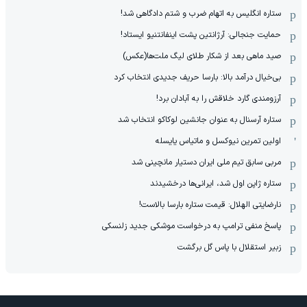
ستاره انگلیس به اتهام ضرب و شتم دادگاهی شد!
حمایت جنجالی: آرژانتین پشت اینفانتنیو ایستاد!
صید ماهی بعد از شکار طلای لیگ ملت‌ها(عکس)
بی‌خیال درآمد بالا: بارسا حریف جدیدی انتخاب کرد
آرزومندی گارد خلاقش را به آبادان برد!
ستاره آرسنال به عنوان جانشین لوکاکو انتخاب شد
اولین تمرین نیوکسل و ماتیاس یایسله
مربی سابق تیم ملی ایران دستیار مانچینی شد
ستاره ژاپن اول شد، ایرانی‌ها درخشیدند
نارضایتی الهلال: قیمت ستاره بارسا بالاست!
پاسخ منفی ترامپ به درخواست موشکی جدید زلنسکی
زبیر استقلال با پاس گل برگشت