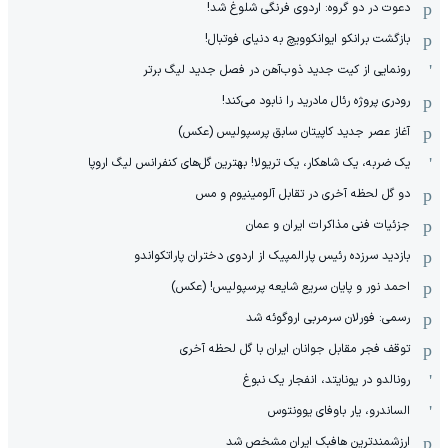
دعوت در دو گروه: اردوی فرنگی شلوغ شد!
بازگشت برانکو ایوانکوویچ به دنیای فوتبال!
رونمایی از کیت جدید ذوب‌آهن در فصل جدید لیگ برتر
رودری پروژه رئال مادرید را نابود می‌کند!
آغاز عصر جدید کاپیتان سابق پرسپولیس (عکس)
یک ضربه، یک شاهکار، یک تریولا! بهترین گل‌های کنفرانس لیگ اروپا
دو گل لحظه آخری در تقابل آلومینیوم و مس
جزئیات فنی مذاکرات ایران و عمان
بازدید سرزده رئیس پارالمپیک از اردوی دختران پاراتکواندو
احمد نور و پایان سریع شایعه پرسپولیس! (عکس)
رسمی: فورلان سرمربی اروگوئه شد
توقف فجر مقابل جوانان ایران با گل لحظه آخری
رونالدو در یونایتد، انفجار یک نبوغ
الساندرو، یار باوفای یوونتوس
ارزشمندترین هافبک ایران مشخص شد