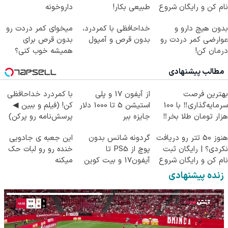
نام کن و رایگان شروع
طبیعی بکار!
داروخونه
کن!
بدون هیچ دارو و
خداحافظی با کمردرد،
میخوای کمر دردت رو
عوارضی کمر دردت رو
بدون قرص و آمپول
بدون قرص برای
درمان کن!
همیشه خوب کنی؟
(پرسش‌نامه)
(◂پرسش‌نامه رو پر
مطالب پیشنهادی
کن)
بهترین فرصت
از آیفون 17 و پلی
با کمردرد خداحافظی
سرمایه‌گذاری‼️ با 100
استیشن 5 تا 1000 دلار
کن! (فیلم و ببین ◀
هزار تومان طلا بخر‼️
جایزه ببر
پرسش‌نامه رو پرکن)
هنوز 50 تتر رو دریافت
گردونه شانس بدون
این جعبه ی جادویی
نکردی؟ | رایگان ثبت
پوچ از PS5 تا
خنده رو رو لبات حک
نام کن و رایگان شروع
آیفون17 و بیت کوین
میکنه
کن!
🔥
خرید40%تخفیف
زنده پیشنهادی