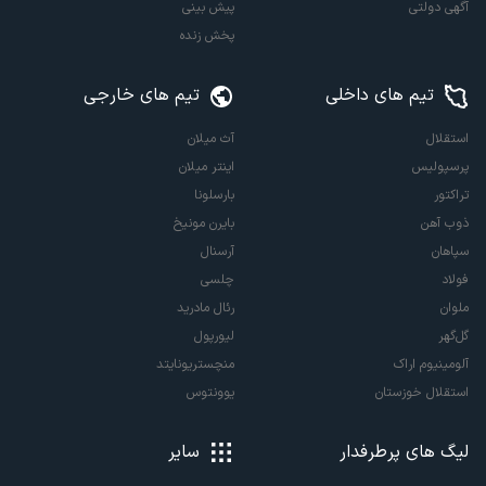
آگهی دولتی
پیش بینی
پخش زنده
تیم های داخلی
تیم های خارجی
استقلال
آث میلان
پرسپولیس
اینتر میلان
تراکتور
بارسلونا
ذوب آهن
بایرن مونیخ
سپاهان
آرسنال
فولاد
چلسی
ملوان
رئال مادرید
گل‌گهر
لیورپول
آلومینیوم اراک
منچستریونایتد
استقلال خوزستان
یوونتوس
لیگ های پرطرفدار
سایر