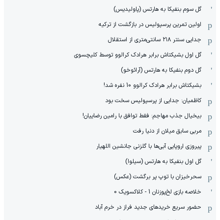
گل سوم بنفیکا به هارتس (پاولیدیس)
اولین تمرین پرسپولیس در بازگشت از ترکیه
جدایی سنتر ۲۱۸ سانتی‌متری از استقلال
گل اول بشیکتاش برابر هرادک کرالوو توسط کلیچسوی
گل دوم بنفیکا به هارتس (آرائوخو)
بشیکتاش برابر هرادک کرالوو 10 نفره شد!
کاظمیان: جدایی از پرسپولیس سخت بود
بیخیال جذب مهاجم: فقط توافق با رامین رضاییان!
مربی سابق میلان از دنیا رفت
پیروزی اروپایی آبی‌ها با گلزنی جانشین اللهیار
گل اول بنفیکا به هارتس (سیلوا)
سحرخیزان با توپ پر برگشت (عکس)
خلاصه بازی لخ‌پوزنان 1 - کلاکسویک 0
حضور سریع خریدهای جدید فراز در خرم آباد