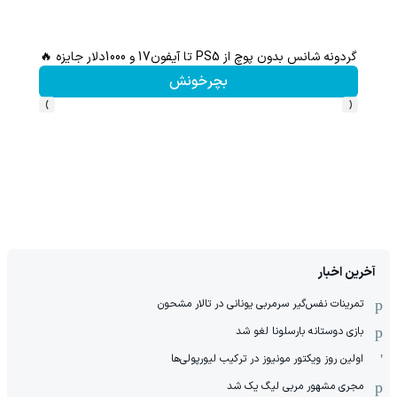
گردونه شانس بدون پوچ از PS5 تا آیفون17 و 1000دلار جایزه 🔥
از آیفون 17 تا پلی استیشن 5 جایزه ببر 🎮😍📱 | بازی کن ، گردونه
بچرخونش
›
‹
آخرین اخبار
‏تمرینات نفس‌گیر سرمربی یونانی در تالار مشحون
بازی دوستانه بارسلونا لغو شد
اولین روز ویکتور مونیوز در ترکیب لیورپولی‌ها
مجری مشهور مربی لیگ یک شد