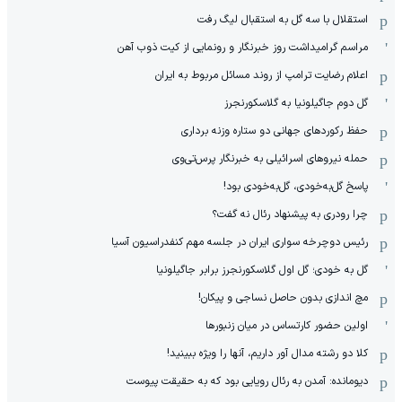
استقلال با سه گل به استقبال لیگ رفت
مراسم گرامیداشت روز خبرنگار و رونمایی از کیت ذوب آهن
اعلام رضایت ترامپ از روند مسائل مربوط به ایران
گل دوم جاگیلونیا به گلاسکورنجرز
حفظ رکوردهای جهانی دو ستاره وزنه برداری
حمله نیروهای اسرائیلی به خبرنگار پرس‌تی‌وی
پاسخ گل‌به‌خودی، گل‌به‌خودی بود!
چرا رودری به پیشنهاد رئال نه گفت؟
رئیس دوچرخه سواری ایران در جلسه مهم کنفدراسیون آسیا
گل به خودی؛ گل اول گلاسکورنجرز برابر جاگیلونیا
مچ اندازی بدون حاصل نساجی و پیکان!
اولین حضور کارتساس در میان زنبورها
کلا دو‌ رشته مدال آور داریم، آنها را ویژه ببینید!
دیومانده: آمدن به رئال رویایی بود که به حقیقت پیوست