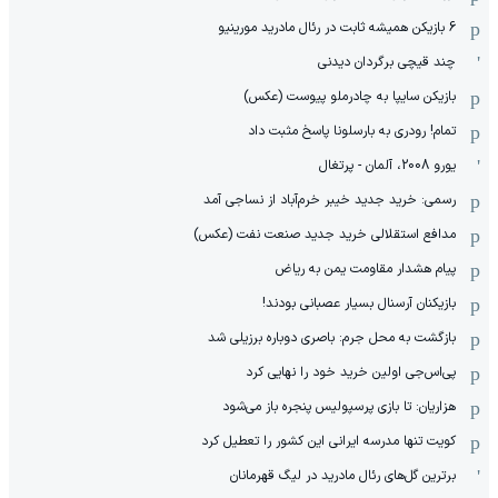
6 بازیکن همیشه ثابت در رئال مادرید مورینیو
چند قیچی برگردان دیدنی
بازیکن سایپا به چادرملو پیوست (عکس)
تمام! رودری به بارسلونا پاسخ مثبت داد
یورو 2008، آلمان - پرتغال
رسمی: خرید جدید خیبر خرم‌آباد از نساجی آمد
مدافع استقلالی خرید جدید صنعت نفت (عکس)
پیام هشدار مقاومت یمن به ریاض
بازیکنان آرسنال بسیار عصبانی بودند!
بازگشت به محل جرم: باصری دوباره برزیلی شد
پی‌اس‌جی اولین خرید خود را نهایی کرد
هزاریان: تا بازی پرسپولیس پنجره باز می‌شود
کویت تنها مدرسه ایرانی این کشور را تعطیل کرد
برترین گل‌های رئال مادرید در لیگ قهرمانان