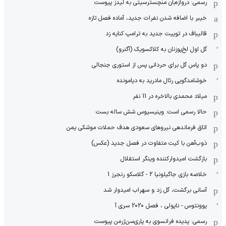
رسمی: دروازه‌بان منچسترسیتی به لیدز پیوست
خیبر با اضافه شدن نفرات جدید، آماده فصل تازه
قالیباف در توییت جدید به ترامپ کنایه زد
گل اول لخ‌پوزنان به کلاکسویک (آگنرو)
دو پاس گل برای حردانی پس از استوری جنجالی
خوشامدگویی رئال مادرید به دیامونده
میلاد محمدی بالاخره در 11 نفر
حالا رسمی است: وینیسیوس شش ساله بست
اتاق فرماندهی نیروهای سعودی هدف حملات موشکی یمن
ذوب‌آهن با کیت متفاوت در فصل جدید (عکس)
بازگشت امیدوارکننده وینگر استقلال
خلاصه بازی جاگیلونیا 2 - گلاسکو رنجرز 1
آسانی برگشت، گل زد و سهراب امیدوار شد
یوونتوس - ناپولی ، فصل 2020 سری آ
رسمی: پدیده فرانسوی به پاری‌سن‌ژرمن پیوست