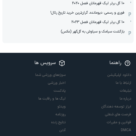
10 گل برتر لیگ قهرمانان فصل 2020
فوری و رسمی: دیومانده، گران‌ترین خرید تاریخ رئال!
10 گل برتر لیگ قهرمانان فصل 2023
بازگشت سیامک و سیاوش به گل‌گهر (عکس)
راهنما
سرویس ها
دانلود اپلیکیشن
سوژه‌های ورزشی شما
ارتباط با ما
اخبار ورزشی
تبلیغات
پادکست
درباره ما
لیگ ها و رقابت ها
ابزار توسعه دهندگان
ویدئو
فرصت های شغلی
روزنامه
قوانین و مقررات
نتایج زنده
DMCA
آنتن