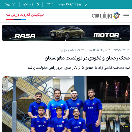
پنجشنبه ۱۵ مرداد
-
23:40
جستجو
ورود
اپلیکیشن اندروید ورزش سه
کد:
2365047
13 خرداد 1405 ساعت 09:32
7.8K
بازدید
محک رحمان و نخودی در تورنمنت مغولستان
تیم منتخب کشتی آزاد با حضور 5 آزادکار صبح امروز راهی مغولستان شد.