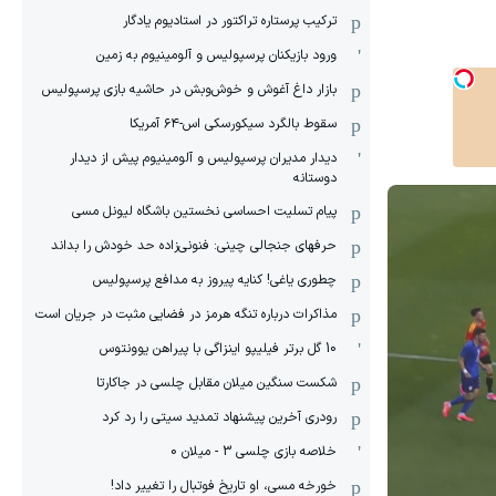
ترکیب پرستاره تراکتور در استادیوم یادگار
ورود بازیکنان پرسپولیس و آلومینیوم به زمین
بازار داغ آغوش و خوش‌و‌بش در حاشیه بازی پرسپولیس
سقوط بالگرد سیکورسکی اس-۶۴ آمریکا
دیدار مدیران پرسپولیس و آلومینیوم پیش از دیدار
دوستانه
پیام تسلیت احساسی نخستین باشگاه لیونل مسی
حرفهای جنجالی چینی: فنونی‌زاده حد خودش را بداند
چطوری یاغی! کنایه پیروز به مدافع پرسپولیس
مذاکرات درباره تنگه هرمز در فضایی مثبت در جریان است
10 گل برتر فیلیپو اینزاگی با پیراهن یوونتوس
شکست سنگین میلان مقابل چلسی در جاکارتا
رودری آخرین پیشنهاد تمدید سیتی را رد کرد
خلاصه بازی چلسی 3 - میلان 0
خورخه مسی، او تاریخ فوتبال را تغییر داد!