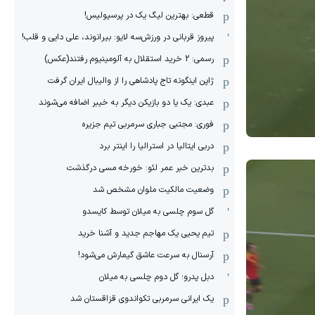
قطعی: بهترین لیگ یک در پرسپولیس!
پیروز قربانی در ورزش‌سه لایو: بیرانوند، علی دایی و قلب!
رسمی: 2 خرید استقلال به آلومینیوم رفتند(عکس)
ژاپن اینگونه تاج پادشاهی را از والیبال ایران گرفت
عبدی: یک یا دو بازیکن دیگر به خیبر اضافه می‌شوند
فوری: مجتبی جباری سرمربی تیم جزیره
دربی ایتالیا در استرالیا را اینتر برد
بدترین خبر عمر لئو: خورخه مسی درگذشت
وضعیت مالکیت ملوان مشخص شد
گل سوم چلسی به میلان توسط کایسدو
تیم یحیی یک مهاجم جدید و آشنا خرید
آرسنال به سرعت عاشق گیمارش می‌شود!
دبل پدرو؛ گل دوم چلسی به میلان
یک ایرانی سرمربی تکواندوی قزاقستان شد