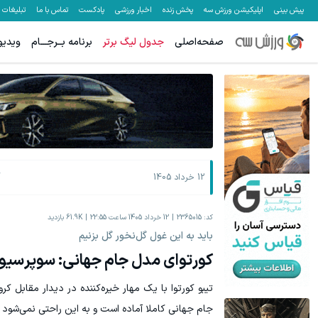
پیش بینی
اپلیکیشن ورزش سه
پخش زنده
اخبار ورزشی
پادکست
تماس با ما
تبلیغات
صفحه‌اصلی
جدول لیگ برتر
برنامه بــرجـــام
ویدیو
با دوره جامع لینگانو ، مکالمه انگلیسی رو حرفه ای یاد بگیر
ترمیم جای زخ
کلیک کن!
ک
12 خرداد 1405
کد:
2365015
12 خرداد 1405 ساعت 22:55
61.9K
بازدید
باید به این غول گل‌نخور گل بزنیم
کورتوای مدل جام جهانی: سوپرسیو 
تیبو کورتوا با یک مهار خیره‌کننده در دیدار مقابل
جام جهانی کاملا آماده است و به این راحتی نمی‌شود به