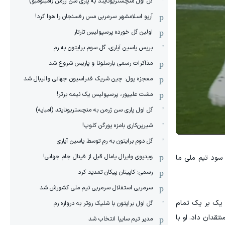
گل اول منچستریونایتد به پاری سن ژرمن (امبئومبو)
آریو اسلامشهر سرمربی مس رفسنجان را هوا کرد!
اولین گل خورده پرسپولیسِ تارتار
بریس یاسین آیاری، گل سوم برایتون به رم
مذاکرات رسمی بارسلونا و پاریس شروع شد
معجزه پول: چین شریک فدراسیون جهانی والیبال شد
مشت علیپور، پرسپولیس یک نیمه برتر!
گل اول پاری سن ژرمن به منچستریونایتد (امبایه)
شیرین‌کاری بامزه یورگن کلوپ!
گل دوم برایتون به رم توسط یاسین آیاری
ویدیوی وایرال یامال قبل از فینال جام جهانی!
 سود تیم ملی ما
رسمی: کاپیتان پیکان تمدید کرد
سرمربی استقلال سرمربی تیم ملی کشورش شد
ی یک بر یک تمام
گل اول برایتون با شلیک روتر به دروازه رم
قدان داد. او با
مدیر تیم سایپا انتخاب شد