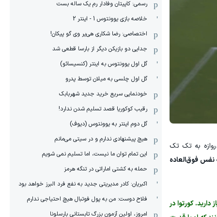
رسمی: کاپیتان وفادار رم یک ساله بست
خلاصه بازی یوونتوس 1 - اینتر 2
اختصاصی: رضا شکاری هی‌یر وی‌ گو پیکان!
جدایی دو بازیکن دیگر از بارسا قطعی شد
گل اول یوونتوس به اینتر (کنسیسائو)
گل اول چلسی به میلان توسط پدرو
خودنمایی سریع خرید جدید شهربابک
رقیب کوکوریا قصد تسلیم شدن ندارد!
گل دوم اینتر به یوونتوس (دیوف)
هیچ پیشنهادی ندارم و در سیتی می‌مانم
روازه به تک تک
این تمام توان ما نیست، اما تسلیم نمی شویم
ه نفس فوق‌العاده
حمله به کشتی اماراتی در تنگه هرمز
اکبریان: کادر مدیریتی جدید به نفع فرد البرز خواهد بود
فلاح دوست: من به پول فوتبال هیچ احتیاجی ندارم
ارید. کورتوا در
امروز، اولین آزمون بزرگ تابستانی بارسلونا