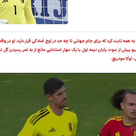
قویت موی جلبک توی حمومت خالیه!45%تخفیف
درمان گیاهی ریزش مو و جلوگیری از 
خرید محصول
تخفیف ویژه!
له امروز عصر به همه ثابت کرد که برای جام جهانی تا چه حد در اوج آمادگی قرار دارد. او در و
بو پیش از سوت پایان نیمه اول با یک مهار استثنایی مانع از به ثمر رسیدن گل 
لوکا مودریچ.