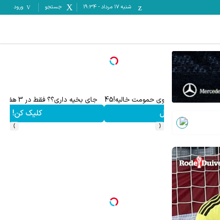
شنبه ۱۷ مرداد
-
19:34
جستجو
ورود
ت خالیه!45%تخفیف
جای بخیه داری؟؟ فقط در 3 هفته ترمیمش کن!😍
کلیک کن!
›
‹