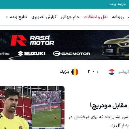
سوژه‌های شما
روزنامه
نقل و انتقالات
جام جهانی
گزارش تصویری
نتایج زنده
م، بخیه و سوختگی فقط در 3 هفته!!😍
جای این پک تقویت موی جلبک توی حموم
کلیک کن!
خرید محصول
رواسی
0
-
2
بلژیک
مقابل مودریچ!
 کرواسی نشان داد که برای درخشش در
 او گل زد.