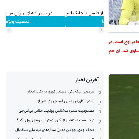
طاسی با جلبک اسپیرولینا
درمان ریشه ای ریزش مو با شامپو جلبک
تخفیف ویژه!
›
‹
اقعا در اوج است. در
تساوی شد. آن هم
آخرین اخبار
سرمربی لیگ یکی، دستیار نوری در نفت آبادان
رسمی: کاپیتان مس رفسنجان در شیراز
مصدومیت ستاره بدشانس یونایتد مقابل پی‌اس‌جی
درخواست استقلال از آدان: کمتر از پارسال پول بگیر!
محک جدی ‌جوانان مقابل ستاره‌های تیم ملی بسکتبال