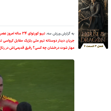
۱ میلیارد اعتبار خرید طلا | بدون ضامن و چک
جای این پک ت
کلیک کن!
به گزارش ورزش سه،
تیبو کورتوای 34 سا
جریان دیدار دوستانه تیم ملی بلژیک مقابل کرواسی تی
مهار شوت درخشان چه کسی؟ رفیق قدیمی‌اش در رئال، 