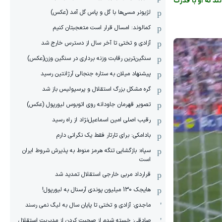
ند که او با قدرت
لژیونر مسی‌ها با گل و پاس گل آمد (عکس)
کمالوند: امسال قرار است متعجبتان کنیم
آزادی و تختی تا آخر سال از دسترس خارج شد
سنگین‌ترین رقابت وزنه برداری در سنگین وزن(عکس)
پیشنهاد میلان به ستاره جنجالی آرژانتین رسید
گره مشکل بزرگ استقلال و پرسپولیس باز شد
تصویر قهرمان جاودانه روی اتوبوس لیورپول (عکس)
رقیب اصلی امین اسماعیل‌نژاد از راه رسید
بادامکی: برای تارتار فقط یک نگرانی دارم
سپاه: بازگشایی تنگه هرمز منوط به پذیرش شروط ایران
است
قرارداد مربی خارجی استقلال تمدید شد
هایجک 130 میلیون پوندی آرسنال به لیورپول!
ماجدی: آزادی و تختی تا پایان سال به لیگ نمی رسند
صادقی: خسته شدم از صحبت کردن از مدیریت استقلال