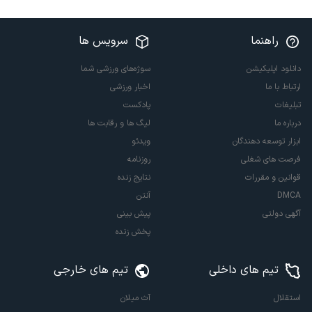
راهنما
سرویس ها
دانلود اپلیکیشن
سوژه‌های ورزشی شما
ارتباط با ما
اخبار ورزشی
تبلیغات
پادکست
درباره ما
لیگ ها و رقابت ها
ابزار توسعه دهندگان
ویدئو
فرصت های شغلی
روزنامه
قوانین و مقررات
نتایج زنده
DMCA
آنتن
آگهی دولتی
پیش بینی
پخش زنده
تیم های داخلی
تیم های خارجی
استقلال
آث میلان