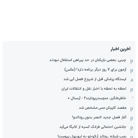
آخرین اخبار
چینی: بعضی بازیکنان در حد پیراهن استقلال نبودند
آزمون برای 7 روز دیگر برنامه دارد! (عکس)
ایستگاه پزشکی قبل از شروع فصل آبی شد
لحظه به لحظه با اخبار نقل و انتقالات ایران
خاطره‌انگیز، منچستریونایتد2 - آرسنال 0
مقصد کاپیتان مس مشخص شد
آغاز فصل جدید النصر بدون رونالدو!
جانشین احتمالی فرانک کسیه از لالیگا می‌آید
بمب شبانه: رونالد آرائوخو به لیورپول پیوست!