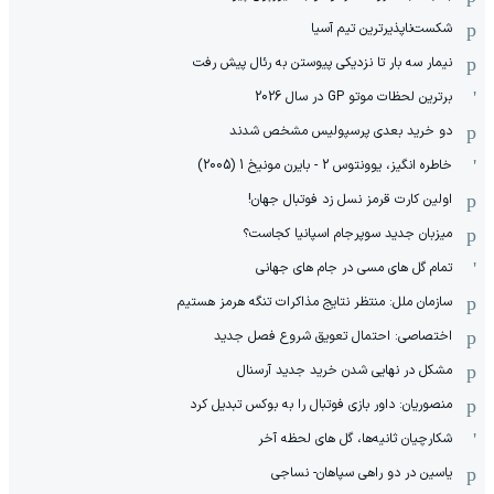
شکست‌ناپذیرترین تیم آسیا
نیمار سه بار تا نزدیکی پیوستن به رئال پیش رفت
برترین لحظات موتو GP در سال 2026
دو خرید بعدی پرسپولیس مشخص شدند
خاطره انگیز، یوونتوس 2 - بایرن مونیخ 1 (2005)
اولین کارت قرمز نسل زد فوتبال جهان!
میزبان جدید سوپرجام اسپانیا کجاست؟
تمام گل های مسی در جام های جهانی
سازمان ملل: منتظر نتایج مذاکرات تنگه هرمز هستیم
اختصاصی: احتمال تعویق شروع فصل جدید
مشکل در نهایی شدن خرید جدید آرسنال
منصوریان: داور بازی فوتبال را به بوکس تبدیل کرد
شکارچیان ثانیه‌ها، گل های لحظه آخر
یاسین در دو راهی سپاهان- نساجی