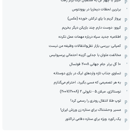
خیبر با چهار گل به استقبال لیگ برتر رفت
برترین لحظات دیماریا در یوونتوس
پرواز کریم با پای ترکش خورده (عکس)
کیوو: دوست دارم چند بازیکن دیگر بخریم
اطلاعیه جدید سپاه درباره مهمات عمل نکرده
کمپانی: بررسی بازار نقل‌وانتقالات وظیفه من نیست
مخالفت ملوان با جدایی گزینه احتمالی پرسپولیس
10 گل برتر جام جهانی 2008 فوتسال
تساوی جذاب تازه واردهای لیگ در بازی دوستانه
به هر تصمیمی که مسی بگیرد، احترام می‌گذارم
نوستالژی، میلان 5 - ناپولی 2 (2007/2008)
توپ طلا انتقال رودری را رسمی کرد!
مسیر وحشتناک برای ستاره زن ورزش ایران!
یک رکورد ویژه برای ستاره دفاعی تراکتور