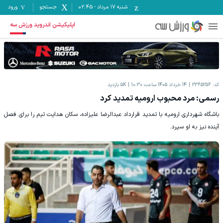
شنبه ۱۷ مرداد
-
02:45
جستجو
ورود
اپلیکیشن اندروید ورزش سه
کد:
2365256
14 خرداد 1405 ساعت 10:30
5K
بازدید
رسمی: مرد محبوب ارومیه تمدید کرد
باشگاه شهرداری ارومیه با تمدید قرارداد عبدالرضا علیزاده، سکان هدایت تیم را برای فصل
آینده نیز به او سپرد.