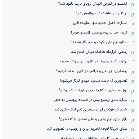
کانسلو در تمرین الهلال: رویای بارسا نابود شد؟
تراکتور دو هافبک در دروازه‌اش دارد!
استارت فصل جدید تنها نماینده البرز
گزینه جذاب پرسپولیس: اژدهای قرمز!
ستاره تیم ملی تکواندو خبرنگار شدند!
رسمی: قرارداد هافبک میلان فسخ شد
برترین گل های رونالدو نازاریو برای رئال مادرید
پزشکیان: چرا من و ترامپ توافق را امضا کردیم؟
تصاویری که باعث سردرد مهدی تارتار می‌شود!
پول سعودی ته کشید، پایان تاریک لیگ روشن!
ستاره سابق پرسپولیس در آستانه پیوستن به فجر
خانم گل فوتبال ایران سرمربی تیم لیگ برتری شد
پایان بازی تیم یحیی و علی منصور با کتک‌کاری!
سنای آمریکا لایحه تحریم ایران و روسیه را تصویب کرد
دلیل غیبت کاپیتان استقلال در بازی دوستانه