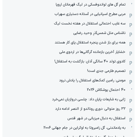
تمام گل های لواندوفسکی در لیگ قهرمانان اروپا
مربی مطرح اسپانیایی در آستانه دستیاری سهراب
سه غایب احتمالی استقلال در هفته نخست لیگ
ناشناس مثل شمس‌آذرِ وحید رضایی
همه برای باز شدن پنجره استقلال پای کار هستند
خشایار آخرین بازمانده گرگانی‌ها در اردوی ملی
کادوی تولد 40 سالگی آدان: بازگشت به استقلال!
تصمیم طارمی جدی است!
مومنی: رامین کمک‌های استقلال را یادش نرود
40 احتمال پوشکاش 2026
ژابی به شایعات پایان داد: چلسی دروازبان نمی‌خرد
۳۲ روز متوالی: دوری رونالدو از النصر ادامه دارد
استقلال به دنبال میزبانی در شهر قدس
به یادماندنی، گل زامبروتا به اوکراین در جام جهانی 2006