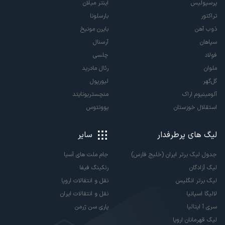
پرسپولیس
اینتر میلان
تراکتور
بارسلونا
ذوب آهن
بایرن مونیخ
سپاهان
آرسنال
فولاد
چلسی
ملوان
رئال مادرید
گل‌گهر
لیورپول
آلومینیوم اراک
منچستریونایتد
استقلال خوزستان
یوونتوس
لیگ های پرطرفدار
سایر
جدول لیگ برتر ایران (خلیج فارس)
جام ملت های آسیا
لیگ آزادگان
رنکینگ فیفا
لیگ برتر انگلیس
نقل و انتقالات اروپا
لالیگا اسپانیا
نقل و انتقالات ایران
سری آ ایتالیا
پاری سن ژرمن
لیگ قهرمانان اروپا