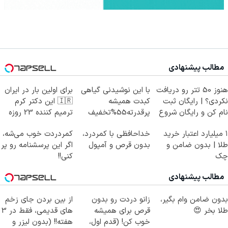
مطالب پیشنهادی
هنوز 50 تتر رو دریافت
با این نوشیدنی گیاهی
برای اولین بار در ایران
نکردی؟ | رایگان ثبت
کبدت همیشه
🇮🇷 این دکتر کرم
نام کن و رایگان شروع
پرقدرته55%تخفیف
ترمیم کننده 23 روزه
کن!
ساخت!
۱ میلیارد اعتبار خرید
خداحافظی با کمردرد،
کمردردت خوب می‌شه،
طلا | بدون ضامن و
بدون قرص و آمپول
اگر این پرسشنامه رو پر
چک
کنی!!
مطالب پیشنهادی
بدون ضامن وام بگیر،
زانو دردت رو بدون
از بین بردن جای زخم
طلا بخر 😍
قرص برای همیشه
های قدیمی، فقط در 3
خوب کن! (قدم اول،
هفته!! (بدون لیزر و