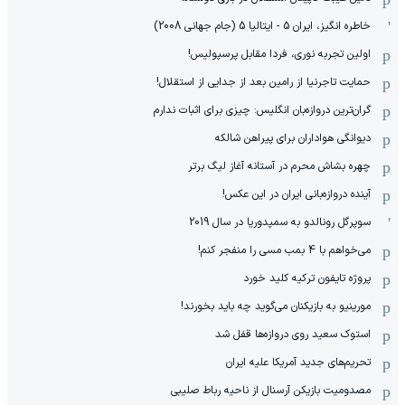
خاطره انگیز، ایران 5 - ایتالیا 5 (جام جهانی 2008)
اولین تجربه نوری، فردا مقابل پرسپولیس!
حمایت تاجرنیا از رامین بعد از جدایی از استقلال!
گران‌ترین دروازه‌بان انگلیس: چیزی برای اثبات ندارم
دیوانگی هواداران برای پیراهن شالکه
چهره بشاش محرم در آستانه آغاز لیگ برتر
آینده دروازه‌بانی ایران در این عکس!
سوپرگل رونالدو به سمپدوریا در سال 2019
می‌خواهم با 4 بمب مسی را منفجر کنم!
پروژه تایفون ترکیه کلید خورد
مورینیو به بازیکنان می‌گوید چه باید بخورند!
استوک سعید روی دروازه‌ها قفل شد
تحریم‌های جدید آمریکا علیه ایران
مصدومیت بازیکن آرسنال از ناحیه رباط صلیبی