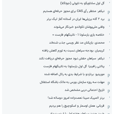
گل اول سلتاویگو به ناپولی (جوتگلا)
نیکفر: منتظر رأی CAS برای مجوز حرفه‌ای هستیم
برد ۲ گله برزیلی‌ها ایران در آستانه آغاز لیگ برتر
وقتی ملی‌پوشان تکواندو خبرنگار می‌شوند
خلاصه بازی بارسلونا 1 - ناتینگهام فارست 0
محمدی: بازیکنان مد نظر ویسی جذب شده‌اند
کریمیان: بودجه سپاهان نسبت به تورم کاهش یافته
نیکفر: سپاهان حقش نبود مجوز حرفه‌ای دریافت نکند
پنالتی رافینیا؛ گل اول بارسلونا به ناتینگهام فارست
مورینیو: برناردو با شرایط بدی به رئال اضافه شده
مهلت سه روزه سازمان بورس به مالک باشگاه استقلال
تاریخ احتمالی دربی مشخص شد
برنز المپیک مبینا نعمت‌زاده امروز دوساله شد!
قربانی: همان اوسمار و اسکوچیچ را هم بردیم
خرید جدید سپاهان هفته اول را از دست داد