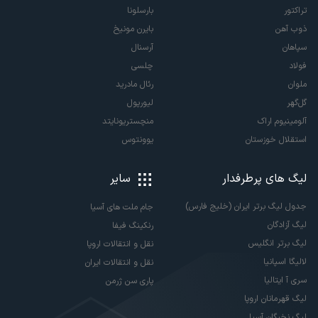
تراکتور
بارسلونا
ذوب آهن
بایرن مونیخ
سپاهان
آرسنال
فولاد
چلسی
ملوان
رئال مادرید
گل‌گهر
لیورپول
آلومینیوم اراک
منچستریونایتد
استقلال خوزستان
یوونتوس
لیگ های پرطرفدار
سایر
جدول لیگ برتر ایران (خلیج فارس)
جام ملت های آسیا
لیگ آزادگان
رنکینگ فیفا
لیگ برتر انگلیس
نقل و انتقالات اروپا
لالیگا اسپانیا
نقل و انتقالات ایران
سری آ ایتالیا
پاری سن ژرمن
لیگ قهرمانان اروپا
لیگ نخبگان آسیا