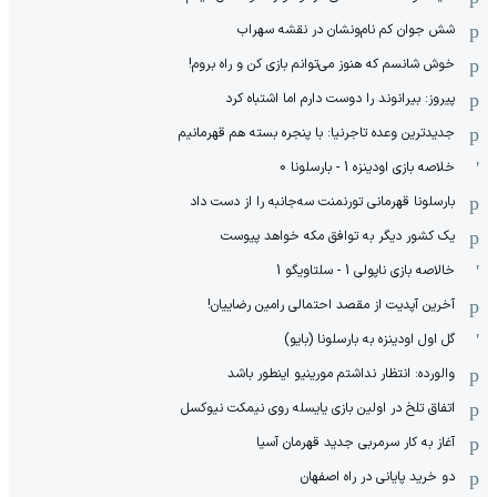
شش جوان کم نام‌و‌نشان در نقشه سهراب
خوش شانسم که هنوز می‌توانم بازی کن و راه بروم!
پیروز: بیرانوند را دوست دارم اما اشتباه کرد
جدیدترین وعده تاجرنیا: با پنجره بسته هم قهرمانیم
خلاصه بازی اودینزه 1 - بارسلونا 0
بارسلونا قهرمانی تورنمنت سه‌جانبه را از دست داد
یک کشور دیگر به توافق مکه خواهد پیوست
خالاصه بازی ناپولی 1 - سلتاویگو 1
آخرین آپدیت از مقصد احتمالی رامین رضاییان!
گل اول اودینزه به بارسلونا (بایو)
والورده: انتظار نداشتم مورینیو اینطور باشد
اتفاق تلخ در اولین بازی یایسله روی نیمکت نیوکسل
آغاز به کار سرمربی جدید قهرمان آسیا
دو خرید پایانی در راه اصفهان