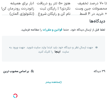
تا 70 درصد تخفیف
هنوز 50 تتر رو دریافت
1بار برای همیشه
محصولات جین وست
نکردی؟ | رایگان ثبت
زانودردت رودرمان کن!
+ خرید در 4 قسط
نام کن و رایگان شروع
(تکنولوژی آلمان)
کن!
◂پرسشنامه▸
دیدگاه‌ها
لطفا قبل از ارسال دیدگاه خود، حتما
قوانین و مقررات
را مطالعه فرمایید.
جهت ارسال نظر و دیدگاه خود باید ابتدا وارد سایت شوید. جهت ورود به
سایت
اینجا
را کلیک کنید
39
دیدگاه
بر اساس محبوب ترین
مشاهده بیشتر