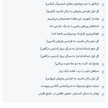
تراکتور با دو دروازه‌بان مقابل شمس‌آذر (عکس)
گل اول فرنتس واروش به رئال مادرید (کودرو)
هشدار آموریم: این هفته تصمیماتی می‌گیریم
استقلال پیراهن رامین را به یک خارجی داد
طولانی‌ترین قرارداد پرسپولیس امضا شد!
گل دوم رئال مادرید به فرنتس واروش (اسپی)
گل دوم استانداردلیژ به سرکل بروژ (دنیس درگاهی)
گل اول استانداردلیژ به سرکل بروژ (دنیس درگاهی)
پاسخ تند اکرت به دو ماه نفرت پراکنی!
سپاهان ذوب را برد، آماده لیگ برتر
گل اول رئال مادرید به فرنتس واروش (ریواس)
ستاره سابق بارسلونا به لس‌آنجلس گلکسی پیوست
یونان به دنبال گسترش حضور نظامی در خلیج فارس