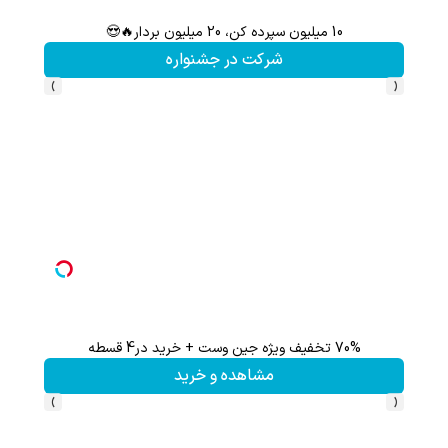
10 میلیون سپرده کن، 20 میلیون بردار🔥😍
%
شرکت در جشنواره
›
‹
70% تخفیف ویژه جین وست + خرید در4 قسطه
مشاهده و خرید
›
‹