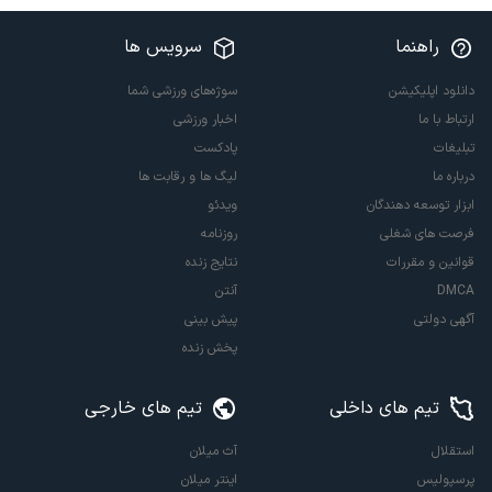
راهنما
سرویس ها
دانلود اپلیکیشن
سوژه‌های ورزشی شما
ارتباط با ما
اخبار ورزشی
تبلیغات
پادکست
درباره ما
لیگ ها و رقابت ها
ابزار توسعه دهندگان
ویدئو
فرصت های شغلی
روزنامه
قوانین و مقررات
نتایج زنده
DMCA
آنتن
آگهی دولتی
پیش بینی
پخش زنده
تیم های داخلی
تیم های خارجی
استقلال
آث میلان
پرسپولیس
اینتر میلان