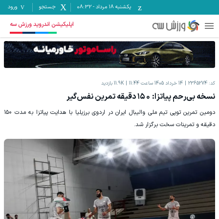
یکشنبه ۱۸ مرداد
-
08:32
جستجو
ورود
اپلیکیشن اندروید ورزش سه
کد:
2365274
14 خرداد 1405 ساعت 11:44
11.9K
بازدید
نسخه بی‌رحم پیاتزا: ١۵٠ دقیقه تمرین نفس‌گیر
دومین تمرین توپی تیم ملی والیبال ایران در اردوی برزیلیا با هدایت پیاتزا به مدت ۱۵۰
دقیقه و تمرینات سخت برگزار شد.