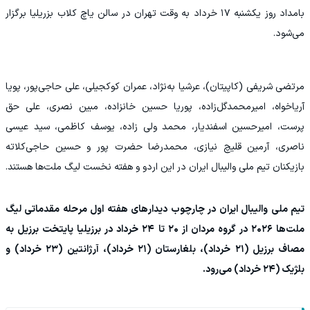
بامداد روز یکشنبه ۱۷ خرداد به وقت تهران در سالن یاچ کلاب بزریلیا برگزار
می‌شود.
مرتضی شریفی (کاپیتان)، عرشیا به‌نژاد، عمران کوکجیلی، علی حاجی‌پور، پویا
آریاخواه، امیرمحمدگل‌زاده، پوریا حسین خانزاده، مبین نصری، علی حق
پرست، امیرحسین اسفندیار، محمد ولی زاده، یوسف کاظمی، سید عیسی
ناصری، آرمین قلیچ نیازی، محمدرضا حضرت پور و حسین حاجی‌کلاته
بازیکنان تیم ملی والیبال ایران در این اردو و هفته نخست لیگ ملت‌ها هستند.
تیم ملی والیبال ایران در چارچوب دیدارهای هفته اول مرحله مقدماتی لیگ
ملت‌ها ۲۰۲۶ در گروه مردان از ۲۰ تا ۲۴ خرداد در برزیلیا پایتخت برزیل به
مصاف برزیل (۲۱ خرداد)، بلغارستان (۲۱ خرداد)، آرژانتین (۲۳ خرداد) و
بلژیک (۲۴ خرداد) می‌رود.