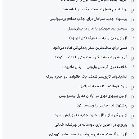
برنامه نیم فصل نخست لیگ برتر اعلام شد
پیشنهاد جدید سپاهان برای جذب مدافع پرسپولیس!
سومین برد مورینیو با رئال در پیش‌فصل
گل اول ناپولی به سلتاویگو (دی لورنزو)
مسی برای سخت‌ترین سفر زندگی‌اش آماده می‌شود
آبی‌پوشان شایعه درگیری مدیریتی را تکذیب کردند
خلاصه بازی فرنتس واروش 1 - رئال مادرید 2
ایشیکاوا‌ها تاریخ‌ساز شدند: یک خانواده، دو جایزه بزرگ
ورود فرمانده سنتکام به اسرائیل
اولین پیروزی نوری در آبادان مقابل پرسپولیس
پیشنهاد لیل طارمی را وسوسه کرد
اولین گل برای رئال: خرید جدید به رویایش رسید
پیروزی در آخرین بازی دوستانه در ورزشگاه خانگی
گل اول آلومینیوم به پرسپولیس توسط عباس کهریزی