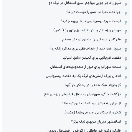
شروع ماجراجویی مهاجم اسبق استقلال در لیگ دو
چرا تمام دنیا تد لاسو را دوست دارند؟
لیست خرید پرسپولیس با 10 چهره جدید!
مهمان‌ ویژه نفتی‌ها در نقطه مرزی تهران! (عکس)
فابرگاس: مربیگری را مدیون دو نفر هستم
پیروز: فجر بعد از خداحافظی برای مذاکره زنگ زد!
مقصد آمریکایی برای کاپیتان سابق اسپانیا
نسخه سهراب برای عبور از محدودیت‌های استقلال
انتقال بزرگ ارتشی‌های لیگ یک به مقصد پرسپولیس
گواردیولا اشک همه را در رختکن در آورد
بازگشت با گل، سهرابیان به دنبال فراموشی روزهای تلخ
از عرش به فرش: مرد نابغه‌ بدون تیم ماند
شکاری از پیکان بی ام و می‌سازد! (عکس)
اسلامشهر میزبان بازیهای لیگ برتر؟
فلیک: وقت خداحافظی، آرائوخو را خوشحال دیدم!