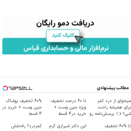
مطالب پیشنهادی
میخوای از درد کمر
تا 60 درصد تخفیف
60% تخفیف پوشاک
برای همیشه راحت
ویژه جین وست +
جین وست + خرید در
شی؟ 👈 پرسش‌نامه رو
خرید در4 قسط
4 قسط
پر کن
تا %60 تخفیف
این دکتر شیرازی کرم
کمردرد؟ راه‌حلش