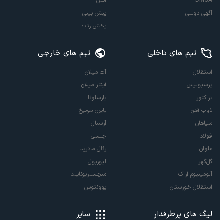
DMCA
آنتن
آگهی دولتی
پیش بینی
پخش زنده
تیم های داخلی
تیم های خارجی
استقلال
آث میلان
پرسپولیس
اینتر میلان
تراکتور
بارسلونا
ذوب آهن
بایرن مونیخ
سپاهان
آرسنال
فولاد
چلسی
ملوان
رئال مادرید
گل‌گهر
لیورپول
آلومینیوم اراک
منچستریونایتد
استقلال خوزستان
یوونتوس
لیگ های پرطرفدار
سایر