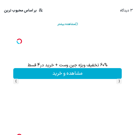
3
دیدگاه
بر اساس محبوب ترین
مشاهده بیشتر
60% تخفیف ویژه جین وست + خرید در4 قسط
تا %60 تخفیف محصولات جین وست + خرید در 4 
مشاهده و خرید
›
‹