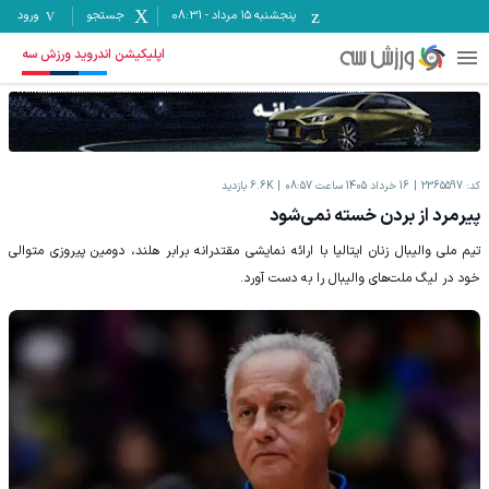
پنجشنبه ۱۵ مرداد
-
08:31
جستجو
ورود
اپلیکیشن اندروید ورزش سه
کد:
2365597
16 خرداد 1405 ساعت 08:57
6.6K
بازدید
پیرمرد از بردن خسته نمی‌شود
تیم ملی والیبال زنان ایتالیا با ارائه نمایشی مقتدرانه برابر هلند، دومین پیروزی متوالی
خود در لیگ ملت‌های والیبال را به دست آورد.