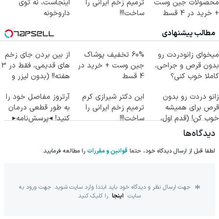
محصولات جین وست
ترمیم زخم ایرانی را
اینجاست، نه توی
+ خرید در 4 قسط
ساخت!!!
داروخونه
مطالب پیشنهادی
میخوای زانودردت رو
60% تخفیف پوشاک
از بین بردن جای زخم
بدون قرص و جراحی،
جین وست + خرید در
های قدیمی، فقط در 3
کاملا خوب کنی؟
4 قسط
هفته!! (بدون لیزر و
((پرسش‌نامه))
جراحی)
زانو دردت رو بدون
این دکتر شیرازی کرم
آرتروز مفاصل خود را
قرص برای همیشه
ترمیم زخم ایرانی را
به طور قطعی درمان
خوب کن! (قدم اول،
ساخت!!!
کنید! ◂پرسش‌نامه▸
پرسش‌نامه)
دیدگاه‌ها
لطفا قبل از ارسال دیدگاه خود، حتما
قوانین و مقررات
را مطالعه فرمایید.
جهت ارسال نظر و دیدگاه خود باید ابتدا وارد سایت شوید. جهت ورود به
سایت
اینجا
را کلیک کنید