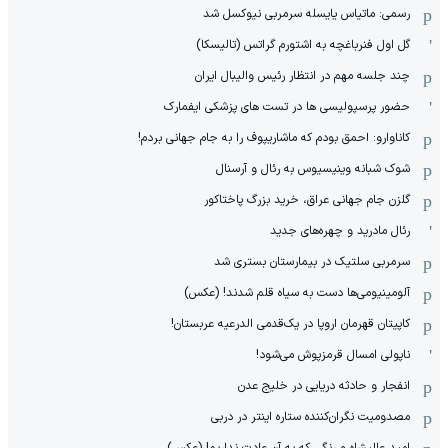
رسمی: ماتیاس یایسله سرمربی نیوکسل شد
گل اول فنرباغچه به اشتورم گراتس (تالیسکا)
چند جلسه مهم در انتظار رئیس والیبال ایران
حضور پرسپولیسی ها در تست های پزشکی ایفمارک
کاناوارو: احمق بودم که ماشاریپوف را به جام جهانی بردم!
شوک شبانه وینیسیوس به رئال و آرسنال
گلزن جام جهانی عراق، خرید بزرگ پاختاکور
رئال مادرید و چهره‌های جدید
سرمربی سلتیک در بیمارستان بستری شد
آلومینیومی‌ها دست به سیاه قلم شدند! (عکس)
کاپیتان قهرمان اروپا در یک‌قدمی الدرعیه عربستان!
ناپولی امسال قرمزپوش می‌شود!
انفجار و حادثه دریایی در خلیج عدن
مصدومیت نگران‌کننده ستاره اینتر در دربی
امید عالیشاه و رنگی که به آن عادت نداریم! (عکس)