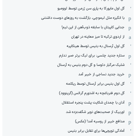
گل اول مایورکا به پاری سن ژرمن توسط لوومبو
با انگیزه مثل لیموچی، بازگشت به روزهای دوست داشتنی
جدایی کاپیتان با سابقه ذوب‌آهن از این تیم!
از اردوی ترکیه تا میز معاینه در تهران
گل اول آرسنال به بتیس توسط هینکاپیه
ستاره جدید چلسی: برای لیگ برتر صبر ندارم
شلیک مرگبار دئوسا و گل دوم بتیس به آرسنال
خرید جدید نساجی از خیبر آمد
گل اول بتیس برابر آرسنال توسط ریکلمه
گل دوم فنرباغچه به اشتورم گراتس (گرینوود)
آدان با چمدان شکایت پشت پنجره استقلال
اوربیگ از صحبت‌های نویر شگفت‌زده شد
مدافع خیبر از روسیه آمد! (عکس)
آمادگی توپچی‌ها برای تقابل برابر بتیس