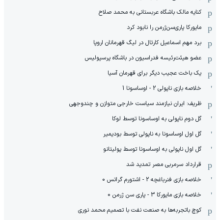
کنایه مالک باشگاه عربستانی به محمد صلاح
مایورکا پاری‌سن‌ژرمن را نابود کرد
برد مهم اسماعیل کارتال در لیگ قهرمانان اروپا
عضو هیئت‌رئیسه فدراسیون در باشگاه پرسپولیس
یک باخت عجیب دیگر برای قهرمان آسیا
خلاصه بازی ناپولی 2 - اوساسونا 1
ظریف: ایران نیازمند سیاست خارجی متوازن و چندوجهی
گل دوم ناپولی به اوساسونا توسط لوکا
گل اول اوساسونا به ناپولی توسط بودیمیر
گل اول ناپولی به اوساسونا توسط پولیتانو
قرارداد سرمربی مصر تمدید شد
خلاصه بازی فنرباغچه 2 - اشتورم گراتس 0
خلاصه بازی مایورکا 3 - پاری سن ژرمن 0
کوچ باتجربه‌ها به صنعت نفت با تصمیم محمد نوری