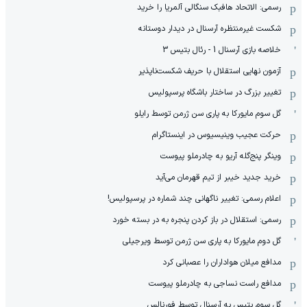
رسمی: الاتحاد هافبک سنگالی آلمریا را خرید
شکست غیرمنتظره آرسنال در دیدار دوستانه
خلاصه بازی آرسنال 1 - رئال بتیس 3
آزمون نهایی استقلال با حریف شکست‌ناپذیر
تغییر بزرگ در ساختار باشگاه پرسپولیس
گل سوم مایورکا به پاری سن ژرمن توسط رایلو
حرکت عجیب وینیسیوس در اینستاگرام
وینگر پنج‌گله آریو به چادرملو پیوست
خرید جدید خیبر از تیم قهرمان می‌آید
اعلام رسمی: تغییر ناگهانی چند شماره در پرسپولیس!
رسمی: استقلال در باز کردن پنجره به در بسته خورد
گل دوم مایورکا به پاری سن ژرمن توسط ویرجیلی
مدافع میلان هواداران را عصبانی کرد
مدافع راست نساجی به چادرملو پیوست
گل سوم بتیس به آرسنال توسط فورنالس