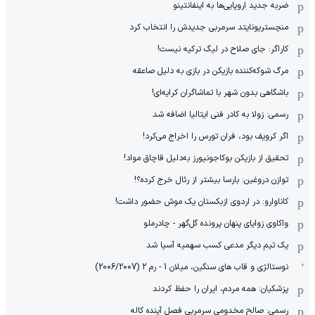
ضربه جدید اروپایی‌ها به اینفانتینو
منچستریونایتد سرمربی جدیدش را انتخاب کرد
کاراگر: جای صلاح در لیگ ترکیه نیست!
مرگ شوکه‌کننده بازیکن در بازی به دلیل صاعقه
باشگاهی بدون شهر با تماشاگران کرایه‌ای!
رسمی: زولا به کادر فنی ایتالیا اضافه شد
اگر کرویف بود، فران تورس را اخراج می‌کرد!
تحقیق از بازیکن بوکاجونیورز به‌دلیل قاچاق مواد!
توازن دروغین: بارسا بیشتر از رئال خرج کرده؟!
کاناوارو: در اردوی ازبکستان یک موش حضور داشت!
واکاوی زوایای پنهان پرونده گل‌گهر - چادرملو
یک تیم دیگر مدعی کسب سهمیه آسیا شد
نوستالژی و قاب های سنگین، میلان 1 - رم 2 (2006/2007)
پزشکیان: همه مردم، ایران را حفظ کردند
رسمی: صالح مخدومی سرمربی فصل آینده کاله