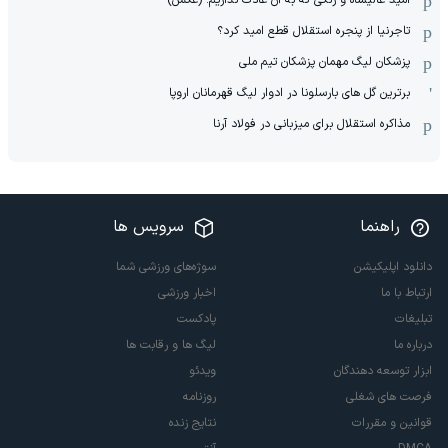
تاجرنیا از پنجره استقلال قطع امید کرد؟
پزشکان لیگ مهمان پزشکان تیم ملی
برترین گل های بارسلونا در ادوار لیگ قهرمانان اروپا
مذاکره استقلال برای میزبانی در فولاد آرنا
راهنما
سرویس ها
دانلود اپلیکیشن
سوژه‌های ورزشی شما
ارتباط با ما
اخبار ورزشی
تبلیغات
پادکست
درباره ما
لیگ ها و رقابت ها
ابزار توسعه دهندگان
ویدئو
فرصت های شغلی
روزنامه
قوانین و مقررات
نتایج زنده