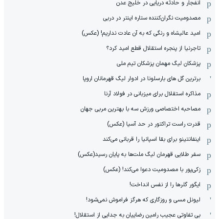
انفجار و حادثه دریایی در خلیج عدن
مصدومیت نگران‌کننده ستاره اینتر در دربی
امید عالیشاه و رنگی که به آن عادت نداریم! (عکس)
تاجرنیا از پنجره استقلال قطع امید کرد؟
پزشکان لیگ مهمان پزشکان تیم ملی
برترین گل های بارسلونا در ادوار لیگ قهرمانان اروپا
مذاکره استقلال برای میزبانی در فولاد آرنا
مصاحبه اختصاصی ورزش سه با بهترین مربی جهان
قدرت راست تراکتور در حد آسیا (عکس)
اینفانتینو برای بقا اسپانیا را قربانی می‌کند
سفر طلایی قهرمان لیگ ملت‌ها به پایان رسید(عکس)
زکی‌پور با مصدومیت دعوا می‌کند! (عکس)
ایگور گلرها را از نفس انداخت!
لیونل مسی و روزگاری که هرگز فراموش نمی‌شود!
بی تفاوتی عجیب رامین رضاییان به جدایی از استقلال!