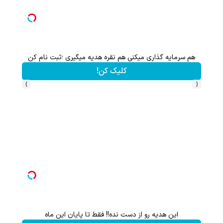
هم سرمایه گذاری میکنی هم نقره هدیه میگیری ؛ثبت نام کن
کلیک کن!
›
‹
این هدیه رو از دست نده!! فقط تا پایان این ماه
گردونه شانس بدون 