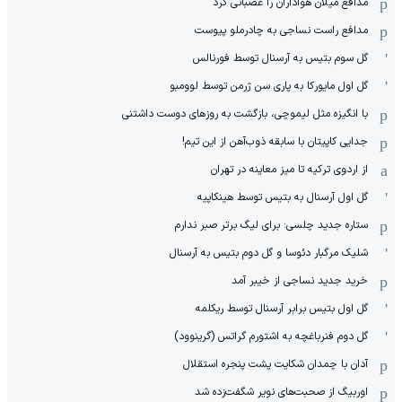
مدافع میلان هواداران را عصبانی کرد
مدافع راست نساجی به چادرملو پیوست
گل سوم بتیس به آرسنال توسط فورنالس
گل اول مایورکا به پاری سن ژرمن توسط لوومبو
با انگیزه مثل لیموچی، بازگشت به روزهای دوست داشتنی
جدایی کاپیتان با سابقه ذوب‌آهن از این تیم!
از اردوی ترکیه تا میز معاینه در تهران
گل اول آرسنال به بتیس توسط هینکاپیه
ستاره جدید چلسی: برای لیگ برتر صبر ندارم
شلیک مرگبار دئوسا و گل دوم بتیس به آرسنال
خرید جدید نساجی از خیبر آمد
گل اول بتیس برابر آرسنال توسط ریکلمه
گل دوم فنرباغچه به اشتورم گراتس (گرینوود)
آدان با چمدان شکایت پشت پنجره استقلال
اوربیگ از صحبت‌های نویر شگفت‌زده شد