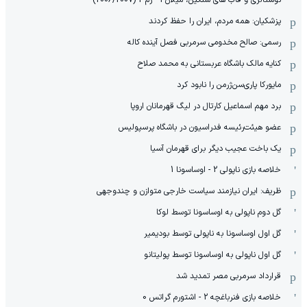
نوستالژی و قاب های سنگین، میلان 1 - رم 2 (2006/2007)
پزشکیان: همه مردم، ایران را حفظ کردند
رسمی: صالح مخدومی سرمربی فصل آینده کاله
کنایه مالک باشگاه عربستانی به محمد صلاح
مایورکا پاری‌سن‌ژرمن را نابود کرد
برد مهم اسماعیل کارتال در لیگ قهرمانان اروپا
عضو هیئت‌رئیسه فدراسیون در باشگاه پرسپولیس
یک باخت عجیب دیگر برای قهرمان آسیا
خلاصه بازی ناپولی 2 - اوساسونا 1
ظریف: ایران نیازمند سیاست خارجی متوازن و چندوجهی
گل دوم ناپولی به اوساسونا توسط لوکا
گل اول اوساسونا به ناپولی توسط بودیمیر
گل اول ناپولی به اوساسونا توسط پولیتانو
قرارداد سرمربی مصر تمدید شد
خلاصه بازی فنرباغچه 2 - اشتورم گراتس 0