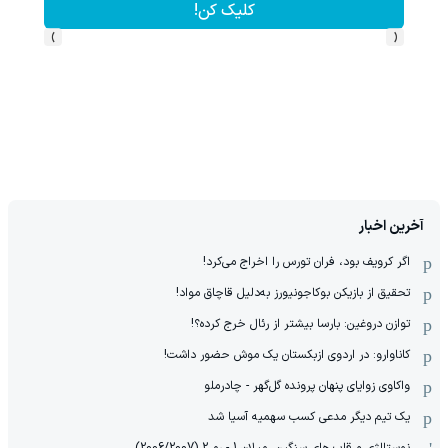
کلیک کن!
›
‹
آخرین اخبار
اگر کرویف بود، فران تورس را اخراج می‌کرد!
تحقیق از بازیکن بوکاجونیورز به‌دلیل قاچاق مواد!
توازن دروغین: بارسا بیشتر از رئال خرج کرده؟!
کاناوارو: در اردوی ازبکستان یک موش حضور داشت!
واکاوی زوایای پنهان پرونده گل‌گهر - چادرملو
یک تیم دیگر مدعی کسب سهمیه آسیا شد