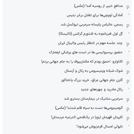
مدافع خیبر از روسیه آمد! (عکس)
آمادگی توپچی‌ها برای تقابل برابر بتیس
رسمی: ماتیاس یایسله سرمربی نیوکسل شد
گل اول فنرباغچه به اشتورم گراتس (تالیسکا)
چند جلسه مهم در انتظار رئیس والیبال ایران
حضور پرسپولیسی ها در تست های پزشکی ایفمارک
کاناوارو: احمق بودم که ماشاریپوف را به جام جهانی بردم!
شوک شبانه وینیسیوس به رئال و آرسنال
گلزن جام جهانی عراق، خرید بزرگ پاختاکور
رئال مادرید و چهره‌های جدید
سرمربی سلتیک در بیمارستان بستری شد
آلومینیومی‌ها دست به سیاه قلم شدند! (عکس)
کاپیتان قهرمان اروپا در یک‌قدمی الدرعیه عربستان!
ناپولی امسال قرمزپوش می‌شود!