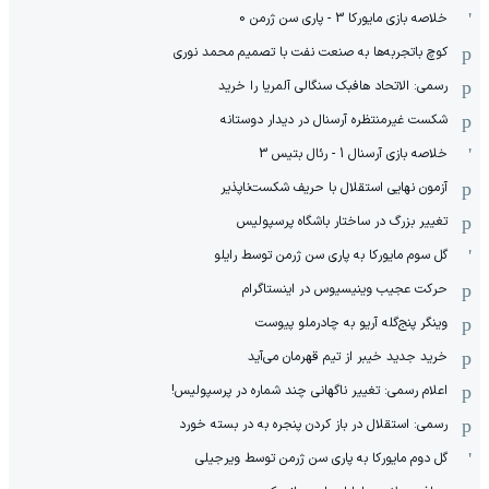
خلاصه بازی مایورکا 3 - پاری سن ژرمن 0
کوچ باتجربه‌ها به صنعت نفت با تصمیم محمد نوری
رسمی: الاتحاد هافبک سنگالی آلمریا را خرید
شکست غیرمنتظره آرسنال در دیدار دوستانه
خلاصه بازی آرسنال 1 - رئال بتیس 3
آزمون نهایی استقلال با حریف شکست‌ناپذیر
تغییر بزرگ در ساختار باشگاه پرسپولیس
گل سوم مایورکا به پاری سن ژرمن توسط رایلو
حرکت عجیب وینیسیوس در اینستاگرام
وینگر پنج‌گله آریو به چادرملو پیوست
خرید جدید خیبر از تیم قهرمان می‌آید
اعلام رسمی: تغییر ناگهانی چند شماره در پرسپولیس!
رسمی: استقلال در باز کردن پنجره به در بسته خورد
گل دوم مایورکا به پاری سن ژرمن توسط ویرجیلی