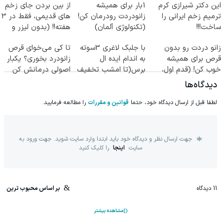
این دکتر شیرازی کرم
1بار برای همیشه
از بین بردن جای زخم
ترمیم زخم ایرانی را
زانودردت رودرمان کن!
های قدیمی، فقط در 3
ساخت!!!
(تکنولوژی آلمان)
هفته!! (بدون لیزر و
◂پرسشنامه▸
جراحی)
زانو دردت رو بدون
با جلبک لاغری 3سوته
تا کی می‌خوای قرص
قرص برای همیشه
به اندام ایده ال
زانودرد بخوری؟ یکبار
خوب کن! (قدم اول،
برس(تا امشب تخفیف
اصولی درمانش کن
پرسش‌نامه)
ویژه)
دیدگاه‌ها
لطفا قبل از ارسال دیدگاه خود، حتما
قوانین و مقررات
را مطالعه فرمایید.
جهت ارسال نظر و دیدگاه خود باید ابتدا وارد سایت شوید. جهت ورود به
سایت
اینجا
را کلیک کنید
11
دیدگاه
بر اساس محبوب ترین
مشاهده بیشتر