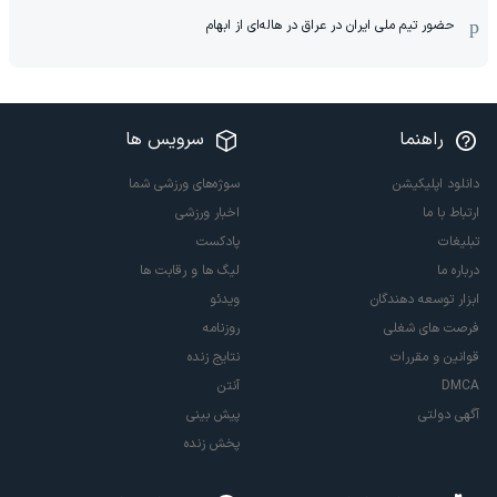
حضور تیم ملی ایران در عراق در هاله‌ای از ابهام
راهنما
سرویس ها
دانلود اپلیکیشن
سوژه‌های ورزشی شما
ارتباط با ما
اخبار ورزشی
تبلیغات
پادکست
درباره ما
لیگ ها و رقابت ها
ابزار توسعه دهندگان
ویدئو
فرصت های شغلی
روزنامه
قوانین و مقررات
نتایج زنده
DMCA
آنتن
آگهی دولتی
پیش بینی
پخش زنده