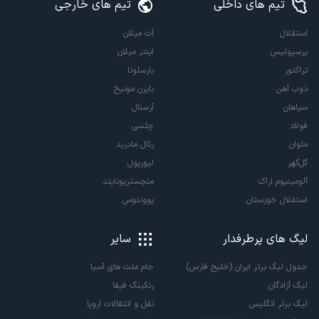
تیم های داخلی
تیم های خارجی
استقلال
آث میلان
پرسپولیس
اینتر میلان
تراکتور
بارسلونا
ذوب آهن
بایرن مونیخ
سپاهان
آرسنال
فولاد
چلسی
ملوان
رئال مادرید
گل‌گهر
لیورپول
آلومینیوم اراک
منچستریونایتد
استقلال خوزستان
یوونتوس
لیگ های پرطرفدار
سایر
جدول لیگ برتر ایران (خلیج فارس)
جام ملت های آسیا
لیگ آزادگان
رنکینگ فیفا
لیگ برتر انگلیس
نقل و انتقالات اروپا