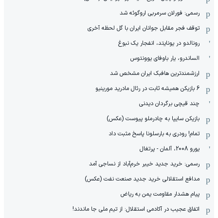
رسمی: فورلان سرمربی اروگوئه شد
توقف فجر مقابل جوانان ایران با گل لحظه آخری
رونالدو در یونایتد، انفجار یک نبوغ
الساندرو، یار باوفای یوونتوس
ارزشمندترین هافبک ایران مشخص شد
6 بازیکن همیشه ثابت در رئال مادرید مورینیو
چند قیچی برگردان دیدنی
بازیکن سایپا به چادرملو پیوست (عکس)
تمام! رودری به بارسلونا پاسخ مثبت داد
یورو 2008، آلمان - پرتغال
رسمی: خرید جدید خیبر خرم‌آباد از نساجی آمد
مدافع استقلالی خرید جدید صنعت نفت (عکس)
پیام هشدار مقاومت یمن به ریاض
اتفاق عجیب در آکادمی استقلال: از تیم ملی جا ماندند!