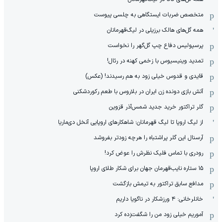
متخصص ضربات ایستگاهی به چلسی پیوست
همه گل‌های هالک برزیلی در لیگ‌قهرمانان
پرسپولیس دفاع چپ گل‌گهر را نخواست
تمدید وینیسیوس با زخمی کهنه در رئال!
قایدی و قدوس خیلی زود به هم رسیدند! (عکس)
آتش بازی دونده زن ایران در بلاروس با طعم رکوردشکنی
گلر تراکتور خرید جدید شمس‌آذر قزوین
از لیگ اروپا تا لیگ قهرمانان؛ شاهکارهای اروپایی آنخل دی‌ماریا
آرسنال این گلر پراشتباه را هرچه زودتر بفروشد
رودری با تماس فلیک نظرش را عوض کرد!
١۵ ستاره نایب‌قهرمان جهان برای شکار طلای اروپا
مدافع سابق تراکتور به تیمش بازگشت
خانلرخانی: ۴ ورزشکار در ناگویا داریم
آموریم خیلی زود من را شگفت‌زده کرد