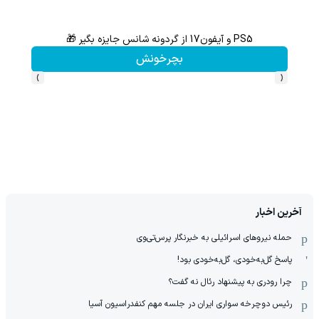
PS5 و آیفون17 از گردونه شانس جایزه بگیر 🎁
از آیفون 17 تا پلی استیشن 5 جایزه ببر 🎮😍📱 | بازی کن ، گردونه
بچرخونش
›
‹
آخرین اخبار
حمله نیروهای اسرائیلی به خبرنگار پرس‌تی‌وی
پاسخ گل‌به‌خودی، گل‌به‌خودی بود!
چرا رودری به پیشنهاد رئال نه گفت؟
رئیس دوچرخه سواری ایران در جلسه مهم کنفدراسیون آسیا