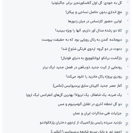
گل به خودی؛ گل اول گلاسکورنجرز برابر جاگیلونیا
مچ اندازی بدون حاصل نساجی و پیکان!
اولین حضور کارتساس در میان زنبورها
کلا دو‌ رشته مدال آور داریم، آنها را ویژه ببینید!
دیومانده: آمدن به رئال رویایی بود که به حقیقت پیوست
دعوت در دو گروه: اردوی فرنگی شلوغ شد!
بازگشت برانکو ایوانکوویچ به دنیای فوتبال!
رونمایی از کیت جدید ذوب‌آهن در فصل جدید لیگ برتر
رودری پروژه رئال مادرید را نابود می‌کند!
آغاز عصر جدید کاپیتان سابق پرسپولیس (عکس)
یک ضربه، یک شاهکار، یک تریولا! بهترین گل‌های کنفرانس لیگ اروپا
دو گل لحظه آخری در تقابل آلومینیوم و مس
جزئیات فنی مذاکرات ایران و عمان
بازدید سرزده رئیس پارالمپیک از اردوی دختران پاراتکواندو
احمد نور و پایان سریع شایعه پرسپولیس! (عکس)