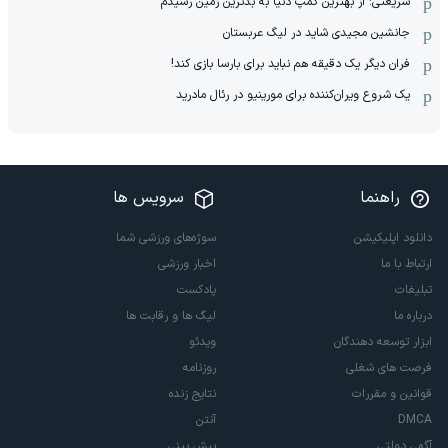
شریعتی: از بهترین کمپ‌ دنیا به بدترین زمین‌ رسیدم
جانشین مجیدی شاید در لیگ عربستان
فران دیگر یک دقیقه هم نباید برای بارسا بازی کند!
یک شروع ویران‌کننده برای مورینیو در رئال مادرید
راهنما
سرویس ها
دانلود اپلیکیشن
سوژه‌های ورزشی شما
ارتباط با ما
اخبار ورزشی
تبلیغات
پادکست
درباره ما
لیگ ها و رقابت ها
ابزار توسعه دهندگان
ویدئو
فرصت های شغلی
روزنامه
قوانین و مقررات
نتایج زنده
DMCA
آنتن
آگهی دولتی
پیش بینی