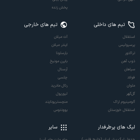
پخش زنده
تیم های داخلی
تیم های خارجی
استقلال
آث میلان
پرسپولیس
اینتر میلان
تراکتور
بارسلونا
ذوب آهن
بایرن مونیخ
سپاهان
آرسنال
فولاد
چلسی
ملوان
رئال مادرید
گل‌گهر
لیورپول
آلومینیوم اراک
منچستریونایتد
استقلال خوزستان
یوونتوس
لیگ های پرطرفدار
سایر
جدول لیگ برتر ایران (خلیج فارس)
جام ملت های آسیا