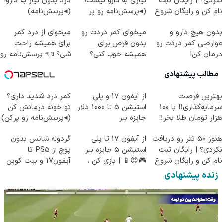
نکردی؟ | رایگان ثبت
نیازی به دارو نیست!
درد بدون نیاز به دارو!
نام کن و رایگان شروع
(◂پرسش‌نامه رو پر
(◂پرسش‌نامه)
کن!
کن)
بدون هیچ دارو و
میخوای کمر دردت رو
میخوای از درد کمر
عوارضی کمر دردت رو
بدون قرص برای
برای همیشه راحت
درمان کن!
همیشه خوب کنی؟
شی؟ 👈 پرسش‌نامه رو
(پرسش‌نامه)
(◂پرسش‌نامه رو پر
پر کن
مطالب پیشنهادی
کن)
بهترین فرصت
از آیفون 17 و پلی
کمر درد شدید داری؟
سرمایه‌گذاری‼️ با 100
استیشن 5 تا 1000 دلار
تو خونه درمانش کن
هزار تومان طلا بخر‼️
جایزه ببر
(◂پرسش‌نامه رو پرکن)
هنوز 50 تتر رو دریافت
از آیفون 17 تا پلی
گردونه شانس بدون
نکردی؟ | رایگان ثبت
استیشن 5 جایزه ببر
پوچ از PS5 تا
نام کن و رایگان شروع
🎮😍📱 | بازی کن ،
آیفون17 و بیت کوین
کن!
گردونه بچرخون
🔥
زنده پیشنهادی