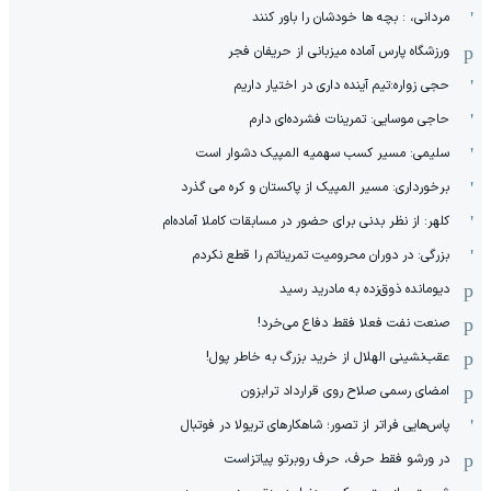
مردانی، : بچه ها خودشان را باور کنند
ورزشگاه پارس آماده میزبانی از حریفان فجر
حجی زواره:تیم آینده داری در اختیار داریم
حاجی موسایی: تمرینات فشرده‌ای دارم
سلیمی: مسیر کسب سهمیه المپیک دشوار است
برخورداری: مسیر المپیک از پاکستان و کره می گذرد
کلهر: از نظر بدنی برای حضور در مسابقات کاملا آماده‌ام
بزرگی: در دوران محرومیت تمریناتم را قطع نکردم
دیومانده ذوق‌زده به مادرید رسید
صنعت نفت فعلا فقط دفاع می‌خرد!
عقب‌نشینی الهلال از خرید بزرگ به خاطر پول!
امضای رسمی صلاح روی قرارداد ترابزون
پاس‌هایی فراتر از تصور؛ شاهکارهای تریولا در فوتبال
در ورشو فقط حرف، حرف روبرتو پیاتزاست