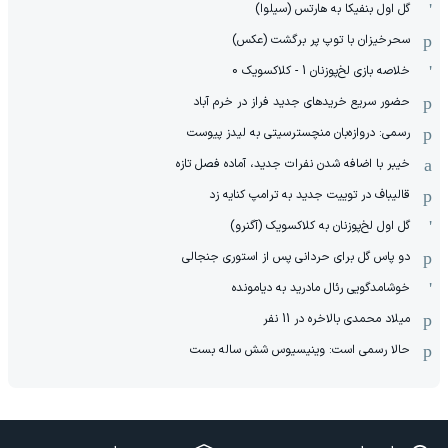
گل اول بنفیکا به هارتس (سیلوا)
سحرخیزان با توپ پر برگشت (عکس)
خلاصه بازی لخ‌پوزنان 1 - کلاکسویک 0
حضور سریع خریدهای جدید فراز در خرم آباد
رسمی: دروازه‌بان منچسترسیتی به لیدز پیوست
خیبر با اضافه شدن نفرات جدید، آماده فصل تازه
قالیباف در توییت جدید به ترامپ کنایه زد
گل اول لخ‌پوزنان به کلاکسویک (آگنرو)
دو پاس گل برای حردانی پس از استوری جنجالی
خوشامدگویی رئال مادرید به دیامونده
میلاد محمدی بالاخره در 11 نفر
حالا رسمی است: وینیسیوس شش ساله بست