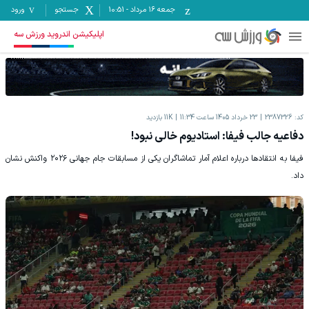
جمعه ۱۶ مرداد
-
10:51
جستجو
ورود
اپلیکیشن اندروید ورزش سه
کد:
2387326
23 خرداد 1405 ساعت 11:34
11K
بازدید
دفاعیه جالب فیفا: استادیوم خالی نبود!
فیفا به انتقادها درباره اعلام آمار تماشاگران یکی از مسابقات جام جهانی ۲۰۲۶ واکنش نشان
داد.