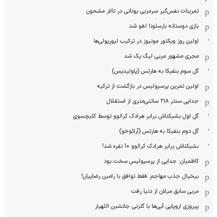
‏تمرینات نفس‌گیر سرمربی یونانی در تالار مشحون
بازی دوستانه بارسلونا لغو شد
اولین روز ویکتور مونیوز در ترکیب لیورپولی‌ها
مجری مشهور مربی لیگ یک شد
گل سوم بنفیکا به هارتس (پاولیدیس)
اولین تمرین پرسپولیس در بازگشت از ترکیه
جدایی سنتر ۲۱۸ سانتی‌متری از استقلال
گل اول بشیکتاش برابر هرادک کرالوو توسط کلیچسوی
گل دوم بنفیکا به هارتس (آرائوخو)
بشیکتاش برابر هرادک کرالوو 10 نفره شد!
کاظمیان: جدایی از پرسپولیس سخت بود
بیخیال جذب مهاجم: فقط توافق با رامین رضاییان!
مربی سابق میلان از دنیا رفت
پیروزی اروپایی آبی‌ها با گلزنی جانشین اللهیار