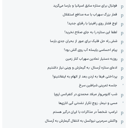
فوتبال برای ستاره سابق اسپانیا و بارسا می‌گرید
قمار بزرگ سهراب با سه مدافع استقلال
اوج فشار روی رافینیا با رقبای جدید!
لطفا این ستاره را به جای صلاح نخرید!
شش راه حل فلیک برای عبور از بحران جدی بارسا
پیام احساسی یایسله آب روی آتش بود!
روزبه دستیار نمادین سهراب کنار زمین
ادعای ستاره آرسنال: به گیمارش و وینی نیاز داشتیم
پرداختی فیفا به اردن بعد از اتهام به اینفانتینو!
جلسه تمرینی شیاطین سرخ
شب کابوس‌وار میلاد محمدی در کنفرانس اروپا
مسی و نیمار، زوج تکرار نشدنی آبی اناری‌ها
ترامپ: شخصاً در مذاکرات با ایران درگیر هستم
واکنش سرمربی نیوکسل به انتقال گیمارش به آرسنال