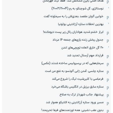
هدف اصلی بایرن مشخص شد: فقط لیگ قهرمانان
نوستالژی، گل شوچنکو به رم (2003/2004)
خولین آلوارز مقصد بعدی‌اش را به سیمئونه گفت
بهترین لحظات ستاره آرژانتینی بولونیا
ابراز خشم شدید هواداران رئال زیر پست دیومانده!
جدول پخش زنده بازی‌های جمعه 16 مرداد
20 گل خارق العاده توپچی‌های لندن
قرارداد مهم آرسنال تمدید شد
سرمایه‌هایی که در پرسپولیس ساخته شدند (عکس)
ستاره چلسی: آمدن ژابی آلونسو به نفع من است
فرعباسی با کلین‌شیت لیگ را شروع می‌کند
ستاره سابق برزیل در انگلیس باشگاه می‌خرد
پیشنهاد جالب شهردار ترک به صلاح
مسیر ورود ستاره آرژانتینی به اتلتیکو هموار شد
بدون عقب نشینی: همه تورنمنت‌های فیفا تحریمند!