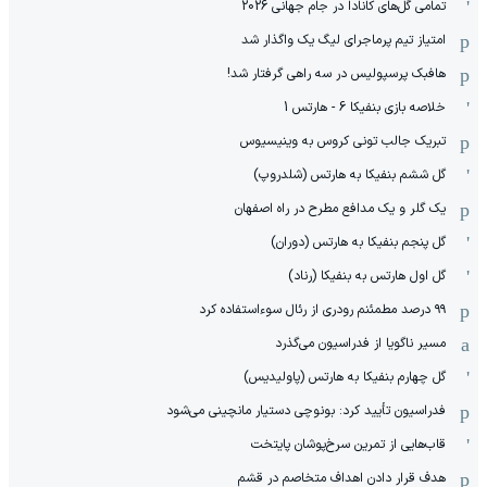
تمامی گل‌های کانادا در جام جهانی 2026
امتیاز تیم پرماجرای لیگ یک واگذار شد
هافبک پرسپولیس در سه راهی گرفتار شد!
خلاصه بازی بنفیکا 6 - هارتس 1
تبریک جالب تونی کروس به وینیسیوس
گل ششم بنفیکا به هارتس (شلدروپ)
یک گلر و یک مدافع مطرح در راه اصفهان
گل پنجم بنفیکا به هارتس (دوران)
گل اول هارتس به بنفیکا (رناد)
۹۹ درصد مطمئنم رودری از رئال سوءاستفاده کرد
مسیر ناگویا از فدراسیون می‌گذرد
گل چهارم بنفیکا به هارتس (پاولیدیس)
فدراسیون تأیید کرد: بونوچی دستیار مانچینی می‌شود
قاب‌هایی از تمرین سرخ‌پوشان پایتخت
هدف قرار دادن اهداف متخاصم در قشم