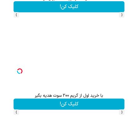
کلیک کن!
›
‹
با خرید اول از گریم 200 سوت هدیه بگیر
پس
کلیک کن!
›
‹