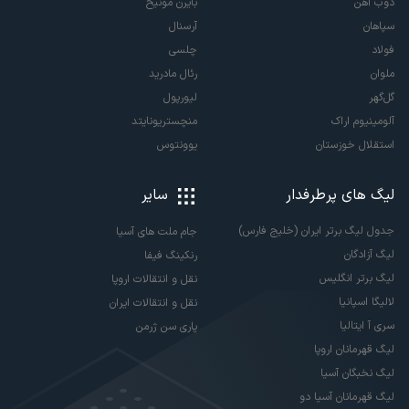
ذوب آهن
بایرن مونیخ
سپاهان
آرسنال
فولاد
چلسی
ملوان
رئال مادرید
گل‌گهر
لیورپول
آلومینیوم اراک
منچستریونایتد
استقلال خوزستان
یوونتوس
لیگ های پرطرفدار
سایر
جدول لیگ برتر ایران (خلیج فارس)
جام ملت های آسیا
لیگ آزادگان
رنکینگ فیفا
لیگ برتر انگلیس
نقل و انتقالات اروپا
لالیگا اسپانیا
نقل و انتقالات ایران
سری آ ایتالیا
پاری سن ژرمن
لیگ قهرمانان اروپا
لیگ نخبگان آسیا
لیگ قهرمانان آسیا دو