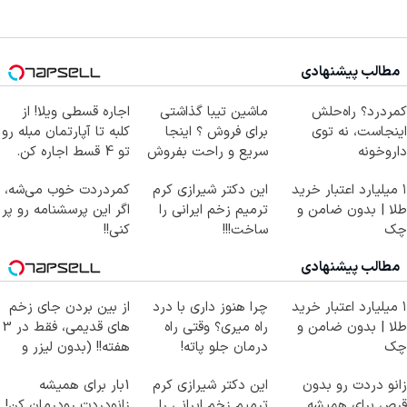
مطالب پیشنهادی
کمردرد؟ راه‌حلش
ماشین تیبا گذاشتی
اجاره‌ قسطی ویلا! از
اینجاست، نه توی
برای فروش ؟ اینجا
کلبه تا آپارتمان مبله رو
داروخونه
سریع و راحت بفروش
تو 4 قسط اجاره کن.
۱ میلیارد اعتبار خرید
این دکتر شیرازی کرم
کمردردت خوب می‌شه،
طلا | بدون ضامن و
ترمیم زخم ایرانی را
اگر این پرسشنامه رو پر
چک
ساخت!!!
کنی!!
مطالب پیشنهادی
۱ میلیارد اعتبار خرید
چرا هنوز داری با درد
از بین بردن جای زخم
طلا | بدون ضامن و
راه میری؟ وقتی راه
های قدیمی، فقط در 3
چک
درمان جلو پاته!
هفته!! (بدون لیزر و
جراحی)
زانو دردت رو بدون
این دکتر شیرازی کرم
1بار برای همیشه
قرص برای همیشه
ترمیم زخم ایرانی را
زانودردت رودرمان کن!