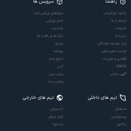
راهنما
سرویس ها
دانلود اپلیکیشن
سوژه‌های ورزشی شما
ارتباط با ما
اخبار ورزشی
تبلیغات
پادکست
درباره ما
لیگ ها و رقابت ها
ابزار توسعه دهندگان
ویدئو
فرصت های شغلی
روزنامه
قوانین و مقررات
نتایج زنده
DMCA
آنتن
آگهی دولتی
پیش بینی
پخش زنده
تیم های داخلی
تیم های خارجی
استقلال
آث میلان
پرسپولیس
اینتر میلان
تراکتور
بارسلونا