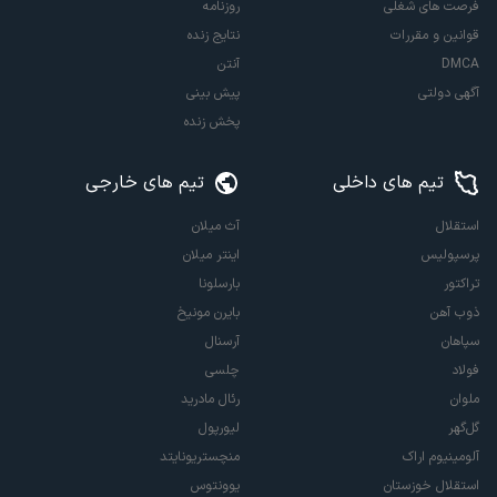
فرصت های شغلی
روزنامه
قوانین و مقررات
نتایج زنده
DMCA
آنتن
آگهی دولتی
پیش بینی
پخش زنده
تیم های داخلی
تیم های خارجی
استقلال
آث میلان
پرسپولیس
اینتر میلان
تراکتور
بارسلونا
ذوب آهن
بایرن مونیخ
سپاهان
آرسنال
فولاد
چلسی
ملوان
رئال مادرید
گل‌گهر
لیورپول
آلومینیوم اراک
منچستریونایتد
استقلال خوزستان
یوونتوس