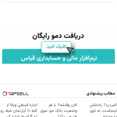
مطالب پیشنهادی
کمردرد؟ راه‌حلش
الان وقتشه‼️ با هر
اجاره‌ قسطی ویلا! از
اینجاست، نه توی
وضعیت بانک مو، موی
کلبه تا آپارتمان مبله رو
داروخونه
طبیعی بکار!
تو 4 قسط اجاره کن.