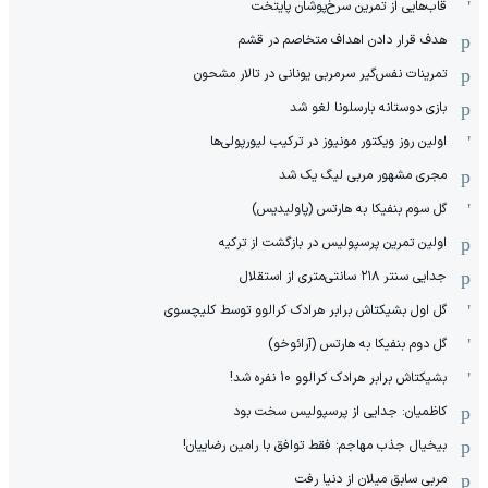
قاب‌هایی از تمرین سرخ‌پوشان پایتخت
هدف قرار دادن اهداف متخاصم در قشم
‏تمرینات نفس‌گیر سرمربی یونانی در تالار مشحون
بازی دوستانه بارسلونا لغو شد
اولین روز ویکتور مونیوز در ترکیب لیورپولی‌ها
مجری مشهور مربی لیگ یک شد
گل سوم بنفیکا به هارتس (پاولیدیس)
اولین تمرین پرسپولیس در بازگشت از ترکیه
جدایی سنتر ۲۱۸ سانتی‌متری از استقلال
گل اول بشیکتاش برابر هرادک کرالوو توسط کلیچسوی
گل دوم بنفیکا به هارتس (آرائوخو)
بشیکتاش برابر هرادک کرالوو 10 نفره شد!
کاظمیان: جدایی از پرسپولیس سخت بود
بیخیال جذب مهاجم: فقط توافق با رامین رضاییان!
مربی سابق میلان از دنیا رفت