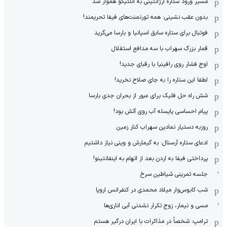
مسیر ورود ستاره آرژانتینی به اتلتیکو هموار شد
بدون عقب نشینی: همه تورنمنت‌های فیفا تحریمند!
فوتبال برای ستاره سابق اسپانیا و بارسا می‌گرید
قمار بزرگ سهراب با سه مدافع استقلال
اوج فشار روی رافینیا با رقبای جدید!
لطفا این ستاره را به جای صلاح نخرید!
شش راه حل فلیک برای عبور از بحران جدی بارسا
پیام احساسی یایسله آب روی آتش بود!
روزبه دستیار نمادین سهراب کنار زمین
ادعای ستاره آرسنال: به گیمارش و وینی نیاز داشتیم
پرداختی فیفا به اردن بعد از اتهام به اینفانتینو!
جلسه تمرینی شیاطین سرخ
شب کابوس‌وار میلاد محمدی در کنفرانس اروپا
مسی و نیمار، زوج تکرار نشدنی آبی اناری‌ها
ترامپ: شخصاً در مذاکرات با ایران درگیر هستم