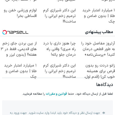
۱ میلیارد اعتبار خرید
این دکتر شیرازی کرم
لوازم ورزشی خفن رو
طلا | بدون ضامن و
ترمیم زخم ایرانی را
اقساطی بخر!
چک
ساخت!!!
مطالب پیشنهادی
آرتروز مفاصل خود را
چرا هنوز داری با درد
از بین بردن جای زخم
به طور قطعی درمان
راه میری؟ وقتی راه
های قدیمی، فقط در 3
کنید! ◗پرسش‌نامه◖
درمان جلو پاته!
هفته!! (بدون لیزر و
جراحی)
زانو دردت رو بدون
این دکتر شیرازی کرم
۱ میلیارد اعتبار خرید
قرص برای همیشه
ترمیم زخم ایرانی را
طلا | بدون ضامن و
خوب کن! (قدم اول،
ساخت!!!
چک
پرسش‌نامه)
دیدگاه‌ها
لطفا قبل از ارسال دیدگاه خود، حتما
قوانین و مقررات
را مطالعه فرمایید.
جهت ارسال نظر و دیدگاه خود باید ابتدا وارد سایت شوید. جهت ورود به