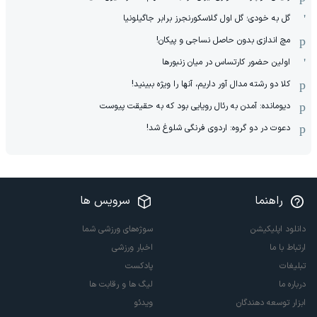
گل به خودی؛ گل اول گلاسکورنجرز برابر جاگیلونیا
مچ اندازی بدون حاصل نساجی و پیکان!
اولین حضور کارتساس در میان زنبورها
کلا دو‌ رشته مدال آور داریم، آنها را ویژه ببینید!
دیومانده: آمدن به رئال رویایی بود که به حقیقت پیوست
دعوت در دو گروه: اردوی فرنگی شلوغ شد!
راهنما
سرویس ها
دانلود اپلیکیشن
سوژه‌های ورزشی شما
ارتباط با ما
اخبار ورزشی
تبلیغات
پادکست
درباره ما
لیگ ها و رقابت ها
ابزار توسعه دهندگان
ویدئو