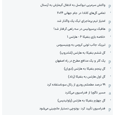
واکنش سرمربی نیوکسل به انتقال گیمارش به آرسنال
تمامی گل‌های کانادا در جام جهانی 2026
امتیاز تیم پرماجرای لیگ یک واگذار شد
هافبک پرسپولیس در سه راهی گرفتار شد!
خلاصه بازی بنفیکا 6 - هارتس 1
تبریک جالب تونی کروس به وینیسیوس
گل ششم بنفیکا به هارتس (شلدروپ)
یک گلر و یک مدافع مطرح در راه اصفهان
گل پنجم بنفیکا به هارتس (دوران)
گل اول هارتس به بنفیکا (رناد)
۹۹ درصد مطمئنم رودری از رئال سوءاستفاده کرد
مسیر ناگویا از فدراسیون می‌گذرد
گل چهارم بنفیکا به هارتس (پاولیدیس)
فدراسیون تأیید کرد: بونوچی دستیار مانچینی می‌شود