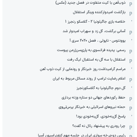
ذوب‌آهن با کیت متفاوت در فصل جدید (عکس)
بازگشت امیدوارکننده وینگر استقلال
خلاصه بازی جاگیلونیا 2 - گلاسکو رنجرز 1
آسانی برگشت، گل زد و سهراب امیدوار شد
یوونتوس - ناپولی ، فصل 2020 سری آ
رسمی: پدیده فرانسوی به پاری‌سن‌ژرمن پیوست
استقلال با سه گل به استقبال لیگ رفت
مراسم گرامیداشت روز خبرنگار و رونمایی از کیت ذوب آهن
اعلام رضایت ترامپ از روند مسائل مربوط به ایران
گل دوم جاگیلونیا به گلاسکورنجرز
حفظ رکوردهای جهانی دو ستاره وزنه برداری
حمله نیروهای اسرائیلی به خبرنگار پرس‌تی‌وی
پاسخ گل‌به‌خودی، گل‌به‌خودی بود!
چرا رودری به پیشنهاد رئال نه گفت؟
رئیس دوچرخه سواری ایران در جلسه مهم کنفدراسیون آسیا