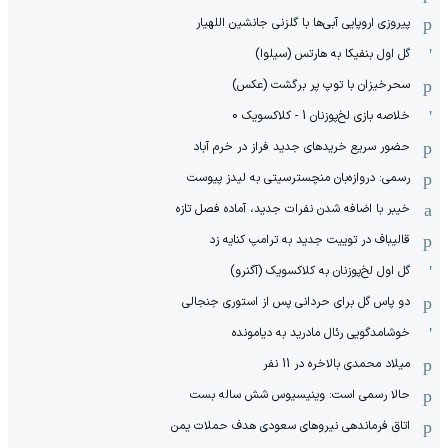
پیروزی اروپایی آبی‌ها با گلزنی جانشین اللهیار
گل اول بنفیکا به هارتس (سیلوا)
سحرخیزان با توپ پر برگشت (عکس)
خلاصه بازی لخ‌پوزنان 1 - کلاکسویک 0
حضور سریع خریدهای جدید فراز در خرم آباد
رسمی: دروازه‌بان منچسترسیتی به لیدز پیوست
خیبر با اضافه شدن نفرات جدید، آماده فصل تازه
قالیباف در توییت جدید به ترامپ کنایه زد
گل اول لخ‌پوزنان به کلاکسویک (آگنرو)
دو پاس گل برای حردانی پس از استوری جنجالی
خوشامدگویی رئال مادرید به دیامونده
میلاد محمدی بالاخره در 11 نفر
حالا رسمی است: وینیسیوس شش ساله بست
اتاق فرماندهی نیروهای سعودی هدف حملات یمن