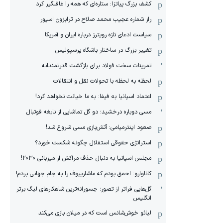
کشف بزرگ پیاتزا: ستاره‌ای که همه را غافلگیر کرد
راز شماره عجیب محمد صلاح در ترابزون اسپور
سیاست ادعای تازه رویترز درباره ایران و آمریکا
تغییر بزرگ در ساختار باشگاه پرسپولیس
تمرینات سخت فولاد برای بازگشت قدرتمندانه
لحظه به لحظه با تحولات نقل و انتقالات
اعتماد اسپانیا به فیفا: به ما خیانت نخواهد کرد!
مسی دوباره درخشید؛ دو گل تماشایی از نابغه فوتبال
صعود اینترمیامی: آتش‌بازی مسی شروع شد!
استراتژی حقوقی استقلال چگونه شکست خورد؟
مجلس اسپانیا به دنبال حذف مراکش از میزبانی ۲۰۳۰!
کاناوارو: احمق بودم که ماشاریپوف را به جام جهانی بردم!
گل‌هایی فراتر از تصور؛ جسورانه‌ترین شاهکارهای لیگ برتر
انگلیس
لیائو خوش‌شانس است که در میلان بازی می‌کند