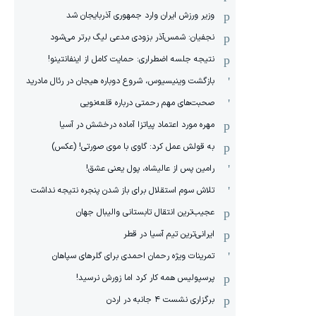
وزیر ورزش ایران وارد جمهوری آذربایجان شد
نجفیان: شمس‌آذر بزودی مدعی لیگ برتر می‌شود
نتیجه جلسه اضطراری: حمایت کامل از اینفانتینو!
بازگشت وینیسیوس، شروع دوباره هیجان در رئال مادرید
صحبت‌های مهم رحمتی درباره قلعه‌نویی
مهره مورد اعتماد پیاتزا آماده درخشش در آسیا
به قولش عمل کرد: گاوی با موی صورتی! (عکس)
رامین پس از عالیشاه، پول یعنی عشق!
تلاش سوم استقلال برای باز شدن پنجره نتیجه نداشت
عجیب‌ترین انتقال تابستانی والیبال جهان
ایرانی‌ترین تیم آسیا در قطر
تمرینات ویژه رحمان احمدی برای گلرهای سپاهان
پرسپولیس همه کار کرد اما زورش نرسید!
برگزاری نشست ۴ جانبه در اردن