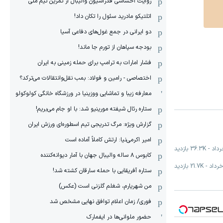
روایت احساسی فدراسیون والیبال از تمرین تیم ملی
اتلتیکو مادرید سئول را تکان داد!
دو ایرانی در جمع غول‌های دفاعی آسیا
بودجه سپاهان از تورم جا ماند!
فشار امارات به ترامپ برای حمله زمینی به ایران
اختصاصی - رامین و فولاد: بمب نقل‌و‌انتقالات می‌ترکد؟
معارفه زیبا و تماشایی ووزینیا در ورزشگاه خانگی کولوکولو
ستاره رئال شیفته مورینیو شد: با او جام می‌بریم!
گزارش ویژه: مرگ تدریجی تیم اسطوره‌ای ورزش ایران
امیر اکرمی‌نیا: ارتش کاملاً آماده است
-
36.3K
بازدید
کابوس ۸ ساله والیبال جهان با آمار دیوانه‌کننده
-
21.7K
بازدید
ستاره آفریقایی با حمله سارقان کشته شد!
من شهریارم، شغلم گلزنی است (عکس)
فوری/ زمان اعلام توافق نهایی مشخص شد
حضور ملوانی‌ها در ایفمارک