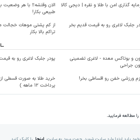
ایه گذاری امن با طلا و نقره | دیجی کالا
الان وقتشه‼️ با هر وضعیت ب
طبیعی بکار!
ر جلبک لاغری رو به قیمت قدیم بخر
از کم پشتی موهات خجالت می
تراکم بالا بکار
ون و بوتاکس معده - لاغری تضمینی
پودر جلبک لاغری رو به قیمت
ون جراحی
زم ورزشی خفن رو اقساطی بخر!
خرید طلا به صورت قسطی از د
پرداخت 12 ماهه )
را مطالعه فرمایید.
خود باید ابتدا وارد سایت شوید. جهت ورود به سایت
اینجا
را کلیک کنید