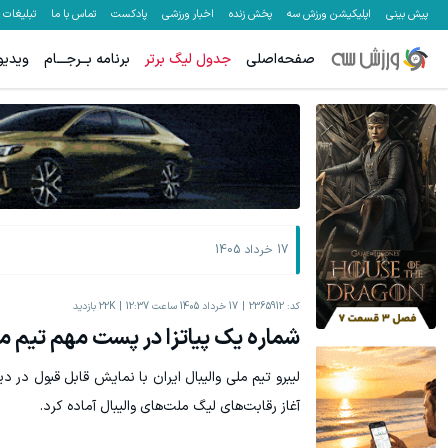
پیش بینی
اپلیکیشن ورزش سه
پخش زنده
اخبار ورزشی
پادکست
تماس با ما
تبلیغات
صفحه‌اصلی
جدول لیگ برتر
برنامه بــرجـــام
ویدیو
۵۰ درصد کش بک در حساب معاملاتی ecn بروکر اینوسلو
میدونستی میتونی از بالا رفتن ارزش سهام گوگل سود کسب کنی؟
ثبت نام کنید
17 خرداد 1405
کد:
2365912
17 خرداد 1405 ساعت 12:37
22K
بازدید
شماره یک پیاتزا در پست مهم تیم م
لیبرو تیم ملی والیبال ایران با نمایش قابل قبول در دید
آغاز رقابت‌های لیگ ملت‌های والیبال آماده کرد.