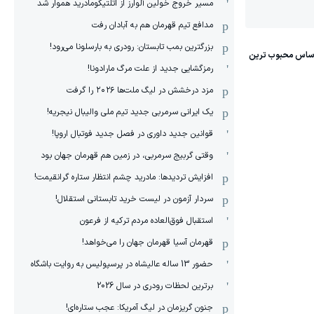
مسیر خروج خولین آلوارز از اتلتیکومادرید هموار شد
مدافع تیم قهرمان هم به آبادان رفت
بزرگترین بمب تابستان: رودری به بارسلونا می‌رود!
رمزگشایی جدید از علت مرگ مارادونا!
مزد درخشش در لیگ ملت‌ها ٢٠٢۶ را گرفت
یک ایرانی سرمربی جدید تیم ملی والیبال نیجریه!
قوانین جدید داوری در فصل جدید فوتبال اروپا!
وقتی گربیج سرمربی، در زمین هم قهرمان جهان بود
افزایش تردیدها: مادرید چشم انتظار ستاره گرانقیمت!
سردار آزمون در لیست خرید تابستانی استقلال!
استقبال فوق‌‌العاده مردم ترکیه از فرعون
قهرمان آسیا قهرمان جهان را می‌خواهد!
حضور 13 ساله عالیشاه در پرسپولیس به روایت باشگاه
برترین لحظات رودری در سال 2026
جنون گریزمان در لیگ آمریکا: عجب ستاره‌ای!