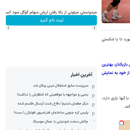
وس
میدونستی میتونی از بالا رفتن ارزش سهام گوگل سود کسب 
ثبت نام کنید
›
‹
ان در حالی که ۲ بر ۰ از برزیل پیش بود، در نهایت با نتیجه ۳ بر ۲ شکست خورد تا با شکستی
 بازیکنان بهترین
از خود به نمایش
آخرین اخبار
سرپرست سابق استقلال مربی پیکان شد
یحیی و مواجهه با موقعیتی که انتظارش را نداشت!
ا آنها بازی دارد،
دیگر مطمئن شدیم! دفاع راست آرسنال طلسم شده
ند.
پلیس کره ‌جنوبی ساختمان فدراسیون فوتبال را بست!
چالش سخت شوت‌زنی با جمال موسیالا