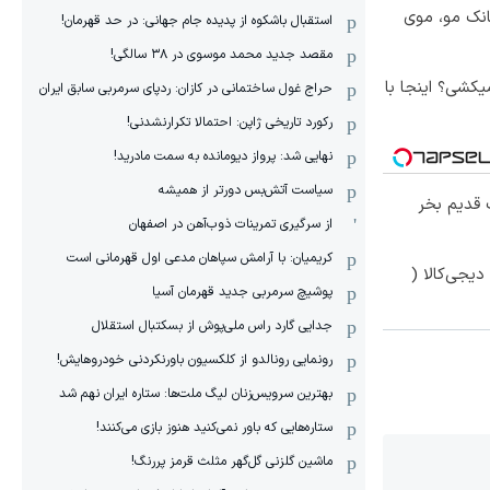
انک مو، موی
استقبال باشکوه از پدیده جام جهانی: در حد قهرمان!
مقصد جدید محمد موسوی در ٣٨ سالگی!
کشی؟ اینجا با
حراج غول ساختمانی در کازان: ردپای سرمربی سابق ایران
رکورد تاریخی ژاپن: احتمالا تکرارنشدنی!
نهایی شد: پرواز دیومانده به سمت مادرید!
سیاست آتش‌بس دورتر از همیشه
 قدیم بخر
از سرگیری تمرینات ذوب‌آهن در اصفهان
کریمیان: با آرامش سپاهان مدعی اول قهرمانی است
یجی‌کالا (
پوشیچ سرمربی جدید قهرمان آسیا
جدایی گارد راس ملی‌پوش از بسکتبال استقلال
رونمایی رونالدو از کلکسیون باورنکردنی خودروهایش!
بهترین سرویس‌زنان لیگ ملت‌ها: ستاره ایران نهم شد
ستاره‌هایی که باور نمی‌کنید هنوز بازی می‌کنند!
ماشین گلزنی گل‌گهر مثلث قرمز پررنگ!