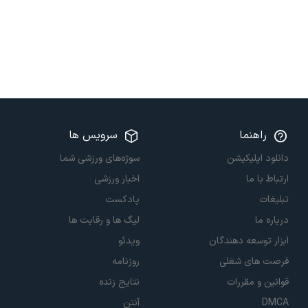
راهنما
سرویس ها
دانلود اپلیکیشن
سوژه‌های ورزشی شما
ارتباط با ما
اخبار ورزشی
تبلیغات
پادکست
درباره ما
لیگ ها و رقابت ها
ابزار توسعه دهندگان
ویدئو
فرصت های شغلی
روزنامه
قوانین و مقررات
نتایج زنده
DMCA
آنتن