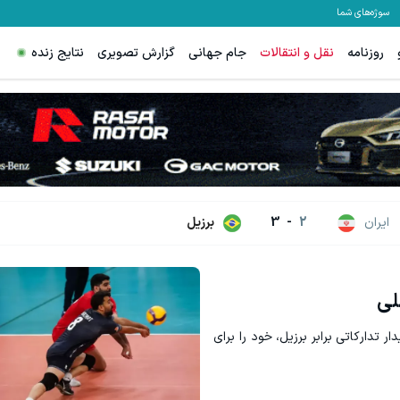
سوژه‌های شما
روزنامه
نقل و انتقالات
جام جهانی
گزارش تصویری
نتایج زنده
ترید XAUUSD با اسپرد از صفر پیپ
ثبت نام کنید
ثبت نام کنید
ایران
2
-
3
برزیل
لی
ار تدارکاتی برابر برزیل، خود را برای