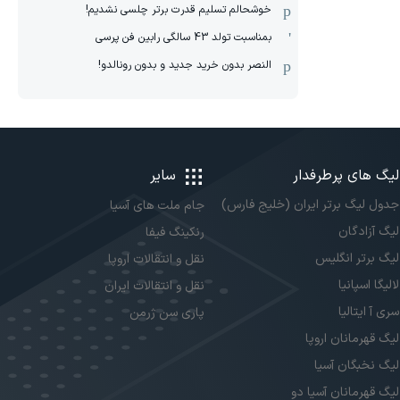
خوشحالم تسلیم قدرت برتر چلسی نشدیم!
بمناسبت تولد 43 سالگی رابین فن پرسی
النصر بدون خرید جدید و بدون رونالدو!
لیگ های پرطرفدار
سایر
جدول لیگ برتر ایران (خلیج فارس)
جام ملت های آسیا
لیگ آزادگان
رنکینگ فیفا
لیگ برتر انگلیس
نقل و انتقالات اروپا
لالیگا اسپانیا
نقل و انتقالات ایران
سری آ ایتالیا
پاری سن ژرمن
لیگ قهرمانان اروپا
لیگ نخبگان آسیا
لیگ قهرمانان آسیا دو