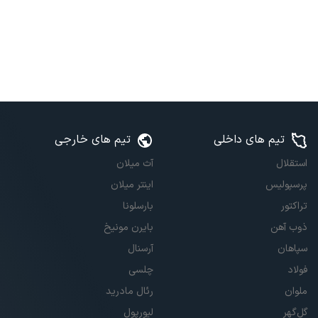
تیم های داخلی
تیم های خارجی
استقلال
آث میلان
پرسپولیس
اینتر میلان
تراکتور
بارسلونا
ذوب آهن
بایرن مونیخ
سپاهان
آرسنال
فولاد
چلسی
ملوان
رئال مادرید
گل‌گهر
لیورپول