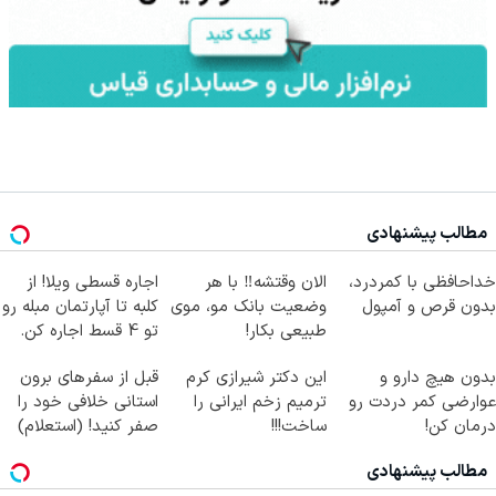
مطالب پیشنهادی
خداحافظی با کمردرد،
الان وقتشه‼️ با هر
اجاره‌ قسطی ویلا! از
بدون قرص و آمپول
وضعیت بانک مو، موی
کلبه تا آپارتمان مبله رو
طبیعی بکار!
تو 4 قسط اجاره کن.
بدون هیچ دارو و
این دکتر شیرازی کرم
قبل از سفرهای برون
عوارضی کمر دردت رو
ترمیم زخم ایرانی را
استانی خلافی خود را
درمان کن!
ساخت!!!
صفر کنید! (استعلام)
(پرسش‌نامه)
مطالب پیشنهادی