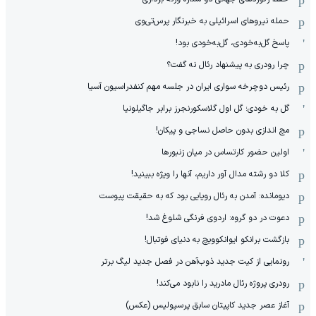
حمله نیروهای اسرائیلی به خبرنگار پرس‌تی‌وی
پاسخ گل‌به‌خودی، گل‌به‌خودی بود!
چرا رودری به پیشنهاد رئال نه گفت؟
رئیس دوچرخه سواری ایران در جلسه مهم کنفدراسیون آسیا
گل به خودی؛ گل اول گلاسکورنجرز برابر جاگیلونیا
مچ اندازی بدون حاصل نساجی و پیکان!
اولین حضور کارتساس در میان زنبورها
کلا دو‌ رشته مدال آور داریم، آنها را ویژه ببینید!
دیومانده: آمدن به رئال رویایی بود که به حقیقت پیوست
دعوت در دو گروه: اردوی فرنگی شلوغ شد!
بازگشت برانکو ایوانکوویچ به دنیای فوتبال!
رونمایی از کیت جدید ذوب‌آهن در فصل جدید لیگ برتر
رودری پروژه رئال مادرید را نابود می‌کند!
آغاز عصر جدید کاپیتان سابق پرسپولیس (عکس)