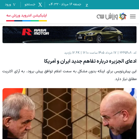
جمعه ۱۶ مرداد
-
04:32
جستجو
ورود
اپلیکیشن اندروید ورزش سه
کد:
2365908
17 خرداد 1405 ساعت 12:10
12.6K
بازدید
ادعای الجزیره درباره تفاهم جدید ایران و آمریکا
این پیش‌نویس برای اینکه بدون مشکل به سمت اعلام توافق پیش برود، به آرای اکثریت
مطلق نیاز دارد.