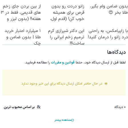
بدون ضامن وام بگیر،
زانو دردت رو بدون
از بین بردن جای زخم
طلا بخر 😍
قرص برای همیشه
های قدیمی، فقط در 3
خوب کن! (قدم اول،
هفته!! (بدون لیزر و
پرسش‌نامه)
جراحی)
با زاپیامکس، به راحتی
این دکتر شیرازی کرم
۱ میلیارد اعتبار خرید
درد زانو را درمان کنید!
ترمیم زخم ایرانی را
طلا | بدون ضامن و
ساخت!!!
چک
دیدگاه‌ها
لطفا قبل از ارسال دیدگاه خود، حتما
قوانین و مقررات
را مطالعه فرمایید.
در حال حاضر امکان ارسال دیدگاه برای این
خبر
وجود ندارد.
0
دیدگاه
بر اساس محبوب ترین
مشاهده بیشتر