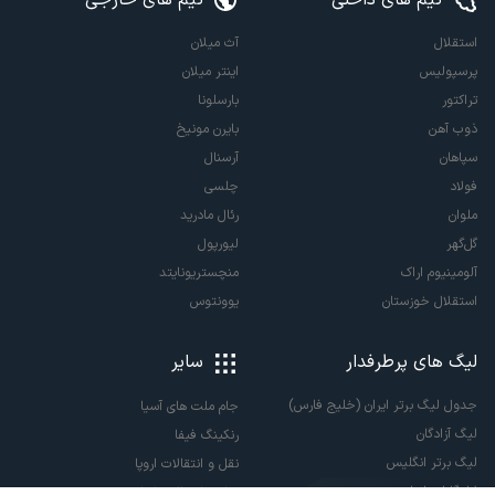
استقلال
آث میلان
پرسپولیس
اینتر میلان
تراکتور
بارسلونا
ذوب آهن
بایرن مونیخ
سپاهان
آرسنال
فولاد
چلسی
ملوان
رئال مادرید
گل‌گهر
لیورپول
آلومینیوم اراک
منچستریونایتد
استقلال خوزستان
یوونتوس
لیگ های پرطرفدار
سایر
جدول لیگ برتر ایران (خلیج فارس)
جام ملت های آسیا
لیگ آزادگان
رنکینگ فیفا
لیگ برتر انگلیس
نقل و انتقالات اروپا
لالیگا اسپانیا
نقل و انتقالات ایران