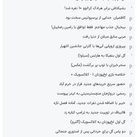
بشیکتاش برابر هرادک کرالوو 10 نفره شد!
کاظمیان: جدایی از پرسپولیس سخت بود
بیخیال جذب مهاجم: فقط توافق با رامین رضاییان!
مربی سابق میلان از دنیا رفت
پیروزی اروپایی آبی‌ها با گلزنی جانشین اللهیار
گل اول بنفیکا به هارتس (سیلوا)
سحرخیزان با توپ پر برگشت (عکس)
خلاصه بازی لخ‌پوزنان 1 - کلاکسویک 0
حضور سریع خریدهای جدید فراز در خرم آباد
رسمی: دروازه‌بان منچسترسیتی به لیدز پیوست
خیبر با اضافه شدن نفرات جدید، آماده فصل تازه
قالیباف در توییت جدید به ترامپ کنایه زد
گل اول لخ‌پوزنان به کلاکسویک (آگنرو)
دو پاس گل برای حردانی پس از استوری جنجالی