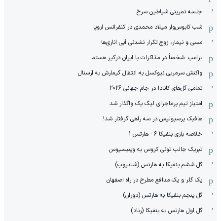
جلسه تمرینی شیاطین سرخ
شب کابوس‌وار میلاد محمدی در کنفرانس اروپا
مسی و نیمار، زوج تکرار نشدنی آبی اناری‌ها
ترامپ: شخصاً در مذاکرات با ایران درگیر هستم
واکنش سرمربی نیوکسل به انتقال گیمارش به آرسنال
تمامی گل‌های کانادا در جام جهانی 2026
امتیاز تیم پرماجرای لیگ یک واگذار شد
هافبک پرسپولیس در سه راهی گرفتار شد!
خلاصه بازی بنفیکا 6 - هارتس 1
تبریک جالب تونی کروس به وینیسیوس
گل ششم بنفیکا به هارتس (شلدروپ)
یک گلر و یک مدافع مطرح در راه اصفهان
گل پنجم بنفیکا به هارتس (دوران)
گل اول هارتس به بنفیکا (رناد)