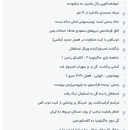
خوشامدگویی رئال مادرید به دیامونده
میلاد محمدی بالاخره در 11 نفر
حالا رسمی است: وینیسیوس شش ساله بست
اتاق فرماندهی نیروهای سعودی هدف حملات یمن
ذوب‌آهن با کیت متفاوت در فصل جدید (عکس)
بازگشت امیدوارکننده وینگر استقلال
خلاصه بازی جاگیلونیا 2 - گلاسکو رنجرز 1
آسانی برگشت، گل زد و سهراب امیدوار شد
یوونتوس - ناپولی ، فصل 2020 سری آ
رسمی: پدیده فرانسوی به پاری‌سن‌ژرمن پیوست
استقلال با سه گل به استقبال لیگ رفت
مراسم گرامیداشت روز خبرنگار و رونمایی از کیت ذوب آهن
اعلام رضایت ترامپ از روند مسائل مربوط به ایران
گل دوم جاگیلونیا به گلاسکورنجرز
حفظ رکوردهای جهانی دو ستاره وزنه برداری