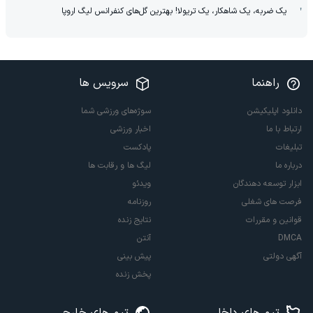
یک ضربه، یک شاهکار، یک تریولا! بهترین گل‌های کنفرانس لیگ اروپا
راهنما
سرویس ها
دانلود اپلیکیشن
سوژه‌های ورزشی شما
ارتباط با ما
اخبار ورزشی
تبلیغات
پادکست
درباره ما
لیگ ها و رقابت ها
ابزار توسعه دهندگان
ویدئو
فرصت های شغلی
روزنامه
قوانین و مقررات
نتایج زنده
DMCA
آنتن
آگهی دولتی
پیش بینی
پخش زنده
تیم های داخلی
تیم های خارجی