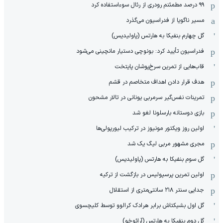
۹۹ درصد مطمئنم رودری از رئال سوءاستفاده کرد
مسیر ناگویا از فدراسیون می‌گذرد
گل چهارم بنفیکا به هارتس (پاولیدیس)
فدراسیون تأیید کرد: بونوچی دستیار مانچینی می‌شود
قاب‌هایی از تمرین سرخ‌پوشان پایتخت
هدف قرار دادن اهداف متخاصم در قشم
‏تمرینات نفس‌گیر سرمربی یونانی در تالار مشحون
بازی دوستانه بارسلونا لغو شد
اولین روز ویکتور مونیوز در ترکیب لیورپولی‌ها
مجری مشهور مربی لیگ یک شد
گل سوم بنفیکا به هارتس (پاولیدیس)
اولین تمرین پرسپولیس در بازگشت از ترکیه
جدایی سنتر ۲۱۸ سانتی‌متری از استقلال
گل اول بشیکتاش برابر هرادک کرالوو توسط کلیچسوی
گل دوم بنفیکا به هارتس (آرائوخو)