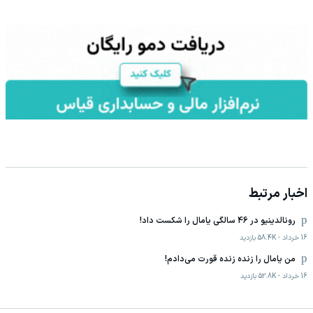
اخبار مرتبط
رونالدینیو در 46 سالگی یامال را شکست داد!
16 خرداد
-
58.4K
بازدید
من یامال را زنده زنده قورت می‌دادم!
16 خرداد
-
52.8K
بازدید