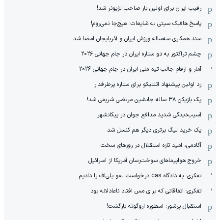
رقیب ایران برای اولین بار صاحب لژیونر شد!
پاسخ هافبک سیتی به شایعات: هیچ‌جا نمی‌روم!
سند همکاری سه‌ساله‌ ‌ورزش ایران و آذربایجان امضا شد
چشم تراکتور به دو ستاره ایران در جام جهانی ۲۰۲۶
آمار و ارقام جالب تیم ملی ایران در جام جهانی 2026
رد اولین پیشنهاد اتلتیکو برای ستاره پرطرفدار
یک بازیکن ۳۸ ساله جانشین مرتضی شریفی شد!
آسیب‌دیدگی شدید مدافع جوان در پیکانشهر
یک خرید لیگ برتری دیگر هم کنسل شد
آکادمی، امید تازه استقلال در روزهای سخت
خروج هواپیماهای سوخت‌رسان آمریکا از اسرائیل
تفکری: به دادگاه cas درخواست لغو پلی‌اف را دادیم
تفکری: اتفاقاتی که برای مس افتاد ناعادلانه بود
استقبال پرشور: اسطوره اروگوئه بازگشت!