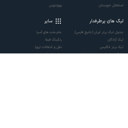
استقلال خوزستان
یوونتوس
لیگ های پرطرفدار
سایر
جدول لیگ برتر ایران (خلیج فارس)
جام ملت های آسیا
لیگ آزادگان
رنکینگ فیفا
لیگ برتر انگلیس
نقل و انتقالات اروپا
لالیگا اسپانیا
نقل و انتقالات ایران
سری آ ایتالیا
پاری سن ژرمن
لیگ قهرمانان اروپا
لیگ نخبگان آسیا
لیگ قهرمانان آسیا دو
لیگ برتر فوتسال