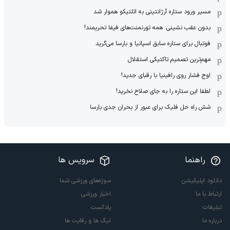
مسیر ورود ستاره آرژانتینی به اتلتیکو هموار شد
بدون عقب نشینی: همه تورنمنت‌های فیفا تحریمند!
فوتبال برای ستاره سابق اسپانیا و بارسا می‌گرید
مهم‌ترین تصمیم تاکتیکی استقلال
اوج فشار روی رافینیا با رقبای جدید!
لطفا این ستاره را به جای صلاح نخرید!
شش راه حل فلیک برای عبور از بحران جدی بارسا
راهنما
سرویس ها
دانلود اپلیکیشن
سوژه‌های ورزشی شما
ارتباط با ما
اخبار ورزشی
تبلیغات
پادکست
درباره ما
لیگ ها و رقابت ها