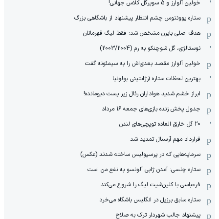
خولین آلوارز و 5 سوپرگل کلاس جهانی!
ستاره یوونتوس چشم انتظار پیشنهاد از باشگاهی بزرگ
هدف اصلی بایرن مشخص شد: فقط لیگ قهرمانان
نوستالژی، گل شوچنکو به رم (2003/2004)
خولین آلوارز مقصد بعدی‌اش را به سیمئونه گفت
بهترین لحظات ستاره آرژانتینی بولونیا
ابراز خشم شدید هواداران رئال زیر پست دیومانده!
جدول پخش زنده بازی‌های جمعه 16 مرداد
20 گل خارق العاده توپچی‌های لندن
قرارداد مهم آرسنال تمدید شد
سرمایه‌هایی که در پرسپولیس ساخته شدند (عکس)
ستاره چلسی: آمدن ژابی آلونسو به نفع من است
فرعباسی با کلین‌شیت لیگ را شروع می‌کند
ستاره سابق برزیل در انگلیس باشگاه می‌خرد
پیشنهاد جالب شهردار ترک به صلاح