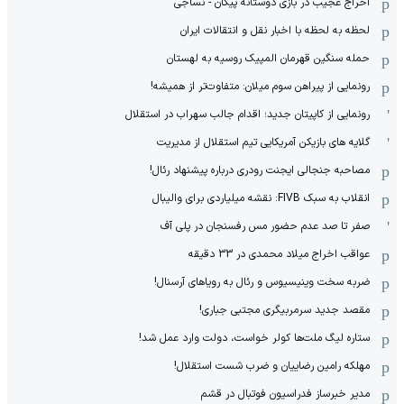
اخراج عجیب در بازی دوستانه پیکان - نساجی
لحظه به لحظه با اخبار نقل و انتقالات ایران
حمله سنگین قهرمان المپیک روسیه به لهستان
رونمایی از پیراهن سوم میلان: متفاوت‌تر از همیشه!
رونمایی از کاپیتان جدید؛ اقدام جالب سهراب در استقلال
گلایه های بازیکن آمریکایی تیم استقلال از مدیریت
مصاحبه جنجالی ایجنت رودری درباره پیشنهاد رئال!
انقلاب به سبک FIVB: نقشه میلیاردی برای والیبال
صفر تا صد عدم حضور مس رفسنجان در پلی آف
عواقب اخراج میلاد محمدی در 33 دقیقه
ضربه سخت وینیسیوس و رئال به رویاهای آرسنال!
مقصد جدید سرمربیگری مجتبی جباری!
ستاره لیگ ملت‌ها کولر خواست، دولت وارد عمل شد!
مهلکه رامین رضاییان و ضرب شست استقلال!
مدیر خبرساز فدراسیون فوتبال در قشم