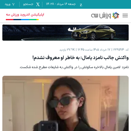
جمعه ۱۶ مرداد
-
14:28
جستجو
ورود
اپلیکیشن اندروید ورزش سه
کد:
2365914
17 خرداد 1405 ساعت 12:45
37.9K
بازدید
واکنش جالب نامزد یامال: به خاطر او معروف نشدم!
نامزد لامین یامال بالاخره سکوتش را در واکنش به شایعات مطرح شده شکست.