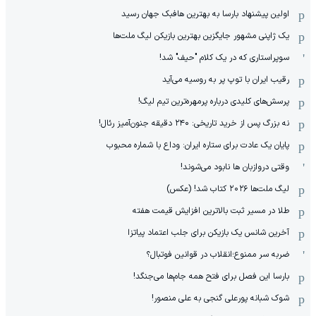
اولین پیشنهاد بارسا به بهترین هافبک جهان رسید
یک ژاپنی مشهور جایگزین بهترین بازیکن لیگ ملت‌ها
سوپراستاری که در یک کلام "حیف" شد!
رقیب ایران با توپ پر به روسیه می‌آید
پرسش‌های کلیدی درباره پرمهره‌ترین تیم لیگ!
نه بزرگ پس از خرید تاریخی: ۲۴۰ دقیقه جنون‌آمیز رئال!
پایان یک عادت برای ستاره ایران: وداع با شماره محبوب
وقتی دروازبان ها نابود می‌شوند!
لیگ ملت‌ها ٢٠٢۶ کتاب شد! (عکس)
طلا در مسیر ثبت بالاترین افزایش قیمت هفته
آخرین شانس یک بازیکن برای جلب اعتماد پیاتزا
ضربه سر ممنوع؛انقلاب در قوانین فوتبال؟
بارسا این فصل برای فتح همه جام‌ها می‌جنگد!
شوک شبانه پورعلی گنجی به علی منصور!