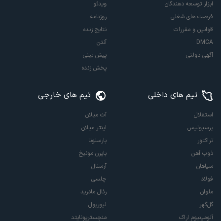
ابزار توسعه دهندگان
ویدئو
فرصت های شغلی
روزنامه
قوانین و مقررات
نتایج زنده
DMCA
آنتن
آگهی دولتی
پیش بینی
پخش زنده
تیم های داخلی
تیم های خارجی
استقلال
آث میلان
پرسپولیس
اینتر میلان
تراکتور
بارسلونا
ذوب آهن
بایرن مونیخ
سپاهان
آرسنال
فولاد
چلسی
ملوان
رئال مادرید
گل‌گهر
لیورپول
آلومینیوم اراک
منچستریونایتد