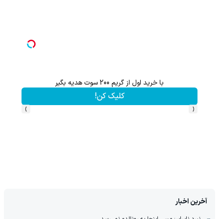
با خرید اول از گریم 200 سوت هدیه بگیر
کلیک کن!
›
‹
آخرین اخبار