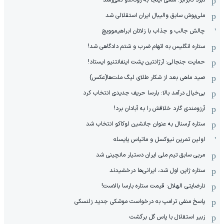
نبرد نابرابر: مسی اینجا به رونالدو نمی‌رسد
ملی‌پوش سابق والیبال ایران استقلالی شد
چالش جالب و جذاب با زلاتان ابراهیموویچ
ستاره انگلیس به اتهام ضرب و شتم دادگاهی شد!
حمایت جنجالی: آرژانتین پشت اینفانتنیو ایستاد!
صید ماهی بعد از شکار طلای لیگ ملت‌ها(عکس)
بی‌خیال درآمد بالا: بارسا حریف جدیدی انتخاب کرد
آرزومندی گارد خلاقش را به آبادان برد!
ستاره آرسنال به عنوان جانشین لوکاکو انتخاب شد
اولین تمرین نیوکسل و ماتیاس یایسله
مربی سابق تیم ملی ایران دستیار مانچینی شد
ستاره ژاپن اول شد، ایرانی‌ها درخشیدند
نارضایتی الهلال: قیمت ستاره بارسا بالاست!
پاسخ منفی ترامپ به درخواست موشکی جدید زلنسکی
زبیر استقلال با پاس گل برگشت