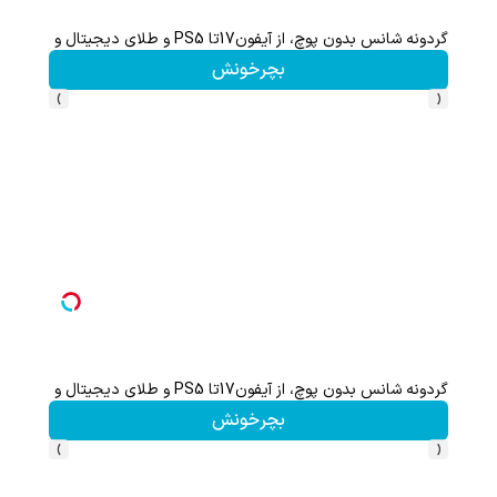
گردونه شانس بدون پوچ، از آیفون17تا PS5 و طلای دیجیتال و دلار🔥
بچرخونش
›
‹
گردونه شانس بدون پوچ، از آیفون17تا PS5 و طلای دیجیتال و دلار🔥
از آیفون 17 تا پلی استیشن 5 جایزه ببر 🎮😍📱 | بازی کن ، گردونه
بچرخونش
›
‹