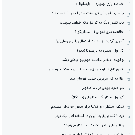
خلاصه بازی اودینزه 1 - بارسلونا 0
بارسلونا قهرمانی تورنمنت سه‌جانبه را از دست داد
یک کشور دیگر به توافق مکه خواهد پیوست
خالاصه بازی ناپولی 1 - سلتاویگو 1
آخرین آپدیت از مقصد احتمالی رامین رضاییان!
گل اول اودینزه به بارسلونا (بایو)
والورده: انتظار نداشتم مورینیو اینطور باشد
اتفاق تلخ در اولین بازی یایسله روی نیمکت نیوکسل
آغاز به کار سرمربی جدید قهرمان آسیا
دو خرید پایانی در راه اصفهان
گل اول سلتاویگو به ناپولی (جوتگلا)
نیکفر: منتظر رأی CAS برای مجوز حرفه‌ای هستیم
برد ۲ گله برزیلی‌ها ایران در آستانه آغاز لیگ برتر
وقتی ملی‌پوشان تکواندو خبرنگار می‌شوند
خلاصه بازی بارسلونا 1 - ناتینگهام فارست 0