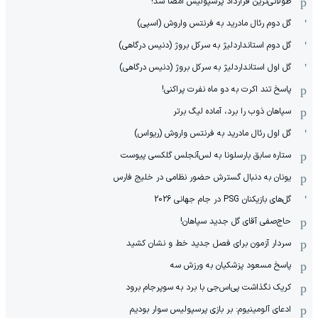
طولانی‌ترین قرارداد پرسپولیس امضا شد!
گل دوم رئال مادرید به فرنتس واروش (اسپی)
گل دوم استانداردلیژ به سرکل بروژ (دنیس درگاهی)
گل اول استانداردلیژ به سرکل بروژ (دنیس درگاهی)
پاسخ تند اکرت به دو ماه نفرت پراکنی!
سپاهان ذوب را برد، آماده لیگ برتر
گل اول رئال مادرید به فرنتس واروش (ریواس)
ستاره سابق بارسلونا به لس‌آنجلس گلکسی پیوست
یونان به دنبال گسترش حضور نظامی در خلیج فارس
گل‌های بازیکنان PSG در جام جهانی 2026
حاج‌صفی آقای گل جدید سپاهان!
سردار آزمون برای فصل جدید خط و نشان کشید
پاسخ مسعود پزشکیان به ورزش سه
کریک نگذاشت پی‌اس‌جی با برد به سوپرجام برود
ادعای آلومینیوم: بر بازی پرسپولیس سوار بودیم