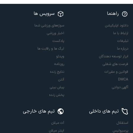
راهنما
سرویس ها
دانلود اپلیکیشن
سوژه‌های ورزشی شما
ارتباط با ما
اخبار ورزشی
تبلیغات
پادکست
درباره ما
لیگ ها و رقابت ها
ابزار توسعه دهندگان
ویدئو
فرصت های شغلی
روزنامه
قوانین و مقررات
نتایج زنده
DMCA
آنتن
آگهی دولتی
پیش بینی
پخش زنده
تیم های داخلی
تیم های خارجی
استقلال
آث میلان
پرسپولیس
اینتر میلان