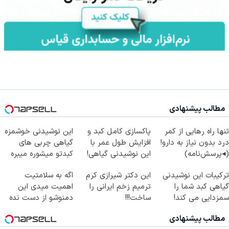
مطالب پیشنهادی
تنها راه رهایی از کمر
پاکسازی کامل کبد و
این نوشیدنی خوشمزه
درد بدون نیاز به دارو!
افزایش طول عمر با
گیاهی چربی های
(◂پرسش‌نامه)
این نوشیدنی گیاهی!
کبدتو میشوره میبره
کلیک جهت خرید
ترکیبات این نوشیدنی
این دکتر شیرازی کرم
اگه به سلامتیت
گیاهی کبد شما را
ترمیم زخم ایرانی را
اهمیت میدی این
سمزدایی می کند!
ساخت!!!
دمنوشو از دست نده
با55%تخفیف
مطالب پیشنهادی