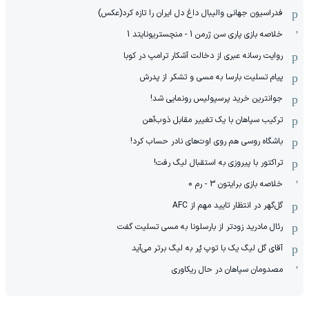
فدراسیون جهانی والیبال داغ دل ایران را تازه کرد(عکس)
خلاصه بازی پاری سن ژرمن 1 - منچستریونایتد 1
روایت رسانه عبری از دخالت آشکار ترامپ در کوبا
پیام تسلیت بارسا به مسی و تشکر از پدرش
جوانترین خرید پرسپولیس رونمایی شد!
ترکیب سپاهان با یک تغییر مقابل ذوب‌آهن
باشگاه روسی هم روی اوت‌های نادر حساب کرد!
تراکتور با پیروزی به استقبال لیگ رفت!
خلاصه بازی برایتون 3 - رم 0
گل‌گهر در انتظار تایید مهم از ‌AFC
رئال مادرید زودتر از بارسلونا به مسی تسلیت گفت
آقای گل لیگ یک با توپ پُر به لیگ برتر می‌آید
مصدومان سپاهان در حال ریکاوری