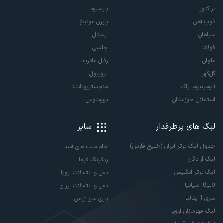
تراکتور
بارسلونا
ذوب آهن
بایرن مونیخ
سپاهان
آرسنال
فولاد
چلسی
ملوان
رئال مادرید
گل‌گهر
لیورپول
آلومینیوم اراک
منچستریونایتد
استقلال خوزستان
یوونتوس
لیگ های پرطرفدار
سایر
جدول لیگ برتر ایران (خلیج فارس)
جام ملت های آسیا
لیگ آزادگان
رنکینگ فیفا
لیگ برتر انگلیس
نقل و انتقالات اروپا
لالیگا اسپانیا
نقل و انتقالات ایران
سری آ ایتالیا
پاری سن ژرمن
لیگ قهرمانان اروپا