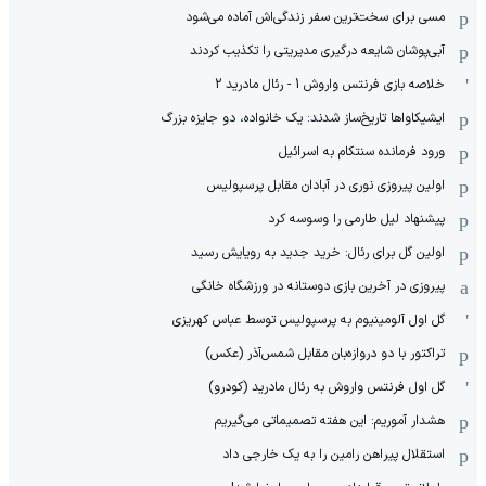
مسی برای سخت‌ترین سفر زندگی‌اش آماده می‌شود
آبی‌پوشان شایعه درگیری مدیریتی را تکذیب کردند
خلاصه بازی فرنتس واروش 1 - رئال مادرید 2
ایشیکاوا‌ها تاریخ‌ساز شدند: یک خانواده، دو جایزه بزرگ
ورود فرمانده سنتکام به اسرائیل
اولین پیروزی نوری در آبادان مقابل پرسپولیس
پیشنهاد لیل طارمی را وسوسه کرد
اولین گل برای رئال: خرید جدید به رویایش رسید
پیروزی در آخرین بازی دوستانه در ورزشگاه خانگی
گل اول آلومینیوم به پرسپولیس توسط عباس کهریزی
تراکتور با دو دروازه‌بان مقابل شمس‌آذر (عکس)
گل اول فرنتس واروش به رئال مادرید (کودرو)
هشدار آموریم: این هفته تصمیماتی می‌گیریم
استقلال پیراهن رامین را به یک خارجی داد