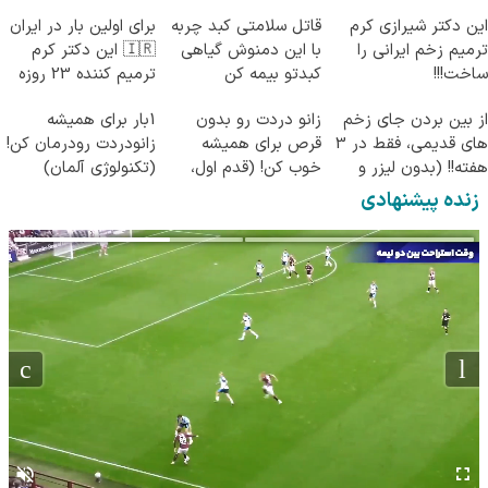
این دکتر شیرازی کرم
قاتل سلامتی کبد چربه
برای اولین بار در ایران
ترمیم زخم ایرانی را
با این دمنوش گیاهی
🇮🇷 این دکتر کرم
ساخت!!!
کبدتو بیمه کن
ترمیم کننده 23 روزه
ساخت!
از بین بردن جای زخم
زانو دردت رو بدون
1بار برای همیشه
های قدیمی، فقط در 3
قرص برای همیشه
زانودردت رودرمان کن!
هفته!! (بدون لیزر و
خوب کن! (قدم اول،
(تکنولوژی آلمان)
جراحی)
پرسش‌نامه)
◂پرسشنامه▸
زنده پیشنهادی