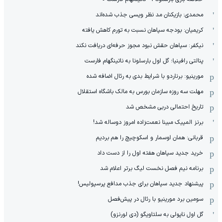
محمدی: بازیکنان مد نظر ویسی جذب شده‌اند
کریمیان: بودجه سپاهان نسبت به تورم کاهش یافته
نیکفر: سپاهان حقش نبود مجوز حرفه‌ای دریافت نکند
پنالتی رافینیا؛ گل اول بارسلونا به ناتینگهام فارست
مورینیو: برناردو با شرایط بدی به رئال اضافه شده
مهلت سه روزه سازمان بورس به مالک باشگاه استقلال
تاریخ احتمالی دربی مشخص شد
برنز المپیک مبینا نعمت‌زاده امروز دوساله شد!
قربانی: همان اوسمار و اسکوچیچ را هم بردیم
خرید جدید سپاهان هفته اول را از دست داد
برنامه نیم فصل نخست لیگ برتر اعلام شد
پیشنهاد جدید سپاهان برای جذب مدافع پرسپولیس!
سومین برد مورینیو با رئال در پیش‌فصل
گل اول ناپولی به سلتاویگو (دی لورنزو)