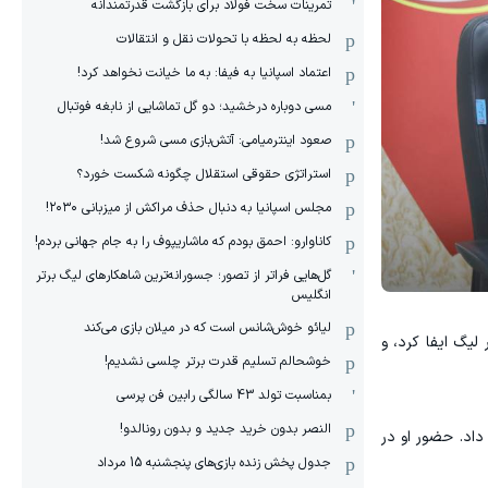
تمرینات سخت فولاد برای بازگشت قدرتمندانه
لحظه به لحظه با تحولات نقل و انتقالات
اعتماد اسپانیا به فیفا: به ما خیانت نخواهد کرد!
مسی دوباره درخشید؛ دو گل تماشایی از نابغه فوتبال
صعود اینترمیامی: آتش‌بازی مسی شروع شد!
استراتژی حقوقی استقلال چگونه شکست خورد؟
مجلس اسپانیا به دنبال حذف مراکش از میزبانی ۲۰۳۰!
کاناوارو: احمق بودم که ماشاریپوف را به جام جهانی بردم!
گل‌هایی فراتر از تصور؛ جسورانه‌ترین شاهکارهای لیگ برتر
انگلیس
لیائو خوش‌شانس است که در میلان بازی می‌کند
یگ ایفا کرد، و
خوشحالم تسلیم قدرت برتر چلسی نشدیم!
بمناسبت تولد 43 سالگی رابین فن پرسی
النصر بدون خرید جدید و بدون رونالدو!
داد. حضور او در
جدول پخش زنده بازی‌های پنجشنبه 15 مرداد