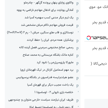
واکاوی زوایای پنهان پرونده گل‌گهر - چادرملو
انک مو، موی
آمادگی یونایتد برای انتقال مهاجم ناراضی به یووه
یک تیم دیگر مدعی کسب سهمیه آسیا شد
 قدیم بخر
قیمت فروش مهاجم ناکام میلان مشخص شد
نوستالژی و قاب های سنگین، میلان 1 - رم 2 (2006/2007)
پزشکیان: همه مردم، ایران را حفظ کردند
رسمی: صالح مخدومی سرمربی فصل آینده کاله
 قدیم بخر
کنایه مالک باشگاه عربستانی به محمد صلاح
مایورکا پاری‌سن‌ژرمن را نابود کرد
یجی‌کالا (
برد مهم اسماعیل کارتال در لیگ قهرمانان اروپا
عضو هیئت‌رئیسه فدراسیون در باشگاه پرسپولیس
یک باخت عجیب دیگر برای قهرمان آسیا
خلاصه بازی ناپولی 2 - اوساسونا 1
ظریف: ایران نیازمند سیاست خارجی متوازن و چندوجهی
گل دوم ناپولی به اوساسونا توسط لوکا