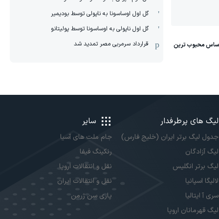
گل اول اوساسونا به ناپولی توسط بودیمیر
گل اول ناپولی به اوساسونا توسط پولیتانو
قرارداد سرمربی مصر تمدید شد
لیگ های پرطرفدار
سایر
جدول لیگ برتر ایران (خلیج فارس)
جام ملت های آسیا
لیگ آزادگان
رنکینگ فیفا
لیگ برتر انگلیس
نقل و انتقالات اروپا
لالیگا اسپانیا
نقل و انتقالات ایران
سری آ ایتالیا
پاری سن ژرمن
لیگ قهرمانان اروپا