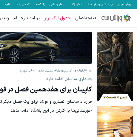
پیش بینی
اپلیکیشن ورزش سه
پخش زنده
اخبار ورزشی
پادکست
تماس با ما
تبلیغات
صفحه‌اصلی
جدول لیگ برتر
برنامه بــرجـــام
ویدیو
کد:
2365967
17 خرداد 1405 ساعت 15:53
10.9K
بازدید
وفاداری ساسان ادامه دارد
کاپیتان برای هفدهمین فصل در فولا
قرارداد ساسان انصاری و فولاد برای یک فصل دیگر تمد
خوزستانی‌ها به کارش در این باشگاه ادامه بدهد.