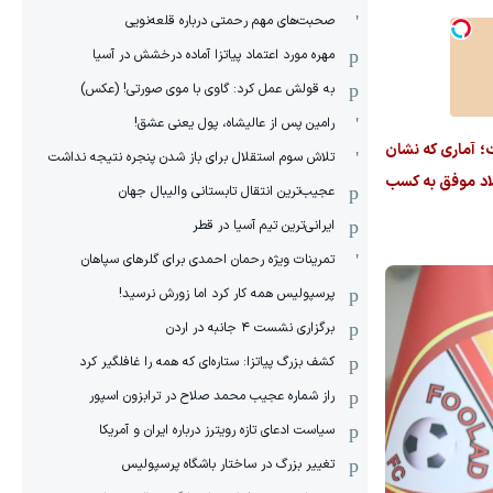
صحبت‌های مهم رحمتی درباره قلعه‌نویی
مهره مورد اعتماد پیاتزا آماده درخشش در آسیا
به قولش عمل کرد: گاوی با موی صورتی! (عکس)
رامین پس از عالیشاه، پول یعنی عشق!
یدان رفته و حاصل کار او ۵۳ گل و ۳۸ پاس گل بوده است؛ آماری که نشان
تلاش سوم استقلال برای باز شدن پنجره نتیجه نداشت
ولاد موفق به کسب
عجیب‌ترین انتقال تابستانی والیبال جهان
ایرانی‌ترین تیم آسیا در قطر
تمرینات ویژه رحمان احمدی برای گلرهای سپاهان
پرسپولیس همه کار کرد اما زورش نرسید!
برگزاری نشست ۴ جانبه در اردن
کشف بزرگ پیاتزا: ستاره‌ای که همه را غافلگیر کرد
راز شماره عجیب محمد صلاح در ترابزون اسپور
سیاست ادعای تازه رویترز درباره ایران و آمریکا
تغییر بزرگ در ساختار باشگاه پرسپولیس