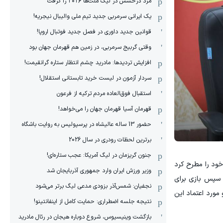
مزد درخشش در لیگ ملت‌ها ٢٠٢۶ را گرفت
یک ایرانی سرمربی جدید تیم ملی والیبال نیجریه!
قوانین جدید داوری در فصل جدید فوتبال اروپا!
وقتی گربیج سرمربی، در زمین هم قهرمان جهان بود
افزایش تردیدها: مادرید چشم انتظار ستاره گرانقیمت!
سردار آزمون در لیست خرید تابستانی استقلال!
استقبال فوق‌‌العاده مردم ترکیه از فرعون
قهرمان آسیا قهرمان جهان را می‌خواهد!
حضور 13 ساله عالیشاه در پرسپولیس به روایت باشگاه
برترین لحظات رودری در سال 2026
جنون گریزمان در لیگ آمریکا: عجب ستاره‌ای!
 خود را مطرح کرد
وزیر ورزش ایران وارد جمهوری آذربایجان شد
 سپس بازی برای
نجفیان: شمس‌آذر بزودی مدعی لیگ برتر می‌شود
و مورد اعتماد این
نتیجه جلسه اضطراری: حمایت کامل از اینفانتینو!
بازگشت وینیسیوس، شروع دوباره هیجان در رئال مادرید