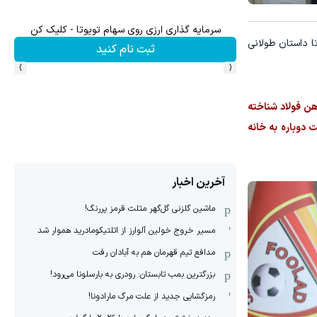
سرمایه گذاری ارزی روی سهام تویوتا - کلیک کن
ا داستان طولانی
ثبت نام کنید
›
‹
اهن فولاد شناخته
 دوباره به خانه
آخرین اخبار
ماشین گلزنی گل‌گهر مثلث قرمز پررنگ!
مسیر خروج خولین آلوارز از اتلتیکومادرید هموار شد
مدافع تیم قهرمان هم به آبادان رفت
بزرگترین بمب تابستان: رودری به بارسلونا می‌رود!
رمزگشایی جدید از علت مرگ مارادونا!