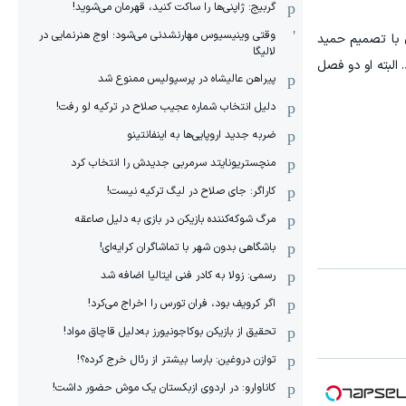
گربیج: ژاپنی‌ها را ساکت کنید، قهرمان می‌شوید!
وقتی وینیسیوس مهارنشدنی می‌شود؛ اوج هنرنمایی در
 با تصمیم حمید
لالیگا
 البته او دو فصل
پیراهن عالیشاه در پرسپولیس ممنوع شد
دلیل انتخاب شماره عجیب صلاح در ترکیه لو رفت!
ضربه جدید اروپایی‌ها به اینفانتینو
منچستریونایتد سرمربی جدیدش را انتخاب کرد
کاراگر: جای صلاح در لیگ ترکیه نیست!
مرگ شوکه‌کننده بازیکن در بازی به دلیل صاعقه
باشگاهی بدون شهر با تماشاگران کرایه‌ای!
رسمی: زولا به کادر فنی ایتالیا اضافه شد
اگر کرویف بود، فران تورس را اخراج می‌کرد!
تحقیق از بازیکن بوکاجونیورز به‌دلیل قاچاق مواد!
توازن دروغین: بارسا بیشتر از رئال خرج کرده؟!
کاناوارو: در اردوی ازبکستان یک موش حضور داشت!