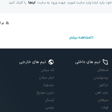
خود باید ابتدا وارد سایت شوید. جهت ورود به سایت
اینجا
را کلیک کنید
مشاهده بیشتر
تیم های داخلی
تیم های خارجی
استقلال
آث میلان
پرسپولیس
اینتر میلان
تراکتور
بارسلونا
ذوب آهن
بایرن مونیخ
سپاهان
آرسنال
فولاد
چلسی