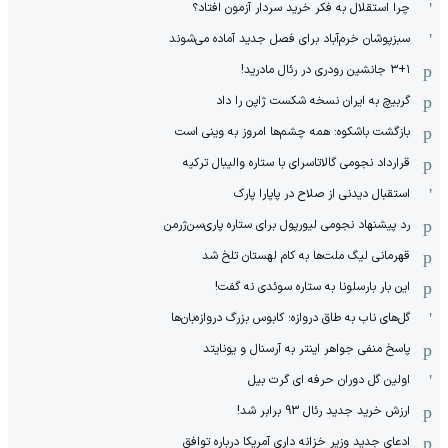
چرا استقلال به فکر خرید سردار آزمون افتاد؟
سبزپوشان خرم‌آباد برای فصل جدید آماده می‌شوند
۳+۱ جانشین رودری در رئال مادرید!
گربیچ به ایران نسخه شکست ژاپن را داد
بازگشت باشکوه: همه چشم‌ها امروز به وینی است
قرارداد نجومی گالاتاسرای با ستاره والیبال ترکیه
استقبال دیدنی از صلاح در پاپارا پارک
رد پیشنهاد نجومی لیورپول برای ستاره پاری‌سن‌ژرمن
قهرمانی لیگ ملت‌ها به کام لهستان تلخ شد
این بار بارسلونا به ستاره سوئدی نه گفت!
گل‌های ناب به طاق دروازه؛ کابوس بزرگ دروازه‌بان‌ها
پاسخ منفی جواهر اینتر به آرسنال و یونایتد
اولین گل دوران حرفه ای گرت بیل
ارزش خرید جدید رئال 93 برابر شد!
ادعای جدید وزیر خزانه داری آمریکا درباره توافق