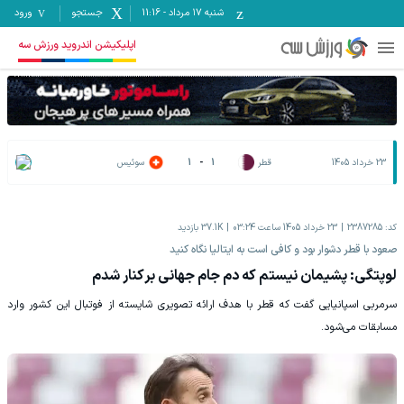
شنبه ۱۷ مرداد
-
11:16
جستجو
ورود
اپلیکیشن اندروید ورزش سه
23 خرداد 1405
قطر
1
-
1
سوئیس
کد:
2387285
23 خرداد 1405 ساعت 03:24
37.1K
بازدید
صعود با قطر دشوار بود و کافی است به ایتالیا نگاه کنید
لوپتگی: پشیمان نیستم که دم جام جهانی برکنار شدم
سرمربی اسپانیایی گفت که قطر با هدف ارائه تصویری شایسته از فوتبال این کشور وارد
مسابقات می‌شود.