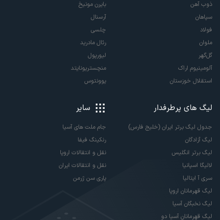
ذوب آهن
بایرن مونیخ
سپاهان
آرسنال
فولاد
چلسی
ملوان
رئال مادرید
گل‌گهر
لیورپول
آلومینیوم اراک
منچستریونایتد
استقلال خوزستان
یوونتوس
لیگ های پرطرفدار
سایر
جدول لیگ برتر ایران (خلیج فارس)
جام ملت های آسیا
لیگ آزادگان
رنکینگ فیفا
لیگ برتر انگلیس
نقل و انتقالات اروپا
لالیگا اسپانیا
نقل و انتقالات ایران
سری آ ایتالیا
پاری سن ژرمن
لیگ قهرمانان اروپا
لیگ نخبگان آسیا
لیگ قهرمانان آسیا دو