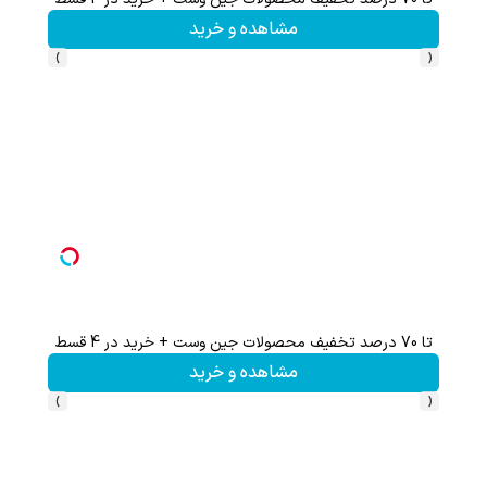
مشاهده و خرید
›
‹
تا 70 درصد تخفیف محصولات جین وست + خرید در 4 قسط
%
مشاهده و خرید
›
‹