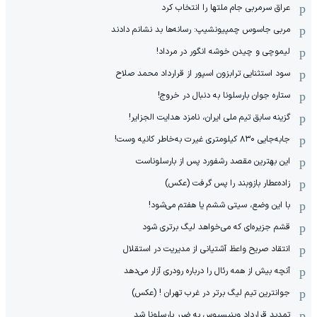
عراق سرمربی جام ملتها را انتخاب کرد
مربی جاسوس چمپیونشیپ: رسانه‌ها بد نشانم دادند
لیموچی و چیدن خوشه انگور در مرداد!
سود استثنایی ترابزون اسپور از قرارداد محمد صلاح
ستاره جوان بارسلونا به دنبال در خروج!
گزینه سابق تیم ملی ایران، نامزد هدایت الجزایر!
جابه‌جایی ۸۳۰ کیلومتری غیرت به‌خاطر کانیه وست!
این بهترین مقصد رشفورد پس از بارسلوناست
زاده‌عطار بازوبند را پس گرفت (عکس)
با این وضع، سیتی ششم یا هفتم می‌شود!
قشم جزیره‌ای که می‌خواهد لیگ برتری شود
انتقاد صریح واعظ آشتیانی از مدیریت در استقلال
آنچه بیش از همه رئال را درباره رودری آزار می‌دهد
جوانترین تیم لیگ برتر در غرب تهران ! (عکس)
تمدید قرارداد وینیسیوس به ضرر بارسلونا شد