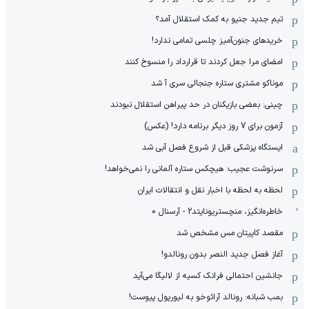
تیم جدید جنپو به کمک استقلال آمد؟
خریدهای جنون‌آمیز چلسی تمامی ندارد!
امضای مرا جعل کردند تا قرارداد را منسوخ کنند
موناکو مشتری ستاره جنجالی سری آ شد
چینی: بعضی بازیکنان در حد پیراهن استقلال نبودند
آزمون برای 7 روز دیگر برنامه دارد! (عکس)
ایستگاه پزشکی قبل از شروع فصل آبی شد
سرنوشت عجیب: هیچکس ستاره آلمانی را نمی‌خواهد!
لحظه به لحظه با اخبار نقل و انتقالات ایران
خاطره‌انگیز، منچستریونایتد2 - آرسنال 0
مقصد کاپیتان مس مشخص شد
آغاز فصل جدید النصر بدون رونالدو!
جانشین احتمالی فرانک کسیه از لالیگا می‌آید
بمب شبانه: رونالد آرائوخو به لیورپول پیوست!