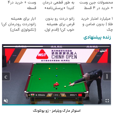
محصولات جین وست
به طور قطعی درمان
وست + خرید در4
+ خرید در 4 قسط
کنید! ◗پرسش‌نامه◖
قسطه
۱ میلیارد اعتبار خرید
زانو دردت رو بدون
1بار برای همیشه
طلا | بدون ضامن و
قرص برای همیشه
زانودردت رودرمان کن!
چک
خوب کن! (قدم اول،
(تکنولوژی آلمان)
پرسش‌نامه)
◂پرسشنامه▸
زنده پیشنهادی
اسنوکر مارک ویلیامز - ژو یوئلونگ