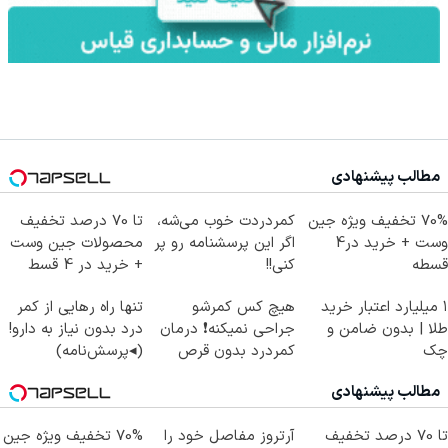
مطالب پیشنهادی
70% تخفیف ویژه جین
کمردردت خوب می‌شه،
تا 70 درصد تخفیف
وست + خرید در4
اگر این پرسشنامه رو پر
محصولات جین وست
قسطه
کنی!!
+ خرید در 4 قسط
۱ میلیارد اعتبار خرید
هیچ کس کمرشو
تنها راه رهایی از کمر
طلا | بدون ضامن و
جراحی نمیکنه❗ درمان
درد بدون نیاز به دارو!
چک
کمردرد بدون قرص
(◂پرسش‌نامه)
(پرسشنامه)
مطالب پیشنهادی
تا 70 درصد تخفیف
آرتروز مفاصل خود را
70% تخفیف ویژه جین