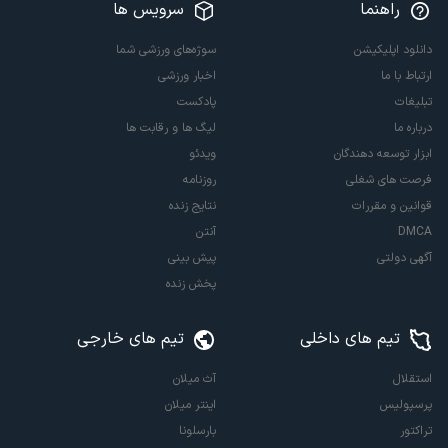
راهنما
سرویس ها
دانلود اپلیکیشن
سوژه‌های ورزشی شما
ارتباط با ما
اخبار ورزشی
تبلیغات
پادکست
درباره ما
لیگ ها و رقابت ها
ابزار توسعه دهندگان
ویدئو
فرصت های شغلی
روزنامه
قوانین و مقررات
نتایج زنده
DMCA
آنتن
آگهی دولتی
پیش بینی
پخش زنده
تیم های داخلی
تیم های خارجی
استقلال
آث میلان
پرسپولیس
اینتر میلان
تراکتور
بارسلونا