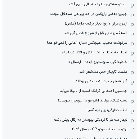
موناکو مشتری ستاره جنجالی سری آ شد
چینی: بعضی بازیکنان در حد پیراهن استقلال نبودند
آزمون برای 7 روز دیگر برنامه دارد! (عکس)
ایستگاه پزشکی قبل از شروع فصل آبی شد
سرنوشت عجیب: هیچکس ستاره آلمانی را نمی‌خواهد!
لحظه به لحظه با اخبار نقل و انتقالات ایران
خاطره‌انگیز، منچستریونایتد2 - آرسنال 0
مقصد کاپیتان مس مشخص شد
آغاز فصل جدید النصر بدون رونالدو!
جانشین احتمالی فرانک کسیه از لالیگا می‌آید
بمب شبانه: رونالد آرائوخو به لیورپول پیوست!
شکست‌ناپذیرترین تیم آسیا
نیمار سه بار تا نزدیکی پیوستن به رئال پیش رفت
برترین لحظات موتو GP در سال 2026
دو خرید بعدی پرسپولیس مشخص شدند