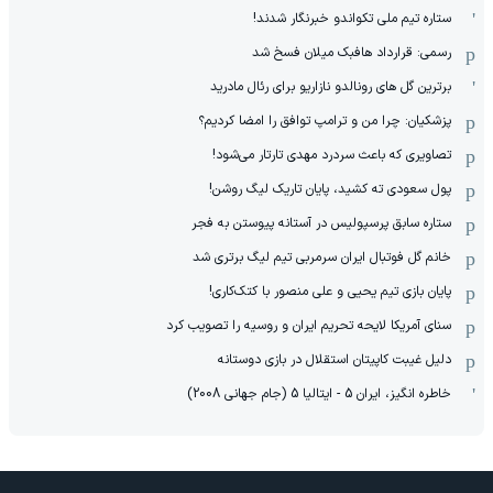
ستاره تیم ملی تکواندو خبرنگار شدند!
رسمی: قرارداد هافبک میلان فسخ شد
برترین گل های رونالدو نازاریو برای رئال مادرید
پزشکیان: چرا من و ترامپ توافق را امضا کردیم؟
تصاویری که باعث سردرد مهدی تارتار می‌شود!
پول سعودی ته کشید، پایان تاریک لیگ روشن!
ستاره سابق پرسپولیس در آستانه پیوستن به فجر
خانم گل فوتبال ایران سرمربی تیم لیگ برتری شد
پایان بازی تیم یحیی و علی منصور با کتک‌کاری!
سنای آمریکا لایحه تحریم ایران و روسیه را تصویب کرد
دلیل غیبت کاپیتان استقلال در بازی دوستانه
خاطره انگیز، ایران 5 - ایتالیا 5 (جام جهانی 2008)