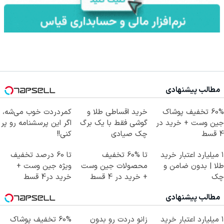
مطالب پیشنهادی
60% تخفیف پوشاک
خرید اقساطی طلا و
کمردردت خوب می‌شه،
جین وست + خرید در
گوشی فقط با یک برگ
اگر این پرسشنامه رو پر
4 قسط
چک صیادی
کنی!!
۱ میلیارد اعتبار خرید
تا %60 تخفیف
تا 60 درصد تخفیف
طلا | بدون ضامن و
محصولات جین وست
ویژه جین وست +
چک
+ خرید در 4 قسط
خرید در4 قسط
مطالب پیشنهادی
۱ میلیارد اعتبار خرید
زانو دردت رو بدون
60% تخفیف پوشاک