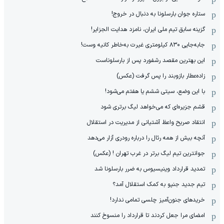
ستاره جوان بارسلونا به دنبال در خروج!
گزینه سابق تیم ملی ایران، نامزد هدایت الجزایر!
جابه‌جایی ۸۳۰ کیلومتری غیرت به‌خاطر کانیه وست!
این بهترین مقصد رشفورد پس از بارسلوناست
زاده‌عطار بازوبند را پس گرفت (عکس)
با این وضع، سیتی ششم یا هفتم می‌شود!
قشم جزیره‌ای که می‌خواهد لیگ برتری شود
انتقاد صریح واعظ آشتیانی از مدیریت در استقلال
آنچه بیش از همه رئال را درباره رودری آزار می‌دهد
جوانترین تیم لیگ برتر در غرب تهران ! (عکس)
تمدید قرارداد وینیسیوس به ضرر بارسلونا شد
تیم جدید جنپو به کمک استقلال آمد؟
خریدهای جنون‌آمیز چلسی تمامی ندارد!
امضای مرا جعل کردند تا قرارداد را منسوخ کنند