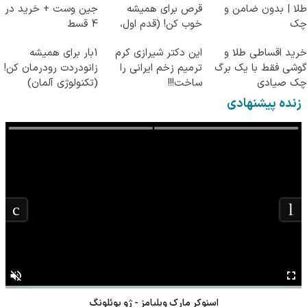
طلا | بدون ضامن و
قرص برای همیشه
جین وست + خرید در
چک
خوب کن! (قدم اول،
4 قسط
پرسش‌نامه)
خرید اقساطی طلا و
این دکتر شیرازی کرم
1بار برای همیشه
گوشی فقط با یک برگ
ترمیم زخم ایرانی را
زانودردت رودرمان کن!
چک صیادی
ساخت!!!
(تکنولوژی آلمان)
◂پرسشنامه▸
زنده پیشنهادی
اسنوکر مارک ویلیامز - ژو یوئلونگ