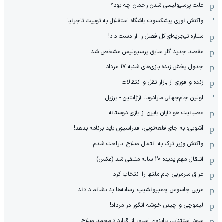
علت پرسپولیسی شدن رحمان چه بود؟
واکنش نوری پیشکسوت باشگاه استقلال به توییت تاجرنیا
ستاره نیجریه‌ای کل فصل را از دست داد!
مقصد جدید گلر سابق پرسپولیس مشخص شد
جدول پخش زنده بازی‌های شنبه 17 مرداد
زنده و فوری از بازار نقل و انتقالات
اولین جام‌جهانی مارادونا، آرژانتین - برزیل
عصبانیت هواداران بایرن از بازی دوستانه
آشوبی: به جای قلعه‌نویی، فدراسیون باید برنامه بدهد!
واکنش وزیر ترک به انتقال صلاح: ناراحت شدم
انتقال مهم پدیده 20 ساله منتفی شد (عکس)
عراق سرمربی جام ملتها را انتخاب کرد
مربی جاسوس چمپیونشیپ: رسانه‌ها بد نشانم دادند
لیموچی و چیدن خوشه انگور در مرداد!
سود استثنایی ترابزون اسپور از قرارداد محمد صلاح