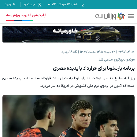
شنبه ۱۷ مرداد
-
09:56
جستجو
ورود
اپلیکیشن اندروید ورزش سه
کد:
2387104
22 خرداد 1405 ساعت 13:37
16.8K
بازدید
موندو دپورتیوو مدعی شد
برنامه بارسلونا برای قرارداد با پدیده مصری
روزنامه مطرح کاتالانی نوشت که بارسلونا به دنبال عقد قرارداد سه ساله با پدیده مصری
است که اکنون در اردوی تیم ملی کشورش در آمریکا به سر می‌برد.