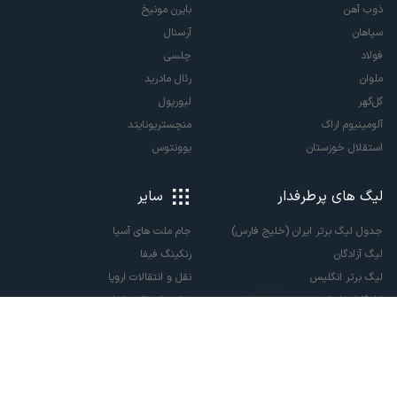
ذوب آهن
بایرن مونیخ
سپاهان
آرسنال
فولاد
چلسی
ملوان
رئال مادرید
گل‌گهر
لیورپول
آلومینیوم اراک
منچستریونایتد
استقلال خوزستان
یوونتوس
لیگ های پرطرفدار
سایر
جدول لیگ برتر ایران (خلیج فارس)
جام ملت های آسیا
لیگ آزادگان
رنکینگ فیفا
لیگ برتر انگلیس
نقل و انتقالات اروپا
لالیگا اسپانیا
نقل و انتقالات ایران
سری آ ایتالیا
پاری سن ژرمن
لیگ قهرمانان اروپا
لیگ نخبگان آسیا
لیگ قهرمانان آسیا دو