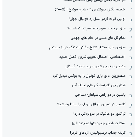
خاطره انگیز، یوونتوس 2 - بایرن مونیخ 1 (2005)
اولین کارت قرمز نسل زد فوتبال جهان!
میزبان جدید سوپرجام اسپانیا کجاست؟
تمام گل های مسی در جام های جهانی
سازمان ملل: منتظر نتایج مذاکرات تنگه هرمز هستیم
اختصاصی: احتمال تعویق شروع فصل جدید
مشکل در نهایی شدن خرید جدید آرسنال
منصوریان: داور بازی فوتبال را به بوکس تبدیل کرد
شکارچیان ثانیه‌ها، گل های لحظه آخر
یاسین در دو راهی سپاهان- نساجی
کانسلو در تمرین الهلال: رویای بارسا نابود شد؟
تراکتور دو هافبک در دروازه‌اش دارد!
استارت فصل جدید تنها نماینده البرز
گزینه جذاب پرسپولیس: اژدهای قرمز!