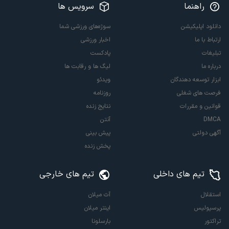
راهنما
سرویس ها
دانلود اپلیکیشن
سوژه‌های ورزشی شما
ارتباط با ما
اخبار ورزشی
تبلیغات
پادکست
درباره ما
لیگ ها و رقابت ها
ابزار توسعه دهندگان
ویدئو
فرصت های شغلی
روزنامه
قوانین و مقررات
نتایج زنده
DMCA
آنتن
آگهی دولتی
پیش بینی
پخش زنده
تیم های داخلی
تیم های خارجی
استقلال
آث میلان
پرسپولیس
اینتر میلان
تراکتور
بارسلونا