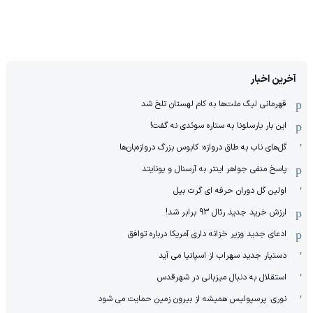
آخرین اخبار
قهرمانی لیگ ملت‌ها به کام لهستان تلخ شد
این بار بارسلونا به ستاره سوئدی نه گفت!
گل‌های ناب به طاق دروازه؛ کابوس بزرگ دروازه‌بان‌ها
پاسخ منفی جواهر اینتر به آرسنال و یونایتد
اولین گل دوران حرفه ای گرت بیل
ارزش خرید جدید رئال 93 برابر شد!
ادعای جدید وزیر خزانه داری آمریکا درباره توافق
دستیار جدید سهراب از اسپانیا می آید
استقلال به دنبال میزبانی در شهرقدس
نوری: پرسپولیس همیشه از بیرون زمین حمایت می شود