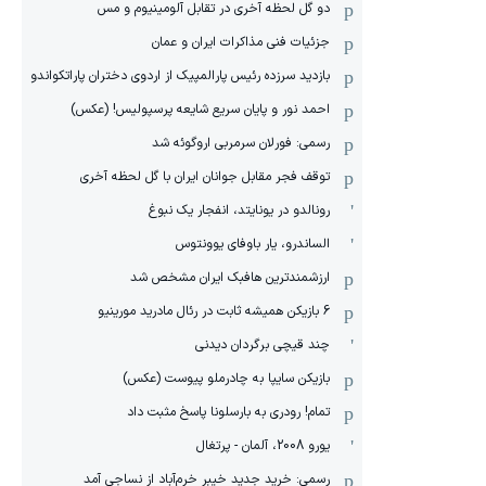
دو گل لحظه آخری در تقابل آلومینیوم و مس
جزئیات فنی مذاکرات ایران و عمان
بازدید سرزده رئیس پارالمپیک از اردوی دختران پاراتکواندو
احمد نور و پایان سریع شایعه پرسپولیس! (عکس)
رسمی: فورلان سرمربی اروگوئه شد
توقف فجر مقابل جوانان ایران با گل لحظه آخری
رونالدو در یونایتد، انفجار یک نبوغ
الساندرو، یار باوفای یوونتوس
ارزشمندترین هافبک ایران مشخص شد
6 بازیکن همیشه ثابت در رئال مادرید مورینیو
چند قیچی برگردان دیدنی
بازیکن سایپا به چادرملو پیوست (عکس)
تمام! رودری به بارسلونا پاسخ مثبت داد
یورو 2008، آلمان - پرتغال
رسمی: خرید جدید خیبر خرم‌آباد از نساجی آمد