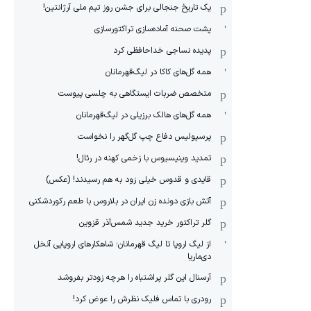
یک تاریخ جنجالی برای جشن روز تیم ملی آرژانتین!
پشت صحنه آماده‌سازی تراکتورسازی
پدیده نساجی خداحافظی کرد
همه گل‌های کاکا در لیگ‌قهرمانان
متخصص ضربات ایستگاهی به چلسی پیوست
همه گل‌های هالک برزیلی در لیگ‌قهرمانان
پرسپولیس دفاع چپ گل‌گهر را نخواست
تمدید وینیسیوس با زخمی کهنه در رئال!
قایدی و قدوس خیلی زود به هم رسیدند! (عکس)
آتش بازی دونده زن ایران در بلاروس با طعم رکوردشکنی
گلر تراکتور خرید جدید شمس‌آذر قزوین
از لیگ اروپا تا لیگ قهرمانان؛ شاهکارهای اروپایی آنخل
دی‌ماریا
آرسنال این گلر پراشتباه را هرچه زودتر بفروشد
رودری با تماس فلیک نظرش را عوض کرد!