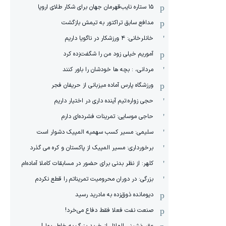
١۵ ستاره نایب‌قهرمان جهان برای شکار طلای اروپا
مدافع سابق تراکتور به تیمش بازگشت
خانلرخانی: ۴ ورزشکار در ناگویا داریم
آموریم خیلی زود من را شگفت‌زده کرد
مردانی، : بچه ها خودشان را باور کنند
ورزشگاه پارس آماده میزبانی از حریفان فجر
حجی زواره:تیم آینده داری در اختیار داریم
حاجی موسایی: تمرینات فشرده‌ای دارم
سلیمی: مسیر کسب سهمیه المپیک دشوار است
برخورداری: مسیر المپیک از پاکستان و کره می گذرد
کلهر: از نظر بدنی برای حضور در مسابقات کاملا آماده‌ام
بزرگی: در دوران محرومیت تمریناتم را قطع نکردم
دیومانده ذوق‌زده به مادرید رسید
صنعت نفت فعلا فقط دفاع می‌خرد!