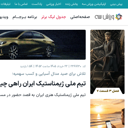
پیش بینی
اپلیکیشن ورزش سه
پخش زنده
اخبار ورزشی
پادکست
تماس با ما
تبلیغات
صفحه‌اصلی
جدول لیگ برتر
برنامه بــرجـــام
ویدیو
کد:
2387130
22 خرداد 1405 ساعت 14:52
1.5K
بازدید
تلاش برای صید مدال آسیایی و کسب سهمیه؛
تیم ملی ژیمناستیک ایران راهی چی
تيم ملی ژیمناستیک هنری ایران به قصد حضور در مساب