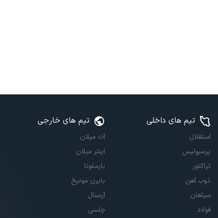
تیم های داخلی
تیم های خارجی
استقلال
آث میلان
پرسپولیس
اینتر میلان
تراکتور
بارسلونا
ذوب آهن
بایرن مونیخ
سپاهان
آرسنال
فولاد
چلسی