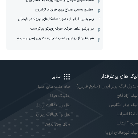
عقب‌نشینی الهلال از خرید بزرگ به خاطر پول!
امضای رسمی صلاح روی قرارداد ترابزون
پاس‌هایی فراتر از تصور؛ شاهکارهای تریولا در فوتبال
در ورشو فقط حرف، حرف روبرتو پیاتزاست
شریعتی: از بهترین کمپ‌ دنیا به بدترین زمین‌ رسیدم
لیگ های پرطرفدار
سایر
جدول لیگ برتر ایران (خلیج فارس)
جام ملت های آسیا
لیگ آزادگان
رنکینگ فیفا
لیگ برتر انگلیس
نقل و انتقالات اروپا
لالیگا اسپانیا
نقل و انتقالات ایران
سری آ ایتالیا
پاری سن ژرمن
لیگ قهرمانان اروپا