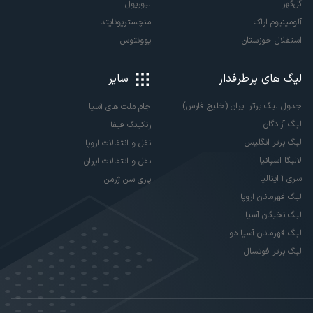
گل‌گهر
لیورپول
آلومینیوم اراک
منچستریونایتد
استقلال خوزستان
یوونتوس
لیگ های پرطرفدار
سایر
جدول لیگ برتر ایران (خلیج فارس)
جام ملت های آسیا
لیگ آزادگان
رنکینگ فیفا
لیگ برتر انگلیس
نقل و انتقالات اروپا
لالیگا اسپانیا
نقل و انتقالات ایران
سری آ ایتالیا
پاری سن ژرمن
لیگ قهرمانان اروپا
لیگ نخبگان آسیا
لیگ قهرمانان آسیا دو
لیگ برتر فوتسال