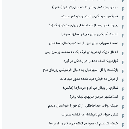
مهمان‌ ویژه نفتی‌ها در نقطه مرزی تهران! (عکس)
فابرگاس: مربیگری را مدیون دو نفر هستم
پیروز: فجر بعد از خداحافظی برای مذاکره زنگ زد!
مقصد آمریکایی برای کاپیتان سابق اسپانیا
نسخه سهراب برای عبور از محدودیت‌های استقلال
انتقال بزرگ ارتشی‌های لیگ یک به مقصد پرسپولیس
گواردیولا اشک همه را در رختکن در آورد
بازگشت با گل، سهرابیان به دنبال فراموشی روزهای تلخ
از عرش به فرش: مرد نابغه‌ بدون تیم ماند
شکاری از پیکان بی ام و می‌سازد! (عکس)
اسلامشهر میزبان بازیهای لیگ برتر؟
فلیک: وقت خداحافظی، آرائوخو را خوشحال دیدم!
شش جوان کم نام‌و‌نشان در نقشه سهراب
خوش شانسم که هنوز می‌توانم بازی کن و راه بروم!