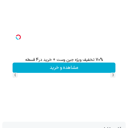
70% تخفیف ویژه جین وست + خرید در4 قسطه
مشاهده و خرید
›
‹