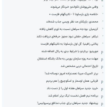
وقتی ملی‌پوشان تکواندو خبرنگار می‌شوند
خلاصه بازی بارسلونا 1 - ناتینگهام فارست 0
محمدی: بازیکنان مد نظر ویسی جذب شده‌اند
کریمیان: بودجه سپاهان نسبت به تورم کاهش یافته
نیکفر: سپاهان حقش نبود مجوز حرفه‌ای دریافت نکند
پنالتی رافینیا؛ گل اول بارسلونا به ناتینگهام فارست
مورینیو: برناردو با شرایط بدی به رئال اضافه شده
مهلت سه روزه سازمان بورس به مالک باشگاه استقلال
تاریخ احتمالی دربی مشخص شد
برنز المپیک مبینا نعمت‌زاده امروز دوساله شد!
قربانی: همان اوسمار و اسکوچیچ را هم بردیم
خرید جدید سپاهان هفته اول را از دست داد
برنامه نیم فصل نخست لیگ برتر اعلام شد
پیشنهاد جدید سپاهان برای جذب مدافع پرسپولیس!