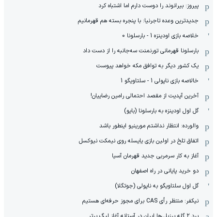
پیروز: بیرانوند را دوست دارم اما اشتباه کرد
جدیدترین وعده تاجرنیا: با پنجره بسته هم قهرمانیم
خلاصه بازی اودینزه 1 - بارسلونا 0
بارسلونا قهرمانی تورنمنت سه‌جانبه را از دست داد
یک کشور دیگر به توافق مکه خواهد پیوست
خالاصه بازی ناپولی 1 - سلتاویگو 1
آخرین آپدیت از مقصد احتمالی رامین رضاییان!
گل اول اودینزه به بارسلونا (بایو)
والورده: انتظار نداشتم مورینیو اینطور باشد
اتفاق تلخ در اولین بازی یایسله روی نیمکت نیوکسل
آغاز به کار سرمربی جدید قهرمان آسیا
دو خرید پایانی در راه اصفهان
گل اول سلتاویگو به ناپولی (جوتگلا)
نیکفر: منتظر رأی CAS برای مجوز حرفه‌ای هستیم
برد ۲ گله برزیلی‌ها ایران در آستانه آغاز لیگ برتر