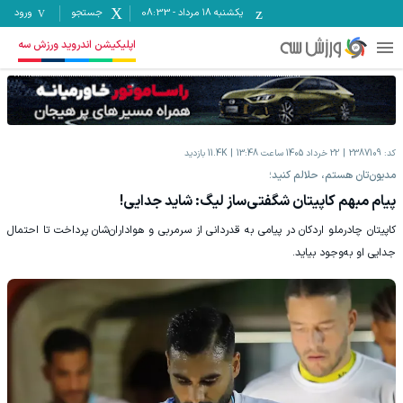
یکشنبه ۱۸ مرداد
-
08:33
جستجو
ورود
اپلیکیشن اندروید ورزش سه
کد:
2387109
22 خرداد 1405 ساعت 13:48
11.4K
بازدید
مدیون‌تان هستم، حلالم کنید؛
پیام مبهم کاپیتان شگفتی‌ساز لیگ: شاید جدایی!
کاپیتان چادرملو اردکان در پیامی به قدردانی از سرمربی و هواداران‌شان پرداخت تا احتمال
جدایی او به‌وجود بیاید.