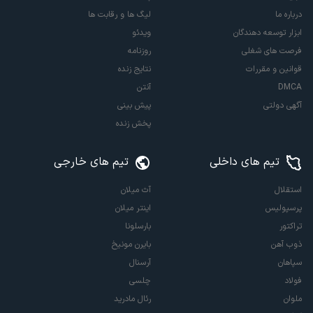
درباره ما
لیگ ها و رقابت ها
ابزار توسعه دهندگان
ویدئو
فرصت های شغلی
روزنامه
قوانین و مقررات
نتایج زنده
DMCA
آنتن
آگهی دولتی
پیش بینی
پخش زنده
تیم های داخلی
تیم های خارجی
استقلال
آث میلان
پرسپولیس
اینتر میلان
تراکتور
بارسلونا
ذوب آهن
بایرن مونیخ
سپاهان
آرسنال
فولاد
چلسی
ملوان
رئال مادرید