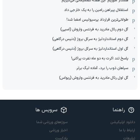
هشدار آموریم: این هفته تصمیماتی می‌گیریم
استقلال پیراهن رامین را به یک خارجی داد
طولانی‌ترین قرارداد پرسپولیس امضا شد!
گل دوم رئال مادرید به فرنتس واروش (اسپی)
گل دوم استانداردلیژ به سرکل بروژ (دنیس درگاهی)
گل اول استانداردلیژ به سرکل بروژ (دنیس درگاهی)
پاسخ تند اکرت به دو ماه نفرت پراکنی!
سپاهان ذوب را برد، آماده لیگ برتر
گل اول رئال مادرید به فرنتس واروش (ریواس)
راهنما
سرویس ها
دانلود اپلیکیشن
سوژه‌های ورزشی شما
ارتباط با ما
اخبار ورزشی
تبلیغات
پادکست