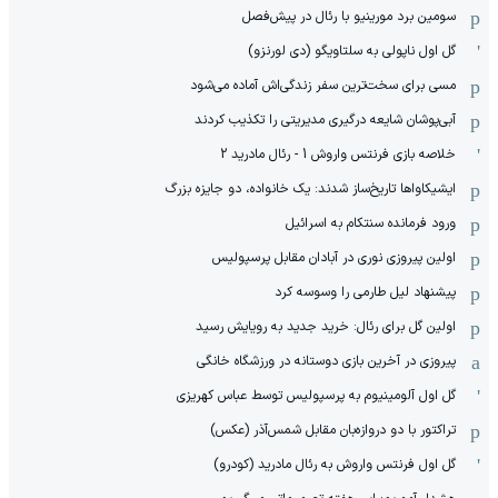
سومین برد مورینیو با رئال در پیش‌فصل
گل اول ناپولی به سلتاویگو (دی لورنزو)
مسی برای سخت‌ترین سفر زندگی‌اش آماده می‌شود
آبی‌پوشان شایعه درگیری مدیریتی را تکذیب کردند
خلاصه بازی فرنتس واروش 1 - رئال مادرید 2
ایشیکاوا‌ها تاریخ‌ساز شدند: یک خانواده، دو جایزه بزرگ
ورود فرمانده سنتکام به اسرائیل
اولین پیروزی نوری در آبادان مقابل پرسپولیس
پیشنهاد لیل طارمی را وسوسه کرد
اولین گل برای رئال: خرید جدید به رویایش رسید
پیروزی در آخرین بازی دوستانه در ورزشگاه خانگی
گل اول آلومینیوم به پرسپولیس توسط عباس کهریزی
تراکتور با دو دروازه‌بان مقابل شمس‌آذر (عکس)
گل اول فرنتس واروش به رئال مادرید (کودرو)