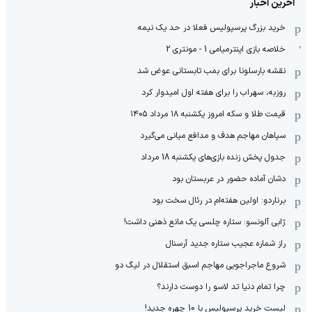
آخرین اخبار
خرید بزرگ پرسپولیس فعلا در حد یک نیمه
خلاصه بازی اینترمیامی 1 - مونتری 2
نقشه بارسلونا برای بمب تابستانی عوض شد
روزبه، سهراب را برای هفته اول امیدوار کرد
قیمت طلا و سکه امروز یکشنبه ۱۸ مرداد ۱۴۰۵
سپاهان مهاجم هدف و مدافع میانی می‌گیرد
جدول پخش زنده بازی‌های یکشنبه 18 مرداد
دشان آماده حضور در عربستان بود
برناردو: اولین هفته‌ام در رئال سخت بود
ژابی آلونسو: ستاره چلسی یک مانع ذهنی داشت!
راز شماره عجیب ستاره جدید آرسنال
شروع ماجراجویی مهاجم اسبق استقلال در لیگ دو
چرا تمام دنیا تد لاسو را دوست دارند؟
لیست خرید پرسپولیس با 10 چهره جدید!