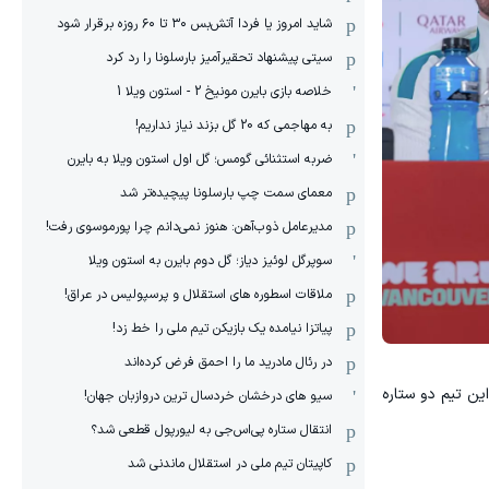
شاید امروز یا فردا آتش‌بس ۳۰ تا ۶۰ روزه برقرار شود
سیتی پیشنهاد تحقیرآمیز بارسلونا را رد کرد
خلاصه بازی بایرن مونیخ 2 - استون ویلا 1
به مهاجمی که 20 گل بزند نیاز نداریم!
ضربه استثنائی گومس؛ گل اول استون ویلا به بایرن
معمای سمت چپ بارسلونا پیچیده‌تر شد
مدیرعامل ذوب‌آهن: هنوز نمی‌دانم چرا پورموسوی رفت!
سوپرگل لوئیز دیاز؛ گل دوم بایرن به استون ویلا
ملاقات اسطوره های استقلال و پرسپولیس در عراق!
پیاتزا نیامده یک بازیکن تیم ملی را خط زد!
در رئال مادرید ما را احمق فرض کرده‌اند
ب این تیم دو ستاره
سیو های درخشان خردسال ترین دروازبان جهان!
انتقال ستاره پی‌اس‌جی به لیورپول قطعی شد؟
کاپیتان تیم ملی در استقلال ماندنی شد