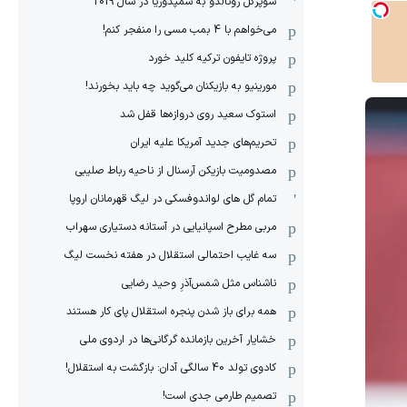
سوپرگل رونالدو به سمپدوریا در سال 2019
می‌خواهم با 4 بمب مسی را منفجر کنم!
پروژه تایفون ترکیه کلید خورد
مورینیو به بازیکنان می‌گوید چه باید بخورند!
استوک سعید روی دروازه‌ها قفل شد
تحریم‌های جدید آمریکا علیه ایران
مصدومیت بازیکن آرسنال از ناحیه رباط صلیبی
تمام گل های لواندوفسکی در لیگ قهرمانان اروپا
مربی مطرح اسپانیایی در آستانه دستیاری سهراب
سه غایب احتمالی استقلال در هفته نخست لیگ
ناشناس مثل شمس‌آذرِ وحید رضایی
همه برای باز شدن پنجره استقلال پای کار هستند
خشایار آخرین بازمانده گرگانی‌ها در اردوی ملی
کادوی تولد 40 سالگی آدان: بازگشت به استقلال!
تصمیم طارمی جدی است!