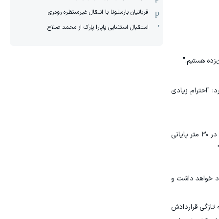
قربانیان بارسلونا با انتقال غیرمنتظره رودری
استقبال استثنایی پاپارا پارک از محمد صلاح
‌زده هستیم."
: "احترام زیادی
مونتلا که به نظر می‌رسید شناخت خوبی از حریف دارد، در ادامه گفت: "آنها تیمی بسیار متعادل و منظم هستند. مشکلی با دفاع کردن در ۳۰ متر پایانی
ود خواهد داشت و
وپوویچ که به تازگی قراردادش