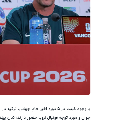
با وجود غیبت در ۵ دوره اخیر جام جهان
جوان و مورد توجه فوتبال اروپا حضور دارند؛ کنان ییلدیز ۲۱ ساله از یوونتوس و آردا گولر ۲۱ ساله از رئال م