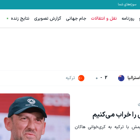
سوژه‌های شما
روزنامه
نقل و انتقالات
جام جهانی
گزارش تصویری
نتایج زنده
هنوز 50 تتر رو دریافت نکردی؟ | رایگان ثبت نام کن و رایگان شروع کن!
بازدید از IM LS7 لوکس ترین شاسی بلند برقی ایران در باشگاه انقلاب
دریافت 50 تتر !
ثبت
سترالیا
2
-
0
ترکیه
ی
را خراب می‌کنیم
ش با ترکیه به کری‌خوانی هاکان