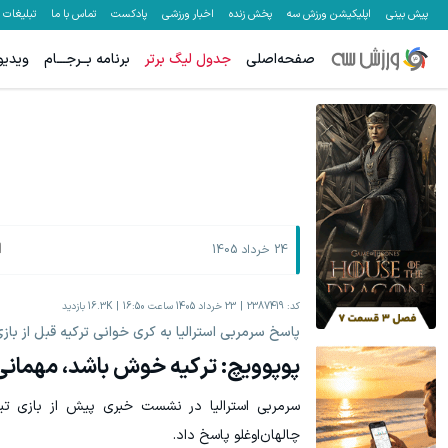
پیش بینی
اپلیکیشن ورزش سه
پخش زنده
اخبار ورزشی
پادکست
تماس با ما
تبلیغات
صفحه‌اصلی
جدول لیگ برتر
برنامه بــرجـــام
ویدیو
ا
24 خرداد 1405
کد:
2387419
23 خرداد 1405 ساعت 16:50
16.3K
بازدید
پاسخ سرمربی استرالیا به کری خوانی ترکیه قبل از باز
پوپوویچ: ترکیه خوش باشد، مهمانی 
سرمربی استرالیا در نشست خبری پیش از بازی تیم
چالهان‌اوغلو پاسخ داد.