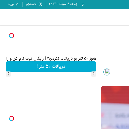
جمعه ۱۶ مرداد
-
22:14
جستجو
ورود
10 میلیون سپرده کن، 20 میلیون بردار🔥😍
 درخواست
شرکت در جشنواره
›
‹