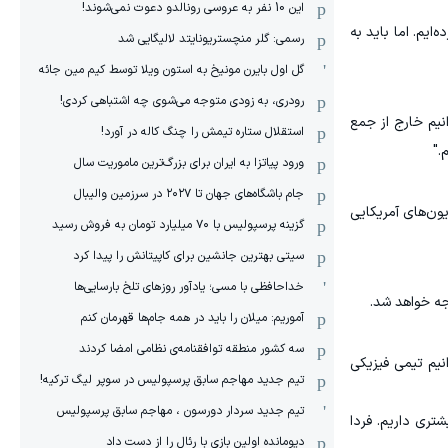
این 10 نفر به عروسی رونالدو دعوت نمی‌شوند!
یم. اما باید به
رسمی: گلر منچستریونایتد لالیگایی شد
گل اول بایرن مونیخ به استون ویلا توسط کیم مین جائه
رودری، به زودی متوجه می‌شوی چه اشتباهی کردی!
نیم خارج از جمع
استقلال ستاره تیمش را چنگ کاله در آورد!
."
ورود پیاتزا به ایران برای بزرگ‌ترین ماموریت سال
جام باشگاه‌های جهان تا ۲۰۲۷ در سرزمین والیبال
ون‌های آمریکایی
گزینه پرسپولیس با ۷۰ میلیارد تومان به فروش رسید
سیتی بهترین جانشین برای کاپیتانش را پیدا کرد
خداحافظی با مسی؛ یادآور روزهای تلخ بارسایی‌ها
جه خواهد شد.
آموریم: میلان را باید در همه جام‌ها قهرمان کنم
سه کشور منطقه توافقنامه‌ی نظامی امضا کردند
انیم تیمی فیزیکی
تیم جدید مهاجم سابق پرسپولیس در سوپر لیگ ترکیه!
تیم جدید سردار دورسون ، مهاجم سابق پرسپولیس
شتری داریم. فردا
دیومانده اولین بازی با رئال را از دست داد