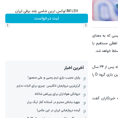
دو برابر کن! (جشنواره ویژه زاگرس)🔥
با شرکت در جشنواره زاگرس، دو برابر سپرده خود
در جشنواره
شرکت در جشنواره
›
‹
یسی که به معنای
لفظی مستقیم با
مسلط خواهد شد.
استرالیا روز شنبه به وقت محلی وارد ونکوور شد؛ کمی بیش از ۲۴ ساعت پیش از نخستین مسابقه خود مقابل ترکیه، تیم رده ۲۲ جهان که پس از ۲۴ سال
آخرین اخبار
دوباره به جام جهانی رسیده است. انتظار می‌رود بیش از ۱۰ هزار هوادار استرالیا در ورزشگاه ۵۴ هزار نفری بی‌سی پلیس حاضر باشند تا این بازی گروه D را
پایان عجیب بازی تیم یحیی و علی منصور!
گران‌ترین دروازه‌بان انگلیس: چیزی برای اثبات ندارم
دیوانگی هواداران برای پیراهن شالکه
 خبرنگاران گفت
چهره بشاش محرم در آستانه آغاز لیگ برتر
آینده دروازه‌بانی ایران در این عکس!