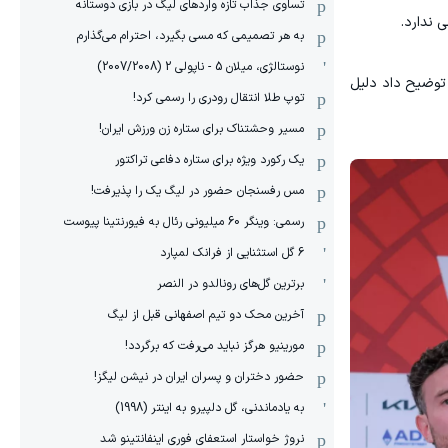
تساوی جذاب تازه واردهای لیگ در بازی دوستانه
به هر تصمیمی که مسی بگیرد، احترام می‌گذارم
نوستالژی، میلان 5 - ناپولی 2 (2007/2008)
 توضیح داد دلیل
توپ طلا انتقال رودری را رسمی کرد!
مسیر وحشتناک برای ستاره زن ورزش ایران!
یک رکورد ویژه برای ستاره دفاعی تراکتور
مس رفسنجان حضور در لیگ یک را پذیرفت!
رسمی: وینگر 60 میلیونی رئال به فیورنتینا پیوست
6 گل استثنایی از فرانک لمپارد
برترین گل‌های رونالدو در النصر
آخرین محک دو تیم اصفهانی قبل از لیگ
مورینیو هرگز نباید می‌رفت که برگردد!
حضور دختران و پسران ایران در نیشن لیگز!
به یادماندنی، گل دلپیرو به اینتر (1998)
نروژ خواستار استعفای فوری اینفانتینو شد