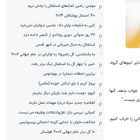
مومنی: رامین کمک‌های استقلال را یادش نرود
40 احتمال پوشکاش 2026
ژابی به شایعات پایان داد: چلسی دروازبان نمی‌خرد
۳۲ روز متوالی: دوری رونالدو از النصر ادامه دارد
استقلال به دنبال میزبانی در شهر قدس
به یادماندنی، گل زامبروتا به اوکراین در جام جهانی 2006
ر تیم‌های گروه،
خیبر با چهار گل به استقبال لیگ برتر رفت
برترین لحظات دیماریا در یوونتوس
پرواز کریم با پای ترکش خورده (عکس)
جواب بدهد. آنها
کیوو: دوست دارم چند بازیکن دیگر بخریم
یدی نیست."
اطلاعیه جدید سپاه درباره مهمات عمل نکرده
کمپانی: بررسی بازار نقل‌وانتقالات وظیفه من نیست
ی را خراب کنیم.
مخالفت ملوان با جدایی گزینه احتمالی پرسپولیس
10 گل برتر جام جهانی 2008 فوتسال