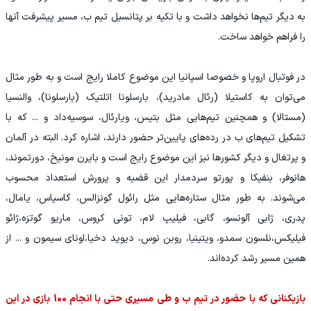
به دیگر تیم‌ها نخواهد داشت و با تکیه بر پتانسیل تیم ب، مسیر پیشرفت آنها
را فراهم خواهد ساخت.
در فوتبال اروپا و خصوصا اسپانیا این موضوع کاملا رایج است و به طور مثال
می‌توان به کاستیلا (رئال مادرید)، بارسلونا اتلتیک (بارسلونا)، والنسیا
(مستالا) و همچنین تیم‌هایی مثل بتیس، ویارئال، سوسیه‌داد و ... که با
تشکیل تیم‌های ب در رده‌های پایین‌تر حضور دارند، اشاره کرد. البته در آلمان
و پرتغال و دیگر کشورها نیز این موضوع رایج است و بایرن مونیخ، دورتموند،
هانوفر، بنفیکا و پورتو سردمدار این قضیه و پرورش استعداد محسوب
می‌شوند. به طور مثال ستاره‌هایی مثل رائول گونزالس، کاسیاس، یامال،
پدری، ژابی آلونسو، گابی، فیلیپ لام، تونی کروس، ماریو گوتزه،ژائو
فیلیکس،نلسون سمدو، ویتینیا، روبن نوس، دیوید دخیا،اونای سیمون و ... از
همین مسیر رشد کرده‎‌اند.
بازیکنانی که با حضور در تیم ب و طی مسیری حتی با انجام 100 بازی در این