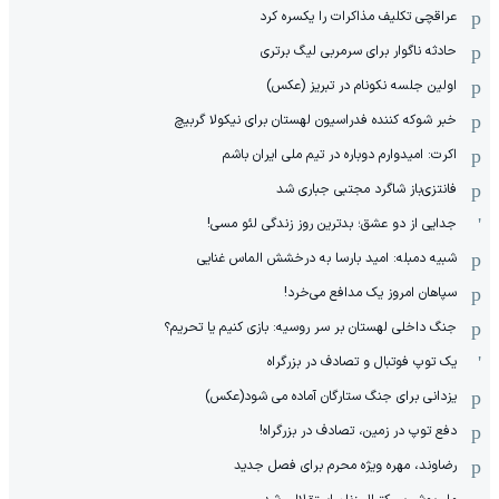
عراقچی تکلیف مذاکرات را یکسره کرد
حادثه ناگوار برای سرمربی لیگ برتری
اولین جلسه نکونام در تبریز (عکس)
خبر شوکه کننده فدراسیون لهستان برای نیکولا گربیچ
اکرت: امیدوارم دوباره در تیم ملی ایران باشم
فانتزی‌باز شاگرد مجتبی جباری شد
جدایی از دو عشق؛ بدترین روز زندگی لئو مسی!
شبیه دمبله: امید بارسا به درخشش الماس غنایی
سپاهان امروز یک مدافع می‌خرد!
جنگ داخلی لهستان بر سر روسیه: بازی کنیم یا تحریم؟
یک توپ فوتبال و تصادف در بزرگراه
یزدانی برای جنگ ستارگان آماده می شود(عکس)
دفع توپ در زمین، تصادف در بزرگراه!
رضاوند، مهره ویژه محرم برای فصل جدید