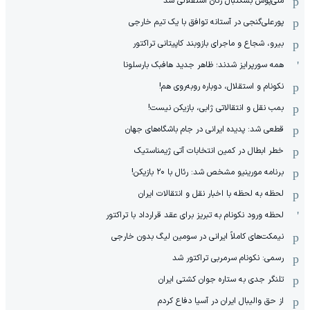
ملی‌پوش بسکتبال زنان استقلالی شد
پورعلی‌گنجی در آستانه توافق با یک تیم خارجی
بیرو، شجاع و ماجرای بازوبند کاپیتانی تراکتور
همه سورپرایز شدند؛ ظاهر جدید هافبک بارسلونا
نکونام و استقلال، دوباره روبه‌روی هم!
بمب نقل و انتقالاتی ژابی، بازیکن نیست!
قطعی شد: پدیده ایرانی در جام باشگاه‌های جهان
خطر ابطال در کمین انتخابات آتی ژیمناستیک
برنامه مورینیو مشخص شد: رئال با ۲۰ بازیکن!
لحظه به لحظه با اخبار نقل و انتقالات ایران
لحظه ورود نکونام به تبریز برای عقد قرارداد با تراکتور
نیمکت‌های کاملاً ایرانی در سومین لیگ بدون خارجی
رسمی: نکونام سرمربی تراکتور شد
تلنگر جدی به ستاره جوان کشتی ایران
از حق والیبال ایران در آسیا دفاع کردم