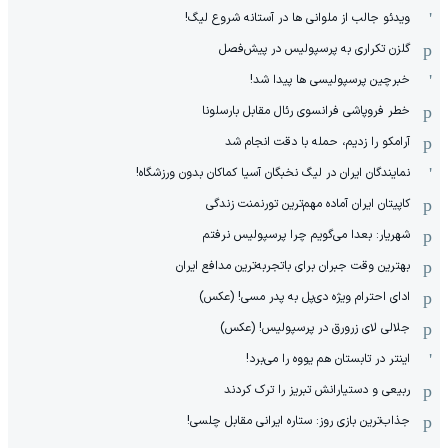
ویدئو جالب از ملوانی ها در آستانه شروع لیگ!
گلزن تکراری به پرسپولیس در پیش‌فصل
خبرچین پرسپولیسی ها پیدا شد!
خطر فروپاشی فرانسوی رئال مقابل بارسلونا
آرامکو را زدیم، حمله با دقت انجام شد
نمایندگان ایران در لیگ نخبگان آسیا کماکان بدون ورزشگاه!
کاپیتان ایران آماده مهم‌ترین تورنمنت زندگی
شهریار: بعدا می‌گویم چرا پرسپولیس نرفتم
بهترین وقت جبران برای باتجربه‌ترین مدافع ایران
ادای احترام ویژه دی‌پل به پدر مسی! (عکس)
جلالی لای زرورق در پرسپولیس! (عکس)
اینتر در تابستان هم یووه را می‌برد!
ربیعی و دستیارانش تبریز را ترک کردند
جذاب‌ترین بازی روز: ستاره ایرانی مقابل چلسی!