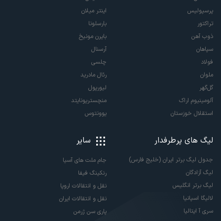
پرسپولیس
اینتر میلان
تراکتور
بارسلونا
ذوب آهن
بایرن مونیخ
سپاهان
آرسنال
فولاد
چلسی
ملوان
رئال مادرید
گل‌گهر
لیورپول
آلومینیوم اراک
منچستریونایتد
استقلال خوزستان
یوونتوس
لیگ های پرطرفدار
سایر
جدول لیگ برتر ایران (خلیج فارس)
جام ملت های آسیا
لیگ آزادگان
رنکینگ فیفا
لیگ برتر انگلیس
نقل و انتقالات اروپا
لالیگا اسپانیا
نقل و انتقالات ایران
سری آ ایتالیا
پاری سن ژرمن