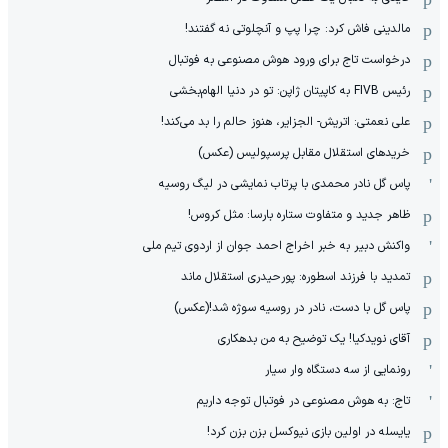
مالدینی فاش کرد: چرا پپ و آنچلوتی نه گفتند!
درخواست تاج برای ورود هوش مصنوعی به فوتبال
رئیس FIVB به کاپیتان ژاپن: تو در دنیا الهام‌بخشی
علی نعمتی: اتریش- الجزایر، هنوز حالم را بد می‌کند!
خریدهای استقلال مقابل پرسپولیس (عکس)
پاس گل نادر محمدی با پرتاب نمایشی در لیگ روسیه
ظاهر جدید و متفاوت ستاره بارسا: مثل کروس!
واکنش دبیر به خبر اخراج احمد جوان از اردوی تیم ملی
تمدید با فرزند اسطوره: پورحیدری استقلال ماند
پاس گل با دست، نادر در روسیه سوژه شد!(عکس)
آقای نویدکیا! یک توضیح به من بدهکاری
رونمایی از سه دستگاه وار سیار
تاج: به هوش مصنوعی در فوتبال توجه داریم
یایسله در اولین بازی نیوکسل بزن بزن کرد!