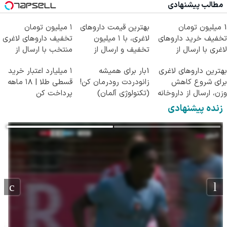
مطالب پیشنهادی
1 میلیون تومان
بهترین قیمت داروهای
۱ میلیون تومان
تخفیف خرید داروهای
لاغری، با ۱ میلیون
تخفیف داروهای لاغری
لاغری با ارسال از
تخفیف و ارسال از
منتخب با ارسال از
داروخانه و پک یخ!
داروخانه‌
داروخانه نزدیکت
بهترین داروهای لاغری
1بار برای همیشه
۱ میلیارد اعتبار خرید
برای شروع کاهش
زانودردت رودرمان کن!
قسطی طلا | ۱۸ ماهه
وزن، ارسال از داروخانه
(تکنولوژی آلمان)
پرداخت کن
های نزدیکت!
◂پرسشنامه▸
زنده پیشنهادی