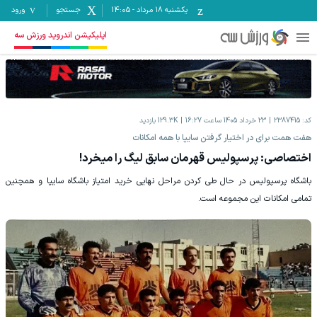
یکشنبه ۱۸ مرداد
-
14:05
جستجو
ورود
اپلیکیشن اندروید ورزش سه
کد:
2387415
23 خرداد 1405 ساعت 16:27
129.3K
بازدید
هفت همت برای در اختیار گرفتن سایپا با همه امکانات
اختصاصی: پرسپولیس قهرمان سابق لیگ را می‎خرد!
باشگاه پرسپولیس در حال طی کردن مراحل نهایی خرید امتیاز باشگاه سایپا و همچنین
تمامی امکانات این مجموعه است.