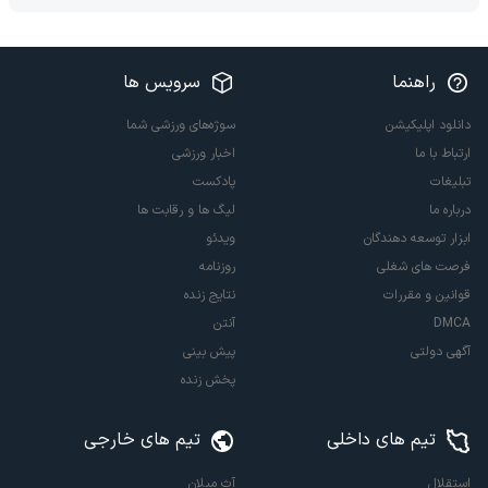
راهنما
سرویس ها
دانلود اپلیکیشن
سوژه‌های ورزشی شما
ارتباط با ما
اخبار ورزشی
تبلیغات
پادکست
درباره ما
لیگ ها و رقابت ها
ابزار توسعه دهندگان
ویدئو
فرصت های شغلی
روزنامه
قوانین و مقررات
نتایج زنده
DMCA
آنتن
آگهی دولتی
پیش بینی
پخش زنده
تیم های داخلی
تیم های خارجی
استقلال
آث میلان