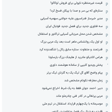
قیمت غیرمنتظره ناپولی برای فروش لوکاکو!
ستاره‌ای که بی سر و صدا با پیکان فسخ کرد!
مدیر خبرساز فدراسیون علیه حواشی سهمیه آسیایی
سه فناوری جدید برای فصل جدید فوتبال ایران
مشخص شدن محل میزبانی آسیایی تراکتور و استقلال
او اول یک روانشناس ماهر است بعد یک مربی بزرگ
قدرتمند و متفاوت: ستاره سابق رئال را شگفت‌زده کرد
هراس اتلتیکو مادرید از هایجک بزرگ بارسلونا
پخش ویدیو کلیپی از سامانه هوشمند داوری
پیام واضح آقای گل لیگ یک به گلزنان لیگ برتر
زمان معارفه نکونام مشخص شد
دبیر: احمد جوان فقط به یک شرط اخراج نمی‌شود
مربی پرتغالی در کادر فنی چادرملو ماند
موسیمانه با یک‌چهارم قرارداد استقلال در تیم ملی
قایدی به دنبال یک فصل متفاوت در النصر