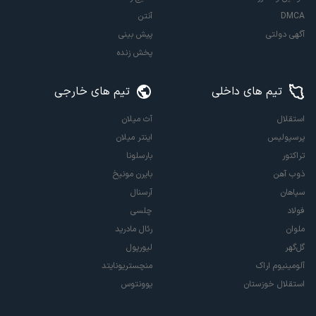
DMCA
آنتن
آگهی دولتی
پیش بینی
پخش زنده
تیم های داخلی
تیم های خارجی
استقلال
آث میلان
پرسپولیس
اینتر میلان
تراکتور
بارسلونا
ذوب آهن
بایرن مونیخ
سپاهان
آرسنال
فولاد
چلسی
ملوان
رئال مادرید
گل‌گهر
لیورپول
آلومینیوم اراک
منچستریونایتد
استقلال خوزستان
یوونتوس