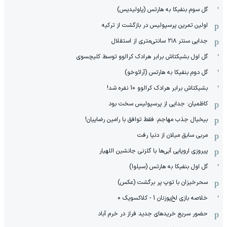
گل سوم بنفیکا به هارتس (پاولیدیس)
اولین تمرین پرسپولیس در بازگشت از ترکیه
جدایی سنتر ۲۱۸ سانتی‌متری از استقلال
گل اول بشیکتاش برابر هرادک کرالوو توسط کلیچسوی
گل دوم بنفیکا به هارتس (آرائوخو)
بشیکتاش برابر هرادک کرالوو 10 نفره شد!
کاظمیان: جدایی از پرسپولیس سخت بود
بیخیال جذب مهاجم: فقط توافق با رامین رضاییان!
مربی سابق میلان از دنیا رفت
پیروزی اروپایی آبی‌ها با گلزنی جانشین اللهیار
گل اول بنفیکا به هارتس (سیلوا)
سحرخیزان با توپ پر برگشت (عکس)
خلاصه بازی لخ‌پوزنان 1 - کلاکسویک 0
حضور سریع خریدهای جدید فراز در خرم آباد