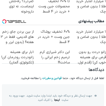
۱ میلیارد اعتبار خرید
تا %60 تخفیف
کمردرد؟ راه‌حلش
طلا | بدون ضامن و
محصولات جین وست
اینجاست، نه توی
چک
+ خرید در 4 قسط
داروخونه
مطالب پیشنهادی
۱ میلیارد اعتبار خرید
60% تخفیف پوشاک
از بین بردن جای زخم
طلا | بدون ضامن و
جین وست + خرید در
های قدیمی، فقط در 3
چک
4 قسط
هفته!! (بدون لیزر و
جراحی)
زانو دردت رو بدون
این دکتر شیرازی کرم
1بار برای همیشه
قرص برای همیشه
ترمیم زخم ایرانی را
زانودردت رودرمان کن!
خوب کن! (قدم اول،
ساخت!!!
(تکنولوژی آلمان)
پرسش‌نامه)
◂پرسشنامه▸
دیدگاه‌ها
لطفا قبل از ارسال دیدگاه خود، حتما
قوانین و مقررات
را مطالعه فرمایید.
جهت ارسال نظر و دیدگاه خود باید ابتدا وارد سایت شوید. جهت ورود به
سایت
اینجا
را کلیک کنید