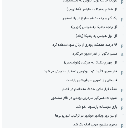
تبریک جالب تونی کروس به وینیسیوس
گل ششم بنفیکا به هارتس (شلدروپ)
یک گلر و یک مدافع مطرح در راه اصفهان
گل پنجم بنفیکا به هارتس (دوران)
گل اول هارتس به بنفیکا (رناد)
۹۹ درصد مطمئنم رودری از رئال سوءاستفاده کرد
مسیر ناگویا از فدراسیون می‌گذرد
گل چهارم بنفیکا به هارتس (پاولیدیس)
فدراسیون تأیید کرد: بونوچی دستیار مانچینی می‌شود
قاب‌هایی از تمرین سرخ‌پوشان پایتخت
هدف قرار دادن اهداف متخاصم در قشم
‏تمرینات نفس‌گیر سرمربی یونانی در تالار مشحون
بازی دوستانه بارسلونا لغو شد
اولین روز ویکتور مونیوز در ترکیب لیورپولی‌ها
مجری مشهور مربی لیگ یک شد