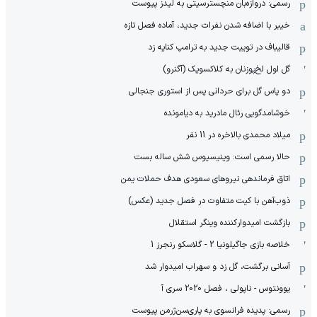
رسمی: دروازه‌بان منچسترسیتی به لیدز پیوست
خیبر با اضافه شدن نفرات جدید، آماده فصل تازه
قالیباف در توییت جدید به ترامپ کنایه زد
گل اول لخ‌پوزنان به کلاکسویک (آگنرو)
دو پاس گل برای حردانی پس از استوری جنجالی
خوشامدگویی رئال مادرید به دیامونده
میلاد محمدی بالاخره در 11 نفر
حالا رسمی است: وینیسیوس شش ساله بست
اتاق فرماندهی نیروهای سعودی هدف حملات یمن
ذوب‌آهن با کیت متفاوت در فصل جدید (عکس)
بازگشت امیدوارکننده وینگر استقلال
خلاصه بازی جاگیلونیا 2 - گلاسکو رنجرز 1
آسانی برگشت، گل زد و سهراب امیدوار شد
یوونتوس - ناپولی ، فصل 2020 سری آ
رسمی: پدیده فرانسوی به پاری‌سن‌ژرمن پیوست