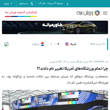
جمعه ۱۶ مرداد
-
09:05
جستجو
ورود
اپلیکیشن اندروید ورزش سه
23 خرداد 1405
آمریکا
4
-
1
پاراگوئه
کد:
2387398
23 خرداد 1405 ساعت 16:00
11.8K
بازدید
چرا تمام ورزشگاه‌های آمریکا تغییر نام دادند؟!
جمعه‌شب، ورزشگاه سوفای که میزبان مسابقه بین ایالات متحده و پاراگوئه بود، به
«ورزشگاه لس‌آنجلس» تغییر نام داد.