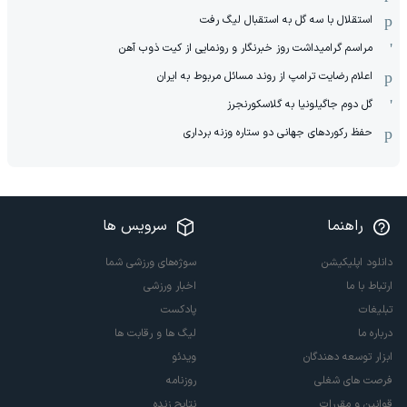
استقلال با سه گل به استقبال لیگ رفت
مراسم گرامیداشت روز خبرنگار و رونمایی از کیت ذوب آهن
اعلام رضایت ترامپ از روند مسائل مربوط به ایران
گل دوم جاگیلونیا به گلاسکورنجرز
حفظ رکوردهای جهانی دو ستاره وزنه برداری
راهنما
سرویس ها
دانلود اپلیکیشن
سوژه‌های ورزشی شما
ارتباط با ما
اخبار ورزشی
تبلیغات
پادکست
درباره ما
لیگ ها و رقابت ها
ابزار توسعه دهندگان
ویدئو
فرصت های شغلی
روزنامه
قوانین و مقررات
نتایج زنده