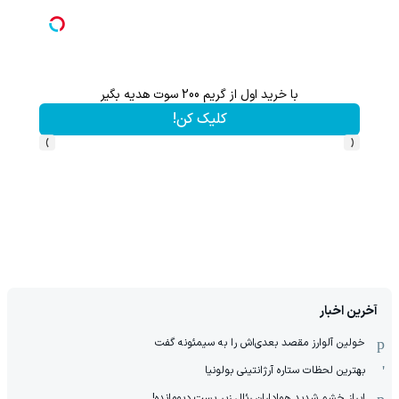
با خرید اول از گریم 200 سوت هدیه بگیر
تا 60 درصد تخفیف ویژه جین وست + خرید در4 قسط
کلیک کن!
›
‹
آخرین اخبار
خولین آلوارز مقصد بعدی‌اش را به سیمئونه گفت
بهترین لحظات ستاره آرژانتینی بولونیا
ابراز خشم شدید هواداران رئال زیر پست دیومانده!