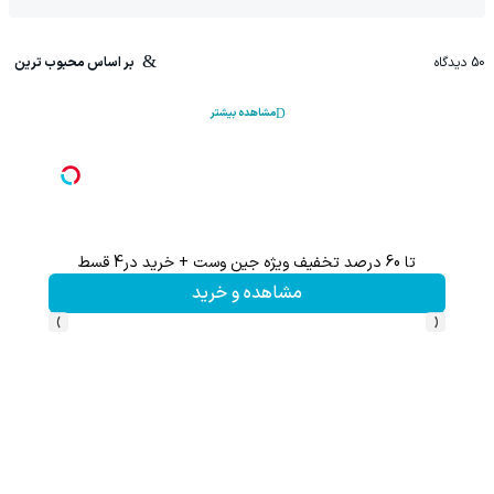
50
دیدگاه
بر اساس محبوب ترین
مشاهده بیشتر
تا 60 درصد تخفیف ویژه جین وست + خرید در4 قسط
تا %60 تخفیف محصولات جین وست + خرید در 4 
مشاهده و خرید
›
‹