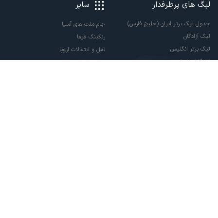
لیگ های پرطرفدار
سایر
جدول لیگ برتر ایران (خلیج فارس)
جام ملت های آسیا
لیگ آزادگان
رنکینگ فیفا
لیگ برتر انگلیس
نقل و انتقالات اروپا
لالیگا اسپانیا
نقل و انتقالات ایران
سری آ ایتالیا
پاری سن ژرمن
لیگ قهرمانان اروپا
لیگ نخبگان آسیا
لیگ قهرمانان آسیا دو
لیگ برتر فوتسال
تمام حقوق مادی و معنوی این سایت متعلق به ورزش سه می باشد. شما می توانید از
سایت ورزش سه در صورت پذیرش موافقت نامه کاربری استفاده نمایید.