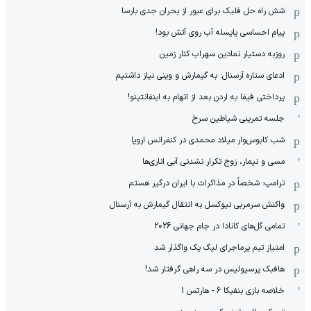
شش راه حل فلیک برای عبور از بحران جدی بارسا
پیام احساسی یایسله آب روی آتش بود!
روزبه دستیار نمادین سهراب کنار زمین
ادعای ستاره آرسنال: به گیمارش و وینی نیاز داشتیم
پرداختی فیفا به اردن بعد از اتهام به اینفانتینو!
جلسه تمرینی شیاطین سرخ
شب کابوس‌وار میلاد محمدی در کنفرانس اروپا
مسی و نیمار، زوج تکرار نشدنی آبی اناری‌ها
ترامپ: شخصاً در مذاکرات با ایران درگیر هستم
واکنش سرمربی نیوکسل به انتقال گیمارش به آرسنال
تمامی گل‌های کانادا در جام جهانی 2026
امتیاز تیم پرماجرای لیگ یک واگذار شد
هافبک پرسپولیس در سه راهی گرفتار شد!
خلاصه بازی بنفیکا 6 - هارتس 1