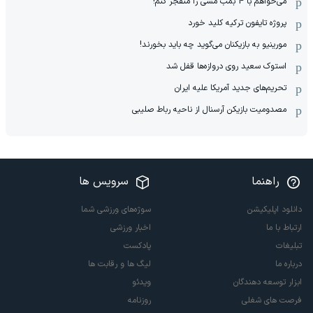
می‌خواهم با 4 بمب مسی را منفجر کنم!
پروژه تایفون ترکیه کلید خورد
مورینیو به بازیکنان می‌گوید چه باید بخورند!
استوک سعید روی دروازه‌ها قفل شد
تحریم‌های جدید آمریکا علیه ایران
مصدومیت بازیکن آرسنال از ناحیه رباط صلیبی
راهنما
سرویس ها
دانلود اپلیکیشن
سوژه‌های ورزشی شما
ارتباط با ما
اخبار ورزشی
تبلیغات
پادکست
درباره ما
لیگ ها و رقابت ها
ابزار توسعه دهندگان
ویدئو
فرصت های شغلی
روزنامه