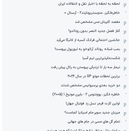
لحظه به لحظه با اخبار نقل و انتقالات ایران
خاطره‌انگیز، منچستریونایتد2 - آرسنال 0
مقصد کاپیتان مس مشخص شد
آغاز فصل جدید النصر بدون رونالدو!
جانشین احتمالی فرانک کسیه از لالیگا می‌آید
بمب شبانه: رونالد آرائوخو به لیورپول پیوست!
شکست‌ناپذیرترین تیم آسیا
نیمار سه بار تا نزدیکی پیوستن به رئال پیش رفت
برترین لحظات موتو GP در سال 2026
دو خرید بعدی پرسپولیس مشخص شدند
خاطره انگیز، یوونتوس 2 - بایرن مونیخ 1 (2005)
اولین کارت قرمز نسل زد فوتبال جهان!
میزبان جدید سوپرجام اسپانیا کجاست؟
تمام گل های مسی در جام های جهانی
سازمان ملل: منتظر نتایج مذاکرات تنگه هرمز هستیم