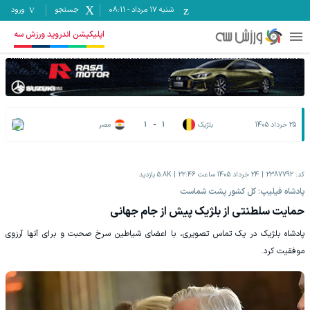
شنبه ۱۷ مرداد
-
08:11
جستجو
ورود
اپلیکیشن اندروید ورزش سه
25 خرداد 1405
بلژیک
1
-
1
مصر
کد:
2387792
24 خرداد 1405 ساعت 22:46
5.8K
بازدید
پادشاه فیلیپ: کل کشور پشت شماست
حمایت سلطنتی از بلژیک پیش از جام جهانی
پادشاه بلژیک در یک تماس تصویری، با اعضای شیاطین سرخ صحبت و برای آنها آرزوی
موفقیت کرد.