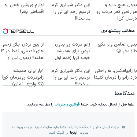
بدون هیچ دارو و
این دکتر شیرازی کرم
لوازم ورزشی خفن رو
عوارضی کمر دردت رو
ترمیم زخم ایرانی را
اقساطی بخر!
درمان کن!
ساخت!!!
(پرسش‌نامه)
مطالب پیشنهادی
بدون ضامن وام بگیر،
زانو دردت رو بدون
از بین بردن جای زخم
طلا بخر 😍
قرص برای همیشه
های قدیمی، فقط در 3
خوب کن! (قدم اول،
هفته!! (بدون لیزر و
پرسش‌نامه)
جراحی)
با زاپیامکس، به راحتی
این دکتر شیرازی کرم
1بار برای همیشه
درد زانو را درمان کنید!
ترمیم زخم ایرانی را
زانودردت رودرمان کن!
ساخت!!!
(تکنولوژی آلمان)
◂پرسشنامه▸
دیدگاه‌ها
لطفا قبل از ارسال دیدگاه خود، حتما
قوانین و مقررات
را مطالعه فرمایید.
جهت ارسال نظر و دیدگاه خود باید ابتدا وارد سایت شوید. جهت ورود به
سایت
اینجا
را کلیک کنید