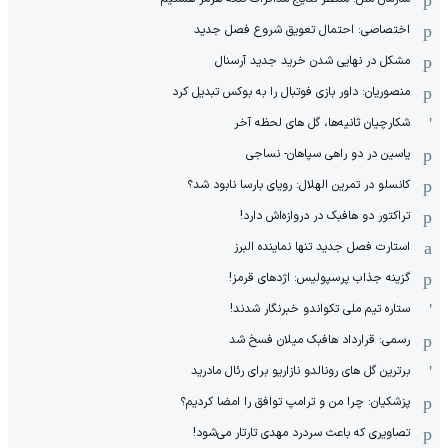
اختصاصی: احتمال تعویق شروع فصل جدید
مشکل در نهایی شدن خرید جدید آرسنال
منصوریان: داور بازی فوتبال را به بوکس تبدیل کرد
شکارچیان ثانیه‌ها، گل های لحظه آخر
یاسین در دو راهی سپاهان- نساجی
کانسلو در تمرین الهلال: رویای بارسا نابود شد؟
تراکتور دو هافبک در دروازه‌اش دارد!
استارت فصل جدید تنها نماینده البرز
گزینه جذاب پرسپولیس: اژدهای قرمز!
ستاره تیم ملی تکواندو خبرنگار شدند!
رسمی: قرارداد هافبک میلان فسخ شد
برترین گل های رونالدو نازاریو برای رئال مادرید
پزشکیان: چرا من و ترامپ توافق را امضا کردیم؟
تصاویری که باعث سردرد مهدی تارتار می‌شود!