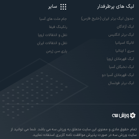
لیگ های پرطرفدار
سایر
جدول لیگ برتر ایران (خلیج فارس)
جام ملت های آسیا
لیگ آزادگان
رنکینگ فیفا
لیگ برتر انگلیس
نقل و انتقالات اروپا
لالیگا اسپانیا
نقل و انتقالات ایران
سری آ ایتالیا
پاری سن ژرمن
لیگ قهرمانان اروپا
لیگ نخبگان آسیا
لیگ قهرمانان آسیا دو
لیگ برتر فوتسال
تمام حقوق مادی و معنوی این سایت متعلق به ورزش سه می باشد. شما می توانید از
سایت ورزش سه در صورت پذیرش موافقت نامه کاربری استفاده نمایید.