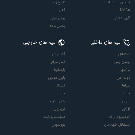
قوانین و مقررات
نتایج زنده
DMCA
آنتن
آگهی دولتی
پیش بینی
پخش زنده
تیم های داخلی
تیم های خارجی
استقلال
آث میلان
پرسپولیس
اینتر میلان
تراکتور
بارسلونا
ذوب آهن
بایرن مونیخ
سپاهان
آرسنال
فولاد
چلسی
ملوان
رئال مادرید
گل‌گهر
لیورپول
آلومینیوم اراک
منچستریونایتد
استقلال خوزستان
یوونتوس