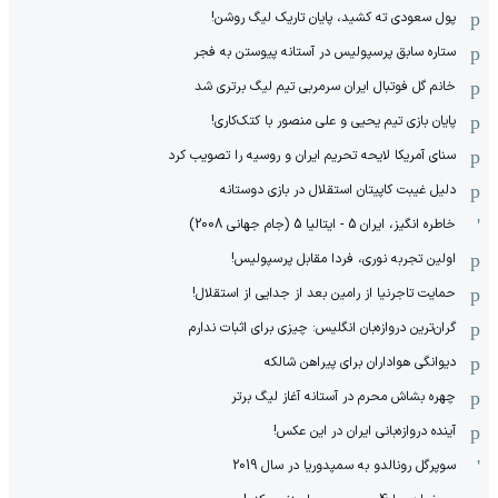
پول سعودی ته کشید، پایان تاریک لیگ روشن!
ستاره سابق پرسپولیس در آستانه پیوستن به فجر
خانم گل فوتبال ایران سرمربی تیم لیگ برتری شد
پایان بازی تیم یحیی و علی منصور با کتک‌کاری!
سنای آمریکا لایحه تحریم ایران و روسیه را تصویب کرد
دلیل غیبت کاپیتان استقلال در بازی دوستانه
خاطره انگیز، ایران 5 - ایتالیا 5 (جام جهانی 2008)
اولین تجربه نوری، فردا مقابل پرسپولیس!
حمایت تاجرنیا از رامین بعد از جدایی از استقلال!
گران‌ترین دروازه‌بان انگلیس: چیزی برای اثبات ندارم
دیوانگی هواداران برای پیراهن شالکه
چهره بشاش محرم در آستانه آغاز لیگ برتر
آینده دروازه‌بانی ایران در این عکس!
سوپرگل رونالدو به سمپدوریا در سال 2019