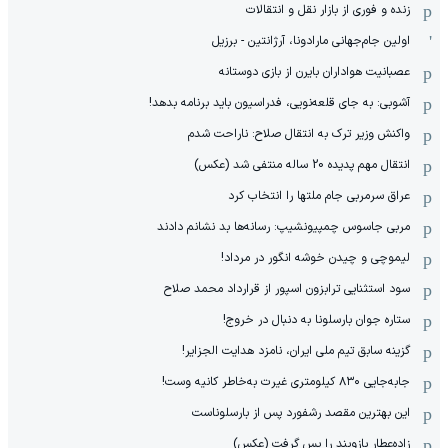
زنده و فوری از بازار نقل و انتقالات
اولین جام‌جهانی مارادونا، آرژانتین - برزیل
عصبانیت هواداران بایرن از بازی دوستانه
آشوبی: به جای قلعه‌نویی، فدراسیون باید برنامه بدهد!
واکنش وزیر ترک به انتقال صلاح: ناراحت شدم
انتقال مهم پدیده 20 ساله منتفی شد (عکس)
عراق سرمربی جام ملتها را انتخاب کرد
مربی جاسوس چمپیونشیپ: رسانه‌ها بد نشانم دادند
لیموچی و چیدن خوشه انگور در مرداد!
سود استثنایی ترابزون اسپور از قرارداد محمد صلاح
ستاره جوان بارسلونا به دنبال در خروج!
گزینه سابق تیم ملی ایران، نامزد هدایت الجزایر!
جابه‌جایی ۸۳۰ کیلومتری غیرت به‌خاطر کانیه وست!
این بهترین مقصد رشفورد پس از بارسلوناست
زاده‌عطار بازوبند را پس گرفت (عکس)