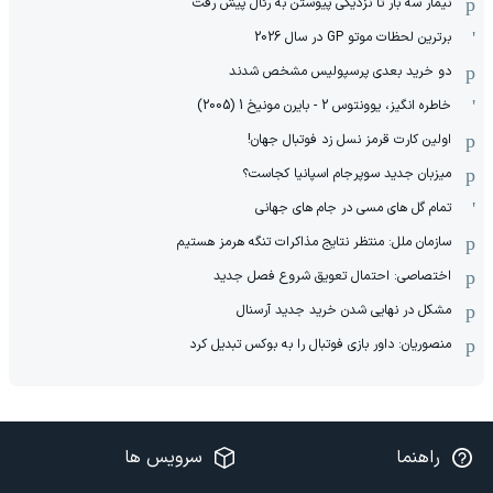
نیمار سه بار تا نزدیکی پیوستن به رئال پیش رفت
برترین لحظات موتو GP در سال 2026
دو خرید بعدی پرسپولیس مشخص شدند
خاطره انگیز، یوونتوس 2 - بایرن مونیخ 1 (2005)
اولین کارت قرمز نسل زد فوتبال جهان!
میزبان جدید سوپرجام اسپانیا کجاست؟
تمام گل های مسی در جام های جهانی
سازمان ملل: منتظر نتایج مذاکرات تنگه هرمز هستیم
اختصاصی: احتمال تعویق شروع فصل جدید
مشکل در نهایی شدن خرید جدید آرسنال
منصوریان: داور بازی فوتبال را به بوکس تبدیل کرد
راهنما
سرویس ها