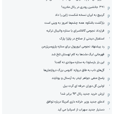
۳+۱ جانشین رودری در رئال مادرید!
گربیچ به ایران نسخه شکست ژاپن را داد
بازگشت باشکوه: همه چشم‌ها امروز به وینی است
قرارداد نجومی گالاتاسرای با ستاره والیبال ترکیه
استقبال دیدنی از صلاح در پاپارا پارک
رد پیشنهاد نجومی لیورپول برای ستاره پاری‌سن‌ژرمن
قهرمانی لیگ ملت‌ها به کام لهستان تلخ شد
این بار بارسلونا به ستاره سوئدی نه گفت!
گل‌های ناب به طاق دروازه؛ کابوس بزرگ دروازه‌بان‌ها
پاسخ منفی جواهر اینتر به آرسنال و یونایتد
اولین گل دوران حرفه ای گرت بیل
ارزش خرید جدید رئال 93 برابر شد!
ادعای جدید وزیر خزانه داری آمریکا درباره توافق
دستیار جدید سهراب از اسپانیا می آید