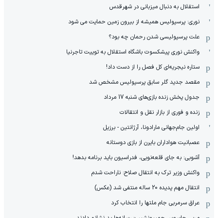
استقلال به دنبال میزبانی در شهرقدس
نوری: پرسپولیس همیشه از بیرون زمین حمایت می شود
علت پرسپولیسی شدن رحمان چه بود؟
واکنش نوری پیشکسوت باشگاه استقلال به توییت تاجرنیا
ستاره نیجریه‌ای کل فصل را از دست داد!
مقصد جدید گلر سابق پرسپولیس مشخص شد
جدول پخش زنده بازی‌های شنبه 17 مرداد
زنده و فوری از بازار نقل و انتقالات
اولین جام‌جهانی مارادونا، آرژانتین - برزیل
عصبانیت هواداران بایرن از بازی دوستانه
آشوبی: به جای قلعه‌نویی، فدراسیون باید برنامه بدهد!
واکنش وزیر ترک به انتقال صلاح: ناراحت شدم
انتقال مهم پدیده 20 ساله منتفی شد (عکس)
عراق سرمربی جام ملتها را انتخاب کرد
مربی جاسوس چمپیونشیپ: رسانه‌ها بد نشانم دادند