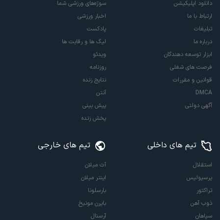
دانلود اپلیکیشن
سوژه‌های ورزشی شما
ارتباط با ما
اخبار ورزشی
تبلیغات
پادکست
درباره ما
لیگ ها و رقابت ها
ابزار توسعه دهندگان
ویدئو
فرصت های شغلی
روزنامه
قوانین و مقررات
نتایج زنده
DMCA
آنتن
آگهی دولتی
پیش بینی
پخش زنده
تیم های داخلی
تیم های خارجی
استقلال
آث میلان
پرسپولیس
اینتر میلان
تراکتور
بارسلونا
ذوب آهن
بایرن مونیخ
سپاهان
آرسنال