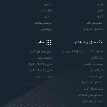
فولاد
چلسی
ملوان
رئال مادرید
گل‌گهر
لیورپول
آلومینیوم اراک
منچستریونایتد
استقلال خوزستان
یوونتوس
لیگ های پرطرفدار
سایر
جدول لیگ برتر ایران (خلیج فارس)
جام ملت های آسیا
لیگ آزادگان
رنکینگ فیفا
لیگ برتر انگلیس
نقل و انتقالات اروپا
لالیگا اسپانیا
نقل و انتقالات ایران
سری آ ایتالیا
پاری سن ژرمن
لیگ قهرمانان اروپا
لیگ نخبگان آسیا
لیگ قهرمانان آسیا دو
لیگ برتر فوتسال