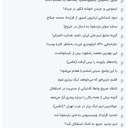
لیموچی و چیدن خوشه انگور در مرداد!
سود استثنایی ترابزون اسپور از قرارداد محمد صلاح
ستاره جوان بارسلونا به دنبال در خروج!
گزینه سابق تیم ملی ایران، نامزد هدایت الجزایر!
جابه‌جایی ۸۳۰ کیلومتری غیرت به‌خاطر کانیه وست!
این بهترین مقصد رشفورد پس از بارسلوناست
زاده‌عطار بازوبند را پس گرفت (عکس)
با این وضع، سیتی ششم یا هفتم می‌شود!
قشم جزیره‌ای که می‌خواهد لیگ برتری شود
انتقاد صریح واعظ آشتیانی از مدیریت در استقلال
آنچه بیش از همه رئال را درباره رودری آزار می‌دهد
جوانترین تیم لیگ برتر در غرب تهران ! (عکس)
تمدید قرارداد وینیسیوس به ضرر بارسلونا شد
تیم جدید جنپو به کمک استقلال آمد؟