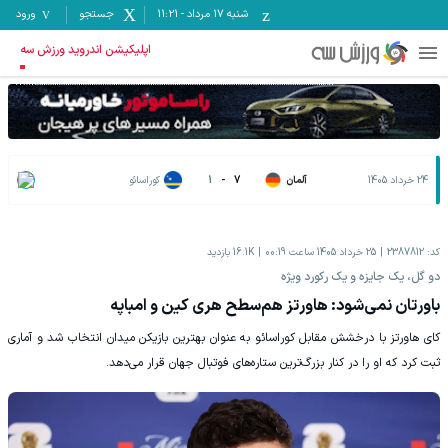
شنبه ۱۷ مرداد
-
11:21
جستجو
ورود
اپلیکیشن اندروید ورزش سه
24 خرداد 1405
آلمان
7
-
1
کوراسائو
کد:
2387812
25 خرداد 1405 ساعت 00:19
16.1K
بازدید
دو گل، یک جایزه و یک رکورد ویژه
باورتان نمی‌شود: هاورتز هم‌سطح هری کین و امباپه
کای هاورتز با درخشش مقابل کوراسائو به عنوان بهترین بازیکن میدان انتخاب شد و آماری
ثبت کرد که او را در کنار بزرگ‌ترین ستاره‌های فوتبال جهان قرار می‌دهد.