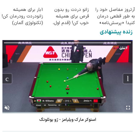
آرتروز مفاصل خود را
زانو دردت رو بدون
1بار برای همیشه
به طور قطعی درمان
قرص برای همیشه
زانودردت رودرمان کن!
کنید! ◗پرسش‌نامه◖
خوب کن! (قدم اول،
(تکنولوژی آلمان)
پرسش‌نامه)
◂پرسشنامه▸
زنده پیشنهادی
اسنوکر مارک ویلیامز - ژو یوئلونگ