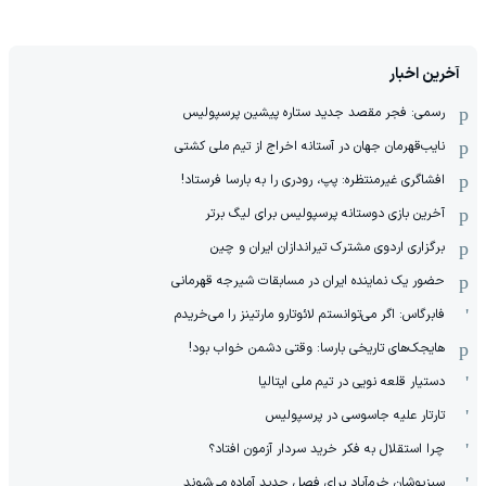
آخرین اخبار
رسمی: فجر مقصد جدید ستاره پیشین پرسپولیس
نایب‌قهرمان جهان در آستانه اخراج از تیم ملی کشتی
افشاگری غیرمنتظره: پپ، رودری را به بارسا فرستاد!
آخرین بازی دوستانه پرسپولیس برای لیگ برتر
برگزاری اردوی مشترک تیراندازان ایران و چین
حضور یک نماینده ایران در مسابقات شیرجه قهرمانی
فابرگاس: اگر می‌توانستم لائوتارو مارتینز را می‌خریدم
هایجک‌های تاریخی بارسا: وقتی دشمن خواب بود!
دستیار قلعه نویی در تیم ملی ایتالیا
تارتار علیه جاسوسی در پرسپولیس
چرا استقلال به فکر خرید سردار آزمون افتاد؟
سبزپوشان خرم‌آباد برای فصل جدید آماده می‌شوند