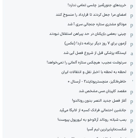
خریدهای جنون‌آمیز چلسی تمامی ندارد!
امضای مرا جعل کردند تا قرارداد را منسوخ کنند
موناکو مشتری ستاره جنجالی سری آ شد
چینی: بعضی بازیکنان در حد پیراهن استقلال نبودند
آزمون برای 7 روز دیگر برنامه دارد! (عکس)
ایستگاه پزشکی قبل از شروع فصل آبی شد
سرنوشت عجیب: هیچکس ستاره آلمانی را نمی‌خواهد!
لحظه به لحظه با اخبار نقل و انتقالات ایران
خاطره‌انگیز، منچستریونایتد2 - آرسنال 0
مقصد کاپیتان مس مشخص شد
آغاز فصل جدید النصر بدون رونالدو!
جانشین احتمالی فرانک کسیه از لالیگا می‌آید
بمب شبانه: رونالد آرائوخو به لیورپول پیوست!
شکست‌ناپذیرترین تیم آسیا