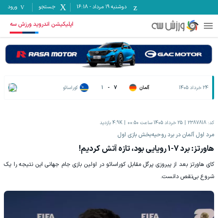
دوشنبه ۱۹ مرداد
-
16:18
جستجو
ورود
اپلیکیشن اندروید ورزش سه
24 خرداد 1405
آلمان
7
-
1
کوراسائو
کد:
2387818
25 خرداد 1405 ساعت 00:50
4.9K
بازدید
‫مرد اول آلمان در برد روحیه‌بخش بازی اول
‫هاورتز: برد 7-1 رویایی بود، تازه آتش کردیم!
‫کای هاورتز بعد از پیروزی پرگل مقابل کوراسائو در اولین بازی جام جهانی این نتیجه را یک
شروع بی‌نقص دانست.