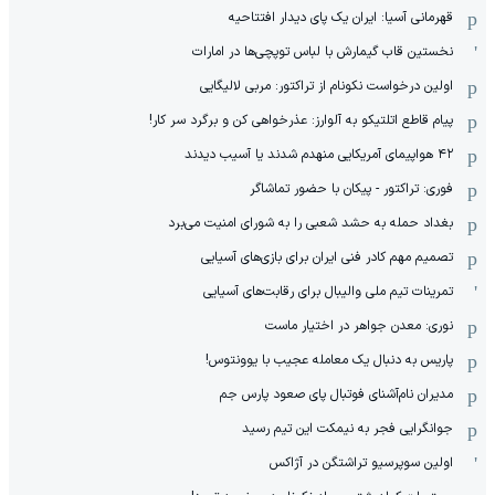
قهرمانی آسیا: ایران یک پای دیدار افتتاحیه
نخستین قاب گیمارش با لباس توپچی‌ها در امارات
اولین درخواست نکونام از تراکتور: مربی لالیگایی
پیام قاطع اتلتیکو به آلوارز: عذرخواهی کن و برگرد سر کار!
۴۲ هواپیمای آمریکایی منهدم شدند یا آسیب دیدند
فوری: تراکتور - پیکان با حضور تماشاگر
بغداد حمله به حشد شعبی را به شورای امنیت می‌برد
تصمیم مهم کادر فنی ایران برای بازی‌های آسیایی
تمرینات تیم ملی والیبال برای رقابت‌های آسیایی
نوری: معدن جواهر در اختیار ماست
پاریس به دنبال یک معامله عجیب با یوونتوس!
مدیران نام‌آشنای فوتبال پای صعود پارس جم
جوانگرایی فجر به نیمکت این تیم رسید
اولین سوپرسیو تراشتگن در آژاکس