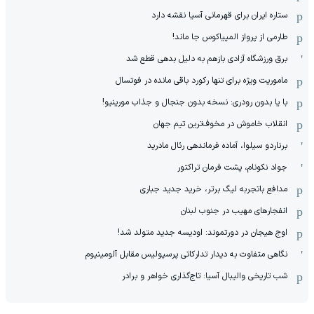
ستاره ایران برای قهرمانی آسیا نقشه دارد
طارمی از پرواز المپیاکوس جا ماند!
برق ورزشگاه آزادی بازهم به دلیل بدهی قطع شد
ماموریت ویژه برای تنها رکورد باقی مانده در فوتسال
با یا بدون رودری: نسخه بدون جنجال و جذاب مورینیو!
انقلاب خاموش در مخوف‌‌ترین تیم جهان
برناردو سیلوا، آماده فرماندهی رئال مادرید
جواد نکونام، پشت فرمان تراکتور
مدافع باتجربه لیگ برتر، خرید جدید جباری
انفجارهای مهیب در جنوب لبنان
اوج هیجان در دورتموند: اودیسه جدید متولد شد!
نگاهی متفاوت به دیدار تدارکاتی پرسپولیس مقابل آلومینیوم
شب تاریخی والیبال آسیا: تاج‌گذاری خواهر و برادر