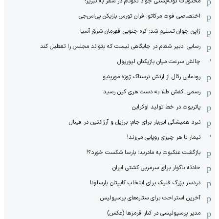
محتویات کوله‌پشتی جواد نکونام در سفر به تبریز!
اختصاصی فوت مرکاتو: فران تورس بازیکن پی‌اس‌جی
ژاپن جوان تسلیم شد: کره جنوبی قهرمان شرق آسیا
رسایی: دبیر شعام در جایگاهی نیست که بتواند مجلس را تعطیل کند
چالش سرعت میان بازیکنان لیورپول
رونمایی رئال از ارتش ترسناک ژوزه مورینیو
رسمی: کفش طلا به دست هری کین رسید
پاتریوت در خط تولید اوکراین
نبرد همیشگی این‌بار برای جام: برزیل و آرژانتین در فینال
نیمار با هر چیزی روپایی می‌زند!
بازگشت عنکبوت به مادرید: بارسا شکست خورد؟!
حادثه ناگوار برای سرمربی کشتی ایران
دردسر بزرگ فلیک برای انتخاب کاپیتان بارسلونا
آخرین استراحت برای ستاره‌های پرسپولیس
مدیر پرسپولیسی در کنار قرمزها (عکس)