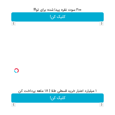
۱ میلیارد اعتبار خرید قسطی طلا | ۱۸ ماهه پرداخت کن
این پک تقویت م
کلیک کن!
›
‹
 آیفون 17 تا پلی استیشن 5 🎮😍📱 | گردونه بچرخون جایزه ببر
گردونه شانس بدون پوچ از PS5 تا آی
بچرخونش
›
‹