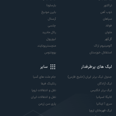
تراکتور
بارسلونا
ذوب آهن
بایرن مونیخ
سپاهان
آرسنال
فولاد
چلسی
ملوان
رئال مادرید
گل‌گهر
لیورپول
آلومینیوم اراک
منچستریونایتد
استقلال خوزستان
یوونتوس
لیگ های پرطرفدار
سایر
جدول لیگ برتر ایران (خلیج فارس)
جام ملت های آسیا
لیگ آزادگان
رنکینگ فیفا
لیگ برتر انگلیس
نقل و انتقالات اروپا
لالیگا اسپانیا
نقل و انتقالات ایران
سری آ ایتالیا
پاری سن ژرمن
لیگ قهرمانان اروپا