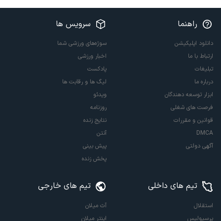
راهنما
سرویس ها
دانلود اپلیکیشن
سوژه‌های ورزشی شما
ارتباط با ما
اخبار ورزشی
تبلیغات
پادکست
درباره ما
لیگ ها و رقابت ها
ابزار توسعه دهندگان
ویدئو
فرصت های شغلی
روزنامه
قوانین و مقررات
نتایج زنده
DMCA
آنتن
آگهی دولتی
پیش بینی
پخش زنده
تیم های داخلی
تیم های خارجی
استقلال
آث میلان
پرسپولیس
اینتر میلان