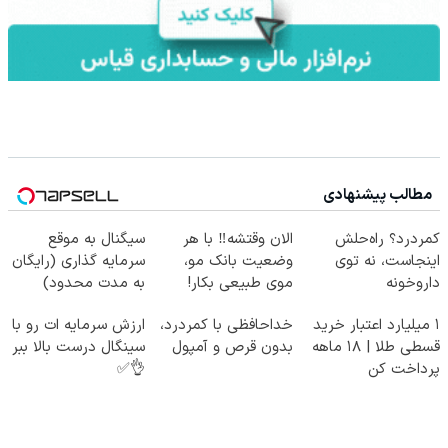
مطالب پیشنهادی
کمردرد؟ راه‌حلش
الان وقتشه‼️ با هر
سیگنال به موقع
اینجاست، نه توی
وضعیت بانک مو،
سرمایه گذاری (رایگان
داروخونه
موی طبیعی بکار!
به مدت محدود)
۱ میلیارد اعتبار خرید
خداحافظی با کمردرد،
ارزش سرمایه ات رو با
قسطی طلا | ۱۸ ماهه
بدون قرص و آمپول
سینگال درست بالا ببر
پرداخت کن
👌✅