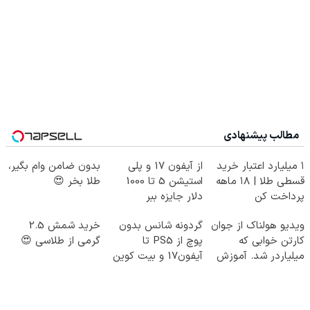
مطالب پیشنهادی
۱ میلیارد اعتبار خرید
از آیفون 17 و پلی
بدون ضامن وام بگیر،
قسطی طلا | ۱۸ ماهه
استیشن 5 تا 1000
طلا بخر 😍
پرداخت کن
دلار جایزه ببر
ویدیو هولناک از جوان
گردونه شانس بدون
خرید شمش 2.5
کارتن خوابی که
پوچ از PS5 تا
گرمی از طلاسی 😍
میلیاردر شد. آموزش
آیفون17 و بیت کوین
رایگان
🔥