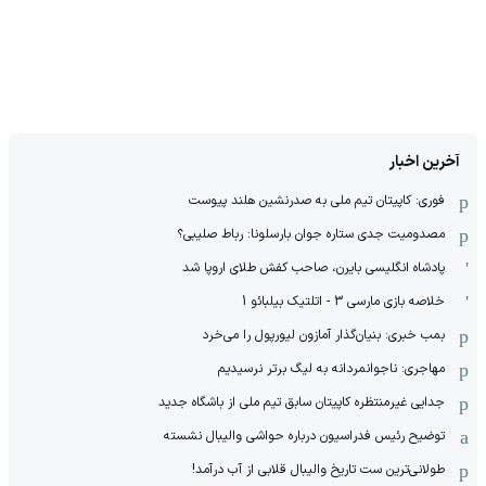
آخرین اخبار
فوری: کاپیتان تیم ملی به صدرنشین هلند پیوست
مصدومیت جدی ستاره جوان بارسلونا: رباط صلیبی؟
پادشاه انگلیسی بایرن، صاحب کفش طلای اروپا شد
خلاصه بازی مارسی 3 - اتلتیک بیلبائو 1
بمب خبری: بنیان‌گذار آمازون لیورپول را می‌خرد
مهاجری: ناجوانمردانه به لیگ برتر نرسیدیم
جدایی غیرمنتظره کاپیتان سابق تیم ملی از باشگاه جدید
توضیح رئیس فدراسیون درباره حواشی والیبال نشسته
طولانی‌ترین ست تاریخ والیبال قلابی از آب درآمد!