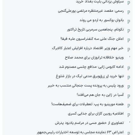
سیاوش یزدانی بلیت بغداد خرید
رسمی: مقصد غیرمنتظره مرتضی پورعلی‌گنجی
بانوان بوکسور به اردو می روند
نکونام، پنجاهمین سرمربی تاریخ تراکتور
اعلان جنگ علنی سه کنفدراسیون علیه فیفا!
خبر مهم وزیر اقتصاد درباره افزایش اعتبار کالابرگ
ویدیو خلاقانه ترابوزان برای محمد صلاح
ادامه کابوس ژابی: مدافع چلسی مصدوم شد
تنها خرید پُر زرق‌وبرق مدعی لیگ در بازار شلوغ
ورود پلیس به پرونده پست جنجالی منتسب به خیبر
آسیا در ژاپن به جان هم می‌افتد!
طعنه مورینیو به پپ: تعطیلات برای ضعیف‌هاست!
اطلاعیه روبین کازان برای جدایی کسری
تصاویری از حضور مسی در مراسم یادبود پدرش
اعتراض ۶۳ نماینده مجلس به توسعه اختیارات رئیس‌جمهور