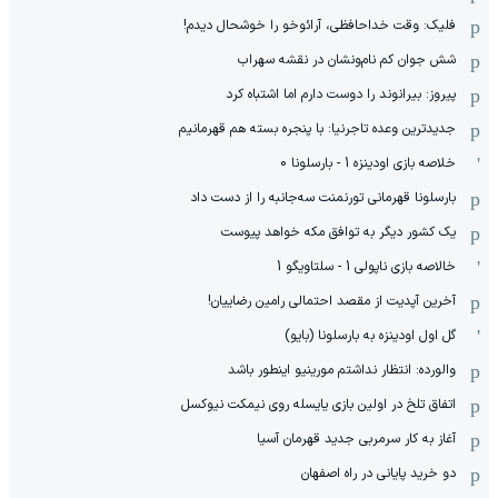
فلیک: وقت خداحافظی، آرائوخو را خوشحال دیدم!
شش جوان کم نام‌و‌نشان در نقشه سهراب
پیروز: بیرانوند را دوست دارم اما اشتباه کرد
جدیدترین وعده تاجرنیا: با پنجره بسته هم قهرمانیم
خلاصه بازی اودینزه 1 - بارسلونا 0
بارسلونا قهرمانی تورنمنت سه‌جانبه را از دست داد
یک کشور دیگر به توافق مکه خواهد پیوست
خالاصه بازی ناپولی 1 - سلتاویگو 1
آخرین آپدیت از مقصد احتمالی رامین رضاییان!
گل اول اودینزه به بارسلونا (بایو)
والورده: انتظار نداشتم مورینیو اینطور باشد
اتفاق تلخ در اولین بازی یایسله روی نیمکت نیوکسل
آغاز به کار سرمربی جدید قهرمان آسیا
دو خرید پایانی در راه اصفهان