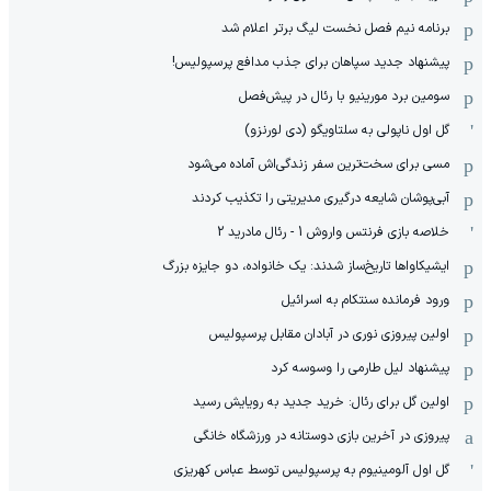
برنامه نیم فصل نخست لیگ برتر اعلام شد
پیشنهاد جدید سپاهان برای جذب مدافع پرسپولیس!
سومین برد مورینیو با رئال در پیش‌فصل
گل اول ناپولی به سلتاویگو (دی لورنزو)
مسی برای سخت‌ترین سفر زندگی‌اش آماده می‌شود
آبی‌پوشان شایعه درگیری مدیریتی را تکذیب کردند
خلاصه بازی فرنتس واروش 1 - رئال مادرید 2
ایشیکاوا‌ها تاریخ‌ساز شدند: یک خانواده، دو جایزه بزرگ
ورود فرمانده سنتکام به اسرائیل
اولین پیروزی نوری در آبادان مقابل پرسپولیس
پیشنهاد لیل طارمی را وسوسه کرد
اولین گل برای رئال: خرید جدید به رویایش رسید
پیروزی در آخرین بازی دوستانه در ورزشگاه خانگی
گل اول آلومینیوم به پرسپولیس توسط عباس کهریزی