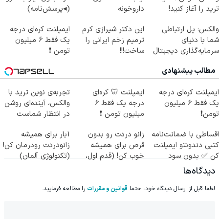
ترید را آغاز کنید!
داروخونه
(◂پرسش‌نامه)
والکس: پل ارتباطی
این دکتر شیرازی کرم
ایمپلنت کره‌ای درجه
شما با دنیای
ترمیم زخم ایرانی را
یک فقط 6 میلیون
سرمایه‌گذاری دیجیتال
ساخت!!!
تومن ❗
مطالب پیشنهادی
ایمپلنت کره‌ای درجه
ایمپلنت 🦷 کره‌ای
تجربه‌ی نوین ترید با
یک فقط 6 میلیون
درجه یک فقط 6
والکس، آینده‌ای روشن
تومن❗
میلیون تومن ❗
در انتظار شماست
اقساطی با ضمانت‌نامه
زانو دردت رو بدون
1بار برای همیشه
کتبی دندونتو ایمپلنت
قرص برای همیشه
زانودردت رودرمان کن!
کن ✅ بدون سود
خوب کن! (قدم اول،
(تکنولوژی آلمان)
پرسش‌نامه)
◂پرسشنامه▸
دیدگاه‌ها
لطفا قبل از ارسال دیدگاه خود، حتما
قوانین و مقررات
را مطالعه فرمایید.