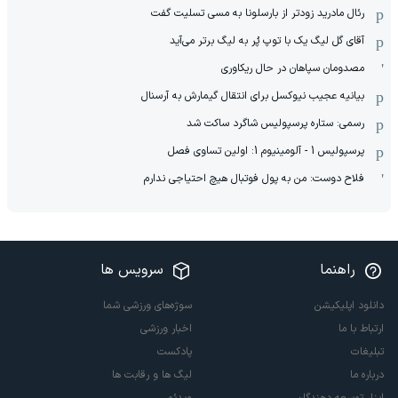
رئال مادرید زودتر از بارسلونا به مسی تسلیت گفت
آقای گل لیگ یک با توپ پُر به لیگ برتر می‌آید
مصدومان سپاهان در حال ریکاوری
بیانیه عجیب نیوکسل برای انتقال گیمارش به آرسنال
رسمی: ستاره پرسپولیس شاگرد ساکت شد
پرسپولیس 1 - آلومینیوم 1: اولین تساوی فصل
فلاح دوست: من به پول فوتبال هیچ احتیاجی ندارم
راهنما
سرویس ها
دانلود اپلیکیشن
سوژه‌های ورزشی شما
ارتباط با ما
اخبار ورزشی
تبلیغات
پادکست
درباره ما
لیگ ها و رقابت ها
ابزار توسعه دهندگان
ویدئو