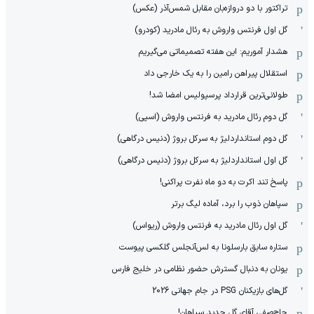
تراکتور با دو دروازه‌بان مقابل شمس‌آذر (عکس)
گل اول فرنتس واروش به رئال مادرید (کودرو)
هشدار آموریم: این هفته تصمیماتی می‌گیریم
استقلال پیراهن رامین را به یک خارجی داد
طولانی‌ترین قرارداد پرسپولیس امضا شد!
گل دوم رئال مادرید به فرنتس واروش (اسپی)
گل دوم استانداردلیژ به سرکل بروژ (دنیس درگاهی)
گل اول استانداردلیژ به سرکل بروژ (دنیس درگاهی)
پاسخ تند اکرت به دو ماه نفرت پراکنی!
سپاهان ذوب را برد، آماده لیگ برتر
گل اول رئال مادرید به فرنتس واروش (ریواس)
ستاره سابق بارسلونا به لس‌آنجلس گلکسی پیوست
یونان به دنبال گسترش حضور نظامی در خلیج فارس
گل‌های بازیکنان PSG در جام جهانی 2026
حاج‌صفی آقای گل جدید سپاهان!