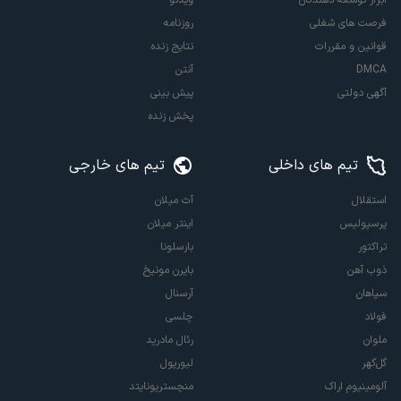
فرصت های شغلی
روزنامه
قوانین و مقررات
نتایج زنده
DMCA
آنتن
آگهی دولتی
پیش بینی
پخش زنده
تیم های داخلی
تیم های خارجی
استقلال
آث میلان
پرسپولیس
اینتر میلان
تراکتور
بارسلونا
ذوب آهن
بایرن مونیخ
سپاهان
آرسنال
فولاد
چلسی
ملوان
رئال مادرید
گل‌گهر
لیورپول
آلومینیوم اراک
منچستریونایتد