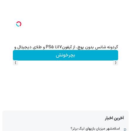
گردونه شانس بدون پوچ، از آیفون17تا PS5 و طلای دیجیتال و دلار🔥
از آیفون 17 تا پلی استیشن 5 جایزه ببر 🎮😍📱 | بازی کن ، گردونه
بچرخونش
›
‹
آخرین اخبار
اسلامشهر میزبان بازیهای لیگ برتر؟