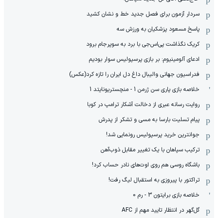
سردار آزمون برای فصل جدید خط و نشان کشید
پاسخ مسعود پزشکیان به ورزش سه
کریک نگذاشت پی‌اس‌جی با برد به سوپرجام برود
ادعای آلومینیوم: بر بازی پرسپولیس سوار بودیم
فدراسیون جهانی والیبال داغ دل ایران را تازه کرد(عکس)
خلاصه بازی پاری سن ژرمن 1 - منچستریونایتد 1
روایت رسانه عبری از دخالت آشکار ترامپ در کوبا
پیام تسلیت بارسا به مسی و تشکر از پدرش
جوانترین خرید پرسپولیس رونمایی شد!
ترکیب سپاهان با یک تغییر مقابل ذوب‌آهن
باشگاه روسی هم روی اوت‌های نادر حساب کرد!
تراکتور با پیروزی به استقبال لیگ رفت!
خلاصه بازی برایتون 3 - رم 0
گل‌گهر در انتظار تایید مهم از ‌AFC