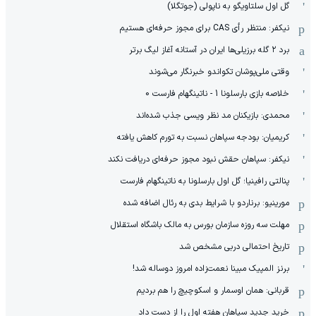
گل اول سلتاویگو به ناپولی (جوتگلا)
نیکفر: منتظر رأی CAS برای مجوز حرفه‌ای هستیم
برد ۲ گله برزیلی‌ها ایران در آستانه آغاز لیگ برتر
وقتی ملی‌پوشان تکواندو خبرنگار می‌شوند
خلاصه بازی بارسلونا 1 - ناتینگهام فارست 0
محمدی: بازیکنان مد نظر ویسی جذب شده‌اند
کریمیان: بودجه سپاهان نسبت به تورم کاهش یافته
نیکفر: سپاهان حقش نبود مجوز حرفه‌ای دریافت نکند
پنالتی رافینیا؛ گل اول بارسلونا به ناتینگهام فارست
مورینیو: برناردو با شرایط بدی به رئال اضافه شده
مهلت سه روزه سازمان بورس به مالک باشگاه استقلال
تاریخ احتمالی دربی مشخص شد
برنز المپیک مبینا نعمت‌زاده امروز دوساله شد!
قربانی: همان اوسمار و اسکوچیچ را هم بردیم
خرید جدید سپاهان هفته اول را از دست داد