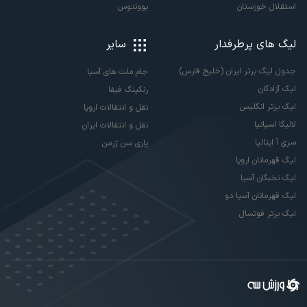
استقلال خوزستان
یوونتوس
لیگ های پرطرفدار
سایر
جدول لیگ برتر ایران (خلیج فارس)
جام ملت های آسیا
لیگ آزادگان
رنکینگ فیفا
لیگ برتر انگلیس
نقل و انتقالات اروپا
لالیگا اسپانیا
نقل و انتقالات ایران
سری آ ایتالیا
پاری سن ژرمن
لیگ قهرمانان اروپا
لیگ نخبگان آسیا
لیگ قهرمانان آسیا دو
لیگ برتر فوتسال