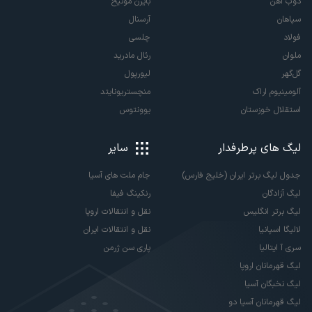
ذوب آهن
بایرن مونیخ
سپاهان
آرسنال
فولاد
چلسی
ملوان
رئال مادرید
گل‌گهر
لیورپول
آلومینیوم اراک
منچستریونایتد
استقلال خوزستان
یوونتوس
لیگ های پرطرفدار
سایر
جدول لیگ برتر ایران (خلیج فارس)
جام ملت های آسیا
لیگ آزادگان
رنکینگ فیفا
لیگ برتر انگلیس
نقل و انتقالات اروپا
لالیگا اسپانیا
نقل و انتقالات ایران
سری آ ایتالیا
پاری سن ژرمن
لیگ قهرمانان اروپا
لیگ نخبگان آسیا
لیگ قهرمانان آسیا دو