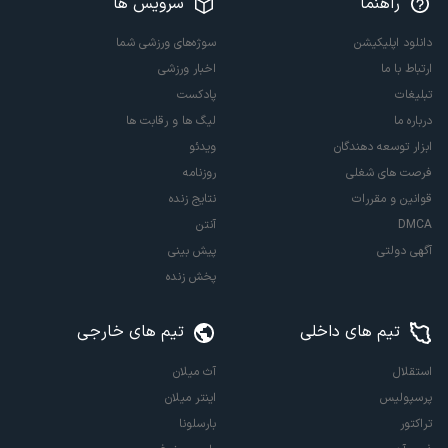
راهنما
سرویس ها
دانلود اپلیکیشن
سوژه‌های ورزشی شما
ارتباط با ما
اخبار ورزشی
تبلیغات
پادکست
درباره ما
لیگ ها و رقابت ها
ابزار توسعه دهندگان
ویدئو
فرصت های شغلی
روزنامه
قوانین و مقررات
نتایج زنده
DMCA
آنتن
آگهی دولتی
پیش بینی
پخش زنده
تیم های داخلی
تیم های خارجی
استقلال
آث میلان
پرسپولیس
اینتر میلان
تراکتور
بارسلونا