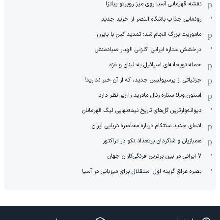
نقشه قهرمانی آسیا روی میز روبرتو پیاتزا
رونمایی جذاب باشگاه النصر از خرید جدید
ماموریت بزرگ انجام شد: تمدید کین با بایرن
درخشش ستاره ایرانی؛ گلزنی الهیار صیادمنش
حمله توپخانه‌ای اسرائیل به لبنان و غزه
جزئیاتی از پرسپولیسِ جدید، که از آن ‌خبر ندارید!
استون ویلا ستاره رئال مادرید را زیر نظر دارد
دیوانه‌وارترین گل‌های تاریخ نیمه‌نهایی لیگ قهرمانان
ادعای جدید سنتکام درباره محاصره دریایی ایران
همبازیان و شاگردان پرتعداد نکو در تراکتور
7 ایرانی در بین برترین فرنگی‌کاران جهان
بصره عراق گزینه اول استقلال برای میزبانی در آسیا