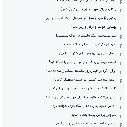
دختران بسکتبال ایران نفس چین را گرفتند!
بازتاب جهانی مهارت لژیونر ایرانی (عکس)
بهترین گل‌های آرسنال در شب‌های لیگ قهرمانان اروپا!
بهترین خواهر و برادر ورزش دنیا!
صدرنشین‌های لیگ ملت‌ها به خاک نشستند!
زمان شروع تمرینات جباری با تیم جدید
پاسخ منفی پرسپولیس به پیشنهاد خارجی
قیمت بارسا برای فران تورس، پاریس را شوکه کرد!
ایران - کره در فینال روز نخست بسکتبال سه به سه!
اردوی تیم ملی کشتی در آستانه تعطیلی کامل!
کلیپ باشگاه پاختاکور بعد از پیوستن پورعلی گنجی
اولین پیشنهاد فنرباغچه برای مهاجم جنجالی رد شد
الماس جدید رئال همه را شگفت‌زده خواهد کرد!
سیاوش یزدانی بلیت بغداد خرید
رسمی: مقصد غیرمنتظره مرتضی پورعلی‌گنجی