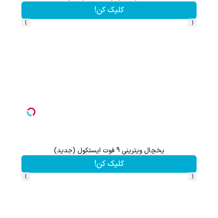
کلیک کن!
›
‹
یخچال ویترینی 9 فوت ایستکول (جدید)
با خرید ا
کلیک کن!
›
‹