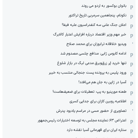
بانوان بوکسور به اردو می روند
نکونام، پنجاهمین سرمربی تاریخ تراکتور
اعلان جنگ علنی سه کنفدراسیون علیه فیفا!
خبر مهم وزیر اقتصاد درباره افزایش اعتبار کالابرگ
ویدیو خلاقانه ترابوزان برای محمد صلاح
ادامه کابوس ژابی: مدافع چلسی مصدوم شد
تنها خرید پُر زرق‌وبرق مدعی لیگ در بازار شلوغ
ورود پلیس به پرونده پست جنجالی منتسب به خیبر
آسیا در ژاپن به جان هم می‌افتد!
طعنه مورینیو به پپ: تعطیلات برای ضعیف‌هاست!
اطلاعیه روبین کازان برای جدایی کسری
تصاویری از حضور مسی در مراسم یادبود پدرش
اعتراض ۶۳ نماینده مجلس به توسعه اختیارات رئیس‌جمهور
ستاره ایران برای قهرمانی آسیا نقشه دارد