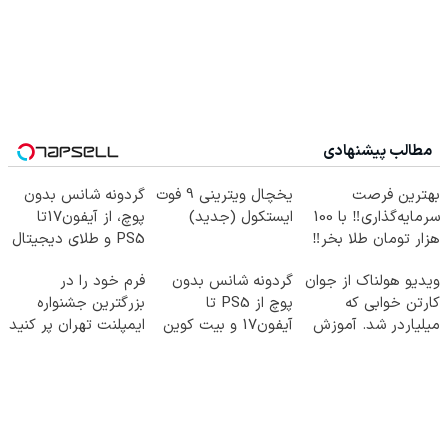
مطالب پیشنهادی
بهترین فرصت
یخچال ویترینی 9 فوت
گردونه شانس بدون
سرمایه‌گذاری‼️ با 100
ایستکول (جدید)
پوچ، از آیفون17تا
هزار تومان طلا بخر‼️
PS5 و طلای دیجیتال
و دلار🔥
ویدیو هولناک از جوان
گردونه شانس بدون
فرم خود را در
کارتن خوابی که
پوچ از PS5 تا
بزرگترین جشنواره
میلیاردر شد. آموزش
آیفون17 و بیت کوین
ایمپلنت تهران پر کنید
رایگان
🔥
! | فقط ۲۵ میلیون