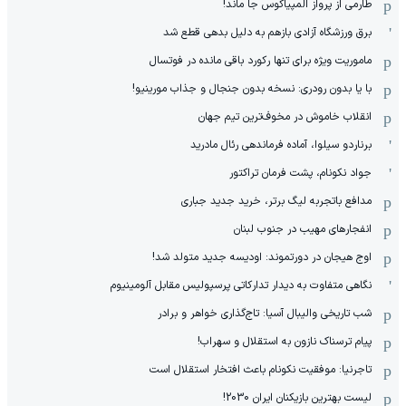
طارمی از پرواز المپیاکوس جا ماند!
برق ورزشگاه آزادی بازهم به دلیل بدهی قطع شد
ماموریت ویژه برای تنها رکورد باقی مانده در فوتسال
با یا بدون رودری: نسخه بدون جنجال و جذاب مورینیو!
انقلاب خاموش در مخوف‌‌ترین تیم جهان
برناردو سیلوا، آماده فرماندهی رئال مادرید
جواد نکونام، پشت فرمان تراکتور
مدافع باتجربه لیگ برتر، خرید جدید جباری
انفجارهای مهیب در جنوب لبنان
اوج هیجان در دورتموند: اودیسه جدید متولد شد!
نگاهی متفاوت به دیدار تدارکاتی پرسپولیس مقابل آلومینیوم
شب تاریخی والیبال آسیا: تاج‌گذاری خواهر و برادر
پیام ترسناک نازون به استقلال و سهراب!
تاجرنیا: موفقیت نکونام باعث افتخار استقلال است
لیست بهترین بازیکنان ایران 2030!