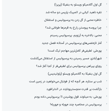
گل اول آکادمیکو ویسئو به بنفیکا (پریرا)
نقره ناهید کیانی در المپیک پاریس دو ساله شد
خاطره محبی از گل زدن به پرسپولیس و استقلال
چرا پروسه پیوستن زارع به قرمزها طولانی شد؟
محبی: بالاخره به آرزویم، پرسپولیس رسیدم
آمار تازه‌نفس‌های پرسپولیس در آستانه فصل جدید
پورعلی: لطیفی‌فر کامل‌ترین مهاجم لیگ است!
شهرآبادی: مسیر رسیدن به پرسپولیس از استقلال می‌گذشت
رویای پیراهن پرسپولیس برای لطیفی‌فر از کجا آغاز شد؟
گل اول بنفیکا به آکادمیکو ویسئو (پاولیدیس)
شب پر ستاره، هر آنچه که از فوتبال می‌خواهید در زمین است
بازگشت پر قدرت منچستریونایتد در الدترافورد
پورعلی: به میناوند قول پوشیدن 11 پرسپولیس داده بودم
پرسپولیس در محاصره چند «پویا» و «پوریا»!