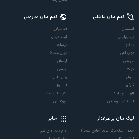
تیم های داخلی
تیم های خارجی
استقلال
آث میلان
پرسپولیس
اینتر میلان
تراکتور
بارسلونا
ذوب آهن
بایرن مونیخ
سپاهان
آرسنال
فولاد
چلسی
ملوان
رئال مادرید
گل‌گهر
لیورپول
آلومینیوم اراک
منچستریونایتد
استقلال خوزستان
یوونتوس
لیگ های پرطرفدار
سایر
جدول لیگ برتر ایران (خلیج فارس)
جام ملت های آسیا
لیگ آزادگان
رنکینگ فیفا