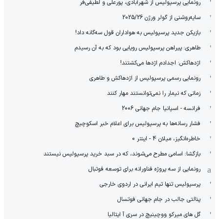
رونمایی پرسپولیس از شهرآبادی، پورعلی و لطیفی‌فر
سایه‌روشنی از گولر ورژن 2025/26
بازیکن جدید پرسپولیس به هواداران قول سه‌گانه داد!
طاهری: پیراهن پرسپولیس رویایی بود که به آن رسیدم
اژدهاکش: اجدادم اژدها می‌کشتند!
رونمایی رسمی پرسپولیس از اژدهاکش و طاهری
زمانی که نیمار را نمی‌توانستند مهار کنند
فرانسه - اسپانیا جام جهانی 2006
فشار رسانه‌ها به پرسپولیس برای اعلام خبر اسکوچیچ
خاطره‌انگیز، میلان 4 - اینتر 0
بازگشا: اسامی مطرح می‌شوند، که در سبد خرید پرسپولیس نیستند
رونمایی از سه پروژه فناورانه برای توسعه فوتبال
پرسپولیس تنها تیم ایرانی در اردوی خارجی
پنالتی جالب در جام جهانی فوتسال
گل های میرکو ووچینیچ در سری آ ایتالیا