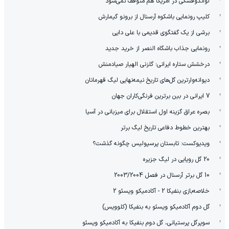
لواندوفسکی در آمریکا هم متوقف نمی‌شود
کلیپ رونمایی باشکوه آرسنال از برونو گیمارش
برشی از یک گفتگوی قدیمی با علی دایی
رونمایی جذاب باشگاه النصر از خرید جدید
درخشش ستاره ایرانی؛ گلزنی الهیار صیادمنش
دیوانه‌وارترین گل‌های تاریخ نیمه‌نهایی لیگ قهرمانان
7 ایرانی در بین برترین فرنگی‌کاران جهان
بصره عراق گزینه اول استقلال برای میزبانی در آسیا
بهترین خطوط دفاعی تاریخ لیگ برتر
ویدیوکست: تابستان پرسپولیس چگونه گذشت؟
20 گل رویایی در لیگ جزیره
10 گل برتر آرسنال در فصل 2003/2004
خلاصه‌بازی بنفیکا 2 - آکادمیکو ویسئو 2
گل دوم آکادمیکو ویسئو به بنفیکا (کلوویس)
سوپرگل پرستیانی، گل دوم بنفیکا به آکادمیکو ویسئو