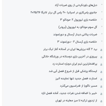
دبل‌های باورنکردنی از روی ضربات آزاد
جادوی پاس‌کاری در اسپانیا؛ ۲۰ پاس گل برتر لالیگا ۲۰۲۵/۲۶
خلاصه بازی لیورپول 2 -موناکو 3
گل سوم موناکو به لیورپول (برونر)
ضربات پنالتی دیدار آرسنال و دورتموند
خلاصه بازی آرسنال 2 - دورتموند 3
برد ۲ گله برزیلی‌ها ایران در آستانه آغاز لیگ برتر
پیروزی در آخرین بازی دوستانه در ورزشگاه خانگی
پرافتخارترین تیم ایران دوباره استارت زد
ایستگاه پزشکی قبل از شروع فصل آبی شد
استارت فصل جدید تنها نماینده البرز
مسیر ناگویا از فدراسیون می‌گذرد
خیبر با اضافه شدن نفرات جدید، آماده فصل تازه
از اردوی ترکیه تا میز معاینه در تهران