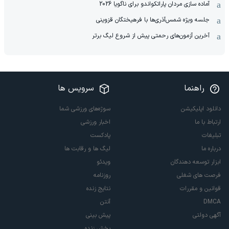
آماده سازی مردان پاراتکواندو برای ناگویا 2026
جلسه ویژه شمس‌آذر‌ی‌ها با فرهیختگان قزوینی
آخرین آزمون‌های رحمتی پیش از شروع لیگ برتر
راهنما
سرویس ها
دانلود اپلیکیشن
سوژه‌های ورزشی شما
ارتباط با ما
اخبار ورزشی
تبلیغات
پادکست
درباره ما
لیگ ها و رقابت ها
ابزار توسعه دهندگان
ویدئو
فرصت های شغلی
روزنامه
قوانین و مقررات
نتایج زنده
DMCA
آنتن
آگهی دولتی
پیش بینی
پخش زنده