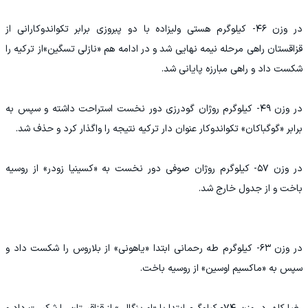
در وزن ۴۶- کیلوگرم هستی ولیزاده‌ با دو پبروزی برابر تکواندوکارانی از
قزاقستان راهی مرحله نیمه نهایی شد و در ادامه هم «نازلی تسگین»از ترکیه را
شکست داد و راهی مبارزه پایانی شد.
در وزن ۴۹- کیلوگرم روژان گودرزی دور نخست استراحت داشته و سپس به
برابر «گوگباکان» تکواندوکار عنوان دار ترکیه نتیجه را واگذار کرد و حذف شد.
در وزن ۵۷- کیلوگرم روژان صوفی دور نخست به «کسینیا زودر» از روسیه
باخت و از جدول خارج شد.
در وزن ۶۳- کیلوگرم طه رحمانی ابتدا «یاهونی» از بلاروس را شکست داد و
سپس به «ماکسیم اوسین» از روسیه باخت.