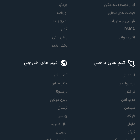
ابزار توسعه دهندگان
ویدئو
فرصت های شغلی
روزنامه
قوانین و مقررات
نتایج زنده
DMCA
آنتن
آگهی دولتی
پیش بینی
پخش زنده
تیم های داخلی
تیم های خارجی
استقلال
آث میلان
پرسپولیس
اینتر میلان
تراکتور
بارسلونا
ذوب آهن
بایرن مونیخ
سپاهان
آرسنال
فولاد
چلسی
ملوان
رئال مادرید
گل‌گهر
لیورپول