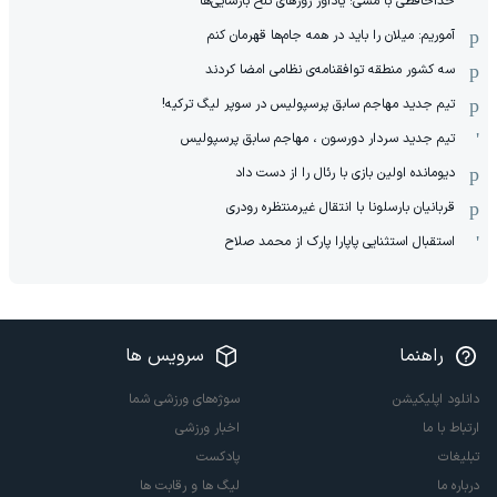
خداحافظی با مسی؛ یادآور روزهای تلخ بارسایی‌ها
آموریم: میلان را باید در همه جام‌ها قهرمان کنم
سه کشور منطقه توافقنامه‌ی نظامی امضا کردند
تیم جدید مهاجم سابق پرسپولیس در سوپر لیگ ترکیه!
تیم جدید سردار دورسون ، مهاجم سابق پرسپولیس
دیومانده اولین بازی با رئال را از دست داد
قربانیان بارسلونا با انتقال غیرمنتظره رودری
استقبال استثنایی پاپارا پارک از محمد صلاح
راهنما
سرویس ها
دانلود اپلیکیشن
سوژه‌های ورزشی شما
ارتباط با ما
اخبار ورزشی
تبلیغات
پادکست
درباره ما
لیگ ها و رقابت ها