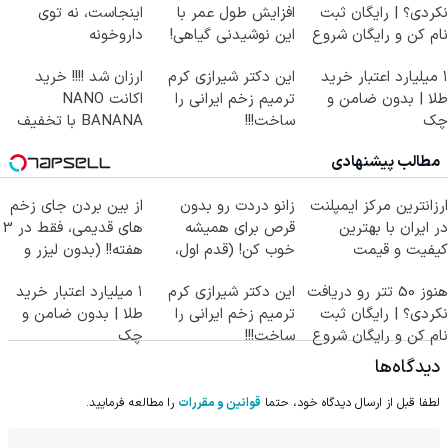
نکردی؟ | رایگان ثبت
افزایش طول عمر با
اینجاست، نه توی
نام کن و رایگان شروع
این نوشیدنی گیاهی!
داروخونه
کن!
کلیک جهت خرید
۱ میلیارد اعتبار خرید
این دکتر شیرازی کرم
ارزان شد !!!! خرید
طلا | بدون ضامن و
ترمیم زخم ایرانی را
اکانت NANO
چک
ساخت!!!
BANANA با تخفیف
ویژه
مطالب پیشنهادی
ارزانترین مرکز ایمپلنت
زانو دردت رو بدون
از بین بردن جای زخم
در ایران با بهترین
قرص برای همیشه
های قدیمی، فقط در 3
کیفیت و قیمت
خوب کن! (قدم اول،
هفته!! (بدون لیزر و
پرسش‌نامه)
جراحی)
هنوز 50 تتر رو دریافت
این دکتر شیرازی کرم
۱ میلیارد اعتبار خرید
نکردی؟ | رایگان ثبت
ترمیم زخم ایرانی را
طلا | بدون ضامن و
نام کن و رایگان شروع
ساخت!!!
چک
کن!
دیدگاه‌ها
لطفا قبل از ارسال دیدگاه خود، حتما
قوانین و مقررات
را مطالعه فرمایید.