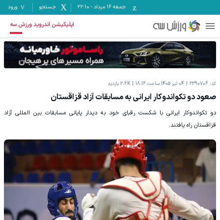
جمعه ۱۶ مرداد
-
22:10
جستجو
ورود
اپلیکیشن اندروید ورزش سه
کد:
2390706
04 تیر 1405 ساعت 18:16
2.6K
بازدید
صعود دو تکواندوکار ایرانی به مسابقات آزاد قزاقستان
دو تکواندوکار ایرانی با شکست رقبای خود به دیدار پایانی مسابقات بین المللی آزاد
قزاقستان راه یافتند.