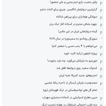
پایان عجیب بازی تیم یحیی و علی منصور!
گران‌ترین دروازه‌بان انگلیس: چیزی برای اثبات ندارم
دیوانگی هواداران برای پیراهن شالکه
چهره بشاش محرم در آستانه آغاز لیگ برتر
آینده دروازه‌بانی ایران در این عکس!
سوپرگل رونالدو به سمپدوریا در سال 2019
می‌خواهم با 4 بمب مسی را منفجر کنم!
پروژه تایفون ترکیه کلید خورد
مورینیو به بازیکنان می‌گوید چه باید بخورند!
استوک سعید روی دروازه‌ها قفل شد
تحریم‌های جدید آمریکا علیه ایران
مصدومیت بازیکن آرسنال از ناحیه رباط صلیبی
تمام گل های لواندوفسکی در لیگ قهرمانان اروپا
مربی مطرح اسپانیایی در آستانه دستیاری سهراب
سه غایب احتمالی استقلال در هفته نخست لیگ