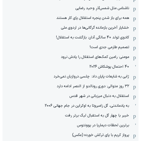
ناشناس مثل شمس‌آذرِ وحید رضایی
همه برای باز شدن پنجره استقلال پای کار هستند
خشایار آخرین بازمانده گرگانی‌ها در اردوی ملی
کادوی تولد 40 سالگی آدان: بازگشت به استقلال!
تصمیم طارمی جدی است!
مومنی: رامین کمک‌های استقلال را یادش نرود
40 احتمال پوشکاش 2026
ژابی به شایعات پایان داد: چلسی دروازبان نمی‌خرد
۳۲ روز متوالی: دوری رونالدو از النصر ادامه دارد
استقلال به دنبال میزبانی در شهر قدس
به یادماندنی، گل زامبروتا به اوکراین در جام جهانی 2006
خیبر با چهار گل به استقبال لیگ برتر رفت
برترین لحظات دیماریا در یوونتوس
پرواز کریم با پای ترکش خورده (عکس)