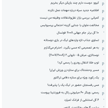
کیوو: دوست دارم چند بازیکن دیگر بخریم
اطلاعیه جدید سپاه درباره مهمات عمل نکرده
کمپانی: بررسی بازار نقل‌وانتقالات وظیفه من نیست
مخالفت ملوان با جدایی گزینه احتمالی پرسپولیس
10 گل برتر جام جهانی 2008 فوتسال
تساوی جذاب تازه واردهای لیگ در بازی دوستانه
به هر تصمیمی که مسی بگیرد، احترام می‌گذارم
نوستالژی، میلان 5 - ناپولی 2 (2007/2008)
توپ طلا انتقال رودری را رسمی کرد!
مسیر وحشتناک برای ستاره زن ورزش ایران!
یک رکورد ویژه برای ستاره دفاعی تراکتور
مس رفسنجان حضور در لیگ یک را پذیرفت!
رسمی: وینگر 60 میلیونی رئال به فیورنتینا پیوست
6 گل استثنایی از فرانک لمپارد
برترین گل‌های رونالدو در النصر