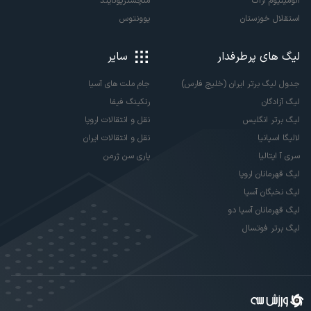
آلومینیوم اراک
منچستریونایتد
استقلال خوزستان
یوونتوس
لیگ های پرطرفدار
سایر
جدول لیگ برتر ایران (خلیج فارس)
جام ملت های آسیا
لیگ آزادگان
رنکینگ فیفا
لیگ برتر انگلیس
نقل و انتقالات اروپا
لالیگا اسپانیا
نقل و انتقالات ایران
سری آ ایتالیا
پاری سن ژرمن
لیگ قهرمانان اروپا
لیگ نخبگان آسیا
لیگ قهرمانان آسیا دو
لیگ برتر فوتسال