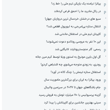
پیاتزا نیامده یک بازیکن تیم ملی را خط زد!
در رئال مادرید ما را احمق فرض کرده‌اند
سیو های درخشان خردسال ترین دروازبان جهان!
انتقال ستاره پی‌اس‌جی به لیورپول قطعی شد؟
کاپیتان تیم ملی در استقلال ماندنی شد
این 10 نفر به عروسی رونالدو دعوت نمی‌شوند!
رسمی: گلر منچستریونایتد لالیگایی شد
گل اول بایرن مونیخ به استون ویلا توسط کیم مین جائه
رودری، به زودی متوجه می‌شوی چه اشتباهی کردی!
استقلال ستاره تیمش را چنگ کاله در آورد!
ورود پیاتزا به ایران برای بزرگ‌ترین ماموریت سال
جام باشگاه‌های جهان تا ۲۰۲۷ در سرزمین والیبال
گزینه پرسپولیس با ۷۰ میلیارد تومان به فروش رسید
سیتی بهترین جانشین برای کاپیتانش را پیدا کرد