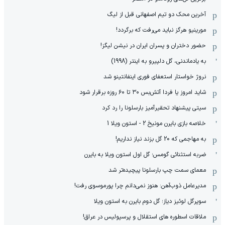
آخرین محک دو تیم اصفهانی قبل از لیگ
مورینیو هرگز نباید می‌رفت که برگردد!
حضور دختران و پسران ایران در نیشن لیگز!
به یادماندنی، گل دلپیرو به اینتر (1998)
نروژ خواستار استعفای فوری اینفانتینو شد
شاید امروز یا فردا آتش‌بس ۳۰ تا ۶۰ روزه برقرار شود
سیتی پیشنهاد تحقیرآمیز بارسلونا را رد کرد
خلاصه بازی بایرن مونیخ 2 - استون ویلا 1
به مهاجمی که 20 گل بزند نیاز نداریم!
ضربه استثنائی گومس؛ گل اول استون ویلا به بایرن
معمای سمت چپ بارسلونا پیچیده‌تر شد
مدیرعامل ذوب‌آهن: هنوز نمی‌دانم چرا پورموسوی رفت!
سوپرگل لوئیز دیاز؛ گل دوم بایرن به استون ویلا
ملاقات اسطوره های استقلال و پرسپولیس در عراق!