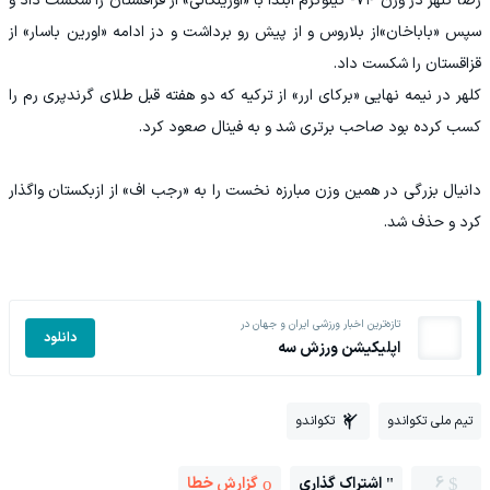
رضا کلهر در وزن ۷۴- کیلوگرم ابتدا با «اورینگالی» از قزاقستان را شکست داد و
سپس «باباخان»از بلاروس و از پیش رو برداشت و دز ادامه «اورین باسار» از
قزاقستان را شکست داد.
کلهر در نیمه نهایی «برکای ارر» از ترکیه که دو هفته قبل طلای گرندپری رم را
کسب کرده بود صاحب برتری شد و به فینال صعود کرد.
دانیال بزرگی در همین وزن مبارزه نخست را به «رجب اف» از ازبکستان واگذار
کرد و حذف شد.
تازه‌ترین اخبار ورزشی ایران و جهان در
دانلود
اپلیکیشن ورزش سه
تیم ملی تکواندو
تکواندو
6
اشتراک گذاری
گزارش خطا