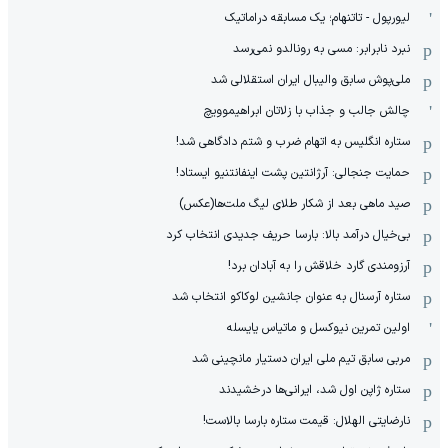
لیورپول - تاتنهام؛ یک مسابقه دراماتیک
نبرد نابرابر: مسی به رونالدو نمی‌رسد
ملی‌پوش سابق والیبال ایران استقلالی شد
چالش جالب و جذاب با زلاتان ابراهیموویچ
ستاره انگلیس به اتهام ضرب و شتم دادگاهی شد!
حمایت جنجالی: آرژانتین پشت اینفانتنیو ایستاد!
صید ماهی بعد از شکار طلای لیگ ملت‌ها(عکس)
بی‌خیال درآمد بالا: بارسا حریف جدیدی انتخاب کرد
آرزومندی گارد خلاقش را به آبادان برد!
ستاره آرسنال به عنوان جانشین لوکاکو انتخاب شد
اولین تمرین نیوکسل و ماتیاس یایسله
مربی سابق تیم ملی ایران دستیار مانچینی شد
ستاره ژاپن اول شد، ایرانی‌ها درخشیدند
نارضایتی الهلال: قیمت ستاره بارسا بالاست!