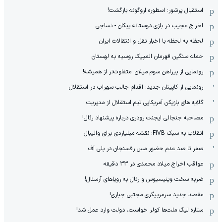
استقبال پرشور: اسطوره اروگوئه بازگشت!
اخراج عجیب در بازی دوستانه پیکان - نساجی
لحظه به لحظه با اخبار نقل و انتقالات ایران
حمله سنگین قهرمان المپیک روسیه به لهستان
رونمایی از پیراهن سوم میلان: متفاوت‌تر از همیشه!
رونمایی از کاپیتان جدید؛ اقدام جالب سهراب در استقلال
گلایه های بازیکن آمریکایی تیم استقلال از مدیریت
مصاحبه جنجالی ایجنت رودری درباره پیشنهاد رئال!
انقلاب به سبک FIVB: نقشه میلیاردی برای والیبال
صفر تا صد عدم حضور مس رفسنجان در پلی آف
عواقب اخراج میلاد محمدی در 33 دقیقه
ضربه سخت وینیسیوس و رئال به رویاهای آرسنال!
مقصد جدید سرمربیگری مجتبی جباری!
ستاره لیگ ملت‌ها کولر خواست، دولت وارد عمل شد!