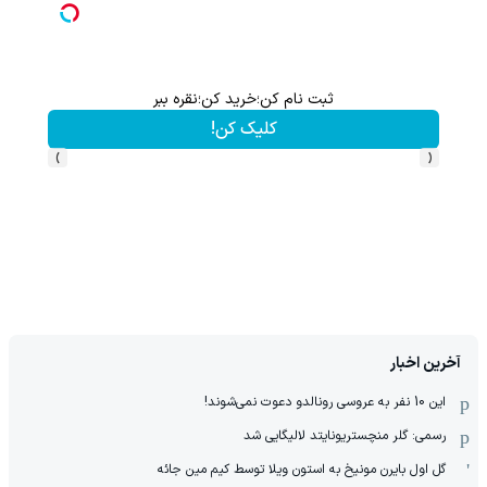
ثبت نام کن؛خرید کن؛نقره ببر
کلیک کن!
›
‹
آخرین اخبار
این 10 نفر به عروسی رونالدو دعوت نمی‌شوند!
رسمی: گلر منچستریونایتد لالیگایی شد
گل اول بایرن مونیخ به استون ویلا توسط کیم مین جائه