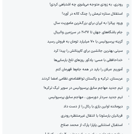
رودری، به زودی متوجه می‌شوی چه اشتباهی کردی!
استقلال ستاره تیمش را چنگ کاله در آورد!
ورود پیاتزا به ایران برای بزرگ‌ترین ماموریت سال
جام باشگاه‌های جهان تا ۲۰۲۷ در سرزمین والیبال
گزینه پرسپولیس با ۷۰ میلیارد تومان به فروش رسید
سیتی بهترین جانشین برای کاپیتانش را پیدا کرد
خداحافظی با مسی؛ یادآور روزهای تلخ بارسایی‌ها
آموریم: میلان را باید در همه جام‌ها قهرمان کنم
عربستان، ترکیه و پاکستان توافقنامه‌ی نظامی امضا کردند
تیم جدید مهاجم سابق پرسپولیس در سوپر لیگ ترکیه!
تیم جدید سردار دورسون ، مهاجم سابق پرسپولیس
دیومانده اولین بازی با رئال را از دست داد
قربانیان بارسلونا با انتقال غیرمنتظره رودری
استقبال استثنایی پاپارا پارک از محمد صلاح