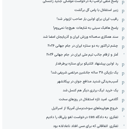
پاسخ منفی ترامپ به درخواست موشکی جدید زلنسکی
زبیر استقلال با پاس گل برگشت
رقیب ایران برای اولین بار صاحب لژیونر شد!
پاسخ هافبک سیتی به شایعات: هیچ‌جا نمی‌روم!
سند همکاری سه‌ساله‌ ‌ورزش ایران و آذربایجان امضا شد
چشم تراکتور به دو ستاره ایران در جام جهانی ۲۰۲۶
آمار و ارقام جالب تیم ملی ایران در جام جهانی 2026
رد اولین پیشنهاد اتلتیکو برای ستاره پرطرفدار
یک بازیکن ۳۸ ساله جانشین مرتضی شریفی شد!
آسیب‌دیدگی شدید مدافع جوان در پیکانشهر
یک خرید لیگ برتری دیگر هم کنسل شد
آکادمی، امید تازه استقلال در روزهای سخت
خروج هواپیماهای سوخت‌رسان آمریکا از اسرائیل
تفکری: به دادگاه cas درخواست لغو پلی‌اف را دادیم
تفکری: اتفاقاتی که برای مس افتاد ناعادلانه بود