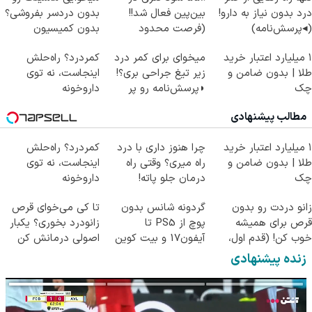
درد بدون نیاز به دارو!
بین‌پین فعال شد!!
بدون دردسر بفروشی؟
(◂پرسش‌نامه)
(فرصت محدود
بدون کمیسیون
ثبت‌نام)
۱ میلیارد اعتبار خرید
میخوای برای کمر درد
کمردرد؟ راه‌حلش
طلا | بدون ضامن و
زیر تیغ جراحی بری؟!
اینجاست، نه توی
چک
◗پرسش‌نامه رو پر
داروخونه
کن◖
مطالب پیشنهادی
۱ میلیارد اعتبار خرید
چرا هنوز داری با درد
کمردرد؟ راه‌حلش
طلا | بدون ضامن و
راه میری؟ وقتی راه
اینجاست، نه توی
چک
درمان جلو پاته!
داروخونه
زانو دردت رو بدون
گردونه شانس بدون
تا کی می‌خوای قرص
قرص برای همیشه
پوچ از PS5 تا
زانودرد بخوری؟ یکبار
خوب کن! (قدم اول،
آیفون17 و بیت کوین
اصولی درمانش کن
پرسش‌نامه)
🔥
زنده پیشنهادی