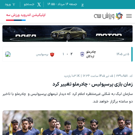
جمعه ۱۶ مرداد
-
16:55
جستجو
ورود
اپلیکیشن اندروید ورزش سه
چادرملو
5 تیر 1405
2
-
1
پرسپولیس
اردکان
کد:
2390858
05 تیر 1405 ساعت 12:36
103.1K
بازدید
زمان بازی پرسپولیس - چادرملو تغییر کرد
سازمان لیگ به شکلی غیرمنتظره اعلام کرد که دیدار تیمهای پرسپولیس و چادرملو با تاخیر
دو ساعته برگزار خواهد شد.