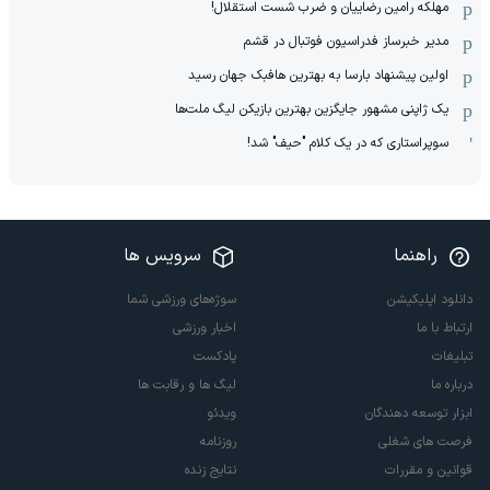
مهلکه رامین رضاییان و ضرب شست استقلال!
مدیر خبرساز فدراسیون فوتبال در قشم
اولین پیشنهاد بارسا به بهترین هافبک جهان رسید
یک ژاپنی مشهور جایگزین بهترین بازیکن لیگ ملت‌ها
سوپراستاری که در یک کلام "حیف" شد!
راهنما
سرویس ها
دانلود اپلیکیشن
سوژه‌های ورزشی شما
ارتباط با ما
اخبار ورزشی
تبلیغات
پادکست
درباره ما
لیگ ها و رقابت ها
ابزار توسعه دهندگان
ویدئو
فرصت های شغلی
روزنامه
قوانین و مقررات
نتایج زنده