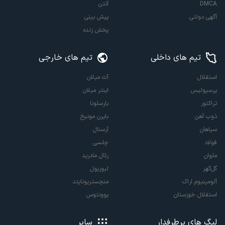
DMCA
آنتن
آگهی دولتی
پیش بینی
پخش زنده
تیم های داخلی
تیم های خارجی
استقلال
آث میلان
پرسپولیس
اینتر میلان
تراکتور
بارسلونا
ذوب آهن
بایرن مونیخ
سپاهان
آرسنال
فولاد
چلسی
ملوان
رئال مادرید
گل‌گهر
لیورپول
آلومینیوم اراک
منچستریونایتد
استقلال خوزستان
یوونتوس
لیگ های پرطرفدار
سایر