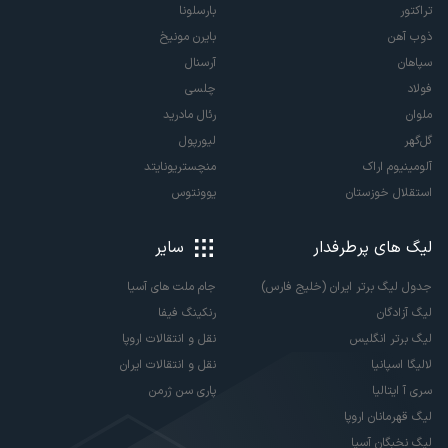
تراکتور
بارسلونا
ذوب آهن
بایرن مونیخ
سپاهان
آرسنال
فولاد
چلسی
ملوان
رئال مادرید
گل‌گهر
لیورپول
آلومینیوم اراک
منچستریونایتد
استقلال خوزستان
یوونتوس
لیگ های پرطرفدار
سایر
جدول لیگ برتر ایران (خلیج فارس)
جام ملت های آسیا
لیگ آزادگان
رنکینگ فیفا
لیگ برتر انگلیس
نقل و انتقالات اروپا
لالیگا اسپانیا
نقل و انتقالات ایران
سری آ ایتالیا
پاری سن ژرمن
لیگ قهرمانان اروپا
لیگ نخبگان آسیا