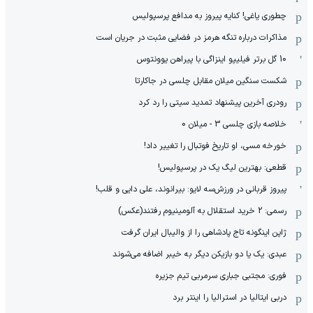
چطوری یاغی! کنایه پیروز به مدافع پرسپولیس
مذاکرات درباره تنگه هرمز در فضایی مثبت در جریان است
10 گل برتر فیلیپو اینزاگی با پیراهن یوونتوس
شکست سنگین میلان مقابل چلسی در جاکارتا
رودری آخرین پیشنهاد تمدید سیتی را رد کرد
خلاصه بازی چلسی 3 - میلان 0
خورخه مسی، او تاریخ فوتبال را تغییر داد!
قطعی: بهترین لیگ یک در پرسپولیس!
پیروز قربانی در ورزش‌سه لایو: بیرانوند، علی دایی و قلب!
رسمی: 2 خرید استقلال به آلومینیوم رفتند(عکس)
ژاپن اینگونه تاج پادشاهی را از والیبال ایران گرفت
عبدی: یک یا دو بازیکن دیگر به خیبر اضافه می‌شوند
فوری: مجتبی جباری سرمربی تیم جزیره
دربی ایتالیا در استرالیا را اینتر برد