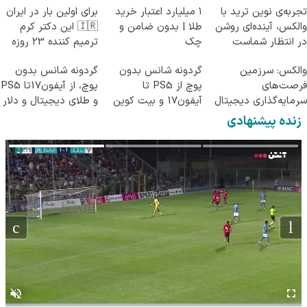
تجربه‌ی نوین ترید با
۱ میلیارد اعتبار خرید
برای اولین بار در ایران
والکس، آینده‌ای روشن
طلا | بدون ضامن و
🇮🇷 این دکتر کرم
در انتظار شماست
چک
ترمیم کننده 23 روزه
ساخت!
والکس: سرزمین
گردونه شانس بدون
گردونه شانس بدون
فرصت‌های
پوچ از PS5 تا
پوچ، از آیفون17تا PS5
سرمایه‌گذاری دیجیتال
آیفون17 و بیت کوین
و طلای دیجیتال و دلار
شما
🔥
🔥
زنده پیشنهادی