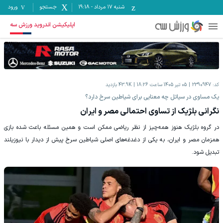
شنبه ۱۷ مرداد
-
19:18
جستجو
ورود
اپلیکیشن اندروید ورزش سه
کد:
2390947
05 تیر 1405 ساعت 18:26
43.9K
بازدید
یک مساوی در سیاتل چه معنایی برای شیاطین سرخ دارد؟
نگرانی بلژیک از تساوی احتمالی مصر و ایران
در گروه بلژیک هنوز همه‌چیز از نظر ریاضی ممکن است و همین مسئله باعث شده بازی
همزمان مصر و ایران، به یکی از دغدغه‌های اصلی شیاطین سرخ پیش از دیدار با نیوزیلند
تبدیل شود.