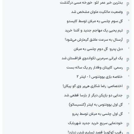
بدترین خبر عمر لئو: خورخه مسی درگذشت
وضعیت مالکیت ملوان مشخص شد
گل سوم چلسی به میلان توسط کایسدو
تیم یحیی یک مهاجم جدید و آشنا خرید
آرسنال به سرعت عاشق گیمارش می‌شود!
دبل پدرو؛ گل دوم چلسی به میلان
یک ایرانی سرمربی تکواندوی قزاقستان شد
رسمی: کاپیتان وفادار رم یک ساله بست
خلاصه بازی یوونتوس 1 - اینتر 2
اختصاصی: رضا شکاری هی‌یر وی‌ گو پیکان!
جدایی دو بازیکن دیگر از بارسا قطعی شد
گل اول یوونتوس به اینتر (کنسیسائو)
گل اول چلسی به میلان توسط پدرو
خودنمایی سریع خرید جدید شهربابک
رقیب کوکوریا قصد تسلیم شدن ندارد!