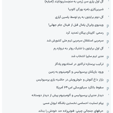
گل اول پاری سن ژرمن به منچستریونایتد (امبایه)
شیرین‌کاری بامزه یورگن کلوپ!
گل دوم برایتون به رم توسط یاسین آیاری
ویدیوی وایرال یامال قبل از فینال جام جهانی!
رسمی: کاپیتان پیکان تمدید کرد
سرمربی استقلال سرمربی تیم ملی کشورش شد
گل اول برایتون با شلیک روتر به دروازه رم
مدیر تیم سایپا انتخاب شد
ترکیب پرستاره تراکتور در استادیوم یادگار
ورود بازیکنان پرسپولیس و آلومینیوم به زمین
بازار داغ آغوش و خوش‌و‌بش در حاشیه بازی پرسپولیس
سقوط بالگرد سیکورسکی اس-۶۴ آمریکا
دیدار مدیران پرسپولیس و آلومینیوم پیش از دیدار دوستانه
پیام تسلیت احساسی نخستین باشگاه لیونل مسی
حرفهای جنجالی چینی: فنونی‌زاده حد خودش را بداند