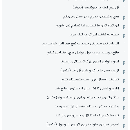
گل دوم اینتر به یوونتوس (دیوف)
هیچ پیشنهادی ندارم و در سیتی می‌مانم
این تمام توان ما نیست، اما تسلیم نمی شویم
حمله به کشتی اماراتی در تنگه هرمز
اکبریان: کادر مدیریتی جدید به نفع فرد البرز خواهد بود
فلاح دوست: من به پول فوتبال هیچ احتیاجی ندارم
امروز، اولین آزمون بزرگ تابستانی بارسلونا
لژیونر مسی‌ها با گل و پاس گل آمد (عکس)
کمالوند: امسال قرار است متعجبتان کنیم
آزادی و تختی تا آخر سال از دسترس خارج شد
سنگین‌ترین رقابت وزنه برداری در سنگین وزن(عکس)
پیشنهاد میلان به ستاره جنجالی آرژانتین رسید
گره مشکل بزرگ استقلال و پرسپولیس باز شد
تصویر قهرمان جاودانه روی اتوبوس لیورپول (عکس)