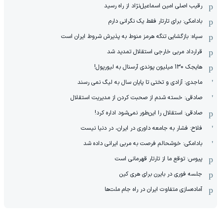
رقیب اصلی امین اسماعیل‌نژاد از راه رسید
بادامکی: برای تارتار فقط یک نگرانی دارم
سپاه: بازگشایی تنگه هرمز منوط به پذیرش شروط ایران است
قرارداد مربی خارجی استقلال تمدید شد
هایجک 130 میلیون پوندی آرسنال به لیورپول!
ماجدی: آزادی و تختی تا پایان سال به لیگ نمی رسند
صادقی: خسته شدم از صحبت کردن از مدیریت استقلال
صادقی: استقلال را این‌طور نمی‌شود اداره کرد!
فلاح: فشار به جامعه داوری در ایران، در دنیا نیست
بادامکی: خوشحالم فرصت به مربی ایرانی داده شد
پیوس: توقع ما از تارتار قهرمانی است
جلسه فوری در بایرن برای هری کین
آماده‌سازی متفاوت ایران در راه جام ملت‌ها