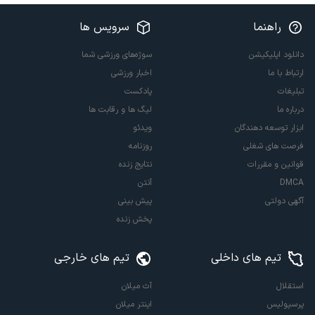
راهنما
سرویس ها
دانلود اپلیکیشن
سوژه‌های ورزشی شما
ارتباط با ما
اخبار ورزشی
تبلیغات
پادکست
درباره ما
لیگ ها و رقابت ها
ابزار توسعه دهندگان
ویدئو
فرصت های شغلی
روزنامه
قوانین و مقررات
نتایج زنده
DMCA
آنتن
آگهی دولتی
پیش بینی
پخش زنده
تیم های داخلی
تیم های خارجی
استقلال
آث میلان
پرسپولیس
اینتر میلان