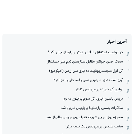
آخرین اخبار
درخواست استقلال از آدان: کمتر از پارسال پول بگیر!
محک جدی ‌جوانان مقابل ستاره‌های تیم ملی بسکتبال
گل اول منچستریونایتد به پاری سن ژرمن (امبئومبو)
آریو اسلامشهر سرمربی مس رفسنجان را هوا کرد!
اولین گل خورده پرسپولیسِ تارتار
بریس یاسین آیاری، گل سوم برایتون به رم
مذاکرات رسمی بارسلونا و پاریس شروع شد
معجزه پول: چین شریک فدراسیون جهانی والیبال شد
مشت علیپور، پرسپولیس یک نیمه برتر!