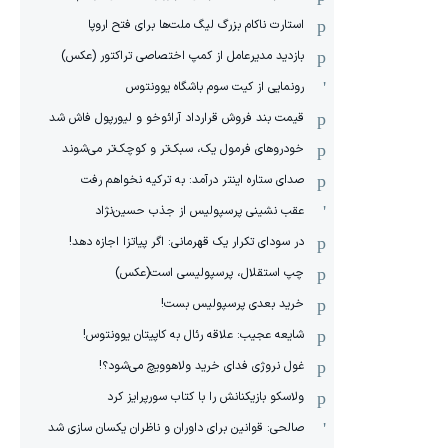
استارت ناکام بزرگ لیگ ملت‌ها برای فتح اروپا
بازدید مدیرعامل از کمپ اختصاصی تراکتور (عکس)
رونمایی از کیت سوم باشگاه یوونتوس
قیمت بند فروش قرارداد آرائوخو و لیورپول فاش شد
خودروهای فرمول یک، سبک‌تر و کوچک‌تر می‌شوند
صدای ستاره اینتر درآمد: به ترکیه نخواهم رفت
عقب نشینی پرسپولیس از جذب حسین‌نژاد
در سودای تکرار یک قهرمانی: اگر پیاتزا اجازه دهد!
چپ استقلال، پرسپولیسی است(عکس)
خرید بعدی پرسپولیس بست!
شایعه عجیب: علاقه رئال به کاپیتان یوونتوس!
غول نروژی فدای خرید ولاهوویچ می‌شود؟!
ولاسکو بازیکنانش را با کتاب سورپرایز کرد
صالحی: قوانین برای داوران و ناظران یکسان سازی شد