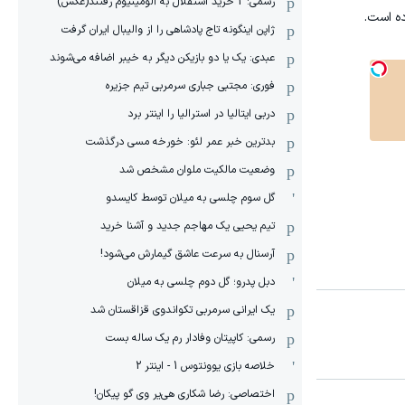
رسمی: 2 خرید استقلال به آلومینیوم رفتند(عکس)
ژاپن اینگونه تاج پادشاهی را از والیبال ایران گرفت
عبدی: یک یا دو بازیکن دیگر به خیبر اضافه می‌شوند
فوری: مجتبی جباری سرمربی تیم جزیره
دربی ایتالیا در استرالیا را اینتر برد
بدترین خبر عمر لئو: خورخه مسی درگذشت
وضعیت مالکیت ملوان مشخص شد
گل سوم چلسی به میلان توسط کایسدو
تیم یحیی یک مهاجم جدید و آشنا خرید
آرسنال به سرعت عاشق گیمارش می‌شود!
دبل پدرو؛ گل دوم چلسی به میلان
یک ایرانی سرمربی تکواندوی قزاقستان شد
رسمی: کاپیتان وفادار رم یک ساله بست
خلاصه بازی یوونتوس 1 - اینتر 2
اختصاصی: رضا شکاری هی‌یر وی‌ گو پیکان!