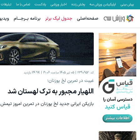
پیش بینی
اپلیکیشن ورزش سه
پخش زنده
اخبار ورزشی
پادکست
تماس با ما
تبلیغات
صفحه‌اصلی
جدول لیگ برتر
برنامه بــرجـــام
ویدیو
۵۰ درصد کش بک در حساب معاملاتی ecn بروکر اینوسلو
میدونستی میتونی از بالا رفتن ارزش سهام گوگل سود کسب کنی؟
ثبت نام کنید
کد:
2390952
05 تیر 1405 ساعت 19:06
24.9K
بازدید
غیبت در تمرین لخ پوزنان؛
اللهیار مجبور به ترک لهستان شد
بازیکن ایرانی جدید لخ پوزنان در تمرین امروز تیمش