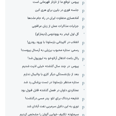
پیوس: توقع ما از تارتار قهرمانی است
جلسه فوری در بایرن برای هری کین
آماده‌سازی متفاوت ایران در راه جام ملت‌ها
جزئیات مذاکرات عمان از زبان عراقچی
گل اول اینتر به یوونتوس (دیمارکو)
انقلاب در کاپیتانی بارسلونا با ورود رودری!
رسمی: ستاره محبوب برزیلی به آرسنال پیوست!
رئال باعث انتقال آرائوخو به لیورپول شد!
پیوس: در چند سال گذشته خیلی اذیت شدیم
بعد از بازنشستگی دیگر کاری با والیبال ندارم
ستاره مدنظر بارسلونا در تست پزشکی رد شد
عملکردی داوان در فصل گذشته قابل قبول بود
شایعه دردناک برای لئو: پدر مسی درگذشت!
نوری به این دلایل سرمربی نفت آبادان شد
سیمئونه: تکلیف خولین آلوارز را مشخص کردیم