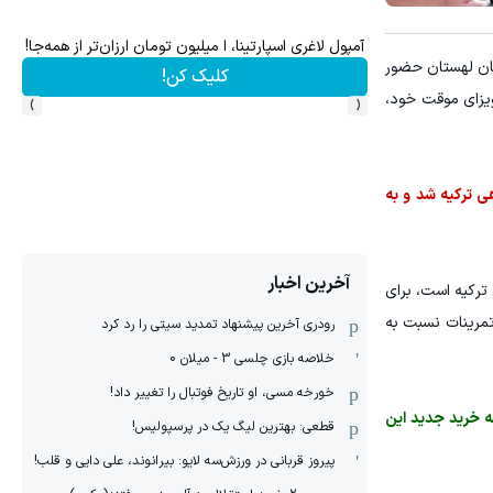
۱ میلیارد اعتبار خرید طلا | بدون ضامن و چک
مان لهستان حضور
کلیک کن!
›
‹
ویزای موقت خود،
ی ترکیه شد و به
آخرین اخبار
ترکیه است، برای
تمرینات نسبت به
رودری آخرین پیشنهاد تمدید سیتی را رد کرد
خلاصه بازی چلسی 3 - میلان 0
خورخه مسی، او تاریخ فوتبال را تغییر داد!
ه خرید جدید این
قطعی: بهترین لیگ یک در پرسپولیس!
پیروز قربانی در ورزش‌سه لایو: بیرانوند، علی دایی و قلب!