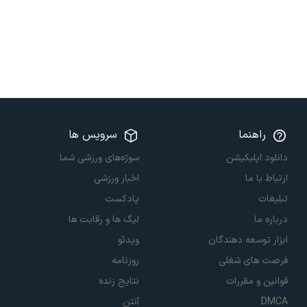
راهنما
سرویس ها
دانلود اپلیکیشن
سوژه‌های ورزشی شما
ارتباط با ما
اخبار ورزشی
تبلیغات
پادکست
درباره ما
لیگ ها و رقابت ها
ابزار توسعه دهندگان
ویدئو
فرصت های شغلی
روزنامه
قوانین و مقررات
نتایج زنده
DMCA
آنتن