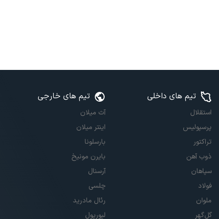
تیم های داخلی
تیم های خارجی
استقلال
آث میلان
پرسپولیس
اینتر میلان
تراکتور
بارسلونا
ذوب آهن
بایرن مونیخ
سپاهان
آرسنال
فولاد
چلسی
ملوان
رئال مادرید
گل‌گهر
لیورپول