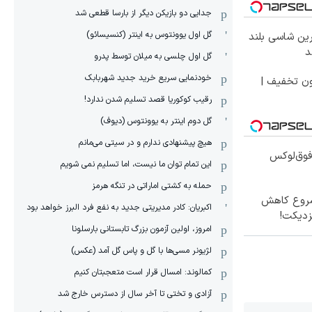
جدایی دو بازیکن دیگر از بارسا قطعی شد
گل اول یوونتوس به اینتر (کنسیسائو)
رین شاسی بلند
گل اول چلسی به میلان توسط پدرو
خودنمایی سریع خرید جدید شهربابک
ون تخفیف |
رقیب کوکوریا قصد تسلیم شدن ندارد!
گل دوم اینتر به یوونتوس (دیوف)
هیچ پیشنهادی ندارم و در سیتی می‌مانم
پرچم‌دار فوق‌لوکس
این تمام توان ما نیست، اما تسلیم نمی شویم
حمله به کشتی اماراتی در تنگه هرمز
 شروع کاهش
اکبریان: کادر مدیریتی جدید به نفع فرد البرز خواهد بود
زدیکت!
امروز، اولین آزمون بزرگ تابستانی بارسلونا
لژیونر مسی‌ها با گل و پاس گل آمد (عکس)
کمالوند: امسال قرار است متعجبتان کنیم
آزادی و تختی تا آخر سال از دسترس خارج شد