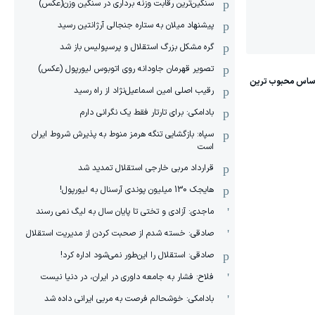
سنگین‌ترین رقابت وزنه برداری در سنگین وزن(عکس)
پیشنهاد میلان به ستاره جنجالی آرژانتین رسید
گره مشکل بزرگ استقلال و پرسپولیس باز شد
تصویر قهرمان جاودانه روی اتوبوس لیورپول (عکس)
رقیب اصلی امین اسماعیل‌نژاد از راه رسید
بادامکی: برای تارتار فقط یک نگرانی دارم
سپاه: بازگشایی تنگه هرمز منوط به پذیرش شروط ایران
است
قرارداد مربی خارجی استقلال تمدید شد
هایجک 130 میلیون پوندی آرسنال به لیورپول!
ماجدی: آزادی و تختی تا پایان سال به لیگ نمی رسند
صادقی: خسته شدم از صحبت کردن از مدیریت استقلال
صادقی: استقلال را این‌طور نمی‌شود اداره کرد!
فلاح: فشار به جامعه داوری در ایران، در دنیا نیست
بادامکی: خوشحالم فرصت به مربی ایرانی داده شد