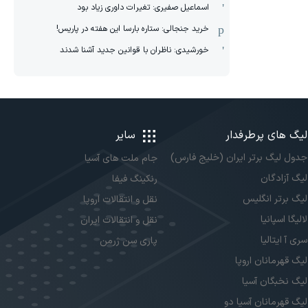
اسماعیل صفیری: تغیرات داوری زیاد بود
خرید جنجالی: ستاره بارسا این هفته در پاریس!
خورشیدی: ناظران با قوانین جدید آشنا شدند
لیگ های پرطرفدار
سایر
جدول لیگ برتر ایران (خلیج فارس)
جام ملت های آسیا
لیگ آزادگان
رنکینگ فیفا
لیگ برتر انگلیس
نقل و انتقالات اروپا
لالیگا اسپانیا
نقل و انتقالات ایران
سری آ ایتالیا
پاری سن ژرمن
لیگ قهرمانان اروپا
لیگ نخبگان آسیا
لیگ قهرمانان آسیا دو