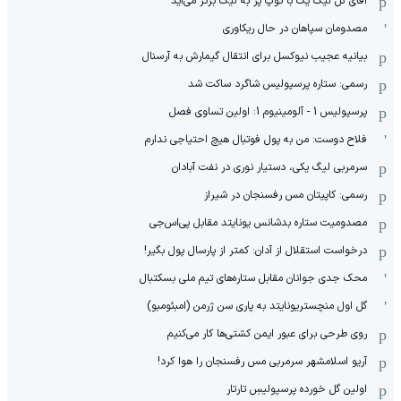
آقای گل لیگ یک با توپ پُر به لیگ برتر می‌آید
مصدومان سپاهان در حال ریکاوری
بیانیه عجیب نیوکسل برای انتقال گیمارش به آرسنال
رسمی: ستاره پرسپولیس شاگرد ساکت شد
پرسپولیس 1 - آلومینیوم 1: اولین تساوی فصل
فلاح دوست: من به پول فوتبال هیچ احتیاجی ندارم
سرمربی لیگ یکی، دستیار نوری در نفت آبادان
رسمی: کاپیتان مس رفسنجان در شیراز
مصدومیت ستاره بدشانس یونایتد مقابل پی‌اس‌جی
درخواست استقلال از آدان: کمتر از پارسال پول بگیر!
محک جدی ‌جوانان مقابل ستاره‌های تیم ملی بسکتبال
گل اول منچستریونایتد به پاری سن ژرمن (امبئومبو)
روی طرحی برای عبور ایمن کشتی‌ها کار می‌کنیم
آریو اسلامشهر سرمربی مس رفسنجان را هوا کرد!
اولین گل خورده پرسپولیسِ تارتار