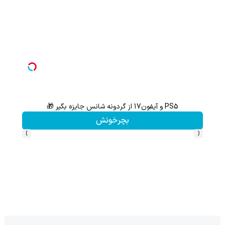
PS5 و آیفون17 از گردونه شانس جایزه بگیر 🎁
هنوز 50 تتر رو دریافت نکردی؟ | رایگان ثبت نام کن و رایگان شروع کن!
بچرخونش
›
‹