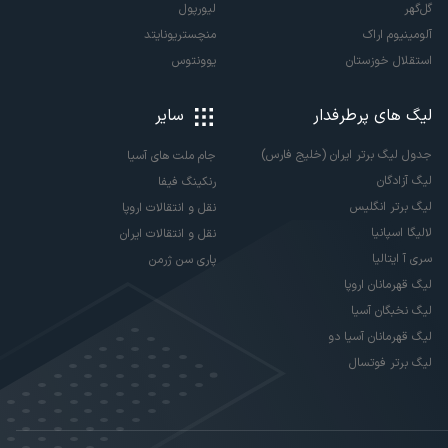
گل‌گهر
لیورپول
آلومینیوم اراک
منچستریونایتد
استقلال خوزستان
یوونتوس
لیگ های پرطرفدار
سایر
جدول لیگ برتر ایران (خلیج فارس)
جام ملت های آسیا
لیگ آزادگان
رنکینگ فیفا
لیگ برتر انگلیس
نقل و انتقالات اروپا
لالیگا اسپانیا
نقل و انتقالات ایران
سری آ ایتالیا
پاری سن ژرمن
لیگ قهرمانان اروپا
لیگ نخبگان آسیا
لیگ قهرمانان آسیا دو
لیگ برتر فوتسال