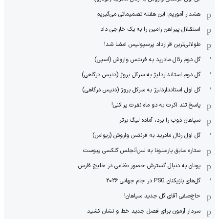
هشدار آموریم: این هفته تصمیماتی می‌گیریم
استقلال پیراهن رامین را به یک خارجی داد
طولانی‌ترین قرارداد پرسپولیس امضا شد!
گل دوم رئال مادرید به فرنتس واروش (اسپی)
گل دوم استانداردلیژ به سرکل بروژ (دنیس درگاهی)
گل اول استانداردلیژ به سرکل بروژ (دنیس درگاهی)
پاسخ تند اکرت به دو ماه نفرت پراکنی!
سپاهان ذوب را برد، آماده لیگ برتر
گل اول رئال مادرید به فرنتس واروش (ریواس)
ستاره سابق بارسلونا به لس‌آنجلس گلکسی پیوست
یونان به دنبال گسترش حضور نظامی در خلیج فارس
گل‌های بازیکنان PSG در جام جهانی 2026
حاج‌صفی آقای گل جدید سپاهان!
سردار آزمون برای فصل جدید خط و نشان کشید