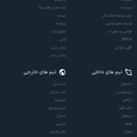
درباره ما
لیگ ها و رقابت ها
ابزار توسعه دهندگان
ویدئو
فرصت های شغلی
روزنامه
قوانین و مقررات
نتایج زنده
DMCA
آنتن
آگهی دولتی
پیش بینی
پخش زنده
تیم های داخلی
تیم های خارجی
استقلال
آث میلان
پرسپولیس
اینتر میلان
تراکتور
بارسلونا
ذوب آهن
بایرن مونیخ
سپاهان
آرسنال
فولاد
چلسی
ملوان
رئال مادرید