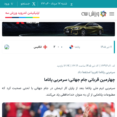
شنبه ۱۷ مرداد
-
23:06
جستجو
ورود
اپلیکیشن اندروید ورزش سه
7 تیر 1405
پاناما
0
-
2
انگلیس
کد:
2391607
07 تیر 1405 ساعت 23:19
12.2K
بازدید
سرمربی پاناما تقریبا استفعا داد
چهارمین قربانی جام جهانی: سرمربی پاناما
سرمربی تیم ملی پاناما بعد از پایان کار تیمش در جام جهانی با لحنی صحبت کرد که
مطبوعات پانامایی از آن به عنوان خداحافظی یاد می‌کنند.