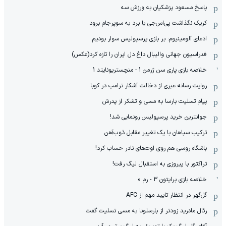
پاسخ مسعود پزشکیان به ورزش سه
کریک نگذاشت پی‌اس‌جی با برد به سوپرجام برود
ادعای آلومینیوم: بر بازی پرسپولیس سوار بودیم
فدراسیون جهانی والیبال داغ دل ایران را تازه کرد(عکس)
خلاصه بازی پاری سن ژرمن 1 - منچستریونایتد 1
روایت رسانه عبری از دخالت آشکار ترامپ در کوبا
پیام تسلیت بارسا به مسی و تشکر از پدرش
جوانترین خرید پرسپولیس رونمایی شد!
ترکیب سپاهان با یک تغییر مقابل ذوب‌آهن
باشگاه روسی هم روی اوت‌های نادر حساب کرد!
تراکتور با پیروزی به استقبال لیگ رفت!
خلاصه بازی برایتون 3 - رم 0
گل‌گهر در انتظار تایید مهم از ‌AFC
رئال مادرید زودتر از بارسلونا به مسی تسلیت گفت