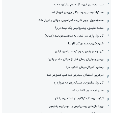
بریس یاسین آیاری، گل سوم برایتون به رم
مذاکرات رسمی بارسلونا و پاریس شروع شد
معجزه پول: چین شریک فدراسیون جهانی والیبال شد
مشت علیپور، پرسپولیس یک نیمه برتر!
گل اول پاری سن ژرمن به منچستریونایتد (امبایه)
شیرین‌کاری بامزه یورگن کلوپ!
گل دوم برایتون به رم توسط یاسین آیاری
ویدیوی وایرال یامال قبل از فینال جام جهانی!
رسمی: کاپیتان پیکان تمدید کرد
سرمربی استقلال سرمربی تیم ملی کشورش شد
گل اول برایتون با شلیک روتر به دروازه رم
مدیر تیم سایپا انتخاب شد
ترکیب پرستاره تراکتور در استادیوم یادگار
ورود بازیکنان پرسپولیس و آلومینیوم به زمین