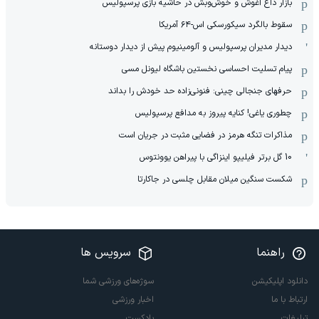
بازار داغ آغوش و خوش‌و‌بش در حاشیه بازی پرسپولیس
سقوط بالگرد سیکورسکی اس-۶۴ آمریکا
دیدار مدیران پرسپولیس و آلومینیوم پیش از دیدار دوستانه
پیام تسلیت احساسی نخستین باشگاه لیونل مسی
حرفهای جنجالی چینی: فنونی‌زاده حد خودش را بداند
چطوری یاغی! کنایه پیروز به مدافع پرسپولیس
مذاکرات تنگه هرمز در فضایی مثبت در جریان است
10 گل برتر فیلیپو اینزاگی با پیراهن یوونتوس
شکست سنگین میلان مقابل چلسی در جاکارتا
راهنما
سرویس ها
دانلود اپلیکیشن
سوژه‌های ورزشی شما
ارتباط با ما
اخبار ورزشی
تبلیغات
پادکست