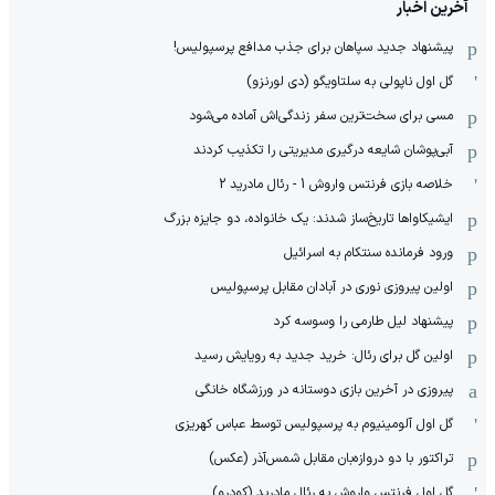
آخرین اخبار
پیشنهاد جدید سپاهان برای جذب مدافع پرسپولیس!
گل اول ناپولی به سلتاویگو (دی لورنزو)
مسی برای سخت‌ترین سفر زندگی‌اش آماده می‌شود
آبی‌پوشان شایعه درگیری مدیریتی را تکذیب کردند
خلاصه بازی فرنتس واروش 1 - رئال مادرید 2
ایشیکاوا‌ها تاریخ‌ساز شدند: یک خانواده، دو جایزه بزرگ
ورود فرمانده سنتکام به اسرائیل
اولین پیروزی نوری در آبادان مقابل پرسپولیس
پیشنهاد لیل طارمی را وسوسه کرد
اولین گل برای رئال: خرید جدید به رویایش رسید
پیروزی در آخرین بازی دوستانه در ورزشگاه خانگی
گل اول آلومینیوم به پرسپولیس توسط عباس کهریزی
تراکتور با دو دروازه‌بان مقابل شمس‌آذر (عکس)
گل اول فرنتس واروش به رئال مادرید (کودرو)