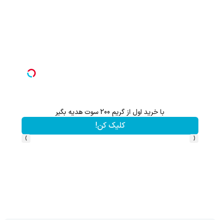
با خرید اول از گریم 200 سوت هدیه بگیر
از آیفون 17 تا پلی استیشن 5 🎮😍📱 | گردونه بچرخون جای
کلیک کن!
›
‹