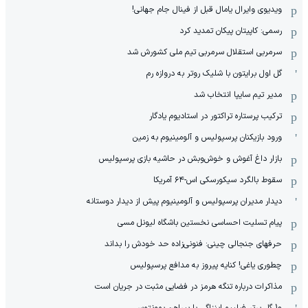
ویدیوی وایرال یامال قبل از فینال جام جهانی!
رسمی: کاپیتان پیکان تمدید کرد
سرمربی استقلال سرمربی تیم ملی کشورش شد
گل اول برایتون با شلیک روتر به دروازه رم
مدیر تیم سایپا انتخاب شد
ترکیب پرستاره تراکتور در استادیوم یادگار
ورود بازیکنان پرسپولیس و آلومینیوم به زمین
بازار داغ آغوش و خوش‌و‌بش در حاشیه بازی پرسپولیس
سقوط بالگرد سیکورسکی اس-۶۴ آمریکا
دیدار مدیران پرسپولیس و آلومینیوم پیش از دیدار دوستانه
پیام تسلیت احساسی نخستین باشگاه لیونل مسی
حرفهای جنجالی چینی: فنونی‌زاده حد خودش را بداند
چطوری یاغی! کنایه پیروز به مدافع پرسپولیس
مذاکرات درباره تنگه هرمز در فضایی مثبت در جریان است
10 گل برتر فیلیپو اینزاگی با پیراهن یوونتوس