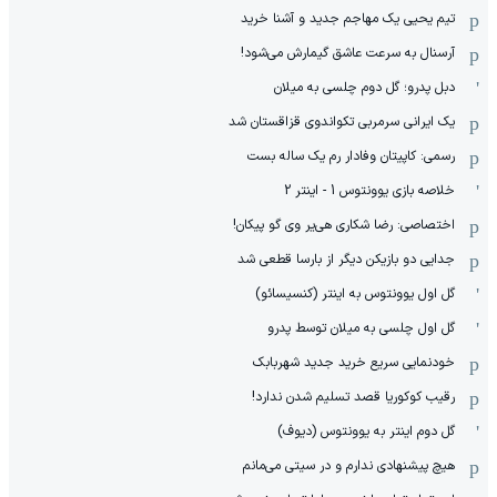
تیم یحیی یک مهاجم جدید و آشنا خرید
آرسنال به سرعت عاشق گیمارش می‌شود!
دبل پدرو؛ گل دوم چلسی به میلان
یک ایرانی سرمربی تکواندوی قزاقستان شد
رسمی: کاپیتان وفادار رم یک ساله بست
خلاصه بازی یوونتوس 1 - اینتر 2
اختصاصی: رضا شکاری هی‌یر وی‌ گو پیکان!
جدایی دو بازیکن دیگر از بارسا قطعی شد
گل اول یوونتوس به اینتر (کنسیسائو)
گل اول چلسی به میلان توسط پدرو
خودنمایی سریع خرید جدید شهربابک
رقیب کوکوریا قصد تسلیم شدن ندارد!
گل دوم اینتر به یوونتوس (دیوف)
هیچ پیشنهادی ندارم و در سیتی می‌مانم