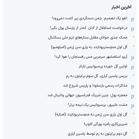
آخرین اخبار
لغو یک تصمیم: چمن دستگردی زیر کشت نمی‌رود!
درخواست استقلال از آدان: کمتر از پارسال پول بگیر!
محک جدی ‌جوانان مقابل ستاره‌های تیم ملی بسکتبال
گل اول منچستریونایتد به پاری سن ژرمن (امبئومبو)
آریو اسلامشهر سرمربی مس رفسنجان را هوا کرد!
اولین گل خورده پرسپولیسِ تارتار
بریس یاسین آیاری، گل سوم برایتون به رم
مذاکرات رسمی بارسلونا و پاریس شروع شد
معجزه پول: چین شریک فدراسیون جهانی والیبال شد
مشت علیپور، پرسپولیس یک نیمه برتر!
گل اول پاری سن ژرمن به منچستریونایتد (امبایه)
شیرین‌کاری بامزه یورگن کلوپ!
گل دوم برایتون به رم توسط یاسین آیاری