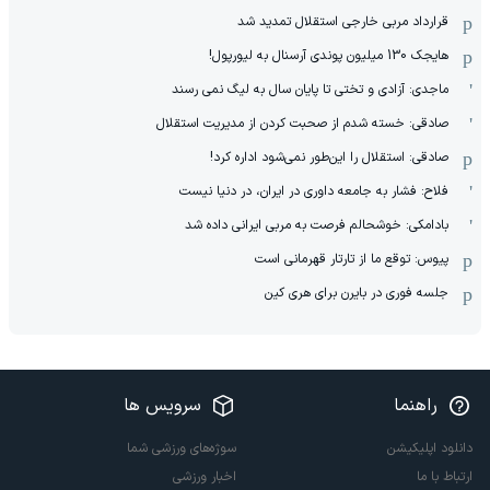
قرارداد مربی خارجی استقلال تمدید شد
هایجک 130 میلیون پوندی آرسنال به لیورپول!
ماجدی: آزادی و تختی تا پایان سال به لیگ نمی رسند
صادقی: خسته شدم از صحبت کردن از مدیریت استقلال
صادقی: استقلال را این‌طور نمی‌شود اداره کرد!
فلاح: فشار به جامعه داوری در ایران، در دنیا نیست
بادامکی: خوشحالم فرصت به مربی ایرانی داده شد
پیوس: توقع ما از تارتار قهرمانی است
جلسه فوری در بایرن برای هری کین
راهنما
سرویس ها
دانلود اپلیکیشن
سوژه‌های ورزشی شما
ارتباط با ما
اخبار ورزشی