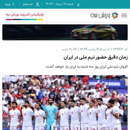
شنبه ۱۷ مرداد
-
19:27
جستجو
ورود
اپلیکیشن اندروید ورزش سه
کد:
2391613
07 تیر 1405 ساعت 23:44
30.7K
بازدید
زمان دقیق حضور تیم ملی در ایران
کاروان تیم ملی ایران روز سه شنبه به ایران باز خواهد گشت.