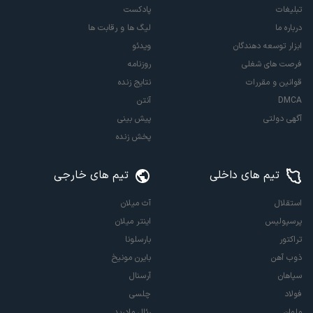
تبلیغات
پادکست
درباره ما
لیگ ها و رقابت ها
ابزار توسعه دهندگان
ویدئو
فرصت های شغلی
روزنامه
قوانین و مقررات
نتایج زنده
DMCA
آنتن
آگهی دولتی
پیش بینی
پخش زنده
تیم های داخلی
تیم های خارجی
استقلال
آث میلان
پرسپولیس
اینتر میلان
تراکتور
بارسلونا
ذوب آهن
بایرن مونیخ
سپاهان
آرسنال
فولاد
چلسی
ملوان
رئال مادرید