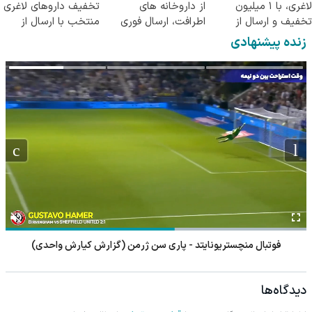
لاغری، با ۱ میلیون
از داروخانه های
تخفیف داروهای لاغری
تخفیف و ارسال از
اطرافت، ارسال فوری
منتخب با ارسال از
داروخانه‌
همراه با پک یخ!
داروخانه نزدیکت
زنده پیشنهادی
فوتبال منچستریونایتد - پاری سن ژرمن (گزارش کیارش واحدی)
دیدگاه‌ها