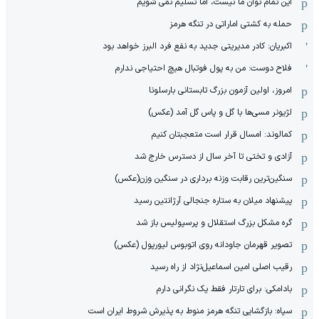
این تمام توان ما نیست، اما تسلیم نمی شویم
حمله به کشتی اماراتی در تنگه هرمز
اکبریان: کادر مدیریتی جدید به نفع فرد البرز خواهد بود
فلاح دوست: من به پول فوتبال هیچ احتیاجی ندارم
امروز، اولین آزمون بزرگ تابستانی بارسلونا
لژیونر مسی‌ها با گل و پاس گل آمد (عکس)
کمالوند: امسال قرار است متعجبتان کنیم
آزادی و تختی تا آخر سال از دسترس خارج شد
سنگین‌ترین رقابت وزنه برداری در سنگین وزن(عکس)
پیشنهاد میلان به ستاره جنجالی آرژانتین رسید
گره مشکل بزرگ استقلال و پرسپولیس باز شد
تصویر قهرمان جاودانه روی اتوبوس لیورپول (عکس)
رقیب اصلی امین اسماعیل‌نژاد از راه رسید
بادامکی: برای تارتار فقط یک نگرانی دارم
سپاه: بازگشایی تنگه هرمز منوط به پذیرش شروط ایران است