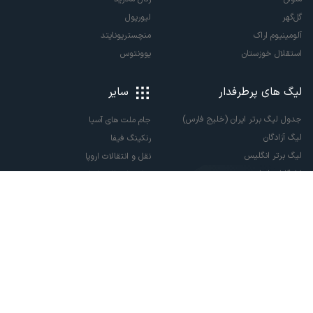
گل‌گهر
لیورپول
آلومینیوم اراک
منچستریونایتد
استقلال خوزستان
یوونتوس
لیگ های پرطرفدار
سایر
جدول لیگ برتر ایران (خلیج فارس)
جام ملت های آسیا
لیگ آزادگان
رنکینگ فیفا
لیگ برتر انگلیس
نقل و انتقالات اروپا
لالیگا اسپانیا
نقل و انتقالات ایران
سری آ ایتالیا
پاری سن ژرمن
لیگ قهرمانان اروپا
لیگ نخبگان آسیا
لیگ قهرمانان آسیا دو
لیگ برتر فوتسال