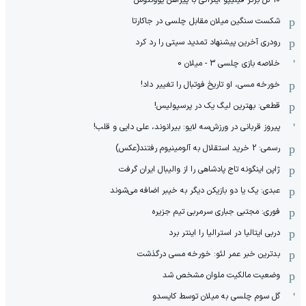
شکست سنگین میلان مقابل چلسی در جاکارتا
رودری آخرین پیشنهاد تمدید سیتی را رد کرد
خلاصه بازی چلسی 3 - میلان 0
خورخه مسی، او تاریخ فوتبال را تغییر داد!
قطعی: بهترین لیگ یک در پرسپولیس!
پیروز قربانی در ورزش‌سه لایو: بیرانوند، علی دایی و قلب!
رسمی: 2 خرید استقلال به آلومینیوم رفتند(عکس)
ژاپن اینگونه تاج پادشاهی را از والیبال ایران گرفت
عبدی: یک یا دو بازیکن دیگر به خیبر اضافه می‌شوند
فوری: مجتبی جباری سرمربی تیم جزیره
دربی ایتالیا در استرالیا را اینتر برد
بدترین خبر عمر لئو: خورخه مسی درگذشت
وضعیت مالکیت ملوان مشخص شد
گل سوم چلسی به میلان توسط کایسدو