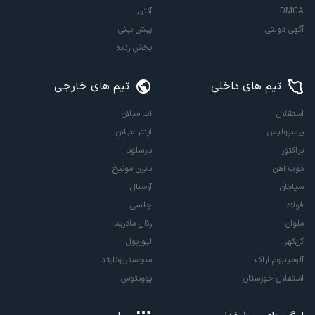
DMCA
آنتن
آگهی دولتی
پیش بینی
پخش زنده
تیم های داخلی
تیم های خارجی
استقلال
آث میلان
پرسپولیس
اینتر میلان
تراکتور
بارسلونا
ذوب آهن
بایرن مونیخ
سپاهان
آرسنال
فولاد
چلسی
ملوان
رئال مادرید
گل‌گهر
لیورپول
آلومینیوم اراک
منچستریونایتد
استقلال خوزستان
یوونتوس