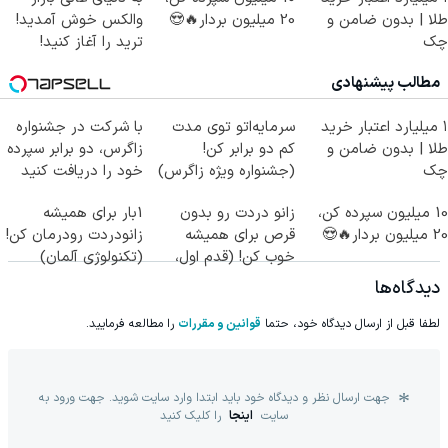
طلا | بدون ضامن و
20 میلیون بردار🔥😍
والکس خوش آمدید!
چک
ترید را آغاز کنید!
مطالب پیشنهادی
۱ میلیارد اعتبار خرید
سرمایه‌اتو توی مدت
با شرکت در جشنواره
طلا | بدون ضامن و
کم دو برابر کن!
زاگرس، دو برابر سپرده
چک
(جشنواره ویژه زاگرس)
خود را دریافت کنید
🔥
10 میلیون سپرده کن،
زانو دردت رو بدون
1بار برای همیشه
20 میلیون بردار🔥😍
قرص برای همیشه
زانودردت رودرمان کن!
خوب کن! (قدم اول،
(تکنولوژی آلمان)
پرسش‌نامه)
◂پرسشنامه▸
دیدگاه‌ها
لطفا قبل از ارسال دیدگاه خود، حتما
قوانین و مقررات
را مطالعه فرمایید.
جهت ارسال نظر و دیدگاه خود باید ابتدا وارد سایت شوید. جهت ورود به
سایت
اینجا
را کلیک کنید