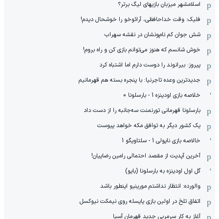
اسلامشهر میزبان بازیهای لیگ برتر؟
فلیک: وقت خداحافظی، آرائوخو را خوشحال دیدم!
شش جوان کم نام‌و‌نشان در نقشه سهراب
خوش شانسم که هنوز می‌توانم بازی کن و راه بروم!
پیروز: بیرانوند را دوست دارم اما اشتباه کرد
جدیدترین وعده تاجرنیا: با پنجره بسته هم قهرمانیم
خلاصه بازی اودینزه 1 - بارسلونا 0
بارسلونا قهرمانی تورنمنت سه‌جانبه را از دست داد
یک کشور دیگر به توافق مکه خواهد پیوست
خالاصه بازی ناپولی 1 - سلتاویگو 1
آخرین آپدیت از مقصد احتمالی رامین رضاییان!
گل اول اودینزه به بارسلونا (بایو)
والورده: انتظار نداشتم مورینیو اینطور باشد
اتفاق تلخ در اولین بازی یایسله روی نیمکت نیوکسل
آغاز به کار سرمربی جدید قهرمان آسیا