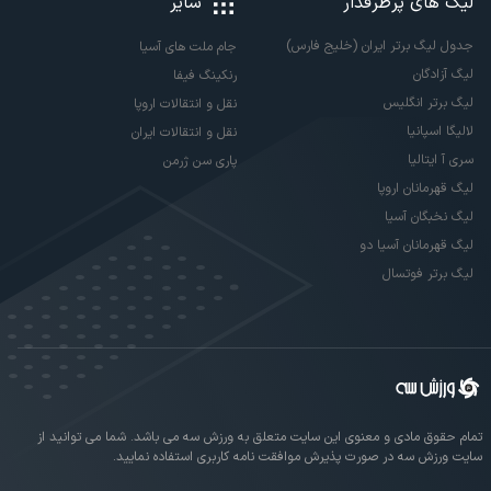
لیگ های پرطرفدار
سایر
جدول لیگ برتر ایران (خلیج فارس)
جام ملت های آسیا
لیگ آزادگان
رنکینگ فیفا
لیگ برتر انگلیس
نقل و انتقالات اروپا
لالیگا اسپانیا
نقل و انتقالات ایران
سری آ ایتالیا
پاری سن ژرمن
لیگ قهرمانان اروپا
لیگ نخبگان آسیا
لیگ قهرمانان آسیا دو
لیگ برتر فوتسال
تمام حقوق مادی و معنوی این سایت متعلق به ورزش سه می باشد. شما می توانید از
سایت ورزش سه در صورت پذیرش موافقت نامه کاربری استفاده نمایید.