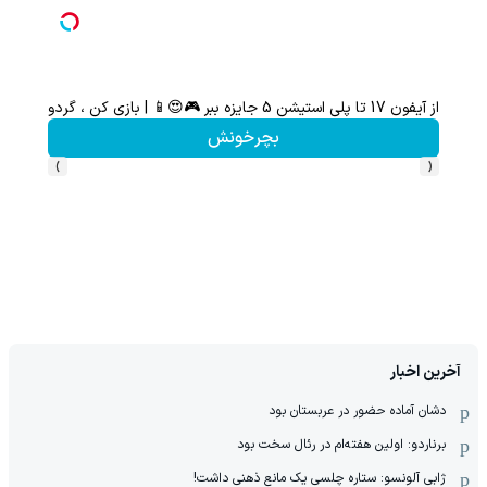
از آیفون 17 تا پلی استیشن 5 جایزه ببر 🎮😍📱 | بازی کن ، گردونه بچرخون
بچرخونش
›
‹
آخرین اخبار
دشان آماده حضور در عربستان بود
برناردو: اولین هفته‌ام در رئال سخت بود
ژابی آلونسو: ستاره چلسی یک مانع ذهنی داشت!