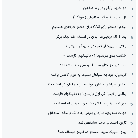
دو خرید پایانی در راه اصفهان
گل اول سلتاویگو به ناپولی (جوتگلا)
نیکفر: منتظر رأی CAS برای مجوز حرفه‌ای هستیم
برد ۲ گله برزیلی‌ها ایران در آستانه آغاز لیگ برتر
وقتی ملی‌پوشان تکواندو خبرنگار می‌شوند
خلاصه بازی بارسلونا 1 - ناتینگهام فارست 0
محمدی: بازیکنان مد نظر ویسی جذب شده‌اند
کریمیان: بودجه سپاهان نسبت به تورم کاهش یافته
نیکفر: سپاهان حقش نبود مجوز حرفه‌ای دریافت نکند
پنالتی رافینیا؛ گل اول بارسلونا به ناتینگهام فارست
مورینیو: برناردو با شرایط بدی به رئال اضافه شده
مهلت سه روزه سازمان بورس به مالک باشگاه استقلال
تاریخ احتمالی دربی مشخص شد
برنز المپیک مبینا نعمت‌زاده امروز دوساله شد!