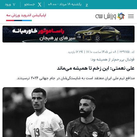
یکشنبه ۱۸ مرداد
-
08:00
جستجو
ورود
اپلیکیشن اندروید ورزش سه
کد:
2391751
08 تیر 1405 ساعت 17:10
12.3K
بازدید
فوتبال بی‌رحم‌تر از همیشه بود؛
علی نعمتی: این زخم تا همیشه می‌ماند
مدافع تیم ملی ایران معتقد است به شایستگی‌شان در جام جهانی 2026 نرسیدند.