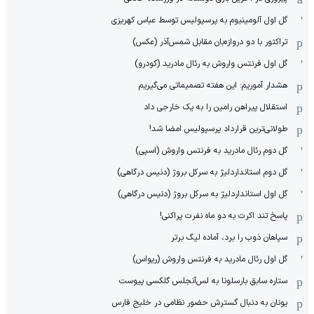
گل اول آلومینیوم به پرسپولیس توسط عباس کهریزی
تراکتور با دو دروازه‌بان مقابل شمس‌آذر (عکس)
گل اول فرنتس واروش به رئال مادرید (کودرو)
هشدار آموریم: این هفته تصمیماتی می‌گیریم
استقلال پیراهن رامین را به یک خارجی داد
طولانی‌ترین قرارداد پرسپولیس امضا شد!
گل دوم رئال مادرید به فرنتس واروش (اسپی)
گل دوم استانداردلیژ به سرکل بروژ (دنیس درگاهی)
گل اول استانداردلیژ به سرکل بروژ (دنیس درگاهی)
پاسخ تند اکرت به دو ماه نفرت پراکنی!
سپاهان ذوب را برد، آماده لیگ برتر
گل اول رئال مادرید به فرنتس واروش (ریواس)
ستاره سابق بارسلونا به لس‌آنجلس گلکسی پیوست
یونان به دنبال گسترش حضور نظامی در خلیج فارس