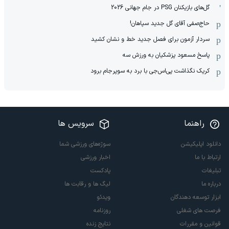
گل‌های بازیکنان PSG در جام جهانی 2026
حاج‌صفی آقای گل جدید سپاهان!
سردار آزمون برای فصل جدید خط و نشان کشید
پاسخ مسعود پزشکیان به ورزش سه
کریک نگذاشت پی‌اس‌جی با برد به سوپرجام برود
راهنما
سرویس ها
دانلود اپلیکیشن
سوژه‌های ورزشی شما
ارتباط با ما
اخبار ورزشی
تبلیغات
پادکست
درباره ما
لیگ ها و رقابت ها
ابزار توسعه دهندگان
ویدئو
فرصت های شغلی
روزنامه
قوانین و مقررات
نتایج زنده