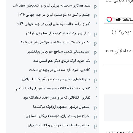
ره | دیجی کالا
سند همکاری سه‌ساله‌ ‌ورزش ایران و آذربایجان امضا شد
چشم تراکتور به دو ستاره ایران در جام جهانی ۲۰۲۶
آمار و ارقام جالب تیم ملی ایران در جام جهانی 2026
یجی‌کالا (
رد اولین پیشنهاد اتلتیکو برای ستاره پرطرفدار
یک بازیکن ۳۸ ساله جانشین مرتضی شریفی شد!
۵۰ درصد کش بک در حساب معاملاتی ecn
آسیب‌دیدگی شدید مدافع جوان در پیکانشهر
یک خرید لیگ برتری دیگر هم کنسل شد
آکادمی، امید تازه استقلال در روزهای سخت
خروج هواپیماهای سوخت‌رسان آمریکا از اسرائیل
تفکری: به دادگاه cas درخواست لغو پلی‌اف را دادیم
تفکری: اتفاقاتی که برای مس افتاد ناعادلانه بود
استقبال پرشور: اسطوره اروگوئه بازگشت!
اخراج عجیب در بازی دوستانه پیکان - نساجی
لحظه به لحظه با اخبار نقل و انتقالات ایران