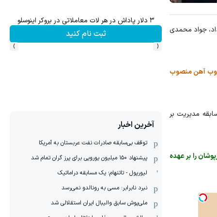
۳ دلار پاداش در هر لات معاملاتی در بروکر اینوسلو
د، جواد محمدی
ثبت نام کنید
›
‹
 ذوب آهن منصوب
سابقه مدیریت بر
آخرین اخبار
توقف بی‌سابقه صادرات نفت عربستان به آمریکا
وشان را بر عهده
پیشنهاد ۱۵۰ میلیون یورویی برای پرز گران تمام شد
لیورپول - تاتنهام؛ یک مسابقه دراماتیک
نبرد نابرابر: مسی به رونالدو نمی‌رسد
ملی‌پوش سابق والیبال ایران استقلالی شد