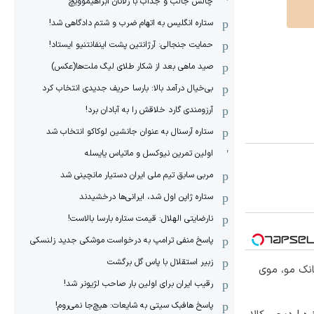
چالش جالب و جذاب با زلاتان ابراهیموویچ
ستاره انگلیس به اتهام ضرب و شتم دادگاهی شد!
حمایت جنجالی: آرژانتین پشت اینفانتنیو ایستاد!
صید ماهی بعد از شکار طلای لیگ ملت‌ها(عکس)
بی‌خیال درآمد بالا: بارسا حریف جدیدی انتخاب کرد
آرزومندی گارد خلاقش را به آبادان برد!
ستاره آرسنال به عنوان جانشین لوکاکو انتخاب شد
اولین تمرین نیوکسل و ماتیاس یایسله
مربی سابق تیم ملی ایران دستیار مانچینی شد
ستاره ژاپن اول شد، ایرانی‌ها درخشیدند
نارضایتی الهلال: قیمت ستاره بارسا بالاست!
پاسخ منفی ترامپ به درخواست موشکی جدید زلنسکی
زبیر استقلال با پاس گل برگشت
انک مو، موی
رقیب ایران برای اولین بار صاحب لژیونر شد!
پاسخ هافبک سیتی به شایعات: هیچ‌جا نمی‌روم!