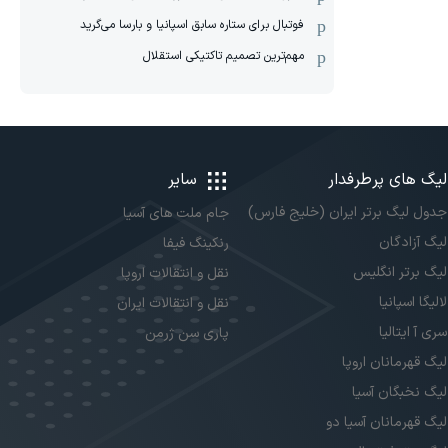
فوتبال برای ستاره سابق اسپانیا و بارسا می‌گرید
مهم‌ترین تصمیم تاکتیکی استقلال
لیگ های پرطرفدار
سایر
جدول لیگ برتر ایران (خلیج فارس)
جام ملت های آسیا
لیگ آزادگان
رنکینگ فیفا
لیگ برتر انگلیس
نقل و انتقالات اروپا
لالیگا اسپانیا
نقل و انتقالات ایران
سری آ ایتالیا
پاری سن ژرمن
لیگ قهرمانان اروپا
لیگ نخبگان آسیا
لیگ قهرمانان آسیا دو