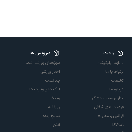
راهنما
سرویس ها
دانلود اپلیکیشن
سوژه‌های ورزشی شما
ارتباط با ما
اخبار ورزشی
تبلیغات
پادکست
درباره ما
لیگ ها و رقابت ها
ابزار توسعه دهندگان
ویدئو
فرصت های شغلی
روزنامه
قوانین و مقررات
نتایج زنده
DMCA
آنتن