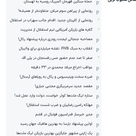
حمله سنگین قهرمان المپیک روسیه به لهستان
رونمایی از پیراهن سوم میلان: متفاوت‌تر از همیشه!
رونمایی از کاپیتان جدید؛ اقدام جالب سهراب در استقلال
گلایه های بازیکن آمریکایی تیم استقلال از مدیریت
مصاحبه جنجالی ایجنت رودری درباره پیشنهاد رئال!
انقلاب به سبک FIVB: نقشه میلیاردی برای والیبال
صفر تا صد عدم حضور مس رفسنجان در پلی آف
عواقب اخراج میلاد محمدی در 33 دقیقه
ضربه سخت وینیسیوس و رئال به رویاهای آرسنال!
مقصد جدید سرمربیگری مجتبی جباری!
ستاره لیگ ملت‌ها کولر خواست، دولت وارد عمل شد!
مهلکه رامین رضاییان و ضرب شست استقلال!
مدیر خبرساز فدراسیون فوتبال در قشم
اولین پیشنهاد بارسا به بهترین هافبک جهان رسید
یک ژاپنی مشهور جایگزین بهترین بازیکن لیگ ملت‌ها