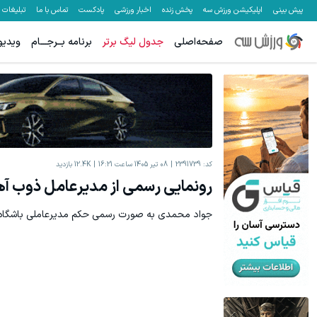
پیش بینی
اپلیکیشن ورزش سه
پخش زنده
اخبار ورزشی
پادکست
تماس با ما
تبلیغات
صفحه‌اصلی
جدول لیگ برتر
برنامه بــرجـــام
ویدیو
کد:
2391739
08 تیر 1405 ساعت 16:21
12.4K
بازدید
رونمایی رسمی از مدیرعامل ذوب آ
جواد محمدی به صورت رسمی حکم مدیرعاملی باشگاه 