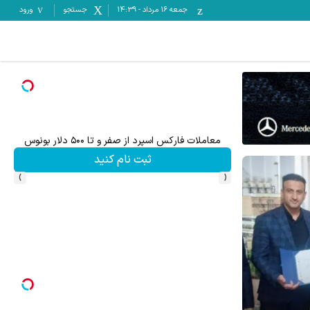
جمعه ۱۶ مرداد
-
14:39
جستجو
ورود
معاملات فارکس اسپرد از صفر و تا ۵۰۰ دلار بونوس
۵۰ درصد کش بک در حساب معاملاتی ecn بروکر اینوسلو
ثبت نام کنید
›
‹