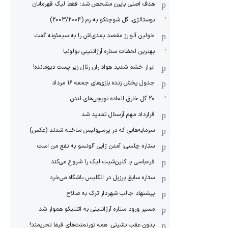
هدف اصلی بایرن مشخص شد: فقط لیگ قهرمانان
نوستالژی، گل شوچنکو به رم (2003/2004)
خولین آلوارز مقصد بعدی‌اش را به سیمئونه گفت
بهترین لحظات ستاره آرژانتینی بولونیا
ابراز خشم شدید هواداران رئال زیر پست دیومانده!
جدول پخش زنده بازی‌های جمعه 16 مرداد
20 گل خارق العاده توپچی‌های لندن
قرارداد مهم آرسنال تمدید شد
سرمایه‌هایی که در پرسپولیس ساخته شدند (عکس)
ستاره چلسی: آمدن ژابی آلونسو به نفع من است
فرعباسی با کلین‌شیت لیگ را شروع می‌کند
ستاره سابق برزیل در انگلیس باشگاه می‌خرد
پیشنهاد جالب شهردار ترک به صلاح
مسیر ورود ستاره آرژانتینی به اتلتیکو هموار شد
بدون عقب نشینی: همه تورنمنت‌های فیفا تحریمند!