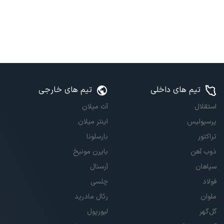
تیم های داخلی
تیم های خارجی
استقلال
آث میلان
پرسپولیس
اینتر میلان
تراکتور
بارسلونا
ذوب آهن
بایرن مونیخ
سپاهان
آرسنال
فولاد
چلسی
ملوان
رئال مادرید
گل‌گهر
لیورپول