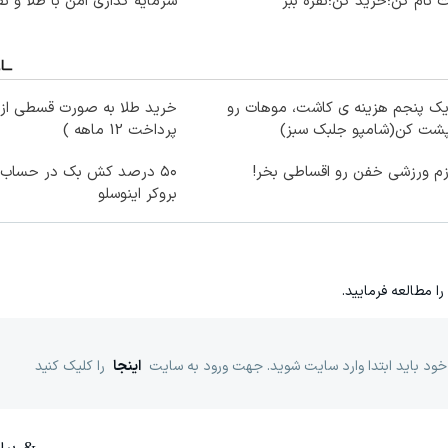
 نام کن؛خرید کن؛نقره ببر
سرمایه گذاری امن با طلا و نق
یک پنجم هزینه ی کاشت، موهات رو
خرید طلا به صورت قسطی از د
پشت کن(شامپو جلبک سبز)
پرداخت 12 ماهه )
زم ورزشی خفن رو اقساطی بخر!
بروکر اینوسلو
را مطالعه فرمایید.
خود باید ابتدا وارد سایت شوید. جهت ورود به سایت
اینجا
را کلیک کنید