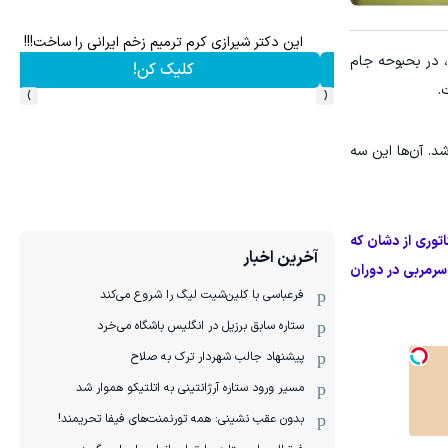
ره رایگان کافیه! (شمارتو وارد کن)
ماشین کوییک گذاشتی برای فروش ؟ اینجا سریع و راحت بف
، در بحبوحه جام
درخواست فروش
›
‹
.
د. آن‌ها این سه
وری از دشان که
آخرین اخبار
 سرمربی در دوران
فرعباسی با کلین‌شیت لیگ را شروع می‌کند
ستاره سابق برزیل در انگلیس باشگاه می‌خرد
پیشنهاد جالب شهردار ترک به صلاح
مسیر ورود ستاره آرژانتینی به اتلتیکو هموار شد
بدون عقب نشینی: همه تورنمنت‌های فیفا تحریمند!