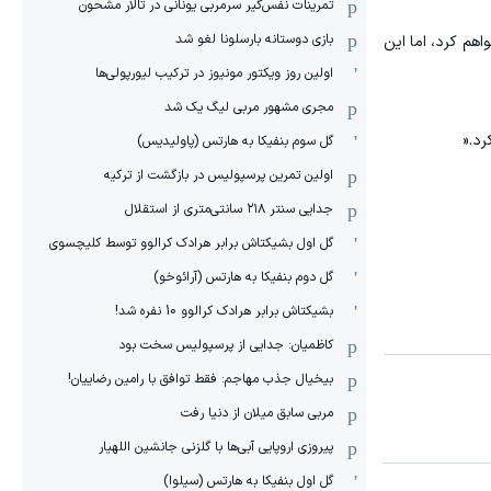
‏تمرینات نفس‌گیر سرمربی یونانی در تالار مشحون
بازی دوستانه بارسلونا لغو شد
اهم کرد، اما این
اولین روز ویکتور مونیوز در ترکیب لیورپولی‌ها
مجری مشهور مربی لیگ یک شد
رد.«
گل سوم بنفیکا به هارتس (پاولیدیس)
اولین تمرین پرسپولیس در بازگشت از ترکیه
جدایی سنتر ۲۱۸ سانتی‌متری از استقلال
گل اول بشیکتاش برابر هرادک کرالوو توسط کلیچسوی
گل دوم بنفیکا به هارتس (آرائوخو)
بشیکتاش برابر هرادک کرالوو 10 نفره شد!
کاظمیان: جدایی از پرسپولیس سخت بود
بیخیال جذب مهاجم: فقط توافق با رامین رضاییان!
مربی سابق میلان از دنیا رفت
پیروزی اروپایی آبی‌ها با گلزنی جانشین اللهیار
گل اول بنفیکا به هارتس (سیلوا)