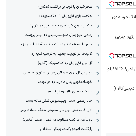
سحرخیزان با توپ پر برگشت (عکس)
خلاصه بازی لخ‌پوزنان 1 - کلاکسویک 0
انک مو، موی
حضور سریع خریدهای جدید فراز در خرم آباد
رسمی: دروازه‌بان منچسترسیتی به لیدز پیوست
در جلبک، بدون باشگاه و رژیم چربی
خیبر با اضافه شدن نفرات جدید، آماده فصل تازه
قالیباف در توییت جدید به ترامپ کنایه زد
گل اول لخ‌پوزنان به کلاکسویک (آگنرو)
موثرترین روش کاهش وزن گیاهی! 5تا۷کیلو
دو پاس گل برای حردانی پس از استوری جنجالی
خوشامدگویی رئال مادرید به دیامونده
یجی‌کالا (
میلاد محمدی بالاخره در 11 نفر
حالا رسمی است: وینیسیوس شش ساله بست
اتاق فرماندهی نیروهای سعودی هدف حملات یمن
ذوب‌آهن با کیت متفاوت در فصل جدید (عکس)
بازگشت امیدوارکننده وینگر استقلال