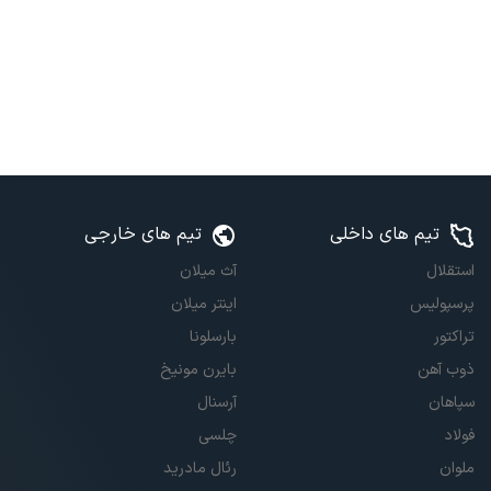
تیم های داخلی
تیم های خارجی
استقلال
آث میلان
پرسپولیس
اینتر میلان
تراکتور
بارسلونا
ذوب آهن
بایرن مونیخ
سپاهان
آرسنال
فولاد
چلسی
ملوان
رئال مادرید