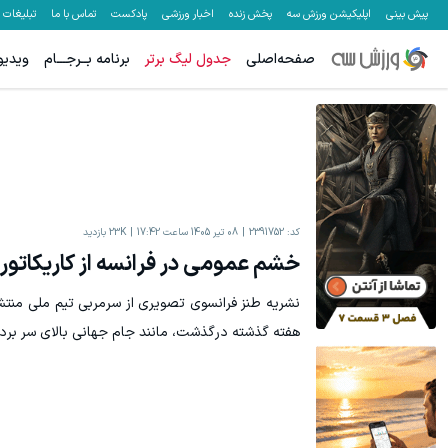
پیش بینی
اپلیکیشن ورزش سه
پخش زنده
اخبار ورزشی
پادکست
تماس با ما
تبلیغات
صفحه‌اصلی
جدول لیگ برتر
برنامه بــرجـــام
ویدیو
جای بخیه داری؟؟ فقط در 3 هفته ترمیمش کن!😍
۱ میلیارد اعتبار خرید طلا | بدون ضامن و چک
کلیک کن!
کد:
2391752
08 تیر 1405 ساعت 17:42
23K
بازدید
خشم عمومی در فرانسه از کاریکاتو
نشریه طنز فرانسوی تصویری از سرمربی تیم ملی منتش
هفته گذشته درگذشت، مانند جام جهانی بالای سر برد