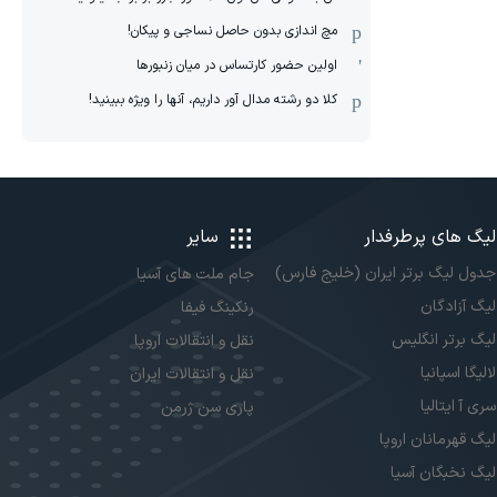
مچ اندازی بدون حاصل نساجی و پیکان!
اولین حضور کارتساس در میان زنبورها
کلا دو‌ رشته مدال آور داریم، آنها را ویژه ببینید!
لیگ های پرطرفدار
سایر
جدول لیگ برتر ایران (خلیج فارس)
جام ملت های آسیا
لیگ آزادگان
رنکینگ فیفا
لیگ برتر انگلیس
نقل و انتقالات اروپا
لالیگا اسپانیا
نقل و انتقالات ایران
سری آ ایتالیا
پاری سن ژرمن
لیگ قهرمانان اروپا
لیگ نخبگان آسیا