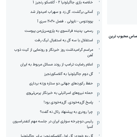
خلاصه بازی جاگیلونیا 2 - گلاسکو رنجرز 1
آسانی برگشت، گل زد و سهراب امیدوار شد
یوونتوس - ناپولی ، فصل 2020 سری آ
رسمی: پدیده فرانسوی به پاری‌سن‌ژرمن پیوست
استقلال با سه گل به استقبال لیگ رفت
مراسم گرامیداشت روز خبرنگار و رونمایی از کیت ذوب
آهن
اعلام رضایت ترامپ از روند مسائل مربوط به ایران
گل دوم جاگیلونیا به گلاسکورنجرز
حفظ رکوردهای جهانی دو ستاره وزنه برداری
حمله نیروهای اسرائیلی به خبرنگار پرس‌تی‌وی
پاسخ گل‌به‌خودی، گل‌به‌خودی بود!
چرا رودری به پیشنهاد رئال نه گفت؟
رئیس دوچرخه سواری ایران در جلسه مهم کنفدراسیون
آسیا
گل به خودی؛ گل اول گلاسکورنجرز برابر جاگیلونیا