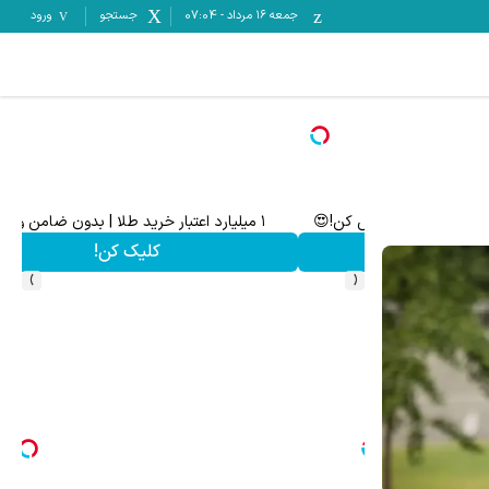
جمعه ۱۶ مرداد
-
07:04
جستجو
ورود
 در مناقصات و مزایدات ایران تندر
فرم خود را در بزرگترین جشنواره ایمپلنت تهران پر کنید ! | فقط ۲۵ میل
ف
رزرورایگان نوبت
›
‹