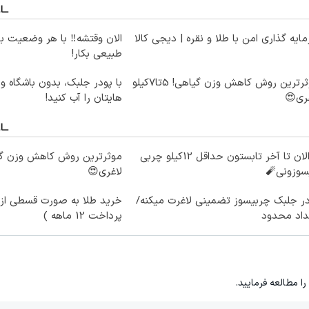
ایه گذاری امن با طلا و نقره | دیجی کالا
الان وقتشه‼️ با هر وضعیت ب
طبیعی بکار!
موثرترین روش کاهش وزن گیاهی! 5تا۷کیلو
با پو
ری😍
هایتان را آب کنید!
از الان تا آخر تابستون حداقل 12کیلو چربی
سوزونی🧨
لاغری😍
ر جلبک چربیسوز تضمینی لاغرت میکنه/
خرید طلا به صورت قسطی از د
داد محدود
پرداخت 12 ماهه )
را مطالعه فرمایید.