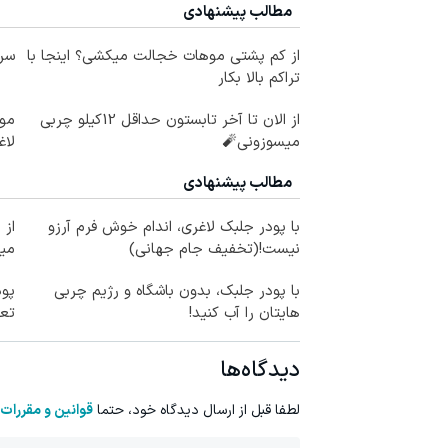
مطالب پیشنهادی
از کم پشتی موهات خجالت میکشی؟ اینجا با
سرم
تراکم بالا بکار
از الان تا آخر تابستون حداقل 12کیلو چربی
میسوزونی🧨
لاغ
مطالب پیشنهادی
با پودر جلبک لاغری، اندام خوش فرم آرزو
نیست!(تخفیف جام جهانی)
می
با پودر جلبک، بدون باشگاه و رژیم چربی
پود
هایتان را آب کنید!
تع
دیدگاه‌ها
لطفا قبل از ارسال دیدگاه خود، حتما
قوانین و مقررات