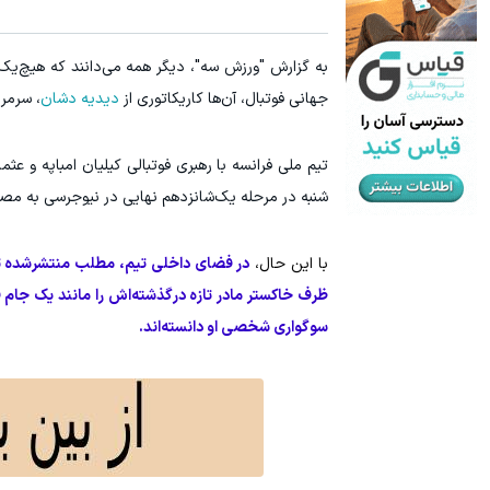
۱ میلیارد اعتبار خرید طلا | بدون ضامن و چک
این دکتر 
به گزارش "ورزش سه"، دیگر همه می‌دانند که هیچ‌یک ا
کلیک کن!
جهانی فوتبال، آن‌ها کاریکاتوری از
دیدیه دشان
، سرمر
تیم ملی فرانسه با رهبری فوتبالی کیلیان امباپه و ع
شنبه در مرحله یک‌شانزدهم نهایی در نیوجرسی به مص
با این حال،
در فضای داخلی تیم، مطلب منتشرشده تو
ظرف خاکستر مادر تازه درگذشته‌اش را مانند یک جام قه
سوگواری شخصی او دانسته‌اند.