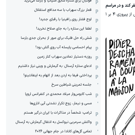
فوتبال برای ستاره سابق اسپانیا و بارسا می‌گرید
ر کند و در مراسم
قمار بزرگ سهراب با سه مدافع استقلال
. این سرمربی در طول آخر هفته به اردوی تیم در بوستون بازگشت و اولین تمرین خود را پس از پیروزی ۴ بر ۱
اوج فشار روی رافینیا با رقبای جدید!
لطفا این ستاره را به جای صلاح نخرید!
شش راه حل فلیک برای عبور از بحران جدی بارسا
پیام احساسی یایسله آب روی آتش بود!
روزبه دستیار نمادین سهراب کنار زمین
ادعای ستاره آرسنال: به گیمارش و وینی نیاز داشتیم
پرداختی فیفا به اردن بعد از اتهام به اینفانتینو!
جلسه تمرینی شیاطین سرخ
شب کابوس‌وار میلاد محمدی در کنفرانس اروپا
مسی و نیمار، زوج تکرار نشدنی آبی اناری‌ها
ترامپ: شخصاً در مذاکرات با ایران درگیر هستم
واکنش سرمربی نیوکسل به انتقال گیمارش به آرسنال
تمامی گل‌های کانادا در جام جهانی 2026