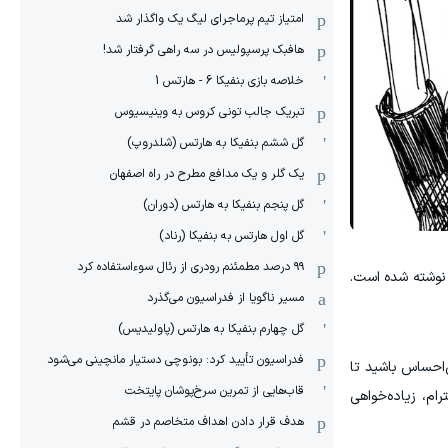
امتیاز تیم پرماجرای لیگ یک واگذار شد
هافبک پرسپولیس در سه راهی گرفتار شد!
خلاصه بازی بنفیکا 6 - هارتس 1
تبریک جالب تونی کروس به وینیسیوس
گل ششم بنفیکا به هارتس (شلدروپ)
یک گلر و یک مدافع مطرح در راه اصفهان
گل پنجم بنفیکا به هارتس (دوران)
گل اول هارتس به بنفیکا (رناد)
۹۹ درصد مطمئنم رودری از رئال سوءاستفاده کرد
 نوشته شده است.
مسیر ناگویا از فدراسیون می‌گذرد
گل چهارم بنفیکا به هارتس (پاولیدیس)
فدراسیون تأیید کرد: بونوچی دستیار مانچینی می‌شود
‌احساس باشید تا
قاب‌هایی از تمرین سرخ‌پوشان پایتخت
م، زیاده‌خواهی
هدف قرار دادن اهداف متخاصم در قشم