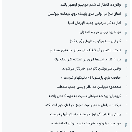
والورده: انتظار نداشتم مورینیو اینطور باشد
اتفاق تلخ در اولین بازی یایسله روی نیمکت نیوکسل
آغاز به کار سرمربی جدید قهرمان آسیا
دو خرید پایانی در راه اصفهان
گل اول سلتاویگو به ناپولی (جوتگلا)
نیکفر: منتظر رأی CAS برای مجوز حرفه‌ای هستیم
برد ۲ گله برزیلی‌ها ایران در آستانه آغاز لیگ برتر
وقتی ملی‌پوشان تکواندو خبرنگار می‌شوند
خلاصه بازی بارسلونا 1 - ناتینگهام فارست 0
محمدی: بازیکنان مد نظر ویسی جذب شده‌اند
کریمیان: بودجه سپاهان نسبت به تورم کاهش یافته
نیکفر: سپاهان حقش نبود مجوز حرفه‌ای دریافت نکند
پنالتی رافینیا؛ گل اول بارسلونا به ناتینگهام فارست
مورینیو: برناردو با شرایط بدی به رئال اضافه شده