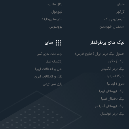
ملوان
رئال مادرید
گل‌گهر
لیورپول
آلومینیوم اراک
منچستریونایتد
استقلال خوزستان
یوونتوس
لیگ های پرطرفدار
سایر
جدول لیگ برتر ایران (خلیج فارس)
جام ملت های آسیا
لیگ آزادگان
رنکینگ فیفا
لیگ برتر انگلیس
نقل و انتقالات اروپا
لالیگا اسپانیا
نقل و انتقالات ایران
سری آ ایتالیا
پاری سن ژرمن
لیگ قهرمانان اروپا
لیگ نخبگان آسیا
لیگ قهرمانان آسیا دو
لیگ برتر فوتسال