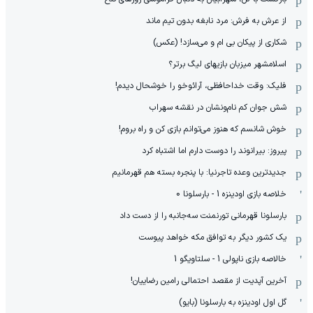
از عرش به فرش: مرد نابغه‌ بدون تیم ماند
شکاری از پیکان بی ام و می‌سازد! (عکس)
اسلامشهر میزبان بازیهای لیگ برتر؟
فلیک: وقت خداحافظی، آرائوخو را خوشحال دیدم!
شش جوان کم نام‌و‌نشان در نقشه سهراب
خوش شانسم که هنوز می‌توانم بازی کن و راه بروم!
پیروز: بیرانوند را دوست دارم اما اشتباه کرد
جدیدترین وعده تاجرنیا: با پنجره بسته هم قهرمانیم
خلاصه بازی اودینزه 1 - بارسلونا 0
بارسلونا قهرمانی تورنمنت سه‌جانبه را از دست داد
یک کشور دیگر به توافق مکه خواهد پیوست
خالاصه بازی ناپولی 1 - سلتاویگو 1
آخرین آپدیت از مقصد احتمالی رامین رضاییان!
گل اول اودینزه به بارسلونا (بایو)