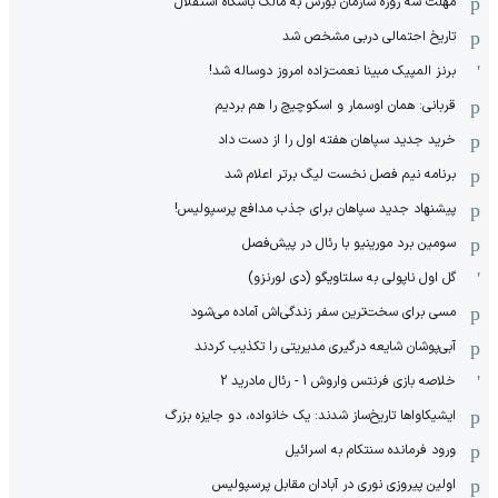
مهلت سه روزه سازمان بورس به مالک باشگاه استقلال
تاریخ احتمالی دربی مشخص شد
برنز المپیک مبینا نعمت‌زاده امروز دوساله شد!
قربانی: همان اوسمار و اسکوچیچ را هم بردیم
خرید جدید سپاهان هفته اول را از دست داد
برنامه نیم فصل نخست لیگ برتر اعلام شد
پیشنهاد جدید سپاهان برای جذب مدافع پرسپولیس!
سومین برد مورینیو با رئال در پیش‌فصل
گل اول ناپولی به سلتاویگو (دی لورنزو)
مسی برای سخت‌ترین سفر زندگی‌اش آماده می‌شود
آبی‌پوشان شایعه درگیری مدیریتی را تکذیب کردند
خلاصه بازی فرنتس واروش 1 - رئال مادرید 2
ایشیکاوا‌ها تاریخ‌ساز شدند: یک خانواده، دو جایزه بزرگ
ورود فرمانده سنتکام به اسرائیل
اولین پیروزی نوری در آبادان مقابل پرسپولیس