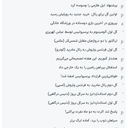
پیشنهاد لیل طارمی را وسوسه کرد
اولین گل برای رئال: خرید جدید به رویایش رسید
پیروزی در آخرین بازی دوستانه در ورزشگاه خانگی
گل اول آلومینیوم به پرسپولیس توسط عباس کهریزی
تراکتور با دو دروازه‌بان مقابل شمس‌آذر (عکس)
گل اول فرنتس واروش به رئال مادرید (کودرو)
هشدار آموریم: این هفته تصمیماتی می‌گیریم
استقلال پیراهن رامین را به یک خارجی داد
طولانی‌ترین قرارداد پرسپولیس امضا شد!
گل دوم رئال مادرید به فرنتس واروش (اسپی)
گل دوم استانداردلیژ به سرکل بروژ (دنیس درگاهی)
گل اول استانداردلیژ به سرکل بروژ (دنیس درگاهی)
پاسخ تند اکرت به دو ماه نفرت پراکنی!
سپاهان ذوب را برد، آماده لیگ برتر