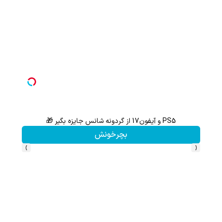
PS5 و آیفون17 از گردونه شانس جایزه بگیر 🎁
هنوز 50 تتر رو دریافت نکردی؟ | رایگان ثبت نام کن و رایگان شروع کن!
بچرخونش
›
‹