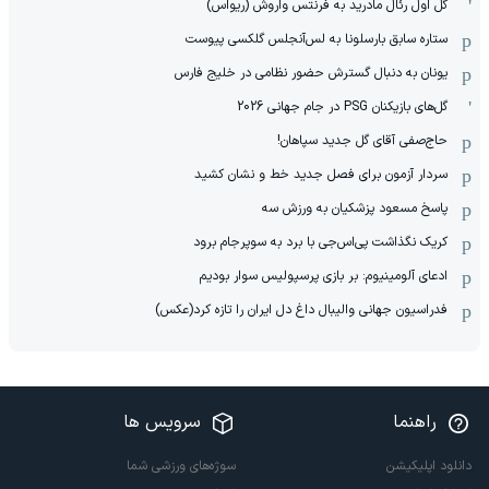
گل اول رئال مادرید به فرنتس واروش (ریواس)
ستاره سابق بارسلونا به لس‌آنجلس گلکسی پیوست
یونان به دنبال گسترش حضور نظامی در خلیج فارس
گل‌های بازیکنان PSG در جام جهانی 2026
حاج‌صفی آقای گل جدید سپاهان!
سردار آزمون برای فصل جدید خط و نشان کشید
پاسخ مسعود پزشکیان به ورزش سه
کریک نگذاشت پی‌اس‌جی با برد به سوپرجام برود
ادعای آلومینیوم: بر بازی پرسپولیس سوار بودیم
فدراسیون جهانی والیبال داغ دل ایران را تازه کرد(عکس)
راهنما
سرویس ها
دانلود اپلیکیشن
سوژه‌های ورزشی شما