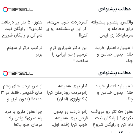
مطالب پیشنهادی
والکس: پلتفرم پیشرفته
کمردردت خوب می‌شه،
هنوز 50 تتر رو دریافت
برای معامله و
اگر این پرسشنامه رو پر
نکردی؟ | رایگان ثبت
سرمایه‌گذاری ایمن
کنی!!
نام کن و رایگان شروع
کن!
۱ میلیارد اعتبار خرید
این دکتر شیرازی کرم
ترکیب برتر از سهام
طلا | بدون ضامن و
ترمیم زخم ایرانی را
برتر
چک
ساخت!!!
مطالب پیشنهادی
۱ میلیارد اعتبار خرید
1بار برای همیشه
از بین بردن جای زخم
طلا | بدون ضامن و
زانودردت رودرمان کن!
های قدیمی، فقط در 3
چک
(تکنولوژی آلمان)
هفته!! (بدون لیزر و
◂پرسشنامه▸
جراحی)
هنوز 50 تتر رو دریافت
زانو دردت رو بدون
چرا هنوز داری با درد
نکردی؟ | رایگان ثبت
قرص برای همیشه
راه میری؟ وقتی راه
نام کن و رایگان شروع
خوب کن! (قدم اول،
درمان جلو پاته!
کن!
پرسش‌نامه)