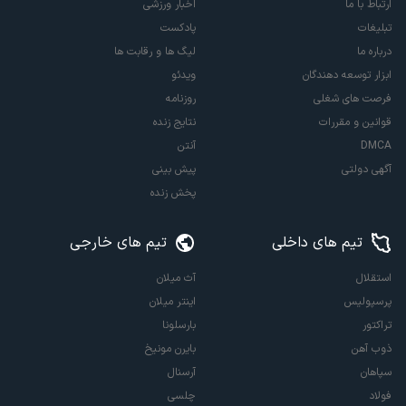
ارتباط با ما
اخبار ورزشی
تبلیغات
پادکست
درباره ما
لیگ ها و رقابت ها
ابزار توسعه دهندگان
ویدئو
فرصت های شغلی
روزنامه
قوانین و مقررات
نتایج زنده
DMCA
آنتن
آگهی دولتی
پیش بینی
پخش زنده
تیم های داخلی
تیم های خارجی
استقلال
آث میلان
پرسپولیس
اینتر میلان
تراکتور
بارسلونا
ذوب آهن
بایرن مونیخ
سپاهان
آرسنال
فولاد
چلسی