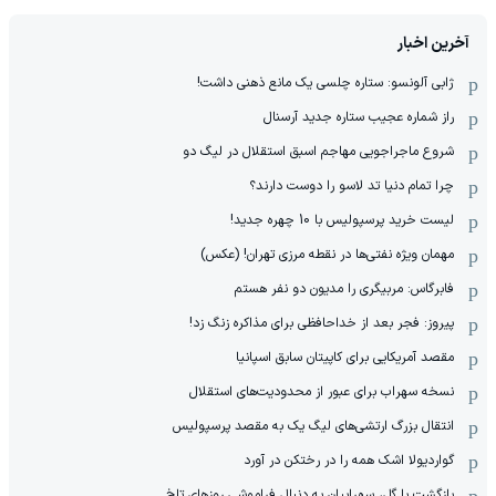
آخرین اخبار
ژابی آلونسو: ستاره چلسی یک مانع ذهنی داشت!
راز شماره عجیب ستاره جدید آرسنال
شروع ماجراجویی مهاجم اسبق استقلال در لیگ دو
چرا تمام دنیا تد لاسو را دوست دارند؟
لیست خرید پرسپولیس با 10 چهره جدید!
مهمان‌ ویژه نفتی‌ها در نقطه مرزی تهران! (عکس)
فابرگاس: مربیگری را مدیون دو نفر هستم
پیروز: فجر بعد از خداحافظی برای مذاکره زنگ زد!
مقصد آمریکایی برای کاپیتان سابق اسپانیا
نسخه سهراب برای عبور از محدودیت‌های استقلال
انتقال بزرگ ارتشی‌های لیگ یک به مقصد پرسپولیس
گواردیولا اشک همه را در رختکن در آورد
بازگشت با گل، سهرابیان به دنبال فراموشی روزهای تلخ