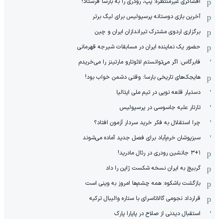
افشاگری غیرمنتظره: پپ، رودری را به بارسا فرستاد!
آخرین بازی دوستانه پرسپولیس برای لیگ برتر
برگزاری اردوی مشترک تیراندازان ایران و چین
حضور یک نماینده ایران در مسابقات شیرجه قهرمانی
فابرگاس: اگر می‌توانستم لائوتارو مارتینز را می‌خریدم
هایجک‌های تاریخی بارسا: وقتی دشمن خواب بود!
دستیار قلعه نویی در تیم ملی ایتالیا
تارتار علیه جاسوسی در پرسپولیس
چرا استقلال به فکر خرید سردار آزمون افتاد؟
سبزپوشان خرم‌آباد برای فصل جدید آماده می‌شوند
۳+۱ جانشین رودری در رئال مادرید!
گربیچ به ایران نسخه شکست ژاپن را داد
بازگشت باشکوه: همه چشم‌ها امروز به وینی است
قرارداد نجومی گالاتاسرای با ستاره والیبال ترکیه
استقبال دیدنی از صلاح در پاپارا پارک