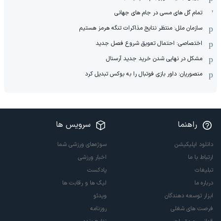
تمام گل های مسی در جام های جهانی
سازمان ملل: منتظر نتایج مذاکرات تنگه هرمز هستیم
اختصاصی: احتمال تعویق شروع فصل جدید
مشکل در نهایی شدن خرید جدید آرسنال
منصوریان: داور بازی فوتبال را به بوکس تبدیل کرد
راهنما
سرویس ها
دانلود اپلیکیشن
سوژه‌های ورزشی شما
ارتباط با ما
اخبار ورزشی
تبلیغات
پادکست
درباره ما
لیگ ها و رقابت ها
ابزار توسعه دهندگان
ویدئو
فرصت های شغلی
روزنامه