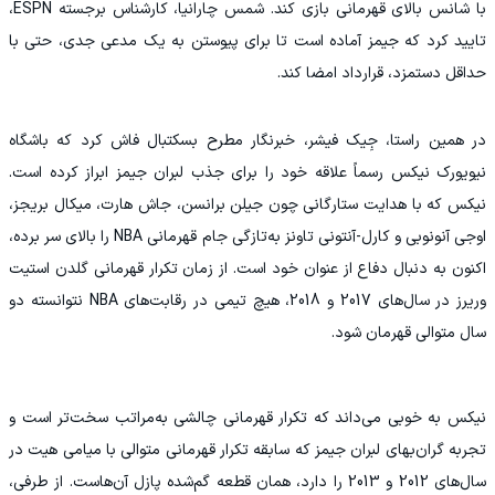
با شانس بالای قهرمانی بازی کند. شمس چارانیا، کارشناس برجسته ESPN،
تایید کرد که جیمز آماده است تا برای پیوستن به یک مدعی جدی، حتی با
حداقل دستمزد، قرارداد امضا کند.
در همین راستا، جِیک فیشر، خبرنگار مطرح بسکتبال فاش کرد که باشگاه
نیویورک نیکس رسماً علاقه خود را برای جذب لبران جیمز ابراز کرده است.
نیکس که با هدایت ستارگانی چون جیلن برانسن، جاش هارت، میکال بریجز،
اوجی آنونوبی و کارل-آنتونی تاونز به‌تازگی جام قهرمانی NBA را بالای سر برده،
اکنون به دنبال دفاع از عنوان خود است. از زمان تکرار قهرمانی گلدن استیت
وریرز در سال‌های 2017 و 2018، هیچ تیمی در رقابت‌های NBA نتوانسته دو
سال متوالی قهرمان شود.
نیکس به خوبی می‌داند که تکرار قهرمانی چالشی به‌مراتب سخت‌تر است و
تجربه گران‌بهای لبران جیمز که سابقه تکرار قهرمانی متوالی با میامی هیت در
سال‌های 2012 و 2013 را دارد، همان قطعه گم‌شده پازل آن‌هاست. از طرفی،