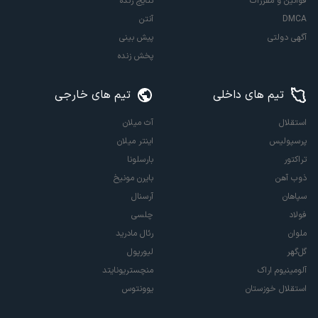
قوانین و مقررات
نتایج زنده
DMCA
آنتن
آگهی دولتی
پیش بینی
پخش زنده
تیم های داخلی
تیم های خارجی
استقلال
آث میلان
پرسپولیس
اینتر میلان
تراکتور
بارسلونا
ذوب آهن
بایرن مونیخ
سپاهان
آرسنال
فولاد
چلسی
ملوان
رئال مادرید
گل‌گهر
لیورپول
آلومینیوم اراک
منچستریونایتد
استقلال خوزستان
یوونتوس