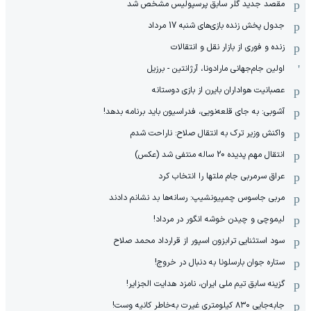
مقصد جدید گلر سابق پرسپولیس مشخص شد
جدول پخش زنده بازی‌های شنبه 17 مرداد
زنده و فوری از بازار نقل و انتقالات
اولین جام‌جهانی مارادونا، آرژانتین - برزیل
عصبانیت هواداران بایرن از بازی دوستانه
آشوبی: به جای قلعه‌نویی، فدراسیون باید برنامه بدهد!
واکنش وزیر ترک به انتقال صلاح: ناراحت شدم
انتقال مهم پدیده 20 ساله منتفی شد (عکس)
عراق سرمربی جام ملتها را انتخاب کرد
مربی جاسوس چمپیونشیپ: رسانه‌ها بد نشانم دادند
لیموچی و چیدن خوشه انگور در مرداد!
سود استثنایی ترابزون اسپور از قرارداد محمد صلاح
ستاره جوان بارسلونا به دنبال در خروج!
گزینه سابق تیم ملی ایران، نامزد هدایت الجزایر!
جابه‌جایی ۸۳۰ کیلومتری غیرت به‌خاطر کانیه وست!