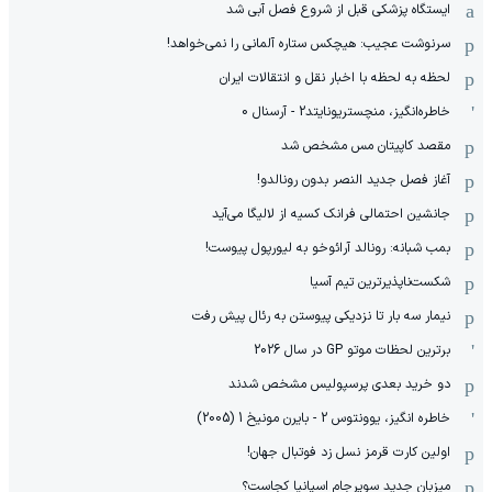
ایستگاه پزشکی قبل از شروع فصل آبی شد
سرنوشت عجیب: هیچکس ستاره آلمانی را نمی‌خواهد!
لحظه به لحظه با اخبار نقل و انتقالات ایران
خاطره‌انگیز، منچستریونایتد2 - آرسنال 0
مقصد کاپیتان مس مشخص شد
آغاز فصل جدید النصر بدون رونالدو!
جانشین احتمالی فرانک کسیه از لالیگا می‌آید
بمب شبانه: رونالد آرائوخو به لیورپول پیوست!
شکست‌ناپذیرترین تیم آسیا
نیمار سه بار تا نزدیکی پیوستن به رئال پیش رفت
برترین لحظات موتو GP در سال 2026
دو خرید بعدی پرسپولیس مشخص شدند
خاطره انگیز، یوونتوس 2 - بایرن مونیخ 1 (2005)
اولین کارت قرمز نسل زد فوتبال جهان!
میزبان جدید سوپرجام اسپانیا کجاست؟