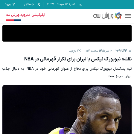
شنبه ۱۷ مرداد
-
11:27
جستجو
ورود
اپلیکیشن اندروید ورزش سه
کد:
2392544
12 تیر 1405 ساعت 11:57
7K
بازدید
نقشه نیویورک نیکس با لبران برای تکرار قهرمانی در NBA
تیم بسکتبال نیویورک نیکس برای دفاع از عنوان قهرمانی خود در NBA، به دنبال جذب
لبران جیمز است.