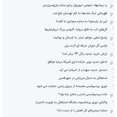
رد پیشنهاد نجومی لیورپول برای ستاره پاری‌سن‌ژرمن
قهرمانی لیگ ملت‌ها به کام لهستان تلخ شد
این بار بارسلونا به ستاره سوئدی نه گفت!
گل‌های ناب به طاق دروازه؛ کابوس بزرگ دروازه‌بان‌ها
پاسخ منفی جواهر اینتر به آرسنال و یونایتد
اولین گل دوران حرفه ای گرت بیل
ارزش خرید جدید رئال 93 برابر شد!
ادعای جدید وزیر خزانه داری آمریکا درباره توافق
دستیار جدید سهراب از اسپانیا می آید
استقلال به دنبال میزبانی در شهرقدس
نوری: پرسپولیس همیشه از بیرون زمین حمایت می شود
علت پرسپولیسی شدن رحمان چه بود؟
واکنش نوری پیشکسوت باشگاه استقلال به توییت تاجرنیا
ستاره نیجریه‌ای کل فصل را از دست داد!