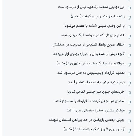
این بهترین مقصد رشفورد پس از بارسلوناست
زاده‌عطار بازوبند را پس گرفت (عکس)
با این وضع، سیتی ششم یا هفتم می‌شود!
قشم جزیره‌ای که می‌خواهد لیگ برتری شود
انتقاد صریح واعظ آشتیانی از مدیریت در استقلال
آنچه بیش از همه رئال را درباره رودری آزار می‌دهد
جوانترین تیم لیگ برتر در غرب تهران ! (عکس)
تمدید قرارداد وینیسیوس به ضرر بارسلونا شد
تیم جدید جنپو به کمک استقلال آمد؟
خریدهای جنون‌آمیز چلسی تمامی ندارد!
امضای مرا جعل کردند تا قرارداد را منسوخ کنند
موناکو مشتری ستاره جنجالی سری آ شد
چینی: بعضی بازیکنان در حد پیراهن استقلال نبودند
آزمون برای 7 روز دیگر برنامه دارد! (عکس)