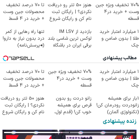
70% تخفیف ویژه جین
هنوز 50 تتر رو دریافت
تا 70 درصد تخفیف
وست + خرید در4
نکردی؟ | رایگان ثبت
محصولات جین وست
قسطه
نام کن و رایگان شروع
+ خرید در 4 قسط
کن!
۱ میلیارد اعتبار خرید
بازدید از IM LS7
تنها راه رهایی از کمر
طلا | بدون ضامن و
لوکس ترین شاسی بلند
درد بدون نیاز به دارو!
چک
برقی ایران در باشگاه
(◂پرسش‌نامه)
انقلاب
مطالب پیشنهادی
۱ میلیارد اعتبار خرید
70% تخفیف ویژه جین
تا 70 درصد تخفیف
طلا | بدون ضامن و
وست + خرید در4
محصولات جین وست
چک
قسطه
+ خرید در 4 قسط
1بار برای همیشه
زانو دردت رو بدون
هنوز 50 تتر رو دریافت
زانودردت رودرمان کن!
قرص برای همیشه
نکردی؟ | رایگان ثبت
(تکنولوژی آلمان)
خوب کن! (قدم اول،
نام کن و رایگان شروع
◂پرسشنامه▸
پرسش‌نامه)
کن!
زنده پیشنهادی