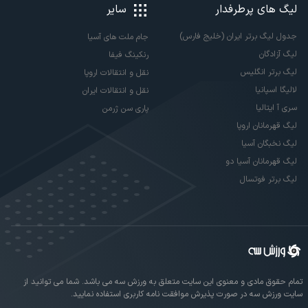
لیگ های پرطرفدار
سایر
جدول لیگ برتر ایران (خلیج فارس)
جام ملت های آسیا
لیگ آزادگان
رنکینگ فیفا
لیگ برتر انگلیس
نقل و انتقالات اروپا
لالیگا اسپانیا
نقل و انتقالات ایران
سری آ ایتالیا
پاری سن ژرمن
لیگ قهرمانان اروپا
لیگ نخبگان آسیا
لیگ قهرمانان آسیا دو
لیگ برتر فوتسال
تمام حقوق مادی و معنوی این سایت متعلق به ورزش سه می باشد. شما می توانید از
سایت ورزش سه در صورت پذیرش موافقت نامه کاربری استفاده نمایید.