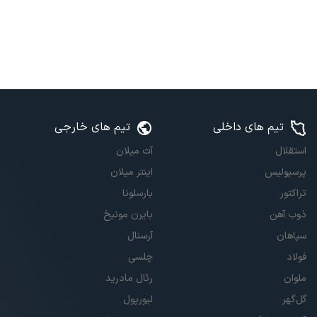
تیم های داخلی
تیم های خارجی
استقلال
آث میلان
پرسپولیس
اینتر میلان
تراکتور
بارسلونا
ذوب آهن
بایرن مونیخ
سپاهان
آرسنال
فولاد
چلسی
ملوان
رئال مادرید
گل‌گهر
لیورپول