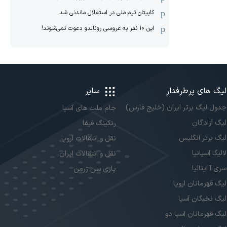
کاپیتان تیم ملی در استقلال ماندنی شد
این 10 نفر به عروسی رونالدو دعوت نمی‌شوند!
لیگ های پرطرفدار
سایر
جدول لیگ برتر ایران (خلیج فارس)
جام ملت های آسیا
لیگ آزادگان
رنکینگ فیفا
لیگ برتر انگلیس
نقل و انتقالات اروپا
لالیگا اسپانیا
نقل و انتقالات ایران
سری آ ایتالیا
پاری سن ژرمن
لیگ قهرمانان اروپا
لیگ نخبگان آسیا
لیگ قهرمانان آسیا دو