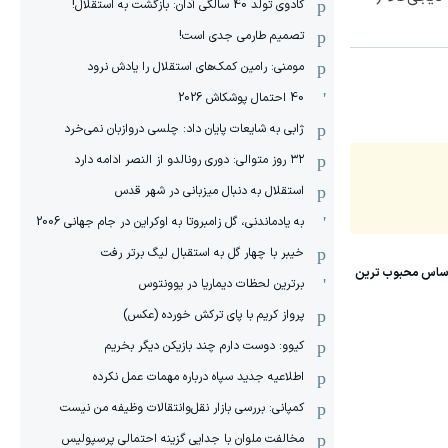
کادوی تولد 40 سالگی آدان: بازگشت به استقلال!
تصمیم طارمی جدی است!
مومنی: رامین کمک‌های استقلال را یادش نرود
40 احتمال پوشکاش 2026
ژابی به شایعات پایان داد: چلسی دروازبان نمی‌خرد
۳۲ روز متوالی: دوری رونالدو از النصر ادامه دارد
استقلال به دنبال میزبانی در شهر قدس
به یادماندنی، گل زامبروتا به اوکراین در جام جهانی 2006
خیبر با چهار گل به استقبال لیگ برتر رفت
برترین لحظات دیماریا در یوونتوس
پرواز کریم با پای ترکش خورده (عکس)
کیوو: دوست دارم چند بازیکن دیگر بخریم
اطلاعیه جدید سپاه درباره مهمات عمل نکرده
کمپانی: بررسی بازار نقل‌وانتقالات وظیفه من نیست
مخالفت ملوان با جدایی گزینه احتمالی پرسپولیس