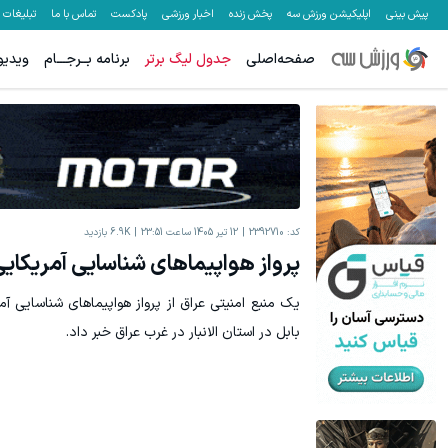
پیش بینی
اپلیکیشن ورزش سه
پخش زنده
اخبار ورزشی
پادکست
تماس با ما
تبلیغات
صفحه‌اصلی
جدول لیگ برتر
برنامه بــرجـــام
ویدیو
جای این پک تقویت موی جلبک توی حمومت خالیه!45%تخفیف
بازدید آنلای
خرید محصول
کد:
2392710
12 تیر 1405 ساعت 23:51
6.9K
بازدید
پرواز هواپیماهای شناسایی آمریکای
یک منبع امنیتی عراق از پرواز هواپیماهای شناسایی آم
بابل در استان الانبار در غرب عراق خبر داد.