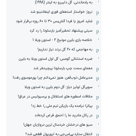
به یادماندنی، گل دلپیرو به اینتر (1998)
نروژ خواستار استعفای فوری اینفانتینو شد
شاید امروز یا فردا آتش‌بس ۳۰ تا ۶۰ روزه برقرار شود
سیتی پیشنهاد تحقیرآمیز بارسلونا را رد کرد
خلاصه بازی بایرن مونیخ 2 - استون ویلا 1
به مهاجمی که 20 گل بزند نیاز نداریم!
ضربه استثنائی گومس؛ گل اول استون ویلا به بایرن
معمای سمت چپ بارسلونا پیچیده‌تر شد
مدیرعامل ذوب‌آهن: هنوز نمی‌دانم چرا پورموسوی رفت!
سوپرگل لوئیز دیاز؛ گل دوم بایرن به استون ویلا
ملاقات اسطوره های استقلال و پرسپولیس در عراق!
پیاتزا نیامده یک بازیکن تیم ملی را خط زد!
در رئال مادرید ما را احمق فرض کرده‌اند
سیو های درخشان خردسال ترین دروازبان جهان!
انتقال ستاره پی‌اس‌جی به لیورپول قطعی شد؟