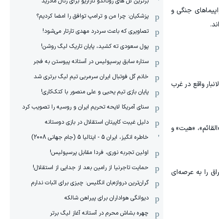
برترین گل های رونالدو نازاریو برای رئال مادرید
اپیماهای جنگی و
پزشکیان: چرا من و ترامپ توافق را امضا کردیم؟
ند.
تصاویری که باعث سردرد مهدی تارتار می‌شود!
پول سعودی ته کشید، پایان تاریک لیگ روشن!
ستاره سابق پرسپولیس در آستانه پیوستن به فجر
خانم گل فوتبال ایران سرمربی تیم لیگ برتری شد
 الانبار واقع در غرب
پایان بازی تیم یحیی و علی منصور با کتک‌کاری!
سنای آمریکا لایحه تحریم ایران و روسیه را تصویب کرد
دلیل غیبت کاپیتان استقلال در بازی دوستانه
القائم»، «هیت» و
خاطره انگیز، ایران 5 - ایتالیا 5 (جام جهانی 2008)
اولین تجربه نوری، فردا مقابل پرسپولیس!
حمایت تاجرنیا از رامین بعد از جدایی از استقلال!
ق را به عرصه‌ای
گران‌ترین دروازه‌بان انگلیس: چیزی برای اثبات ندارم
دیوانگی هواداران برای پیراهن شالکه
چهره بشاش محرم در آستانه آغاز لیگ برتر