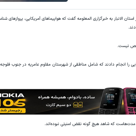
ت از اینجا شروع می‌شه، برای درآمد بیشتر، آماده‌ای؟
با این پک گیاهی ضخامت و حجم موه
استان الانبار به خبرگزاری المعلومه گفت که هواپیماهای آمریکایی، پروازهای شناسا
فروشنده شو
خرید محصول
دند.
شخص نیست.
ایی را انجام دادند که شامل مناطقی از شهرستان مقاوم عامریه در جنوب فلوجه 
 مدت‌هاست که شاهد هیچ گونه نقض امنیتی نبوده‌اند.