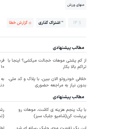
منهای ورزش
14
اشتراک گذاری
گزارش خطا
مطالب پیشنهادی
از کم پشتی موهات خجالت میکشی؟ اینجا با
فرم
تراکم بالا بکار
10 سال جوانتر شو😍
خلافی خودروتو الان ببین، با پلاک و کد ملی،
به 
بدون نیاز به مراجعه حضوری
دندان
مطالب پیشنهادی
با یک پنجم هزینه ی کاشت، موهات رو
رشد
پرپشت کن(شامپو جلبک سبز)
(تخ
این پک تقویت موی جلبک رسانه ای شد
لطا