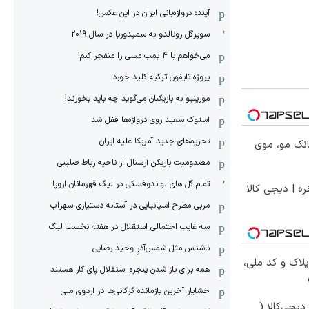
آینده دروازه‌بانی ایران در این عکس!
سوپرگل رونالدو به سمپدوریا در سال 2019
می‌خواهم با 4 بمب مسی را منفجر کنم!
پروژه تایفون ترکیه کلید خورد
مورینیو به بازیکنان می‌گوید چه باید بخورند!
استوک سعید روی دروازه‌ها قفل شد
تحریم‌های جدید آمریکا علیه ایران
انک مو، موی
مصدومیت بازیکن آرسنال از ناحیه رباط صلیبی
تمام گل های لواندوفسکی در لیگ قهرمانان اروپا
ره | دیجی کالا
مربی مطرح اسپانیایی در آستانه دستیاری سهراب
سه غایب احتمالی استقلال در هفته نخست لیگ
ناشناس مثل شمس‌آذرِ وحید رضایی
پلاک و کد ملی،
همه برای باز شدن پنجره استقلال پای کار هستند
خشایار آخرین بازمانده گرگانی‌ها در اردوی ملی
یجی‌کالا (