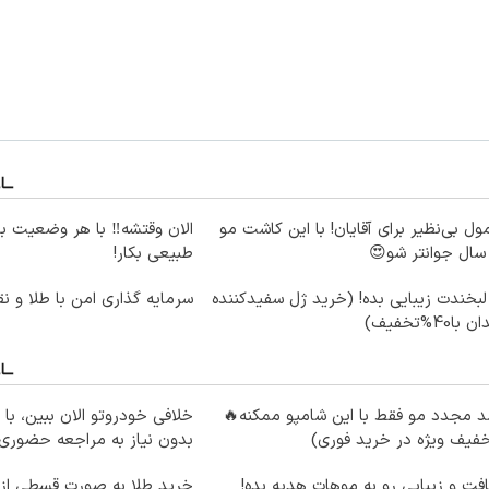
ول بی‌نظیر برای آقایان! با این کاشت مو
الان وقتشه‼️ با هر وضعیت ب
طبیعی بکار!
لبخندت زیبایی بده! (خرید ژل سفیدکننده
سرمایه گذاری امن با طلا و نق
 با40%تخفیف)
 مجدد مو فقط با این شامپو ممکنه🔥
خلافی خودروتو الان ببین، با 
فیف ویژه در خرید فوری)
بدون نیاز به مراجعه حضوری
فت و زیبایی رو به موهات هدیه بده!
خرید طلا به صورت قسطی از د