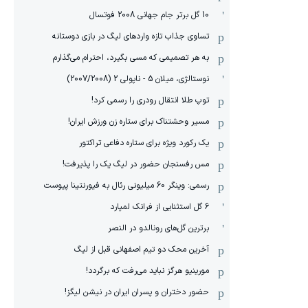
10 گل برتر جام جهانی 2008 فوتسال
تساوی جذاب تازه واردهای لیگ در بازی دوستانه
به هر تصمیمی که مسی بگیرد، احترام می‌گذارم
نوستالژی، میلان 5 - ناپولی 2 (2007/2008)
توپ طلا انتقال رودری را رسمی کرد!
مسیر وحشتناک برای ستاره زن ورزش ایران!
یک رکورد ویژه برای ستاره دفاعی تراکتور
مس رفسنجان حضور در لیگ یک را پذیرفت!
رسمی: وینگر 60 میلیونی رئال به فیورنتینا پیوست
6 گل استثنایی از فرانک لمپارد
برترین گل‌های رونالدو در النصر
آخرین محک دو تیم اصفهانی قبل از لیگ
مورینیو هرگز نباید می‌رفت که برگردد!
حضور دختران و پسران ایران در نیشن لیگز!