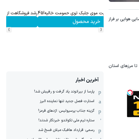
۱ میلیارد اعتبار خرید طلا | بدون ضامن و چک
ایتان چند برابر می شود
یی هوایی بر فراز
کلیک کن!
›
‹
تا مرزهای استان
آخرین اخبار
پارسا از بیرانوند یاد گرفت و رقیبش شد!
استارت فصل جدید تنها نماینده البرز
گزینه جذاب پرسپولیس: اژدهای قرمز!
ستاره تیم ملی تکواندو خبرنگار شدند!
رسمی: قرارداد هافبک میلان فسخ شد