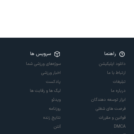
راهنما
سرویس ها
دانلود اپلیکیشن
سوژه‌های ورزشی شما
ارتباط با ما
اخبار ورزشی
تبلیغات
پادکست
درباره ما
لیگ ها و رقابت ها
ابزار توسعه دهندگان
ویدئو
فرصت های شغلی
روزنامه
قوانین و مقررات
نتایج زنده
DMCA
آنتن