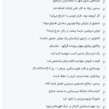
باشگاهی بدون شهر با تماشاگران کرایه‌ای!
رسمی: زولا به کادر فنی ایتالیا اضافه شد
اگر کرویف بود، فران تورس را اخراج می‌کرد!
تحقیق از بازیکن بوکاجونیورز به‌دلیل قاچاق مواد!
توازن دروغین: بارسا بیشتر از رئال خرج کرده؟!
کاناوارو: در اردوی ازبکستان یک موش حضور داشت!
واکاوی زوایای پنهان پرونده گل‌گهر - چادرملو
یک تیم دیگر مدعی کسب سهمیه آسیا شد
قیمت فروش مهاجم ناکام میلان مشخص شد
نوستالژی و قاب های سنگین، میلان 1 - رم 2 (2006/2007)
پزشکیان: همه مردم، ایران را حفظ کردند
رسمی: صالح مخدومی سرمربی فصل آینده کاله
کنایه مالک باشگاه عربستانی به محمد صلاح
مایورکا پاری‌سن‌ژرمن را نابود کرد
برد مهم اسماعیل کارتال در لیگ قهرمانان اروپا