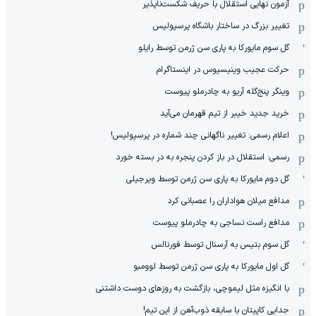
آزمون نهایی استقلال با حریف شکست‌ناپذیر
تغییر بزرگ در ساختار باشگاه پرسپولیس
گل سوم مایورکا به پاری سن ژرمن توسط رایلو
حرکت عجیب وینیسیوس در اینستاگرام
وینگر پنج‌گله آریو به چادرملو پیوست
خرید جدید خیبر از تیم قهرمان می‌آید
اعلام رسمی: تغییر ناگهانی چند شماره در پرسپولیس!
رسمی: استقلال در باز کردن پنجره به در بسته خورد
گل دوم مایورکا به پاری سن ژرمن توسط ویرجیلی
مدافع میلان هواداران را عصبانی کرد
مدافع راست نساجی به چادرملو پیوست
گل سوم بتیس به آرسنال توسط فورنالس
گل اول مایورکا به پاری سن ژرمن توسط لوومبو
با انگیزه مثل لیموچی، بازگشت به روزهای دوست داشتنی
جدایی کاپیتان با سابقه ذوب‌آهن از این تیم!