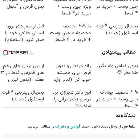
جین وست + خرید در
ویژه جین وست +
بدون قرص و آمپول
4 قسط
خرید در4 قسط
یخچال ویترینی 9 فوت
تا %60 تخفیف
قبل از سفرهای برون
ایستکول (جدید)
محصولات جین وست
استانی خلافی خود را
+ خرید در 4 قسط
صفر کنید! (استعلام)
مطالب پیشنهادی
بدون ضامن وام بگیر،
زانو دردت رو بدون
از بین بردن جای زخم
طلا بخر 😍
قرص برای همیشه
های قدیمی، فقط در 3
خوب کن! (قدم اول،
هفته!! (بدون لیزر و
پرسش‌نامه)
جراحی)
60% تخفیف پوشاک
این دکتر شیرازی کرم
یخچال ویترینی 9 فوت
جین وست + خرید در
ترمیم زخم ایرانی را
ایستکول (جدید)
4 قسط
ساخت!!!
دیدگاه‌ها
لطفا قبل از ارسال دیدگاه خود، حتما
قوانین و مقررات
را مطالعه فرمایید.