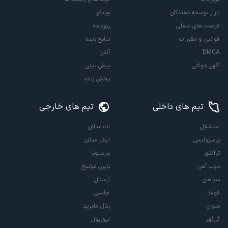
ابزار توسعه دهندگان
ویدئو
فرصت های شغلی
روزنامه
قوانین و مقررات
نتایج زنده
DMCA
آنتن
آگهی دولتی
پیش بینی
پخش زنده
تیم های داخلی
تیم های خارجی
استقلال
آث میلان
پرسپولیس
اینتر میلان
تراکتور
بارسلونا
ذوب آهن
بایرن مونیخ
سپاهان
آرسنال
فولاد
چلسی
ملوان
رئال مادرید
گل‌گهر
لیورپول