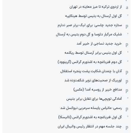
از اردوی ترکیه تا میز معاینه در تهران
گل اول آرسنال به بتیس توسط هینکاپیه
ستاره جدید چلسی: برای لیگ برتر صبر ندارم
شلیک مرگبار دئوسا و گل دوم بتیس به آرسنال
خرید جدید نساجی از خیبر آمد
گل اول بتیس برابر آرسنال توسط ریکلمه
گل دوم فنرباغچه به اشتورم گراتس (گرینوود)
آدان با چمدان شکایت پشت پنجره استقلال
اوربیگ از صحبت‌های نویر شگفت‌زده شد
مدافع خیبر از روسیه آمد! (عکس)
آمادگی توپچی‌ها برای تقابل برابر بتیس
رسمی: ماتیاس یایسله سرمربی نیوکسل شد
گل اول فنرباغچه به اشتورم گراتس (تالیسکا)
چند جلسه مهم در انتظار رئیس والیبال ایران