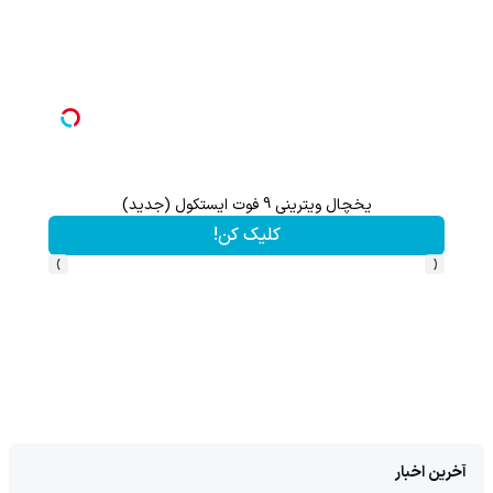
یخچال ویترینی 9 فوت ایستکول (جدید)
تا 60 درصد تخفیف ویژه جین وست + خرید در4 قسط
کلیک کن!
›
‹
آخرین اخبار