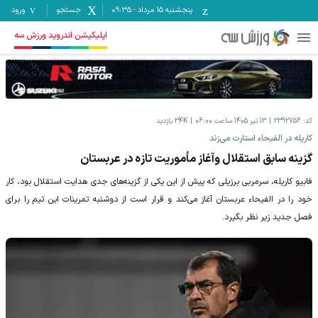
پنجشنبه ۱۵ مرداد
-
09:35
جستجو
ورود
اپلیکیشن اندروید ورزش سه
کد:
2392756
13 تیر 1405 ساعت 06:00
34K
بازدید
کاریله در الفیحاء استارت می‌زند
گزینه سابق استقلال وآغاز مأموریت تازه در عربستان
فابیو کاریله، سرمربی برزیلی که پیش از این یکی از گزینه‌های جدی هدایت استقلال بود، کار
خود را در الفیحاء عربستان آغاز می‌کند و قرار است از دوشنبه تمرینات این تیم را برای
فصل جدید زیر نظر بگیرد.