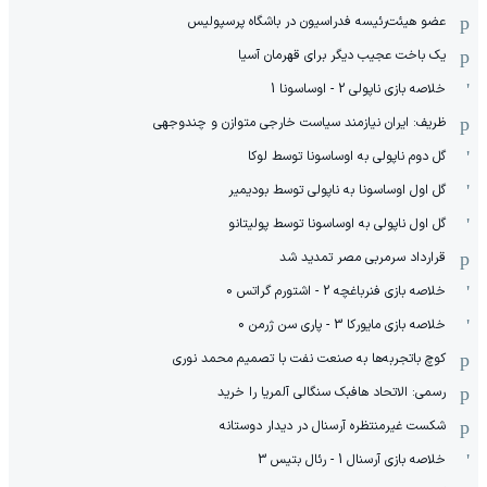
عضو هیئت‌رئیسه فدراسیون در باشگاه پرسپولیس
یک باخت عجیب دیگر برای قهرمان آسیا
خلاصه بازی ناپولی 2 - اوساسونا 1
ظریف: ایران نیازمند سیاست خارجی متوازن و چندوجهی
گل دوم ناپولی به اوساسونا توسط لوکا
گل اول اوساسونا به ناپولی توسط بودیمیر
گل اول ناپولی به اوساسونا توسط پولیتانو
قرارداد سرمربی مصر تمدید شد
خلاصه بازی فنرباغچه 2 - اشتورم گراتس 0
خلاصه بازی مایورکا 3 - پاری سن ژرمن 0
کوچ باتجربه‌ها به صنعت نفت با تصمیم محمد نوری
رسمی: الاتحاد هافبک سنگالی آلمریا را خرید
شکست غیرمنتظره آرسنال در دیدار دوستانه
خلاصه بازی آرسنال 1 - رئال بتیس 3