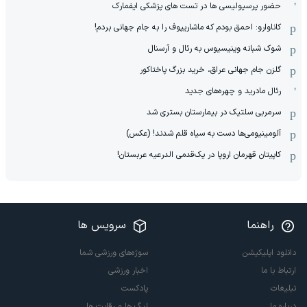
حضور پرسپولیسی ها در تست های پزشکی ایفمارک
کاناوارو: احمق بودم که ماشاریپوف را به جام جهانی بردم!
شوک شبانه وینیسیوس به رئال و آرسنال
گلزن جام جهانی عراق، خرید بزرگ پاختاکور
رئال مادرید و چهره‌های جدید
سرمربی سلتیک در بیمارستان بستری شد
آلومینیومی‌ها دست به سیاه قلم شدند! (عکس)
کاپیتان قهرمان اروپا در یک‌قدمی الدرعیه عربستان!
راهنما
سرویس ها
دانلود اپلیکیشن
سوژه‌های ورزشی شما
ارتباط با ما
اخبار ورزشی
تبلیغات
پادکست
درباره ما
لیگ ها و رقابت ها