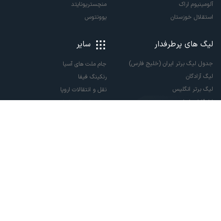
آلومینیوم اراک
منچستریونایتد
استقلال خوزستان
یوونتوس
لیگ های پرطرفدار
سایر
جدول لیگ برتر ایران (خلیج فارس)
جام ملت های آسیا
لیگ آزادگان
رنکینگ فیفا
لیگ برتر انگلیس
نقل و انتقالات اروپا
لالیگا اسپانیا
نقل و انتقالات ایران
سری آ ایتالیا
پاری سن ژرمن
لیگ قهرمانان اروپا
لیگ نخبگان آسیا
لیگ قهرمانان آسیا دو
لیگ برتر فوتسال