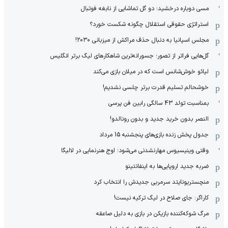
مسی دوباره درخشید؛ دو گل تماشایی از نابغه فوتبال
استراتژی حقوقی استقلال چگونه شکست خورد؟
مجلس اسپانیا به دنبال حذف مراکش از میزبانی ۲۰۳۰!
گل‌هایی فراتر از تصور؛ جسورانه‌ترین شاهکارهای لیگ برتر انگلیس
لیائو خوش‌شانس است که در میلان بازی می‌کند
خوشحالم تسلیم قدرت برتر چلسی نشدیم!
بمناسبت تولد 43 سالگی رابین فن پرسی
النصر بدون خرید جدید و بدون رونالدو!
جدول پخش زنده بازی‌های پنجشنبه 15 مرداد
وقتی وینیسیوس مهارنشدنی می‌شود؛ اوج هنرنمایی در لالیگا
ضربه جدید اروپایی‌ها به اینفانتینو
منچستریونایتد سرمربی جدیدش را انتخاب کرد
کاراگر: جای صلاح در لیگ ترکیه نیست!
مرگ شوکه‌کننده بازیکن در بازی به دلیل صاعقه